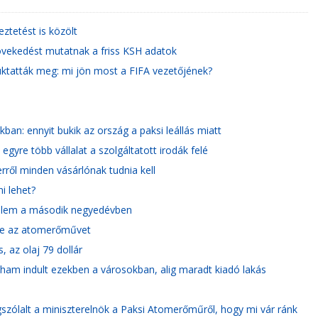
ztetést is közölt
övekedést mutatnak a friss KSH adatok
uktatták meg: mi jön most a FIFA vezetőjének?
kban: ennyit bukik az ország a paksi leállás miatt
gyre több vállalat a szolgáltatott irodák felé
ről minden vásárlónak tudnia kell
i lehet?
edelem a második negyedévben
 le az atomerőművet
, az olaj 79 dollár
oham indult ezekben a városokban, alig maradt kiadó lakás
szólalt a miniszterelnök a Paksi Atomerőműről, hogy mi vár ránk