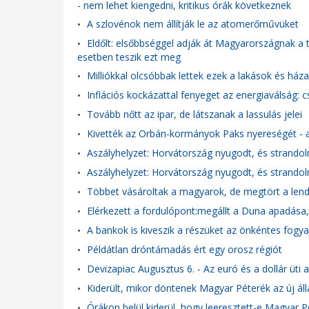
- nem lehet kiengedni, kritikus órák következnek
A szlovénok nem állítják le az atomerőművüket
•
Eldőlt: elsőbbséggel adják át Magyarországnak a 
•
esetben teszik ezt meg
Milliókkal olcsóbbak lettek ezek a lakások és ház
•
Inflációs kockázattal fenyeget az energiaválság:
•
Tovább nőtt az ipar, de látszanak a lassulás jelei
•
Kivették az Orbán-kormányok Paks nyereségét - a 
•
Aszályhelyzet: Horvátország nyugodt, és strandoln
•
Aszályhelyzet: Horvátország nyugodt, és strandoln
•
Többet vásároltak a magyarok, de megtört a lend
•
Elérkezett a fordulópont:megállt a Duna apadása,
•
A bankok is kiveszik a részüket az önkéntes fogy
•
Példátlan dróntámadás ért egy orosz régiót
•
Devizapiac Augusztus 6. - Az euró és a dollár üti a
•
Kiderült, mikor döntenek Magyar Péterék az új ál
•
Órákon belül kiderül, hogy leeresztett-e Magyar P
•