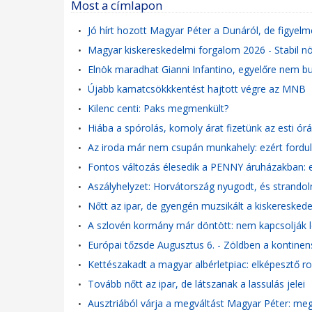
Most a címlapon
Jó hírt hozott Magyar Péter a Dunáról, de figyelme
•
Magyar kiskereskedelmi forgalom 2026 - Stabil n
•
Elnök maradhat Gianni Infantino, egyelőre nem b
•
Újabb kamatcsökkkentést hajtott végre az MNB
•
Kilenc centi: Paks megmenkült?
•
Hiába a spórolás, komoly árat fizetünk az esti órá
•
Az iroda már nem csupán munkahely: ezért fordul e
•
Fontos változás élesedik a PENNY áruházakban: er
•
Aszályhelyzet: Horvátország nyugodt, és strandoln
•
Nőtt az ipar, de gyengén muzsikált a kiskeresk
•
A szlovén kormány már döntött: nem kapcsolják
•
Európai tőzsde Augusztus 6. - Zöldben a kontinens
•
Kettészakadt a magyar albérletpiac: elképesztő r
•
Tovább nőtt az ipar, de látszanak a lassulás jelei
•
Ausztriából várja a megváltást Magyar Péter: meg
•