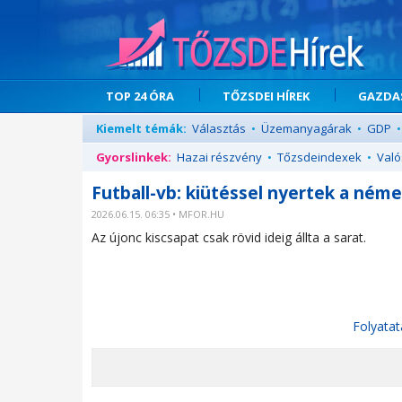
TOP 24 ÓRA
TŐZSDEI HÍREK
GAZDAS
Kiemelt témák:
Választás
•
Üzemanyagárak
•
GDP
•
Gyorslinkek:
Hazai részvény
•
Tőzsdeindexek
•
Való
Futball-vb: kiütéssel nyertek a ném
2026.06.15. 06:35 • MFOR.HU
Az újonc kiscsapat csak rövid ideig állta a sarat.
Folyatat