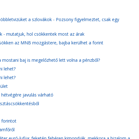
többletvizüket a szlovákok - Pozsony figyelmeztet, csak egy
ak - mutatjuk, hol csökkentek most az árak
 csökken az MNB mozgástere, bajba kerülhet a forint
mostani baj is megelőzhető lett volna a pénzből?
i lehet?
i lehet?
ület
 hétvégére javulás várható
asztáscsökkentésből
 forintot
lamfőről
éter euró-lufija: feketén fehéren kimondják, mekkora a bizalom a