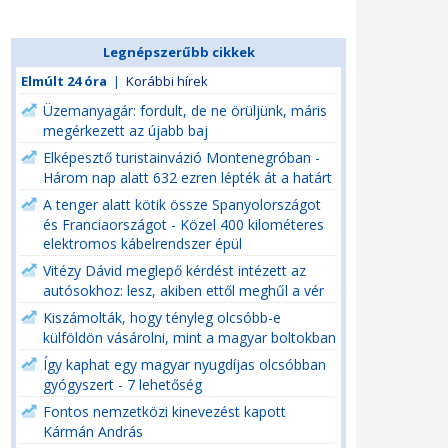
Legnépszerűbb cikkek
Elmúlt 24 óra
|
Korábbi hírek
Üzemanyagár: fordult, de ne örüljünk, máris
megérkezett az újabb baj
Elképesztő turistainvázió Montenegróban -
Három nap alatt 632 ezren lépték át a határt
A tenger alatt kötik össze Spanyolországot
és Franciaországot - Közel 400 kilométeres
elektromos kábelrendszer épül
Vitézy Dávid meglepő kérdést intézett az
autósokhoz: lesz, akiben ettől meghűl a vér
Kiszámolták, hogy tényleg olcsóbb-e
külföldön vásárolni, mint a magyar boltokban
Így kaphat egy magyar nyugdíjas olcsóbban
gyógyszert - 7 lehetőség
Fontos nemzetközi kinevezést kapott
Kármán András