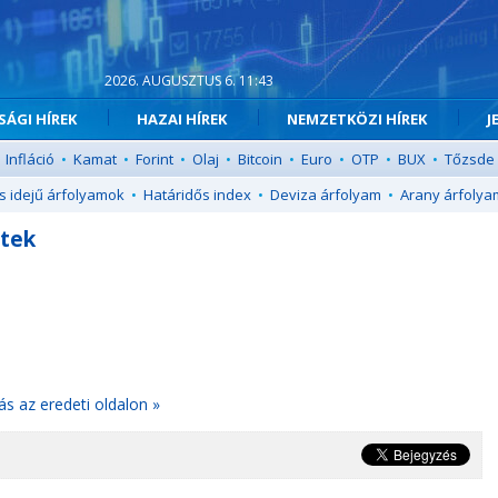
2026. AUGUSZTUS 6. 11:43
ÁGI HÍREK
HAZAI HÍREK
NEMZETKÖZI HÍREK
J
Infláció
•
Kamat
•
Forint
•
Olaj
•
Bitcoin
•
Euro
•
OTP
•
BUX
•
Tőzsde
s idejű árfolyamok
•
Határidős index
•
Deviza árfolyam
•
Arany árfolya
etek
ás az eredeti oldalon »