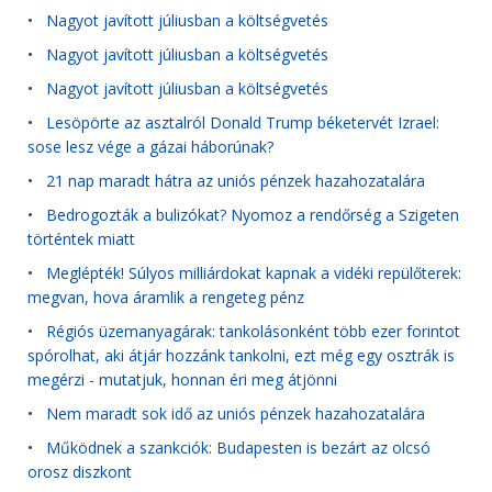
•
Nagyot javított júliusban a költségvetés
•
Nagyot javított júliusban a költségvetés
•
Nagyot javított júliusban a költségvetés
•
Lesöpörte az asztalról Donald Trump béketervét Izrael:
sose lesz vége a gázai háborúnak?
•
21 nap maradt hátra az uniós pénzek hazahozatalára
•
Bedrogozták a bulizókat? Nyomoz a rendőrség a Szigeten
történtek miatt
•
Meglépték! Súlyos milliárdokat kapnak a vidéki repülőterek:
megvan, hova áramlik a rengeteg pénz
•
Régiós üzemanyagárak: tankolásonként több ezer forintot
spórolhat, aki átjár hozzánk tankolni, ezt még egy osztrák is
megérzi - mutatjuk, honnan éri meg átjönni
•
Nem maradt sok idő az uniós pénzek hazahozatalára
•
Működnek a szankciók: Budapesten is bezárt az olcsó
orosz diszkont