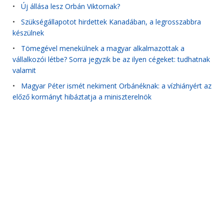
•
Új állása lesz Orbán Viktornak?
•
Szükségállapotot hirdettek Kanadában, a legrosszabbra
készülnek
•
Tömegével menekülnek a magyar alkalmazottak a
vállalkozói létbe? Sorra jegyzik be az ilyen cégeket: tudhatnak
valamit
•
Magyar Péter ismét nekiment Orbánéknak: a vízhiányért az
előző kormányt hibáztatja a miniszterelnök