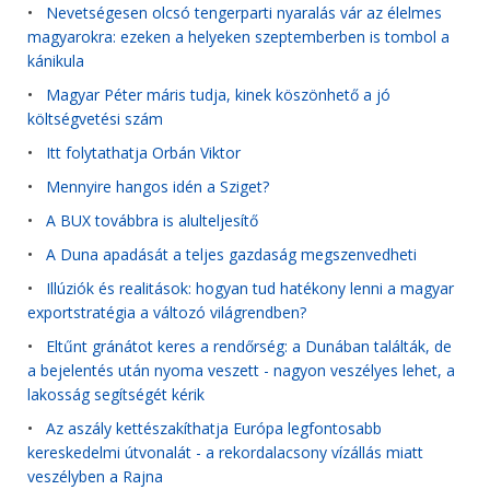
•
Nevetségesen olcsó tengerparti nyaralás vár az élelmes
magyarokra: ezeken a helyeken szeptemberben is tombol a
kánikula
•
Magyar Péter máris tudja, kinek köszönhető a jó
költségvetési szám
•
Itt folytathatja Orbán Viktor
•
Mennyire hangos idén a Sziget?
•
A BUX továbbra is alulteljesítő
•
A Duna apadását a teljes gazdaság megszenvedheti
•
Illúziók és realitások: hogyan tud hatékony lenni a magyar
exportstratégia a változó világrendben?
•
Eltűnt gránátot keres a rendőrség: a Dunában találták, de
a bejelentés után nyoma veszett - nagyon veszélyes lehet, a
lakosság segítségét kérik
•
Az aszály kettészakíthatja Európa legfontosabb
kereskedelmi útvonalát - a rekordalacsony vízállás miatt
veszélyben a Rajna