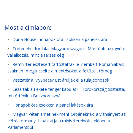
Most a címlapon:
•
Duna House: hónapok óta csökken a panelek ára
•
Történelmi fordulat Magyarországon - Már több az egyéni
vállalkozás, mint a társas cég
•
Rémhírterjesztésért tartóztattak le 7 embert Romániában:
csaknem meglincselte a mentősöket a feltüzelt tömeg
•
Visszatér a MySpace? Ezt árulják el a tulajdonosok
•
Lezárták a Fekete-tenger kapuját? - Törökország tisztázta,
mi történik a Boszporusznál
•
Hónapok óta csökken a panel lakások ára
•
Magyar Péter ismét nekiment Orbánéknak: a vízhiányért az
előző kormányt hibáztatja a miniszterelnök - élőben a
Parlamentből