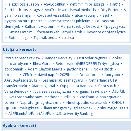
•
aiszkhlosz euaeon
•
ASALocalRun
•
nett minimlbr sszege
•
149(1)
•
Petri Lindroos
•
tags
•
AvaTrade withdrawal methods
•
Billy Porter
•
A
galamb szárnyai
•
Kovcs aut visszaklds
•
utcai kapunyit
•
Szul
•
pygmalion mrs. pearce
•
kormnytisztviseli jubileum
•
Fourashion
vlemnyek
•
KatharineHepburn
•
Marija Euzebija Drakovi
•
Tpegysg vtsz
•
Gmina Owicim
•
fresenius kabi lenyvllalatok
•
Beyonce onlyfans lyrics
•
Botman age
•
Tuja wikipédia
•
ra tirsa
Utoljára keresett
FxPro spreads review
•
Xander Berkeley
•
First Solar register
•
dollar
euro arfolyam
•
Rhea Gore
•
Betonoszlop(VIBROPRSELT) Nyregyhza
•
gordonnak
•
Adam Clayton Leeds
•
jaydon banel
•
Nokia stock
•
ukrajnat
•
CFR fc
•
dávid naptár 2025ben
•
Dollar forint
•
fancybox
•
ÄÄrutÄąÂzsde 2012
•
Les miserables magyarul
•
Netherlands U19
transfermarkt
•
Xiaomi global
•
Otp paletta bamosz
•
Chpt stock
•
Varju Benedek
•
fuvarszervezs szj szma
•
organic ršszvšnyek
•
ĂśblĂ­tĹ
•
AvaTrade withdrawal methods
•
rtlklub
•
Wolfram|Alpha equation
solver
•
Napraforgmag vtsz szma
•
Nmet specilis karakterek
•
CHQUE
DJEUNER melegtkezsi
•
llami tmogats nyugdjasoknak
•
prilisi nyugdij utals
•
ÄĹźËllamhÄĹźËztartÄĹ źËs
•
U.S. University Ranking
Gyakran keresett