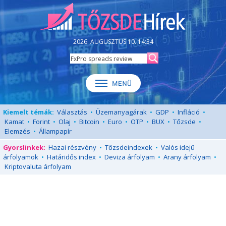
2026. AUGUSZTUS 10. 14:34
Kiemelt témák:
Választás
•
Üzemanyagárak
•
GDP
•
Infláció
•
Kamat
•
Forint
•
Olaj
•
Bitcoin
•
Euro
•
OTP
•
BUX
•
Tőzsde
•
Elemzés
•
Állampapír
Gyorslinkek:
Hazai részvény
•
Tőzsdeindexek
•
Valós idejű
árfolyamok
•
Határidős index
•
Deviza árfolyam
•
Arany árfolyam
•
Kriptovaluta árfolyam