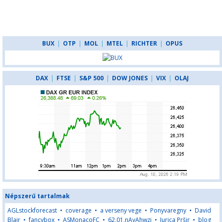
BUX
|
OTP
|
MOL
|
MTEL
|
RICHTER
|
OPUS
DAX
|
FTSE
|
S&P 500
|
DOW JONES
|
VIX
|
OLAJ
Népszerű tartalmak
AGLstockforecast
•
coverage
•
a verseny vege
•
Ponyvaregny
•
David
Blair
•
fancybox
•
ASMonacoFC
•
62,01,nAyAhwzj
•
Jurica Pršir
•
blog