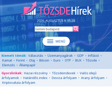
2026. AUGUSZTUS 9. 05:28
Kiemelt témák:
Választás
•
Üzemanyagárak
•
GDP
•
Infláció
•
Kamat
•
Forint
•
Olaj
•
Bitcoin
•
Euro
•
OTP
•
BUX
•
Tőzsde
•
Elemzés
•
Állampapír
Gyorslinkek:
Hazai részvény
•
Tőzsdeindexek
•
Valós idejű
árfolyamok
•
Határidős index
•
Deviza árfolyam
•
Arany árfolyam
•
Kriptovaluta árfolyam