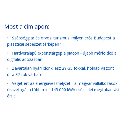
Most a címlapon:
•
Szépségipar és orvosi turizmus: milyen erős Budapest a
plasztikai sebészet térképén?
•
Hardveralapú e-pénztárgép a piacon - újabb mérföldkő a
digitális adózásban
•
Zavartalan nyári időnk lesz 29-35 fokkal, holnap viszont
újra 37 fok várható
•
Véget ért az energiavészhelyzet - a magyar vállalkozások
összefogása több mint 145 000 kWh csúcsidei megtakarítást
ért el