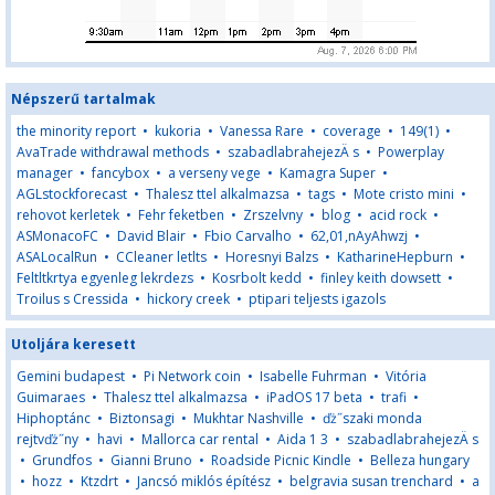
Népszerű tartalmak
the minority report
•
kukoria
•
Vanessa Rare
•
coverage
•
149(1)
•
AvaTrade withdrawal methods
•
szabadlabrahejezÄ s
•
Powerplay
manager
•
fancybox
•
a verseny vege
•
Kamagra Super
•
AGLstockforecast
•
Thalesz ttel alkalmazsa
•
tags
•
Mote cristo mini
•
rehovot kerletek
•
Fehr feketben
•
Zrszelvny
•
blog
•
acid rock
•
ASMonacoFC
•
David Blair
•
Fbio Carvalho
•
62,01,nAyAhwzj
•
ASALocalRun
•
CCleaner letlts
•
Horesnyi Balzs
•
KatharineHepburn
•
Feltltkrtya egyenleg lekrdezs
•
Kosrbolt kedd
•
finley keith dowsett
•
Troilus s Cressida
•
hickory creek
•
ptipari teljests igazols
Utoljára keresett
Gemini budapest
•
Pi Network coin
•
Isabelle Fuhrman
•
Vitória
Guimaraes
•
Thalesz ttel alkalmazsa
•
iPadOS 17 beta
•
trafi
•
Hiphoptánc
•
Biztonsagi
•
Mukhtar Nashville
•
ďż˝szaki monda
rejtvďż˝ny
•
havi
•
Mallorca car rental
•
Aida 1 3
•
szabadlabrahejezÄ s
•
Grundfos
•
Gianni Bruno
•
Roadside Picnic Kindle
•
Belleza hungary
•
hozz
•
Ktzdrt
•
Jancsó miklós építész
•
belgravia susan trenchard
•
a