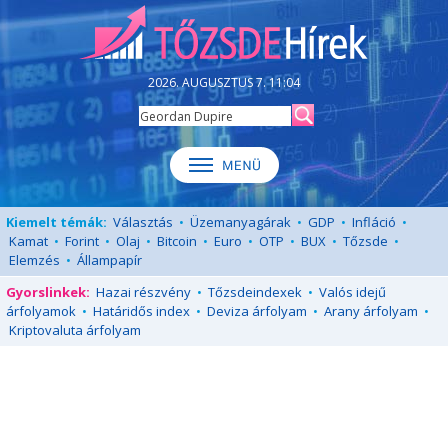
2026. AUGUSZTUS 7. 11:04
Kiemelt témák:
Választás
•
Üzemanyagárak
•
GDP
•
Infláció
•
Kamat
•
Forint
•
Olaj
•
Bitcoin
•
Euro
•
OTP
•
BUX
•
Tőzsde
•
Elemzés
•
Állampapír
Gyorslinkek:
Hazai részvény
•
Tőzsdeindexek
•
Valós idejű
árfolyamok
•
Határidős index
•
Deviza árfolyam
•
Arany árfolyam
•
Kriptovaluta árfolyam