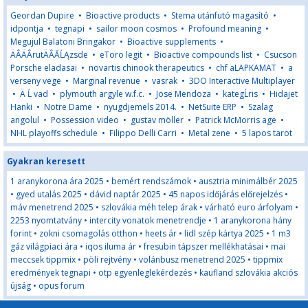
Geordan Dupire
•
Bioactive products
•
Stema utánfutó magasító
•
idpontja
•
tegnapi
•
sailor moon cosmos
•
Profound meaning
•
Megujul Balatoni Bringakor
•
Bioactive supplements
•
ÄÂÄÂrutÄÂĂĹĄzsde
•
eToro legit
•
Bioactive compounds list
•
Csucson
Porsche eladasai
•
novartis chinook therapeutics
•
chf aLAPKAMAT
•
a
verseny vege
•
Marginal revenue
•
vasrak
•
3DO Interactive Multiplayer
•
Ä Ĺ vad
•
plymouth argyle w.f.c.
•
Jose Mendoza
•
kategĹris
•
Hidajet
Hanki
•
Notre Dame
•
nyugdjemels 2014.
•
NetSuite ERP
•
Szalag
angolul
•
Possession video
•
gustav möller
•
Patrick McMorris age
•
NHL playoffs schedule
•
Filippo Delli Carri
•
Metal zene
•
5 lapos tarot
Gyakran keresett
1 aranykorona ára 2025
•
bemért rendszámok
•
ausztria minimálbér 2025
•
gyed utalás 2025
•
dávid naptár 2025
•
45 napos időjárás előrejelzés
•
máv menetrend 2025
•
szlovákia méh telep árak
•
várható euro árfolyam
•
2253 nyomtatvány
•
intercity vonatok menetrendje
•
1 aranykorona hány
forint
•
zokni csomagolás otthon
•
heets ár
•
lidl szép kártya 2025
•
1 m3
gáz világpiaci ára
•
iqos iluma ár
•
fresubin tápszer mellékhatásai
•
mai
meccsek tippmix
•
pöli rejtvény
•
volánbusz menetrend 2025
•
tippmix
eredmények tegnapi
•
otp egyenleglekérdezés
•
kaufland szlovákia akciós
újság
•
opus forum