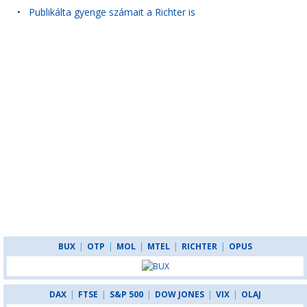
•
Publikálta gyenge számait a Richter is
BUX
|
OTP
|
MOL
|
MTEL
|
RICHTER
|
OPUS
DAX
|
FTSE
|
S&P 500
|
DOW JONES
|
VIX
|
OLAJ