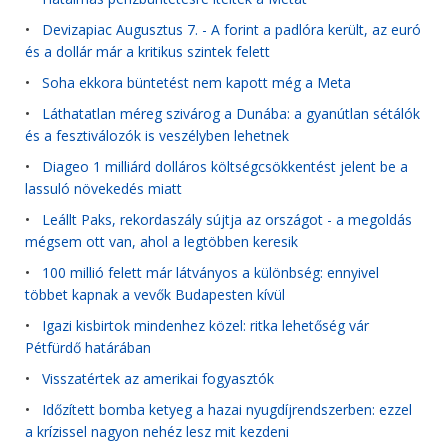
•
Devizapiac Augusztus 7. - A forint a padlóra került, az euró
és a dollár már a kritikus szintek felett
•
Soha ekkora büntetést nem kapott még a Meta
•
Láthatatlan méreg szivárog a Dunába: a gyanútlan sétálók
és a fesztiválozók is veszélyben lehetnek
•
Diageo 1 milliárd dolláros költségcsökkentést jelent be a
lassuló növekedés miatt
•
Leállt Paks, rekordaszály sújtja az országot - a megoldás
mégsem ott van, ahol a legtöbben keresik
•
100 millió felett már látványos a különbség: ennyivel
többet kapnak a vevők Budapesten kívül
•
Igazi kisbirtok mindenhez közel: ritka lehetőség vár
Pétfürdő határában
•
Visszatértek az amerikai fogyasztók
•
Időzített bomba ketyeg a hazai nyugdíjrendszerben: ezzel
a krízissel nagyon nehéz lesz mit kezdeni