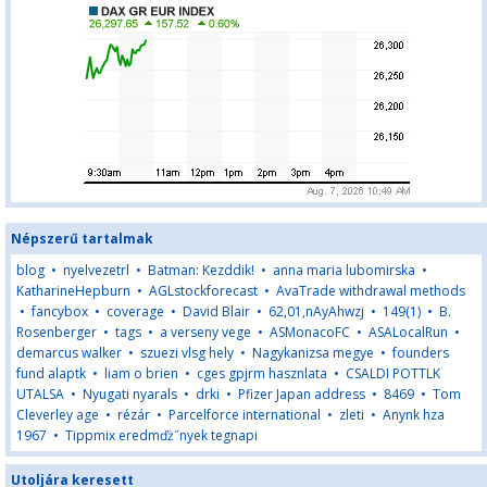
Népszerű tartalmak
blog
•
nyelvezetrl
•
Batman: Kezddik!
•
anna maria lubomirska
•
KatharineHepburn
•
AGLstockforecast
•
AvaTrade withdrawal methods
•
fancybox
•
coverage
•
David Blair
•
62,01,nAyAhwzj
•
149(1)
•
B.
Rosenberger
•
tags
•
a verseny vege
•
ASMonacoFC
•
ASALocalRun
•
demarcus walker
•
szuezi vlsg hely
•
Nagykanizsa megye
•
founders
fund alaptk
•
liam o brien
•
cges gpjrm hasznlata
•
CSALDI POTTLK
UTALSA
•
Nyugati nyarals
•
drki
•
Pfizer Japan address
•
8469
•
Tom
Cleverley age
•
rézár
•
Parcelforce international
•
zleti
•
Anynk hza
1967
•
Tippmix eredmďż˝nyek tegnapi
Utoljára keresett