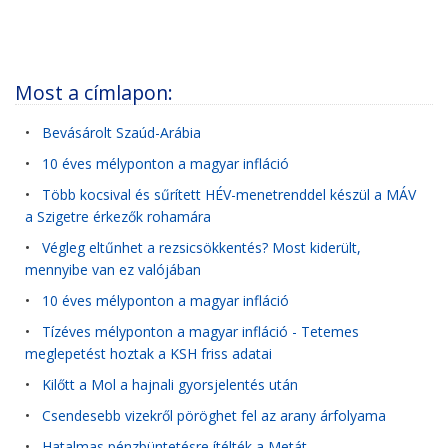
Most a címlapon:
•
Bevásárolt Szaúd-Arábia
•
10 éves mélyponton a magyar infláció
•
Több kocsival és sűrített HÉV-menetrenddel készül a MÁV
a Szigetre érkezők rohamára
•
Végleg eltűnhet a rezsicsökkentés? Most kiderült,
mennyibe van ez valójában
•
10 éves mélyponton a magyar infláció
•
Tízéves mélyponton a magyar infláció - Tetemes
meglepetést hoztak a KSH friss adatai
•
Kilőtt a Mol a hajnali gyorsjelentés után
•
Csendesebb vizekről pöröghet fel az arany árfolyama
•
Hatalmas pénzbüntetésre ítélték a Metát