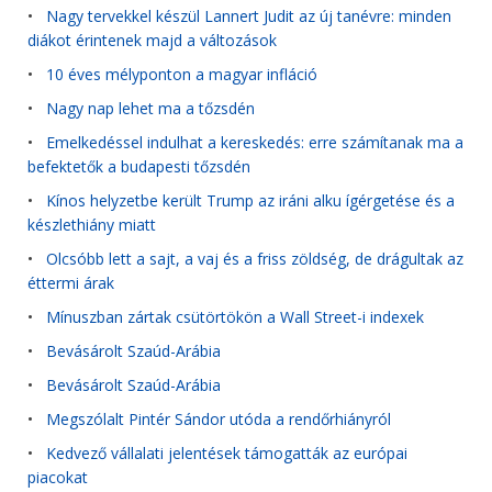
•
Nagy tervekkel készül Lannert Judit az új tanévre: minden
diákot érintenek majd a változások
•
10 éves mélyponton a magyar infláció
•
Nagy nap lehet ma a tőzsdén
•
Emelkedéssel indulhat a kereskedés: erre számítanak ma a
befektetők a budapesti tőzsdén
•
Kínos helyzetbe került Trump az iráni alku ígérgetése és a
készlethiány miatt
•
Olcsóbb lett a sajt, a vaj és a friss zöldség, de drágultak az
éttermi árak
•
Mínuszban zártak csütörtökön a Wall Street-i indexek
•
Bevásárolt Szaúd-Arábia
•
Bevásárolt Szaúd-Arábia
•
Megszólalt Pintér Sándor utóda a rendőrhiányról
•
Kedvező vállalati jelentések támogatták az európai
piacokat