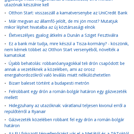
utazónak készülnie kell
Otthon Start: visszaszáll a kamatversenybe az UniCredit Bank
•
Már megvan az államfő-jelölt, de mi jön most? Mutatjuk
•
mikor léphet hivatalba az új köztársasági elnök
Életveszélyes gyalog átkelni a Dunán a Sziget Fesztiválra
•
Ez a bank már tudja, mire készül a Tisza-kormány? - köszönik,
•
nem kérnek többet az Otthon Start versenyéből, növelték a
kamatokat
Újabb behatolás: robbanóanyagokkal teli drón csapódott be
•
annak a vezetéknek a közelében, ami az orosz
energiahordozókról való leválás miatt nélkülözhetetlen
Bizarr baleset történt a budapesti metrón
•
Felrobbant egy drón a román-bolgár határon egy gázvezeték
•
mellett
Hidegzuhany az utazóknak: váratlanul teljesen kivonul erről a
•
repülőtérről a Ryanair
Gázvezeték közelében robbant fel egy drón a román-bolgár
•
határon
Az EU fokozott tényellenőrzést vár el a Metától és a TikToktól
•