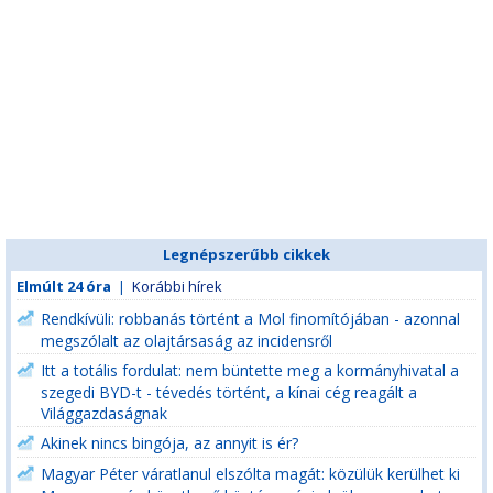
Legnépszerűbb cikkek
Elmúlt 24 óra
|
Korábbi hírek
Rendkívüli: robbanás történt a Mol finomítójában - azonnal
megszólalt az olajtársaság az incidensről
Itt a totális fordulat: nem büntette meg a kormányhivatal a
szegedi BYD-t - tévedés történt, a kínai cég reagált a
Világgazdaságnak
Akinek nincs bingója, az annyit is ér?
Magyar Péter váratlanul elszólta magát: közülük kerülhet ki