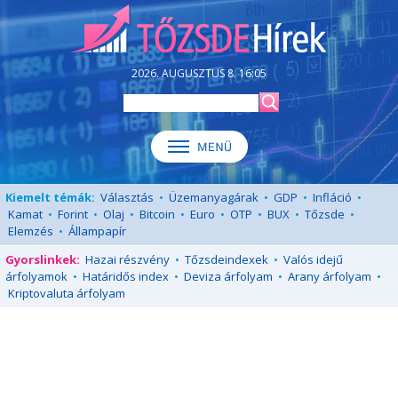
2026. AUGUSZTUS 8. 16:05
Kiemelt témák:
Választás
•
Üzemanyagárak
•
GDP
•
Infláció
•
Kamat
•
Forint
•
Olaj
•
Bitcoin
•
Euro
•
OTP
•
BUX
•
Tőzsde
•
Elemzés
•
Állampapír
Gyorslinkek:
Hazai részvény
•
Tőzsdeindexek
•
Valós idejű
árfolyamok
•
Határidős index
•
Deviza árfolyam
•
Arany árfolyam
•
Kriptovaluta árfolyam