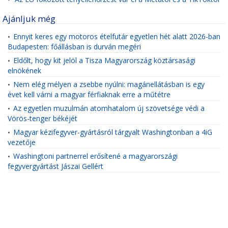
Ajánljuk még
Ennyit keres egy motoros ételfutár egyetlen hét alatt 2026-ban
•
Budapesten: főállásban is durván megéri
Eldőlt, hogy kit jelöl a Tisza Magyarország köztársasági
•
elnökének
Nem elég mélyen a zsebbe nyúlni: magánellátásban is egy
•
évet kell várni a magyar férfiaknak erre a műtétre
Az egyetlen muzulmán atomhatalom új szövetsége védi a
•
Vörös-tenger békéjét
Magyar kézifegyver-gyártásról tárgyalt Washingtonban a 4iG
•
vezetője
Washingtoni partnerrel erősítené a magyarországi
•
fegyvergyártást Jászai Gellért