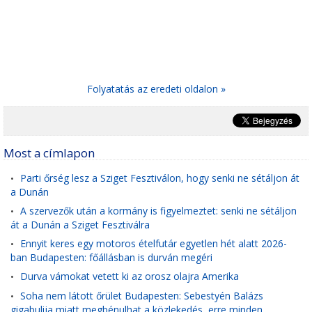
Folyatatás az eredeti oldalon »
Most a címlapon
Parti őrség lesz a Sziget Fesztiválon, hogy senki ne sétáljon át
•
a Dunán
A szervezők után a kormány is figyelmeztet: senki ne sétáljon
•
át a Dunán a Sziget Fesztiválra
Ennyit keres egy motoros ételfutár egyetlen hét alatt 2026-
•
ban Budapesten: főállásban is durván megéri
Durva vámokat vetett ki az orosz olajra Amerika
•
Soha nem látott őrület Budapesten: Sebestyén Balázs
•
gigabulija miatt megbénulhat a közlekedés, erre minden