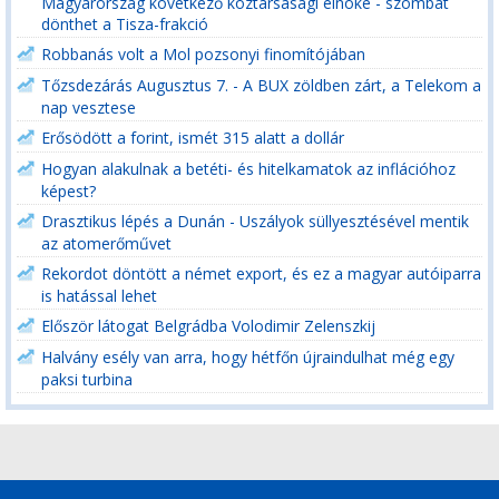
Magyarország következő köztársasági elnöke - szombat
dönthet a Tisza-frakció
Robbanás volt a Mol pozsonyi finomítójában
Tőzsdezárás Augusztus 7. - A BUX zöldben zárt, a Telekom a
nap vesztese
Erősödött a forint, ismét 315 alatt a dollár
Hogyan alakulnak a betéti- és hitelkamatok az inflációhoz
képest?
Drasztikus lépés a Dunán - Uszályok süllyesztésével mentik
az atomerőművet
Rekordot döntött a német export, és ez a magyar autóiparra
is hatással lehet
Először látogat Belgrádba Volodimir Zelenszkij
Halvány esély van arra, hogy hétfőn újraindulhat még egy
paksi turbina