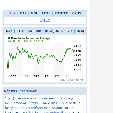
BUX
|
OTP
|
MOL
|
MTEL
|
RICHTER
|
OPUS
DAX
|
FTSE
|
S&P 500
|
DOW JONES
|
VIX
|
OLAJ
Népszerű tartalmak
149(1)
•
AvaTrade withdrawal methods
•
blog
•
62,01,nAyAhwzj
•
tags
•
David Blair
•
ASALocalRun
•
fancybox
•
AGLstockforecast
•
ASMonacoFC
•
Nagybani piac rak
•
Iphone mikrofon kikapcsolsa
•