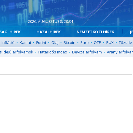
2026. AUGUSZTUS 8. 20:34
ÁGI HÍREK
HAZAI HÍREK
NEMZETKÖZI HÍREK
J
Infláció
•
Kamat
•
Forint
•
Olaj
•
Bitcoin
•
Euro
•
OTP
•
BUX
•
Tőzsde
s idejű árfolyamok
•
Határidős index
•
Deviza árfolyam
•
Arany árfolya