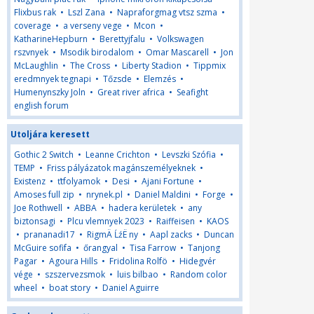
Flixbus rak
•
Lszl Zana
•
Napraforgmag vtsz szma
•
coverage
•
a verseny vege
•
Mcon
•
KatharineHepburn
•
Berettyjfalu
•
Volkswagen
rszvnyek
•
Msodik birodalom
•
Omar Mascarell
•
Jon
McLaughlin
•
The Cross
•
Liberty Stadion
•
Tippmix
eredmnyek tegnapi
•
Tőzsde
•
Elemzés
•
Humenynszky Joln
•
Great river africa
•
Seafight
english forum
Utoljára keresett
Gothic 2 Switch
•
Leanne Crichton
•
Levszki Szófia
•
TEMP
•
Friss pályázatok magánszemélyeknek
•
Existenz
•
ťtfolyamok
•
Desi
•
Ajani Fortune
•
Amoses full zip
•
nrynek.pl
•
Daniel Maldini
•
Forge
•
Joe Rothwell
•
ABBA
•
hadera kerületek
•
any
biztonsagi
•
Plcu vlemnyek 2023
•
Raiffeisen
•
KAOS
•
prananadi17
•
RigmÄ ĹźË ny
•
Aapl zacks
•
Duncan
McGuire sofifa
•
őrangyal
•
Tisa Farrow
•
Tanjong
Pagar
•
Agoura Hills
•
Fridolina Rolfö
•
Hidegvér
vége
•
szszervezsmok
•
luis bilbao
•
Random color
wheel
•
boat story
•
Daniel Aguirre