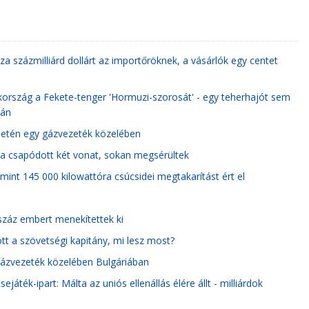
za százmilliárd dollárt az importőröknek, a vásárlók egy centet
kország a Fekete-tenger 'Hormuzi-szorosát' - egy teherhajót sem
ján
ületén egy gázvezeték közelében
a csapódott két vonat, sokan megsérültek
int 145 000 kilowattóra csúcsidei megtakarítást ért el
tszáz embert menekítettek ki
tt a szövetségi kapitány, mi lesz most?
gázvezeték közelében Bulgáriában
áték-ipart: Málta az uniós ellenállás élére állt - milliárdok