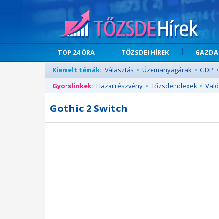
TOP 24 ÓRA
TŐZSDEI HÍREK
GAZDAS
Kiemelt témák:
Választás
•
Üzemanyagárak
•
GDP
•
Gyorslinkek:
Hazai részvény
•
Tőzsdeindexek
•
Való
Gothic 2 Switch