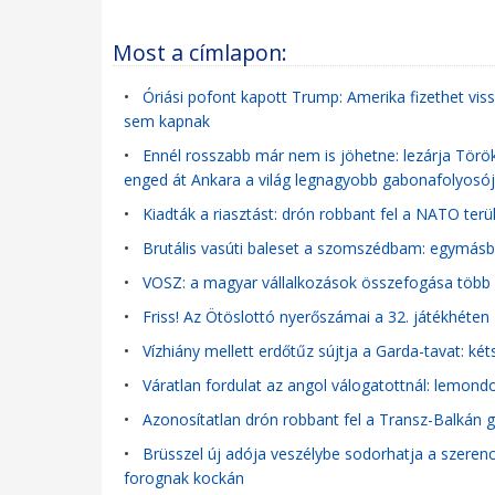
Most a címlapon:
•
Óriási pofont kapott Trump: Amerika fizethet viss
sem kapnak
•
Ennél rosszabb már nem is jöhetne: lezárja Törö
enged át Ankara a világ legnagyobb gabonafolyosó
•
Kiadták a riasztást: drón robbant fel a NATO ter
•
Brutális vasúti baleset a szomszédbam: egymásb
•
VOSZ: a magyar vállalkozások összefogása több m
•
Friss! Az Ötöslottó nyerőszámai a 32. játékhéten
•
Vízhiány mellett erdőtűz sújtja a Garda-tavat: ké
•
Váratlan fordulat az angol válogatottnál: lemondo
•
Azonosítatlan drón robbant fel a Transz-Balkán 
•
Brüsszel új adója veszélybe sodorhatja a szerencsej
forognak kockán