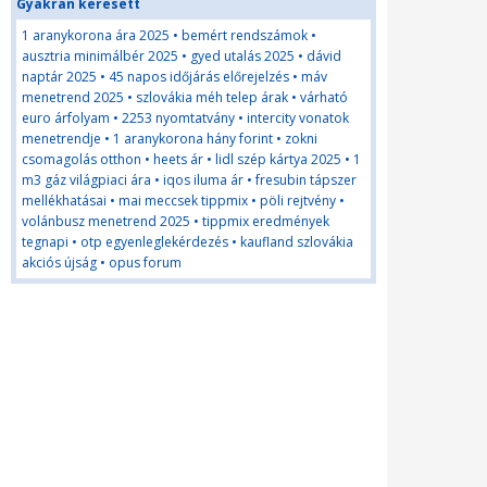
Gyakran keresett
1 aranykorona ára 2025
•
bemért rendszámok
•
ausztria minimálbér 2025
•
gyed utalás 2025
•
dávid
naptár 2025
•
45 napos időjárás előrejelzés
•
máv
menetrend 2025
•
szlovákia méh telep árak
•
várható
euro árfolyam
•
2253 nyomtatvány
•
intercity vonatok
menetrendje
•
1 aranykorona hány forint
•
zokni
csomagolás otthon
•
heets ár
•
lidl szép kártya 2025
•
1
m3 gáz világpiaci ára
•
iqos iluma ár
•
fresubin tápszer
mellékhatásai
•
mai meccsek tippmix
•
pöli rejtvény
•
volánbusz menetrend 2025
•
tippmix eredmények
tegnapi
•
otp egyenleglekérdezés
•
kaufland szlovákia
akciós újság
•
opus forum