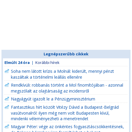
Legnépszerűbb cikkek
Elmúlt 24 óra
|
Korábbi hírek
Soha nem látott krízis a Molnál: kiderült, mennyi pénzt
kaszáltak a történelmi leállás ellenére
Rendkívüli: robbanás történt a Mol finomítójában - azonnal
megszólalt az olajtársaság az incidensről
Nagyágyút igazolt le a Pénzügyminisztérium
Fantasztikus hírt közölt Vitézy Dávid a Budapest-Belgrád
vasútvonalról: ilyen még nem volt Budapesten kívül,
mindenki véleményezheti a menetrendet
Magyar Péter: vége az önkéntes fogyasztáscsökkentésnek,