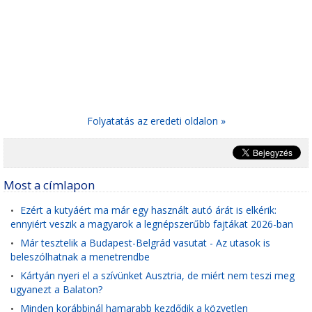
Folyatatás az eredeti oldalon »
Most a címlapon
Ezért a kutyáért ma már egy használt autó árát is elkérik:
•
ennyiért veszik a magyarok a legnépszerűbb fajtákat 2026-ban
Már tesztelik a Budapest-Belgrád vasutat - Az utasok is
•
beleszólhatnak a menetrendbe
Kártyán nyeri el a szívünket Ausztria, de miért nem teszi meg
•
ugyanezt a Balaton?
Minden korábbinál hamarabb kezdődik a közvetlen
•