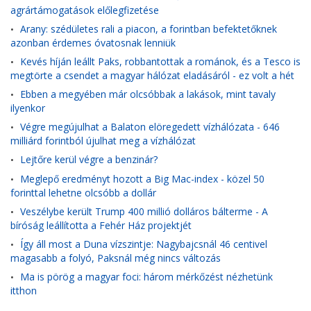
agrártámogatások előlegfizetése
Arany: szédületes rali a piacon, a forintban befektetőknek
•
azonban érdemes óvatosnak lenniük
Kevés híján leállt Paks, robbantottak a románok, és a Tesco is
•
megtörte a csendet a magyar hálózat eladásáról - ez volt a hét
Ebben a megyében már olcsóbbak a lakások, mint tavaly
•
ilyenkor
Végre megújulhat a Balaton elöregedett vízhálózata - 646
•
milliárd forintból újulhat meg a vízhálózat
Lejtőre kerül végre a benzinár?
•
Meglepő eredményt hozott a Big Mac-index - közel 50
•
forinttal lehetne olcsóbb a dollár
Veszélybe került Trump 400 millió dolláros bálterme - A
•
bíróság leállította a Fehér Ház projektjét
Így áll most a Duna vízszintje: Nagybajcsnál 46 centivel
•
magasabb a folyó, Paksnál még nincs változás
Ma is pörög a magyar foci: három mérkőzést nézhetünk
•
itthon