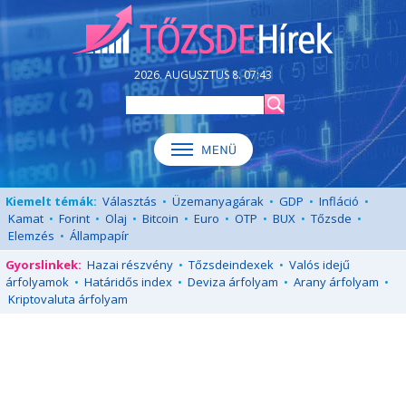
2026. AUGUSZTUS 8. 07:43
Kiemelt témák:
Választás
•
Üzemanyagárak
•
GDP
•
Infláció
•
Kamat
•
Forint
•
Olaj
•
Bitcoin
•
Euro
•
OTP
•
BUX
•
Tőzsde
•
Elemzés
•
Állampapír
Gyorslinkek:
Hazai részvény
•
Tőzsdeindexek
•
Valós idejű
árfolyamok
•
Határidős index
•
Deviza árfolyam
•
Arany árfolyam
•
Kriptovaluta árfolyam