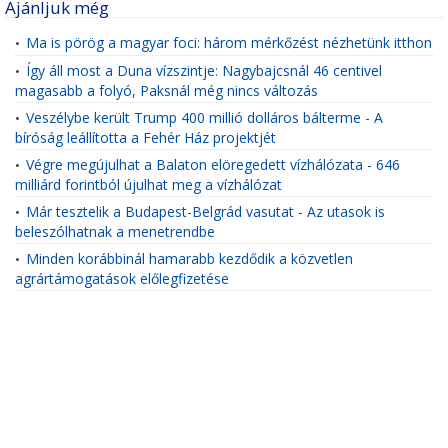
Ajánljuk még
Ma is pörög a magyar foci: három mérkőzést nézhetünk itthon
•
Így áll most a Duna vízszintje: Nagybajcsnál 46 centivel
•
magasabb a folyó, Paksnál még nincs változás
Veszélybe került Trump 400 millió dolláros bálterme - A
•
bíróság leállította a Fehér Ház projektjét
Végre megújulhat a Balaton elöregedett vízhálózata - 646
•
milliárd forintból újulhat meg a vízhálózat
Már tesztelik a Budapest-Belgrád vasutat - Az utasok is
•
beleszólhatnak a menetrendbe
Minden korábbinál hamarabb kezdődik a közvetlen
•
agrártámogatások előlegfizetése