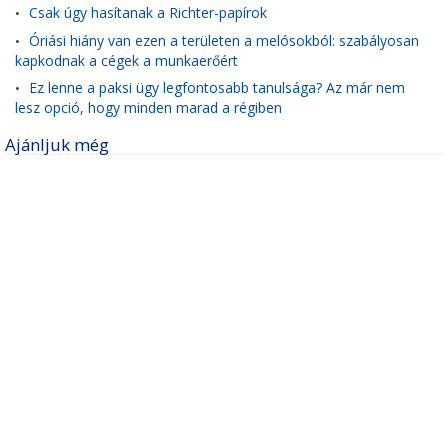
Csak úgy hasítanak a Richter-papírok
•
Óriási hiány van ezen a területen a melósokból: szabályosan
•
kapkodnak a cégek a munkaerőért
Ez lenne a paksi ügy legfontosabb tanulsága? Az már nem
•
lesz opció, hogy minden marad a régiben
Ajánljuk még