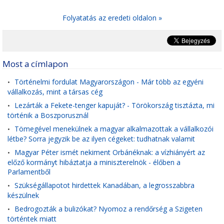
Folyatatás az eredeti oldalon »
Most a címlapon
Történelmi fordulat Magyarországon - Már több az egyéni
•
vállalkozás, mint a társas cég
Lezárták a Fekete-tenger kapuját? - Törökország tisztázta, mi
•
történik a Boszporusznál
Tömegével menekülnek a magyar alkalmazottak a vállalkozói
•
létbe? Sorra jegyzik be az ilyen cégeket: tudhatnak valamit
Magyar Péter ismét nekiment Orbánéknak: a vízhiányért az
•
előző kormányt hibáztatja a miniszterelnök - élőben a
Parlamentből
Szükségállapotot hirdettek Kanadában, a legrosszabbra
•
készülnek
Bedrogozták a bulizókat? Nyomoz a rendőrség a Szigeten
•
történtek miatt