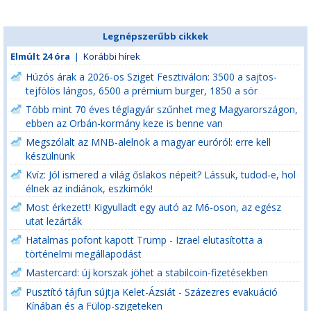
Legnépszerűbb cikkek
Elmúlt 24 óra
|
Korábbi hírek
Húzós árak a 2026-os Sziget Fesztiválon: 3500 a sajtos-
tejfölös lángos, 6500 a prémium burger, 1850 a sör
Több mint 70 éves téglagyár szűnhet meg Magyarországon,
ebben az Orbán-kormány keze is benne van
Megszólalt az MNB-alelnök a magyar euróról: erre kell
készülnünk
Kvíz: Jól ismered a világ őslakos népeit? Lássuk, tudod-e, hol
élnek az indiánok, eszkimók!
Most érkezett! Kigyulladt egy autó az M6-oson, az egész
utat lezárták
Hatalmas pofont kapott Trump - Izrael elutasította a
történelmi megállapodást
Mastercard: új korszak jöhet a stabilcoin-fizetésekben
Pusztító tájfun sújtja Kelet-Ázsiát - Százezres evakuáció
Kínában és a Fülöp-szigeteken