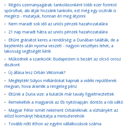
Régiós üzemanyagárak: tankolásonként több ezer forintot
•
spórolhat, aki átjár hozzánk tankolni, ezt még egy osztrák is
megérzi - mutatjuk, honnan éri meg átjönni
Nem maradt sok idő az uniós pénzek hazahozatalára
•
21 nap maradt hátra az uniós pénzek hazahozatalára
•
Eltűnt gránátot keres a rendőrség: a Dunában találták, de a
•
bejelentés után nyoma veszett - nagyon veszélyes lehet, a
lakosság segítségét kérik
Működnek a szankciók: Budapesten is bezárt az olcsó orosz
•
diszkont
Új állása lesz Orbán Viktornak?
•
Meglépték! Súlyos milliárdokat kapnak a vidéki repülőterek:
•
megvan, hova áramlik a rengeteg pénz
Eltűnik a Duna vize: a kutatók már tavaly figyelmeztettek
•
Remekeltek a magyarok az Eb nyitónapján: döntős a női váltó
•
Magyar Péter ismét nekiment Orbánéknak: a vízhiányért az
•
előző kormányt hibáztatja a miniszterelnök
Tovább nőtt itthon az egyéni vállalkozások száma
•