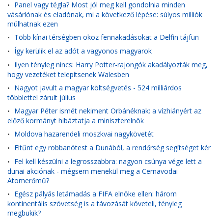
Panel vagy tégla? Most jól meg kell gondolnia minden
•
vásárlónak és eladónak, mi a következő lépése: súlyos milliók
múlhatnak ezen
Több kínai térségben okoz fennakadásokat a Delfin tájfun
•
Így kerülik el az adót a vagyonos magyarok
•
Ilyen tényleg nincs: Harry Potter-rajongók akadályozták meg,
•
hogy vezetéket telepítsenek Walesben
Nagyot javult a magyar költségvetés - 524 milliárdos
•
többlettel zárult július
Magyar Péter ismét nekiment Orbánéknak: a vízhiányért az
•
előző kormányt hibáztatja a miniszterelnök
Moldova hazarendeli moszkvai nagykövetét
•
Eltűnt egy robbanótest a Dunából, a rendőrség segítséget kér
•
Fel kell készülni a legrosszabbra: nagyon csúnya vége lett a
•
dunai akciónak - mégsem menekül meg a Cernavodai
Atomerőmű?
Egész pályás letámadás a FIFA elnöke ellen: három
•
kontinentális szövetség is a távozását követeli, tényleg
megbukik?