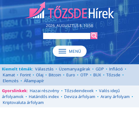
2026. AUGUSZTUS 8. 10:58
Kiemelt témák:
Választás
•
Üzemanyagárak
•
GDP
•
Infláció
•
Kamat
•
Forint
•
Olaj
•
Bitcoin
•
Euro
•
OTP
•
BUX
•
Tőzsde
•
Elemzés
•
Állampapír
Gyorslinkek:
Hazai részvény
•
Tőzsdeindexek
•
Valós idejű
árfolyamok
•
Határidős index
•
Deviza árfolyam
•
Arany árfolyam
•
Kriptovaluta árfolyam