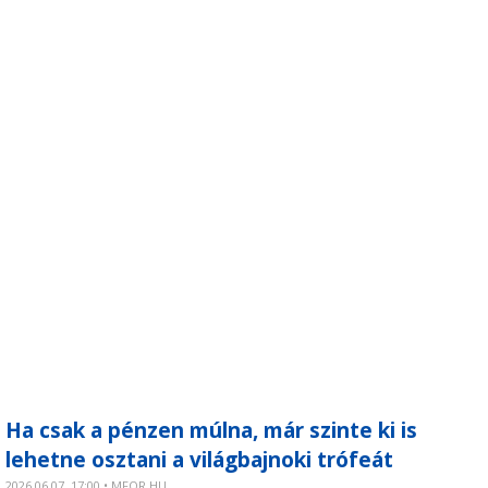
Ha csak a pénzen múlna, már szinte ki is
lehetne osztani a világbajnoki trófeát
2026.06.07. 17:00 • MFOR.HU