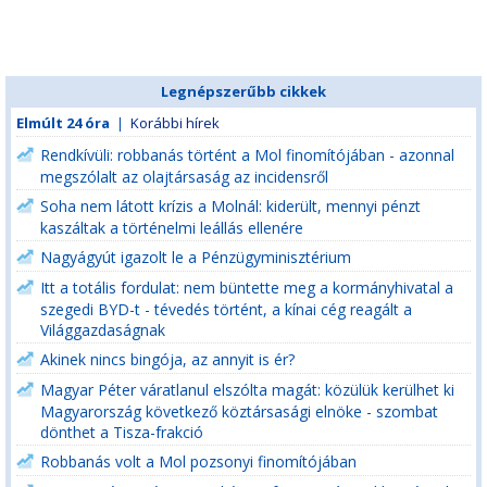
Legnépszerűbb cikkek
Elmúlt 24 óra
|
Korábbi hírek
Rendkívüli: robbanás történt a Mol finomítójában - azonnal
megszólalt az olajtársaság az incidensről
Soha nem látott krízis a Molnál: kiderült, mennyi pénzt
kaszáltak a történelmi leállás ellenére
Nagyágyút igazolt le a Pénzügyminisztérium
Itt a totális fordulat: nem büntette meg a kormányhivatal a
szegedi BYD-t - tévedés történt, a kínai cég reagált a
Világgazdaságnak
Akinek nincs bingója, az annyit is ér?
Magyar Péter váratlanul elszólta magát: közülük kerülhet ki
Magyarország következő köztársasági elnöke - szombat
dönthet a Tisza-frakció
Robbanás volt a Mol pozsonyi finomítójában