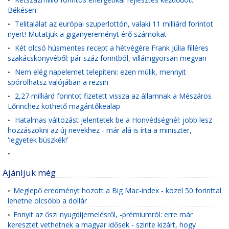
•
Békésen
Telitalálat az európai szuperlottón, valaki 11 milliárd forintot
•
nyert! Mutatjuk a giganyereményt érő számokat
Két olcsó húsmentes recept a hétvégére Frank Júlia filléres
•
szakácskönyvéből: pár száz forintból, villámgyorsan megvan
Nem elég napelemet telepíteni: ezen múlik, mennyit
•
spórolhatsz valójában a rezsin
2,27 milliárd forintot fizetett vissza az államnak a Mészáros
•
Lőrinchez köthető magántőkealap
Hatalmas változást jelentetek be a Honvédségnél: jobb lesz
•
hozzászokni az új nevekhez - már alá is írta a miniszter,
'legyetek büszkék!'
•
Ajánljuk még
Meglepő eredményt hozott a Big Mac-index - közel 50 forinttal
•
lehetne olcsóbb a dollár
Ennyit az őszi nyugdíjemelésről, -prémiumról: erre már
•
keresztet vethetnek a magyar idősek - szinte kizárt, hogy