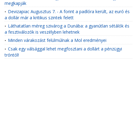
megkapják
Devizapiac Augusztus 7. - A forint a padlóra került, az euró és
•
a dollár már a kritikus szintek felett
Láthatatlan méreg szivárog a Dunába: a gyanútlan sétálók és
•
a fesztiválozók is veszélyben lehetnek
Minden várakozást felülmúlnak a Mol eredményei
•
Csak egy válsággal lehet megfosztani a dollárt a pénzügyi
•
tróntól!