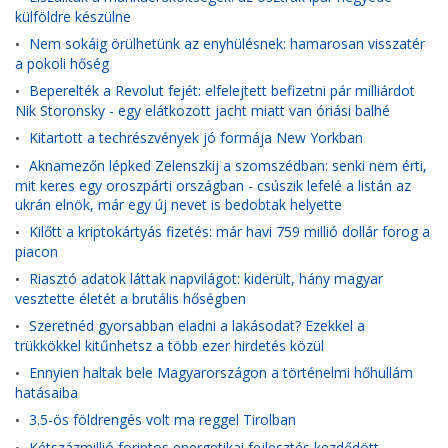
külföldre készülne
Nem sokáig örülhetünk az enyhülésnek: hamarosan visszatér
•
a pokoli hőség
Beperelték a Revolut fejét: elfelejtett befizetni pár milliárdot
•
Nik Storonsky - egy elátkozott jacht miatt van óriási balhé
Kitartott a techrészvények jó formája New Yorkban
•
Aknamezőn lépked Zelenszkij a szomszédban: senki nem érti,
•
mit keres egy oroszpárti országban - csúszik lefelé a listán az
ukrán elnök, már egy új nevet is bedobtak helyette
Kilőtt a kriptokártyás fizetés: már havi 759 millió dollár forog a
•
piacon
Riasztó adatok láttak napvilágot: kiderült, hány magyar
•
vesztette életét a brutális hőségben
Szeretnéd gyorsabban eladni a lakásodat? Ezekkel a
•
trükkökkel kitűnhetsz a több ezer hirdetés közül
Ennyien haltak bele Magyarországon a történelmi hőhullám
•
hatásaiba
3.5-ös földrengés volt ma reggel Tirolban
•
Kétszázmillió forintos energetikai fejlesztés kezdődött