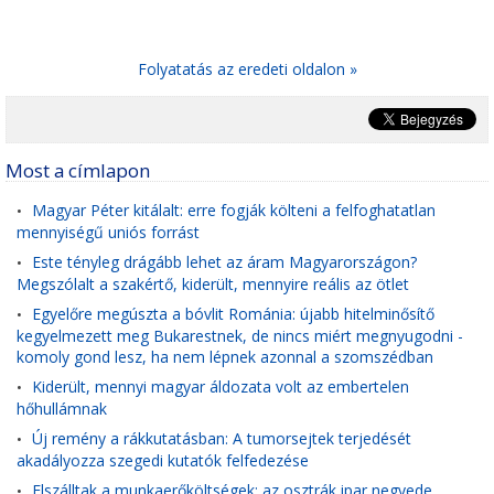
Folyatatás az eredeti oldalon »
Most a címlapon
Magyar Péter kitálalt: erre fogják költeni a felfoghatatlan
•
mennyiségű uniós forrást
Este tényleg drágább lehet az áram Magyarországon?
•
Megszólalt a szakértő, kiderült, mennyire reális az ötlet
Egyelőre megúszta a bóvlit Románia: újabb hitelminősítő
•
kegyelmezett meg Bukarestnek, de nincs miért megnyugodni -
komoly gond lesz, ha nem lépnek azonnal a szomszédban
Kiderült, mennyi magyar áldozata volt az embertelen
•
hőhullámnak
Új remény a rákkutatásban: A tumorsejtek terjedését
•
akadályozza szegedi kutatók felfedezése
Elszálltak a munkaerőköltségek: az osztrák ipar negyede
•