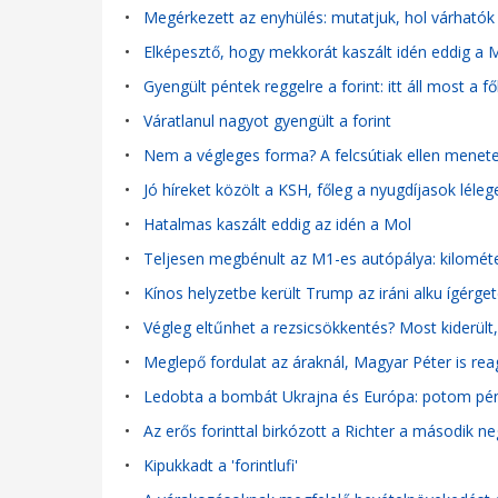
•
Megérkezett az enyhülés: mutatjuk, hol várhatók
•
Elképesztő, hogy mekkorát kaszált idén eddig a 
•
Gyengült péntek reggelre a forint: itt áll most a
•
Váratlanul nagyot gyengült a forint
•
Nem a végleges forma? A felcsútiak ellen menete
•
Jó híreket közölt a KSH, főleg a nyugdíjasok léleg
•
Hatalmas kaszált eddig az idén a Mol
•
Teljesen megbénult az M1-es autópálya: kilométe
•
Kínos helyzetbe került Trump az iráni alku ígérge
•
Végleg eltűnhet a rezsicsökkentés? Most kiderül
•
Meglepő fordulat az áraknál, Magyar Péter is rea
•
Ledobta a bombát Ukrajna és Európa: potom pénz
•
Az erős forinttal birkózott a Richter a második
•
Kipukkadt a 'forintlufi'