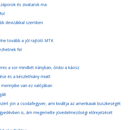
 záporok és zivatarok ma
Mol
 főbb devizákkal szemben
lne tovább a jól rajtoló MTK
ezhetnek fel
res a sor mindkét irányban, óriási a káosz
tése és a készlethiány miatt
t, mennyibe van ez valójában
gált
ért jön a csodafegyver, ami kiváltja az amerikaiak büszkeségét
 negyedévben is, ám megemelte jövedelmezőségi előrejelzését