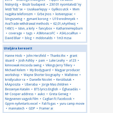
Nstnyrdg
•
Bisztr budapest
•
23t101 nyomtatvďż˝ny
letďż˝ltďż˝se
•
Uusikaarlepyy
•
Gyilkos utck
•
Mvm
nagykta telefonszm
•
Grbe Jnos
•
kotvenypiac
•
lzingszvetsg
•
gymant korong
•
U19 eredmnyek
•
AvaTrade withdrawal methods
•
62,01,nAyAhwzj
•
149(1)
•
Istvn, a kirly
•
fancybox
•
KatharineHepburn
•
coverage
•
tags
•
ASMonacoFC
•
ASALocalRun
•
David Blair
•
blog
•
mddonalds
•
1m3 mzsa
Utoljára keresett
Hanne Hiob
•
John Herzfeld
•
Thanks thx
•
grant
stuard
•
Josh Ashby
•
pain
•
Luke Leahy
•
a123
•
kimnowak micsoda swing
•
Vikings Jerry Tillery
•
Michael Kelem
•
My Bodyguard
•
Magyar producer
workshop
•
Wayne Shorter biography
•
Wallstree
•
kristlycukor ra
•
Danielle Nicolet
•
Kerülőutak
•
kĂĄposzta
•
Uberaba
•
Jorge Mas children
•
Bessenyei Katalin
•
BTS lyrics English
•
Éghasadás
•
Mr Cooper address
•
aukci
•
Greta Gerwig
•
Negyvenen vagyok Film
•
Cagliari fc Facebook
•
Gpjrm nyilvntarts excel
•
Fali fogas
•
yuru camp movie
•
mannatech
•
GDP
•
Framer ai