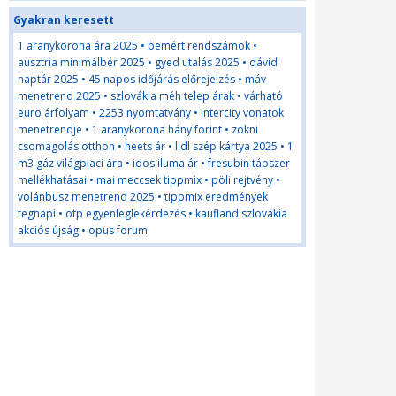
Gyakran keresett
1 aranykorona ára 2025
•
bemért rendszámok
•
ausztria minimálbér 2025
•
gyed utalás 2025
•
dávid
naptár 2025
•
45 napos időjárás előrejelzés
•
máv
menetrend 2025
•
szlovákia méh telep árak
•
várható
euro árfolyam
•
2253 nyomtatvány
•
intercity vonatok
menetrendje
•
1 aranykorona hány forint
•
zokni
csomagolás otthon
•
heets ár
•
lidl szép kártya 2025
•
1
m3 gáz világpiaci ára
•
iqos iluma ár
•
fresubin tápszer
mellékhatásai
•
mai meccsek tippmix
•
pöli rejtvény
•
volánbusz menetrend 2025
•
tippmix eredmények
tegnapi
•
otp egyenleglekérdezés
•
kaufland szlovákia
akciós újság
•
opus forum