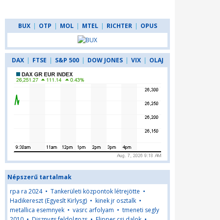
BUX
|
OTP
|
MOL
|
MTEL
|
RICHTER
|
OPUS
DAX
|
FTSE
|
S&P 500
|
DOW JONES
|
VIX
|
OLAJ
Népszerű tartalmak
rpa ra 2024
•
Tankerületi központok létrejötte
•
Hadikereszt (Egyeslt Kirlysg)
•
kinek jr osztalk
•
metallica esemnyek
•
vasrc arfolyam
•
tmeneti segly
2010
•
Disznvgs feldolgozs
•
Flipper csi dalok
•