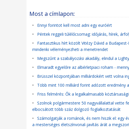
Most a címlapon:
•
Ennyi forintot kell most adni egy euróért
•
Péntek reggeli túlélőcsomag: időjárás, hírek, árf
•
Fantasztikus hírt közölt Vitézy Dávid a Budapest
mindenki véleményezheti a menetrendet
•
Megszűnt a szabályozási akadály, elindul a Ligh
•
Elmaradt egyelőre az albérletpiaci roham - menn
•
Brüsszel központjában milliárdokért vett volna i
•
Több mint 100 milliárd forint adózott eredmény a
•
Friss felmérés: Ők a legalkalmasabb köztársasági
•
Szolnok polgármestere 50 nagyvállalattal vette f
elbocsátott több száz dolgozó foglalkoztatását
•
Számolgatják a románok, és nem hiszik el: egy év
a mesterséges életszínvonal-javítás árát a megszor