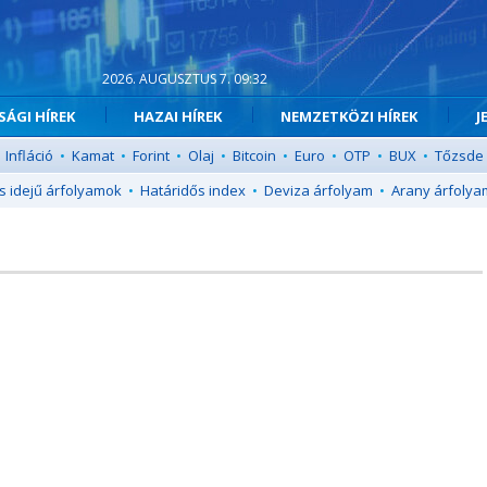
2026. AUGUSZTUS 7. 09:32
ÁGI HÍREK
HAZAI HÍREK
NEMZETKÖZI HÍREK
J
Infláció
•
Kamat
•
Forint
•
Olaj
•
Bitcoin
•
Euro
•
OTP
•
BUX
•
Tőzsde
s idejű árfolyamok
•
Határidős index
•
Deviza árfolyam
•
Arany árfolya