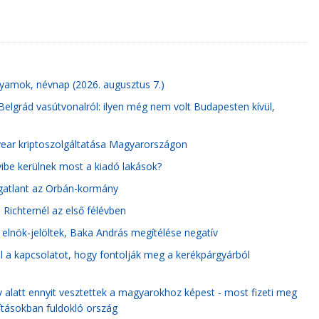
olyamok, névnap (2026. augusztus 7.)
-Belgrád vasútvonalról: ilyen még nem volt Budapesten kívül,
tyear kriptoszolgáltatása Magyarországon
yibe kerülnek most a kiadó lakások?
ngatlant az Orbán-kormány
 Richternél az első félévben
 elnök-jelöltek, Baka András megítélése negatív
el a kapcsolatot, hogy fontolják meg a kerékpárgyárból
 alatt ennyit vesztettek a magyarokhoz képest - most fizeti meg
ításokban fuldokló ország