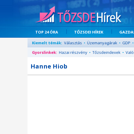
TOP 24 ÓRA
TŐZSDEI HÍREK
GAZDAS
Kiemelt témák:
Választás
•
Üzemanyagárak
•
GDP
•
Gyorslinkek:
Hazai részvény
•
Tőzsdeindexek
•
Való
Hanne Hiob