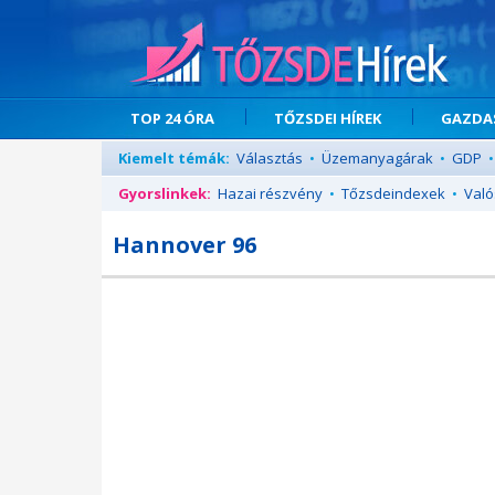
TOP 24 ÓRA
TŐZSDEI HÍREK
GAZDAS
Kiemelt témák:
Választás
•
Üzemanyagárak
•
GDP
•
Gyorslinkek:
Hazai részvény
•
Tőzsdeindexek
•
Való
Hannover 96