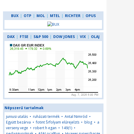
BUX
|
OTP
|
MOL
|
MTEL
|
RICHTER
|
OPUS
DAX
|
FTSE
|
S&P 500
|
DOW JONES
|
VIX
|
OLAJ
Népszerű tartalmak
juniusi utalás
•
ruházati termék
•
Antal Nimród
•
Együtt bezárva
•
fotint Šrfolyam elűrejelzťs
•
blog
•
a
verseny vege
•
robert h egan
•
149(1)
•
pedaggusoknak
•
ASALocalRun
•
Huawei supercharge