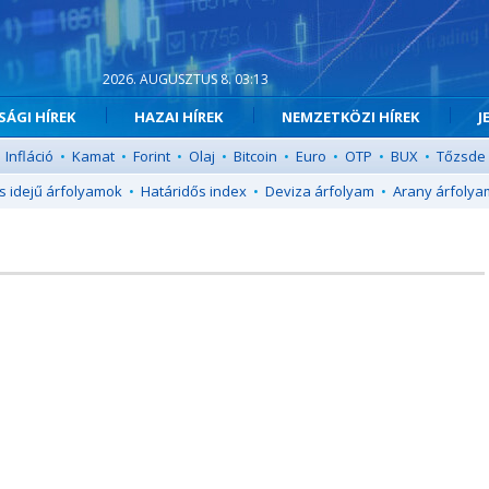
2026. AUGUSZTUS 8. 03:13
ÁGI HÍREK
HAZAI HÍREK
NEMZETKÖZI HÍREK
J
Infláció
•
Kamat
•
Forint
•
Olaj
•
Bitcoin
•
Euro
•
OTP
•
BUX
•
Tőzsde
s idejű árfolyamok
•
Határidős index
•
Deviza árfolyam
•
Arany árfolya