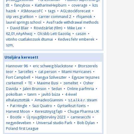
tlt
•
fancybox
•
KatharineHepburn
•
coverage
•
kzs
haznk
•
ASMonacoFC
•
tags
•
AGLstockforecast
•
otp ves grafikon
•
carrier command 2
•
rfojamok
•
laurel springs school
•
AvaTrade withdrawal methods
•
David Blair
•
Rövidzárlat (film)
•
Mike Lee
•
62,01,nAyAhwzj
•
Olcsbb Lett Gazolaj
•
caszin
•
vitinho csatlakozsok dtumai
•
Kedves fehr emberek
•
szm,
Utoljára keresett
Hannover 96
•
eric schweig blackstone
•
Btorszerels
teor
•
Sarcelles
•
cat person
•
Miami Hurricanes
•
Fort Campbell
•
Hangya Szilveszter
•
Egyszer tejsznes
csirkemell
•
TE
•
Maxime Busi
•
zemeltet
•
Osher
Davida
•
Jalen Brunson
•
Sedan
•
Online parfmria
•
pokolban
•
tanrn
•
javító búza
•
4 évvel
elhalasztották
•
AmadeoGiannini
•
s.t.a.l.k.e.r. steam
•
Pat Hingle
•
Suzi Quatro
•
Gyrtselkszt fizets
•
Harvest Moon
•
Keresztnysg fajti
•
Chugai Pharma UK
•
Bootle
•
Új nyugdíjtörvény 2023
•
carnesecchi
•
negyedeveben
•
Universal studio Park
•
Bob Dylan
•
Poland first League