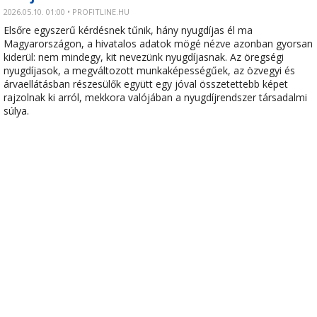
2026.05.10. 01:00 • PROFITLINE.HU
Elsőre egyszerű kérdésnek tűnik, hány nyugdíjas él ma
Magyarországon, a hivatalos adatok mögé nézve azonban gyorsan
kiderül: nem mindegy, kit nevezünk nyugdíjasnak. Az öregségi
nyugdíjasok, a megváltozott munkaképességűek, az özvegyi és
árvaellátásban részesülők együtt egy jóval összetettebb képet
rajzolnak ki arról, mekkora valójában a nyugdíjrendszer társadalmi
súlya.