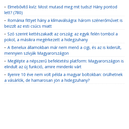
Elmebővítő kvíz: Most mutasd meg mit tudsz! Hány pontod
•
lett? (780)
Románia fittyet hány a klímaválságra: három szénerőművet is
•
beizzít az esti csúcs miatt
Szó szerint kettészakadt az ország: az egyik felén tombol a
•
pokol, a másikra megérkezett a hidegzuhany
A Benelux államokban már nem menő a cigi, és az is kiderült,
•
mennyien szívják Magyarországon
Meglépte a népszerű befektetési platform: Magyarországon is
•
elindult az új funkció, amire mindenki várt
Ilyenre 10 éve nem volt példa a magyar boltokban: örülhetnek
•
a vásárlók, de hamarosan jön a hidegzuhany?