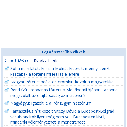
Legnépszerűbb cikkek
Elmúlt 24 óra
|
Korábbi hírek
Soha nem látott krízis a Molnál: kiderült, mennyi pénzt
kaszáltak a történelmi leállás ellenére
Magyar Péter csodálatos örömhírt közölt a magyarokkal
Rendkívüli: robbanás történt a Mol finomítójában - azonnal
megszólalt az olajtársaság az incidensről
Nagyágyút igazolt le a Pénzügyminisztérium
Fantasztikus hírt közölt Vitézy Dávid a Budapest-Belgrád
vasútvonalról: ilyen még nem volt Budapesten kívül,
mindenki véleményezheti a menetrendet