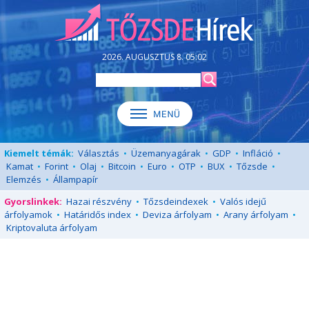
2026. AUGUSZTUS 8. 05:02
Kiemelt témák:
Választás
•
Üzemanyagárak
•
GDP
•
Infláció
•
Kamat
•
Forint
•
Olaj
•
Bitcoin
•
Euro
•
OTP
•
BUX
•
Tőzsde
•
Elemzés
•
Állampapír
Gyorslinkek:
Hazai részvény
•
Tőzsdeindexek
•
Valós idejű
árfolyamok
•
Határidős index
•
Deviza árfolyam
•
Arany árfolyam
•
Kriptovaluta árfolyam