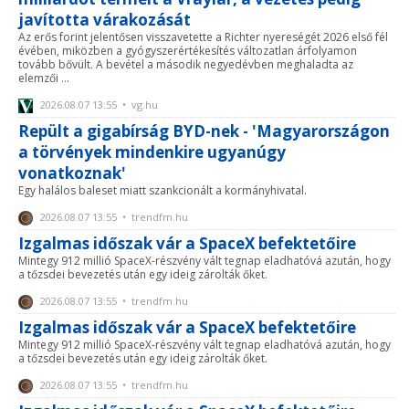
javította várakozását
Az erős forint jelentősen visszavetette a Richter nyereségét 2026 első fél
évében, miközben a gyógyszerértékesítés változatlan árfolyamon
tovább bővült. A bevétel a második negyedévben meghaladta az
elemzői ...
2026.08.07 13:55 • vg.hu
Repült a gigabírság BYD-nek - 'Magyarországon
a törvények mindenkire ugyanúgy
vonatkoznak'
Egy halálos baleset miatt szankcionált a kormányhivatal.
2026.08.07 13:55 • trendfm.hu
Izgalmas időszak vár a SpaceX befektetőire
Mintegy 912 millió SpaceX-részvény vált tegnap eladhatóvá azután, hogy
a tőzsdei bevezetés után egy ideig zárolták őket.
2026.08.07 13:55 • trendfm.hu
Izgalmas időszak vár a SpaceX befektetőire
Mintegy 912 millió SpaceX-részvény vált tegnap eladhatóvá azután, hogy
a tőzsdei bevezetés után egy ideig zárolták őket.
2026.08.07 13:55 • trendfm.hu