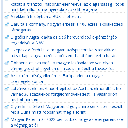
kötött a 'tranzitdíj-háborús' ellenfelével az olajtársaság - több
mint kétmillió tonna nyersolajat szállít le a Janaf
A rekkenő hőségben a BUX is lefordult
Elárulta a kormány, hogyan érkezik a 100 ezres iskolakezdési
támogatás
Digitális nyugta: kiadta az első hardveralapú e-pénztárgép
engedélyét a NAV
Elképesztő fordulat a magyar lakáspiacon: kétszer akkora
házat kapsz ugyanazért a pénzért, ha átléped ezt a határt
Döbbenetes szakadék a magyar lakáspiacon: van olyan
vármegye, ahol egyetlen új lakás sem épült a tavasz óta
Az extrém hőség ellenére is Európa élén a magyar
csemegekukorica
Látványos, élő tesztlabort épített az Auchan: elmondták, hol
várnak 30 százalékos forgalomnövekedést - a vásárlókon
múlhat minden
Olyan krízis érte el Magyarországot, amire senki sem készült
fel: a Duna miatt roppanhat meg a forint
Magyar Péter: már 2022-ben tudták, hogy az energiarendszer
a végnapjait éli