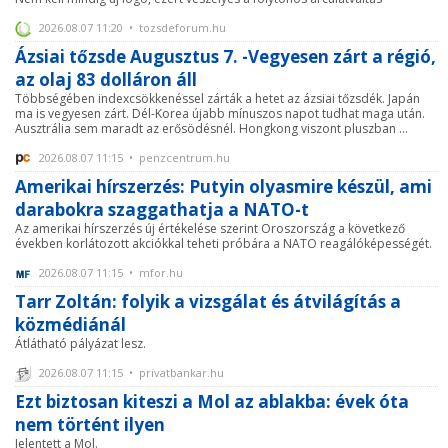
2026.08.07 11:20 • tozsdeforum.hu
Ázsiai tőzsde Augusztus 7. -Vegyesen zárt a régió,
az olaj 83 dolláron áll
Többségében indexcsökkenéssel zárták a hetet az ázsiai tőzsdék. Japán
ma is vegyesen zárt. Dél-Korea újabb mínuszos napot tudhat maga után.
Ausztrália sem maradt az erősödésnél. Hongkong viszont pluszban ...
2026.08.07 11:15 • penzcentrum.hu
Amerikai hírszerzés: Putyin olyasmire készül, ami
darabokra szaggathatja a NATO-t
Az amerikai hírszerzés új értékelése szerint Oroszország a következő
években korlátozott akciókkal teheti próbára a NATO reagálóképességét.
2026.08.07 11:15 • mfor.hu
Tarr Zoltán: folyik a vizsgálat és átvilágítás a
közmédiánál
Átlátható pályázat lesz.
2026.08.07 11:15 • privatbankar.hu
Ezt biztosan kiteszi a Mol az ablakba: évek óta
nem történt ilyen
Jelentett a Mol.