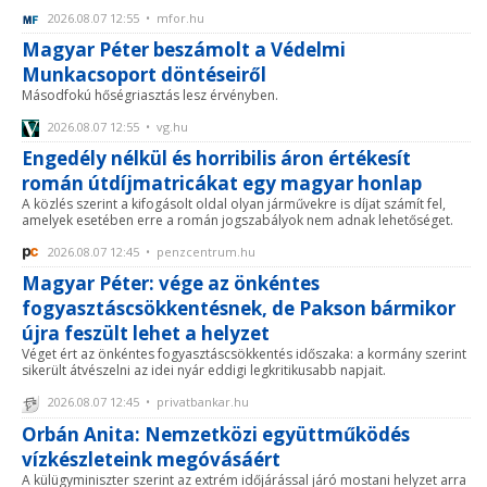
2026.08.07 12:55 • mfor.hu
Magyar Péter beszámolt a Védelmi
Munkacsoport döntéseiről
Másodfokú hőségriasztás lesz érvényben.
2026.08.07 12:55 • vg.hu
Engedély nélkül és horribilis áron értékesít
román útdíjmatricákat egy magyar honlap
A közlés szerint a kifogásolt oldal olyan járművekre is díjat számít fel,
amelyek esetében erre a román jogszabályok nem adnak lehetőséget.
2026.08.07 12:45 • penzcentrum.hu
Magyar Péter: vége az önkéntes
fogyasztáscsökkentésnek, de Pakson bármikor
újra feszült lehet a helyzet
Véget ért az önkéntes fogyasztáscsökkentés időszaka: a kormány szerint
sikerült átvészelni az idei nyár eddigi legkritikusabb napjait.
2026.08.07 12:45 • privatbankar.hu
Orbán Anita: Nemzetközi együttműködés
vízkészleteink megóvásáért
A külügyminiszter szerint az extrém időjárással járó mostani helyzet arra