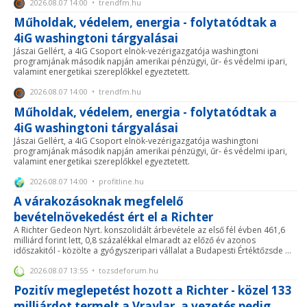
2026.08.07 14:00 • trendfm.hu
Műholdak, védelem, energia - folytatódtak a
4iG washingtoni tárgyalásai
Jászai Gellért, a 4iG Csoport elnök-vezérigazgatója washingtoni
programjának második napján amerikai pénzügyi, űr- és védelmi ipari,
valamint energetikai szereplőkkel egyeztetett.
2026.08.07 14:00 • trendfm.hu
Műholdak, védelem, energia - folytatódtak a
4iG washingtoni tárgyalásai
Jászai Gellért, a 4iG Csoport elnök-vezérigazgatója washingtoni
programjának második napján amerikai pénzügyi, űr- és védelmi ipari,
valamint energetikai szereplőkkel egyeztetett.
2026.08.07 14:00 • profitline.hu
A várakozásoknak megfelelő
bevételnövekedést ért el a Richter
A Richter Gedeon Nyrt. konszolidált árbevétele az első fél évben 461,6
milliárd forint lett, 0,8 százalékkal elmaradt az előző év azonos
időszakitól - közölte a gyógyszeripari vállalat a Budapesti Értéktőzsde ...
2026.08.07 13:55 • tozsdeforum.hu
Pozitív meglepetést hozott a Richter - közel 133
milliárdot termelt a Vraylar, a vezetés pedig