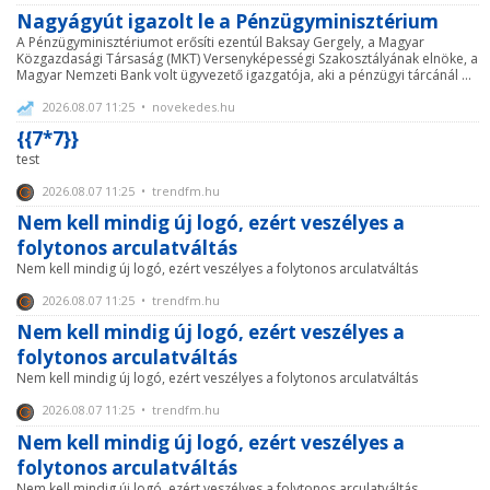
Nagyágyút igazolt le a Pénzügyminisztérium
A Pénzügyminisztériumot erősíti ezentúl Baksay Gergely, a Magyar
Közgazdasági Társaság (MKT) Versenyképességi Szakosztályának elnöke, a
Magyar Nemzeti Bank volt ügyvezető igazgatója, aki a pénzügyi tárcánál ...
2026.08.07 11:25 • novekedes.hu
{{7*7}}
test
2026.08.07 11:25 • trendfm.hu
Nem kell mindig új logó, ezért veszélyes a
folytonos arculatváltás
Nem kell mindig új logó, ezért veszélyes a folytonos arculatváltás
2026.08.07 11:25 • trendfm.hu
Nem kell mindig új logó, ezért veszélyes a
folytonos arculatváltás
Nem kell mindig új logó, ezért veszélyes a folytonos arculatváltás
2026.08.07 11:25 • trendfm.hu
Nem kell mindig új logó, ezért veszélyes a
folytonos arculatváltás
Nem kell mindig új logó, ezért veszélyes a folytonos arculatváltás