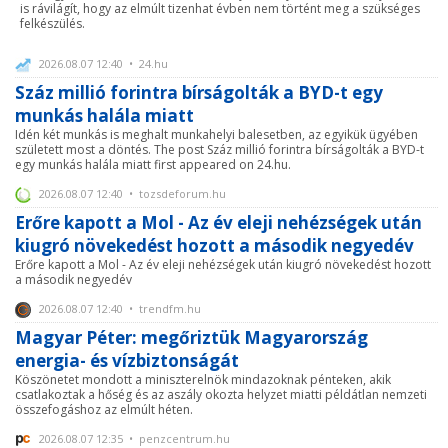
is rávilágít, hogy az elmúlt tizenhat évben nem történt meg a szükséges
felkészülés.
2026.08.07 12:40 • 24.hu
Száz millió forintra bírságolták a BYD-t egy
munkás halála miatt
Idén két munkás is meghalt munkahelyi balesetben, az egyikük ügyében
született most a döntés. The post Száz millió forintra bírságolták a BYD-t
egy munkás halála miatt first appeared on 24.hu.
2026.08.07 12:40 • tozsdeforum.hu
Erőre kapott a Mol - Az év eleji nehézségek után
kiugró növekedést hozott a második negyedév
Erőre kapott a Mol - Az év eleji nehézségek után kiugró növekedést hozott
a második negyedév
2026.08.07 12:40 • trendfm.hu
Magyar Péter: megőriztük Magyarország
energia- és vízbiztonságát
Köszönetet mondott a miniszterelnök mindazoknak pénteken, akik
csatlakoztak a hőség és az aszály okozta helyzet miatti példátlan nemzeti
összefogáshoz az elmúlt héten.
2026.08.07 12:35 • penzcentrum.hu