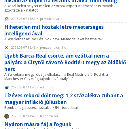
inkább az importra leszünk utalva, mint eddig
A közel-keleti helyzet mellett az orosz export visszaesése is tovább
szűkítette a kínálatot.
2026.08.07 11:50 • privatbankar.hu
Hihetetlen mit hoztak létre mesterséges
intelligenciával
A kísérlethez az Evo1 és Evo2 nevű MI-modelleket használták.
2026.08.07 11:45 • penzcentrum.hu
Újabb Barca-Real csörte, ám ezúttal nem a
pályán: a Citytől távozó Rodriért megy az öldöklő
harc
A Barcelona megpróbálja elhalászni a Real Madrid elől Rodrit, a
Manchester City világbajnok középpályását.
2026.08.07 11:45 • mfor.hu
Tízéves rekord dőlt meg: 1,2 százalékra zuhant a
magyar infláció júliusban
Bombameglepetést hoztak a KSH friss adatai.
2026.08.07 11:45 • trendfm.hu
Nyáron másra fáj a fogunk