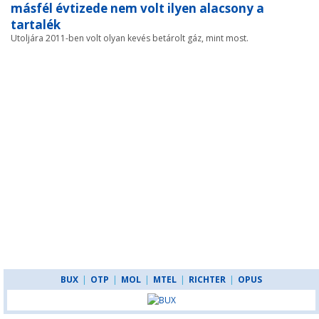
másfél évtizede nem volt ilyen alacsony a
tartalék
Utoljára 2011-ben volt olyan kevés betárolt gáz, mint most.
BUX
|
OTP
|
MOL
|
MTEL
|
RICHTER
|
OPUS