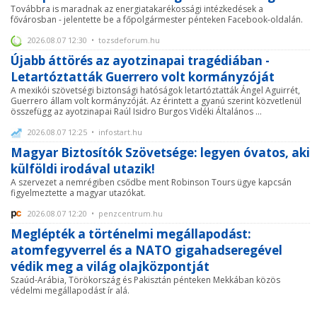
Továbbra is maradnak az energiatakarékossági intézkedések a
fővárosban - jelentette be a főpolgármester pénteken Facebook-oldalán.
2026.08.07 12:30 • tozsdeforum.hu
Újabb áttörés az ayotzinapai tragédiában -
Letartóztatták Guerrero volt kormányzóját
A mexikói szövetségi biztonsági hatóságok letartóztatták Ángel Aguirrét,
Guerrero állam volt kormányzóját. Az érintett a gyanú szerint közvetlenül
összefügg az ayotzinapai Raúl Isidro Burgos Vidéki Általános ...
2026.08.07 12:25 • infostart.hu
Magyar Biztosítók Szövetsége: legyen óvatos, aki
külföldi irodával utazik!
A szervezet a nemrégiben csődbe ment Robinson Tours ügye kapcsán
figyelmeztette a magyar utazókat.
2026.08.07 12:20 • penzcentrum.hu
Meglépték a történelmi megállapodást:
atomfegyverrel és a NATO gigahadseregével
védik meg a világ olajközpontját
Szaúd-Arábia, Törökország és Pakisztán pénteken Mekkában közös
védelmi megállapodást ír alá.