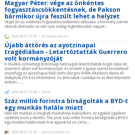
Magyar Péter: vége az önkéntes
fogyasztáscsökkentésnek, de Pakson
bármikor újra feszült lehet a helyzet
Véget ért az önkéntes fogyasztáscsökkentés időszaka: a kormány szerint
sikerült átvészelni az idei nyár eddigi legkritikusabb napjait....
2026.08.07 12:30 • tozsdeforum.hu
Újabb áttörés az ayotzinapai
tragédiában - Letartóztatták Guerrero
volt kormányzóját
A mexikói szövetségi biztonsági hatóságok letartóztatták Ángel Aguirrét,
Guerrero állam volt kormányzóját. Az érintett a gyanú szerint közvetlenül
összefügg az ayotzinapai Raúl Isidro Burgos Vidéki Általános Iskola 43
diákjának 2014-es eltűnésével. Az áldozatok családjai és az őket képviselő
emberi ......
2026.08.07 12:40 • 24.hu
Száz millió forintra bírságolták a BYD-t
egy munkás halála miatt
Idén két munkás is meghalt munkahelyi balesetben, az egyikük ügyében
született most a döntés. The post Száz millió forintra bírságolták a BYD-t
egy munkás halála miatt first appeared on 24.hu....
2026.08.07 12:55 • penzcentrum.hu