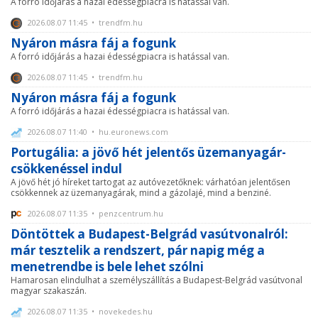
A forró időjárás a hazai édességpiacra is hatással van.
2026.08.07 11:45 • trendfm.hu
Nyáron másra fáj a fogunk
A forró időjárás a hazai édességpiacra is hatással van.
2026.08.07 11:45 • trendfm.hu
Nyáron másra fáj a fogunk
A forró időjárás a hazai édességpiacra is hatással van.
2026.08.07 11:40 • hu.euronews.com
Portugália: a jövő hét jelentős üzemanyagár-
csökkenéssel indul
A jövő hét jó híreket tartogat az autóvezetőknek: várhatóan jelentősen
csökkennek az üzemanyagárak, mind a gázolajé, mind a benziné.
2026.08.07 11:35 • penzcentrum.hu
Döntöttek a Budapest-Belgrád vasútvonalról:
már tesztelik a rendszert, pár napig még a
menetrendbe is bele lehet szólni
Hamarosan elindulhat a személyszállítás a Budapest-Belgrád vasútvonal
magyar szakaszán.
2026.08.07 11:35 • novekedes.hu