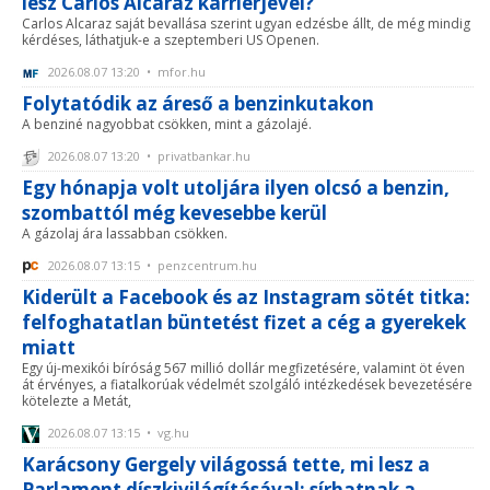
lesz Carlos Alcaraz karrierjével?
Carlos Alcaraz saját bevallása szerint ugyan edzésbe állt, de még mindig
kérdéses, láthatjuk-e a szeptemberi US Openen.
2026.08.07 13:20 • mfor.hu
Folytatódik az áreső a benzinkutakon
A benziné nagyobbat csökken, mint a gázolajé.
2026.08.07 13:20 • privatbankar.hu
Egy hónapja volt utoljára ilyen olcsó a benzin,
szombattól még kevesebbe kerül
A gázolaj ára lassabban csökken.
2026.08.07 13:15 • penzcentrum.hu
Kiderült a Facebook és az Instagram sötét titka:
felfoghatatlan büntetést fizet a cég a gyerekek
miatt
Egy új-mexikói bíróság 567 millió dollár megfizetésére, valamint öt éven
át érvényes, a fiatalkorúak védelmét szolgáló intézkedések bevezetésére
kötelezte a Metát,
2026.08.07 13:15 • vg.hu
Karácsony Gergely világossá tette, mi lesz a
Parlament díszkivilágításával: sírhatnak a