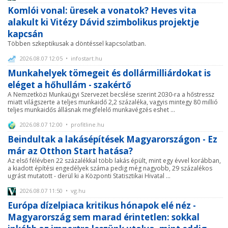
Komlói vonal: üresek a vonatok? Heves vita
alakult ki Vitézy Dávid szimbolikus projektje
kapcsán
Többen szkeptikusak a döntéssel kapcsolatban.
2026.08.07 12:05 • infostart.hu
Munkahelyek tömegeit és dollármilliárdokat is
eléget a hőhullám - szakértő
A Nemzetközi Munkaügyi Szervezet becslése szerint 2030-ra a hőstressz
miatt világszerte a teljes munkaidő 2,2 százaléka, vagyis mintegy 80 millió
teljes munkaidős állásnak megfelelő munkavégzés eshet ...
2026.08.07 12:00 • profitline.hu
Beindultak a lakásépítések Magyarországon - Ez
már az Otthon Start hatása?
Az első félévben 22 százalékkal több lakás épült, mint egy évvel korábban,
a kiadott építési engedélyek száma pedig még nagyobb, 29 százalékos
ugrást mutatott - derül ki a Központi Statisztikai Hivatal ...
2026.08.07 11:50 • vg.hu
Európa dízelpiaca kritikus hónapok elé néz -
Magyarország sem marad érintetlen: sokkal