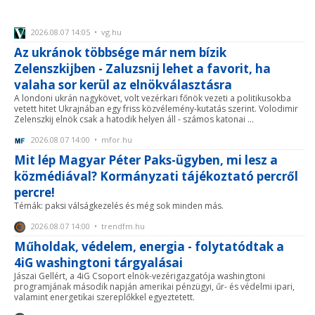
2026.08.07 14:05 • vg.hu
Az ukránok többsége már nem bízik
Zelenszkijben - Zaluzsnij lehet a favorit, ha
valaha sor kerül az elnökválasztásra
A londoni ukrán nagykövet, volt vezérkari főnök vezeti a politikusokba
vetett hitet Ukrajnában egy friss közvélemény-kutatás szerint. Volodimir
Zelenszkij elnök csak a hatodik helyen áll - számos katonai ...
2026.08.07 14:00 • mfor.hu
Mit lép Magyar Péter Paks-ügyben, mi lesz a
közmédiával? Kormányzati tájékoztató percről
percre!
Témák: paksi válságkezelés és még sok minden más.
2026.08.07 14:00 • trendfm.hu
Műholdak, védelem, energia - folytatódtak a
4iG washingtoni tárgyalásai
Jászai Gellért, a 4iG Csoport elnök-vezérigazgatója washingtoni
programjának második napján amerikai pénzügyi, űr- és védelmi ipari,
valamint energetikai szereplőkkel egyeztetett.