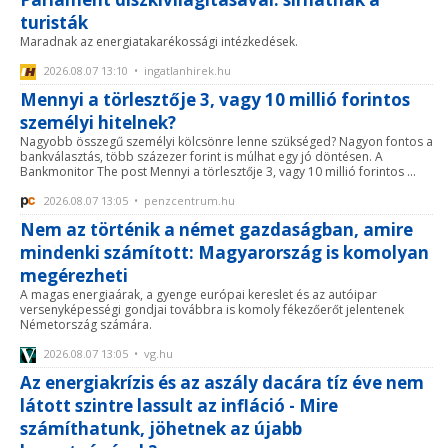
turisták
Maradnak az energiatakarékossági intézkedések.
2026.08.07 13:10 • ingatlanhirek.hu
Mennyi a törlesztője 3, vagy 10 millió forintos
személyi hitelnek?
Nagyobb összegű személyi kölcsönre lenne szükséged? Nagyon fontos a
bankválasztás, több százezer forint is múlhat egy jó döntésen. A
Bankmonitor The post Mennyi a törlesztője 3, vagy 10 millió forintos ...
2026.08.07 13:05 • penzcentrum.hu
Nem az történik a német gazdaságban, amire
mindenki számított: Magyarország is komolyan
megérezheti
A magas energiaárak, a gyenge európai kereslet és az autóipar
versenyképességi gondjai továbbra is komoly fékezőerőt jelentenek
Németország számára.
2026.08.07 13:05 • vg.hu
Az energiakrízis és az aszály dacára tíz éve nem
látott szintre lassult az infláció - Mire
számíthatunk, jöhetnek az újabb