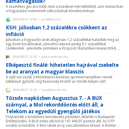
kamatvágások?
A vezetékes gáz ára több mint a tizedével mérséklődött, ami elsősorban
a fogyasztási volumenek változásának következménye.
2026.08.07 13:00 • profitline.hu
KSH: júliusban 1,2 százalékra csökkent az
infláció
Júliusban a fogyasztói árak átlagosan 1,2 százalékkal haladták meg az
egy évvel korábbiakat, júniushoz képest pedig 0,1 százalékkal
csökkentek - jelentette pénteken a Központi Statisztikai Hivatal (KSH). ...
2026.08.07 12:55 • penzcentrum.hu
Elképesztő finálé: hihetetlen hajrával zsebelte
be az aranyat a magyar klasszis
A nyílt vízi úszók 3 kilométeres kieséses sprintversenyében remek
taktikával győzött, míg Rasovszky Kristóf az ötödik helyen zárt.
2026.08.07 12:55 • tozsdeforum.hu
Tőzsde napközben Augusztus 7. - A BUX
szárnyal, a Mol rekorddöntés előtt áll, a
Telekom az egyedüli gyengülő játékos
Folytatódik a lendületes kereskedés pénteken délelőtt is Budapesti
Értéktőzsdén. A BUX index dél körül 147 449,97 ponton állt. Az OTP
tovább erősödött. A Mol ralizik és új csúcsdöntésre készül. A Richter ...