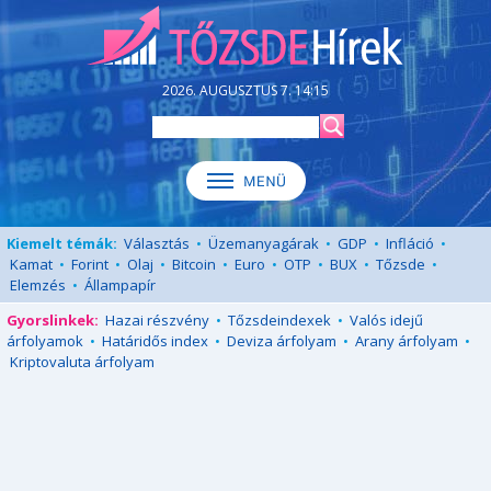
2026. AUGUSZTUS 7. 14:15
Kiemelt témák:
Választás
•
Üzemanyagárak
•
GDP
•
Infláció
•
Kamat
•
Forint
•
Olaj
•
Bitcoin
•
Euro
•
OTP
•
BUX
•
Tőzsde
•
Elemzés
•
Állampapír
Gyorslinkek:
Hazai részvény
•
Tőzsdeindexek
•
Valós idejű
árfolyamok
•
Határidős index
•
Deviza árfolyam
•
Arany árfolyam
•
Kriptovaluta árfolyam