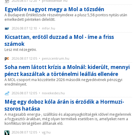
2026.08.07 12:20 • privatbankar.hu
Egyelőre nagyot megy a Mol a tőzsdén
A Budapesti Értéktőzsde részvényindexe a plusz 5,58 pontos nyitás után
emelkedett pénteken délelőtt.
2026.08.07 12:10 • mfor.hu
Kicsattan, erőtől duzzad a Mol - íme a friss
számok
Lesz mit nézegetni.
2026.08.07 12:05 • penzcentrum.hu
Soha nem látott krízis a Molnál: kiderült, mennyi
pénzt kaszáltak a történelmi leállás ellenére
A MOL-csoport ma közzétette 2026 második negyedévének pénzügyi
eredményeit.
2026.08.07 12:05 • novekedes.hu
Még egy doboz kóla árán is érződik a Hormuzi-
szoros hatása
A magasabb energia-, szállítási és alapanyagköltségek idővel megjelennek
a fogyasztói árakban, még olyan termékek esetében is, amelyeket nem a
konfliktus térségében állítanak elő.
2026.08.07 12:05 • vg.hu