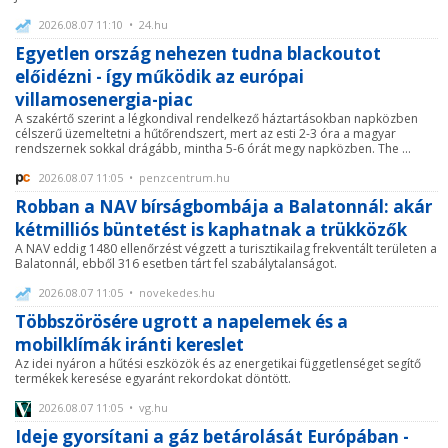
2026.08.07 11:10 • 24.hu
Egyetlen ország nehezen tudna blackoutot
előidézni - így működik az európai
villamosenergia-piac
A szakértő szerint a légkondival rendelkező háztartásokban napközben
célszerű üzemeltetni a hűtőrendszert, mert az esti 2-3 óra a magyar
rendszernek sokkal drágább, mintha 5-6 órát megy napközben. The ...
2026.08.07 11:05 • penzcentrum.hu
Robban a NAV bírságbombája a Balatonnál: akár
kétmilliós büntetést is kaphatnak a trükközők
A NAV eddig 1480 ellenőrzést végzett a turisztikailag frekventált területen a
Balatonnál, ebből 316 esetben tárt fel szabálytalanságot.
2026.08.07 11:05 • novekedes.hu
Többszörösére ugrott a napelemek és a
mobilklímák iránti kereslet
Az idei nyáron a hűtési eszközök és az energetikai függetlenséget segítő
termékek keresése egyaránt rekordokat döntött.
2026.08.07 11:05 • vg.hu
Ideje gyorsítani a gáz betárolását Európában -