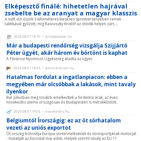
Elképesztő finálé: hihetetlen hajrával
zsebelte be az aranyat a magyar klasszis
A nyílt vízi úszók 3 kilométeres kieséses sprintversenyében remek
taktikával győzött, míg Rasovszky Kristóf az ötödik helyen zárt....
2026.08.07 14:10 • privatbankar.hu
Már a budapesti rendőrség vizsgálja Szijjártó
Péter ügyét, akár három év börtönt is kaphat
A Fővárosi Nyomozó Ügyészség átadta az ügyet.
2026.08.07 14:05 • penzcentrum.hu
Hatalmas fordulat a ingatlanpiacon: ebben a
megyében már olcsóbbak a lakások, mint tavaly
ilyenkor
Bár júliusban még tovább emelkedtek a hirdetési árak, az éves
növekedés üteme országosan és Budapesten is mérséklődött.
2026.08.07 14:05 • novekedes.hu
Belgiumtól Írországig: ez az öt sörhatalom
vezeti az uniós exportot
Öt ország biztosítja Európa sörtermelésének és sörexportjának motorját
- mutatják az Eurostat mai adati, melyek szerint tavaly az EU 11