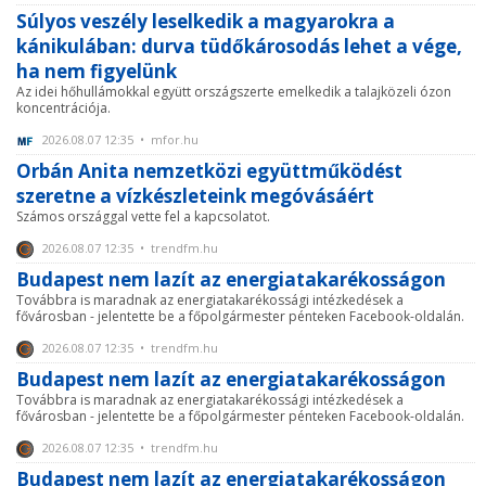
Súlyos veszély leselkedik a magyarokra a
kánikulában: durva tüdőkárosodás lehet a vége,
ha nem figyelünk
Az idei hőhullámokkal együtt országszerte emelkedik a talajközeli ózon
koncentrációja.
2026.08.07 12:35 • mfor.hu
Orbán Anita nemzetközi együttműködést
szeretne a vízkészleteink megóvásáért
Számos országgal vette fel a kapcsolatot.
2026.08.07 12:35 • trendfm.hu
Budapest nem lazít az energiatakarékosságon
Továbbra is maradnak az energiatakarékossági intézkedések a
fővárosban - jelentette be a főpolgármester pénteken Facebook-oldalán.
2026.08.07 12:35 • trendfm.hu
Budapest nem lazít az energiatakarékosságon
Továbbra is maradnak az energiatakarékossági intézkedések a
fővárosban - jelentette be a főpolgármester pénteken Facebook-oldalán.
2026.08.07 12:35 • trendfm.hu
Budapest nem lazít az energiatakarékosságon