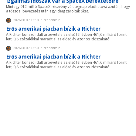
Izgalmas időszak vár a SpaceX befektetőire
Mintegy 912 millió SpaceX-részvény vált tegnap eladhatóvá azután, hogy
a tőzsdei bevezetés után egy ideig zárolták őket.
2026.08.07 13:50 • trendfm.hu
Erős amerikai piacban bízik a Richter
A Richter konszolidált árbevétele az első fél évben 461,6 milliárd forint
lett, 0,8 százalékkal maradt el az előző év azonos időszakától.
2026.08.07 13:50 • trendfm.hu
Erős amerikai piacban bízik a Richter
A Richter konszolidált árbevétele az első fél évben 461,6 milliárd forint
lett, 0,8 százalékkal maradt el az előző év azonos időszakától.