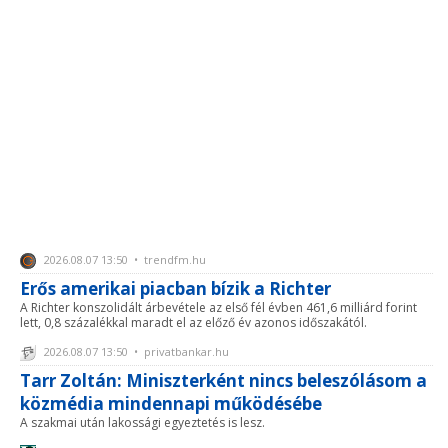
2026.08.07 13:50 • trendfm.hu
Erős amerikai piacban bízik a Richter
A Richter konszolidált árbevétele az első fél évben 461,6 milliárd forint
lett, 0,8 százalékkal maradt el az előző év azonos időszakától.
2026.08.07 13:50 • privatbankar.hu
Tarr Zoltán: Miniszterként nincs beleszólásom a
közmédia mindennapi működésébe
A szakmai után lakossági egyeztetés is lesz.