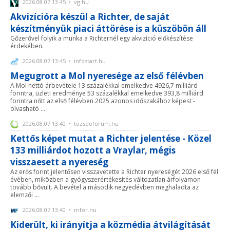
2026.08.07 13:45 • vg.hu
Akvizícióra készül a Richter, de saját
készítményük piaci áttörése is a küszöbön áll
Gőzerővel folyik a munka a Richternél egy akvizíció előkészítése
érdekében.
2026.08.07 13:45 • infostart.hu
Megugrott a Mol nyeresége az első félévben
A Mol nettó árbevétele 13 százalékkal emelkedve 4926,7 milliárd
forintra, üzleti eredménye 53 százalékkal emelkedve 393,8 milliárd
forintra nőtt az első félévben 2025 azonos időszakához képest -
olvasható ...
2026.08.07 13:40 • tozsdeforum.hu
Kettős képet mutat a Richter jelentése - Közel
133 milliárdot hozott a Vraylar, mégis
visszaesett a nyereség
Az erős forint jelentősen visszavetette a Richter nyereségét 2026 első fél
évében, miközben a gyógyszerértékesítés változatlan árfolyamon
tovább bővült. A bevétel a második negyedévben meghaladta az
elemzői ...
2026.08.07 13:40 • mfor.hu
Kiderült, ki irányítja a közmédia átvilágítását