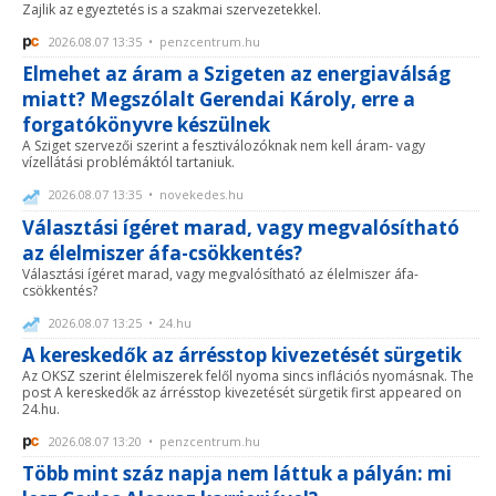
Zajlik az egyeztetés is a szakmai szervezetekkel.
2026.08.07 13:35 • penzcentrum.hu
Elmehet az áram a Szigeten az energiaválság
miatt? Megszólalt Gerendai Károly, erre a
forgatókönyvre készülnek
A Sziget szervezői szerint a fesztiválozóknak nem kell áram- vagy
vízellátási problémáktól tartaniuk.
2026.08.07 13:35 • novekedes.hu
Választási ígéret marad, vagy megvalósítható
az élelmiszer áfa-csökkentés?
Választási ígéret marad, vagy megvalósítható az élelmiszer áfa-
csökkentés?
2026.08.07 13:25 • 24.hu
A kereskedők az árrésstop kivezetését sürgetik
Az OKSZ szerint élelmiszerek felől nyoma sincs inflációs nyomásnak. The
post A kereskedők az árrésstop kivezetését sürgetik first appeared on
24.hu.
2026.08.07 13:20 • penzcentrum.hu
Több mint száz napja nem láttuk a pályán: mi