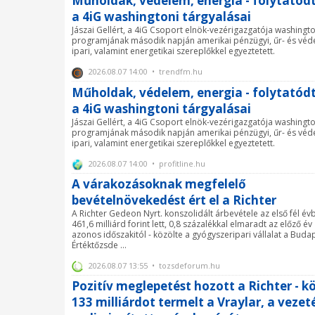
Műholdak, védelem, energia - folytatód
a 4iG washingtoni tárgyalásai
Jászai Gellért, a 4iG Csoport elnök-vezérigazgatója washingto
programjának második napján amerikai pénzügyi, űr- és véd
ipari, valamint energetikai szereplőkkel egyeztetett.
2026.08.07 14:00 • trendfm.hu
Műholdak, védelem, energia - folytatód
a 4iG washingtoni tárgyalásai
Jászai Gellért, a 4iG Csoport elnök-vezérigazgatója washingto
programjának második napján amerikai pénzügyi, űr- és véd
ipari, valamint energetikai szereplőkkel egyeztetett.
2026.08.07 14:00 • profitline.hu
A várakozásoknak megfelelő
bevételnövekedést ért el a Richter
A Richter Gedeon Nyrt. konszolidált árbevétele az első fél év
461,6 milliárd forint lett, 0,8 százalékkal elmaradt az előző év
azonos időszakitól - közölte a gyógyszeripari vállalat a Buda
Értéktőzsde ...
2026.08.07 13:55 • tozsdeforum.hu
Pozitív meglepetést hozott a Richter - k
133 milliárdot termelt a Vraylar, a vezet