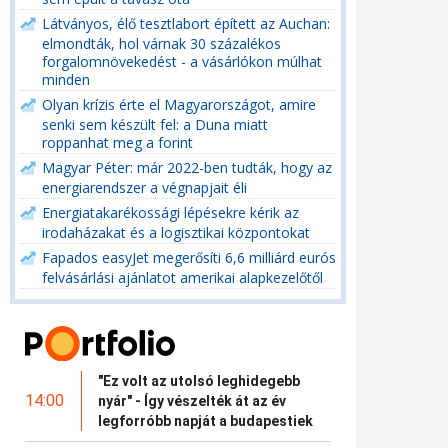
Látványos, élő tesztlabort épített az Auchan:
elmondták, hol várnak 30 százalékos
forgalomnövekedést - a vásárlókon múlhat
minden
Olyan krízis érte el Magyarországot, amire
senki sem készült fel: a Duna miatt
roppanhat meg a forint
Magyar Péter: már 2022-ben tudták, hogy az
energiarendszer a végnapjait éli
Energiatakarékossági lépésekre kérik az
irodaházakat és a logisztikai központokat
Fapados easyJet megerősíti 6,6 milliárd eurós
felvásárlási ajánlatot amerikai alapkezelőtől
"Ez volt az utolsó leghidegebb
14:00
nyár" - Így vészelték át az év
legforróbb napját a budapestiek