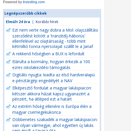
Powered by
Investing.com
Legnépszerűbb cikkek
Elmúlt 24 óra
|
Korábbi hírek
Ezt nem verte nagy dobra a Mol: olajszállítási
szerződést kötött a 'tranzitdíj-háborús'
ellenfelével az olajtársaság - több mint
kétmillió tonna nyersolajat szállít le a Janaf
A rekkenő hőségben a BUX is lefordult
Elárulta a kormány, hogyan érkezik a 100
ezres iskolakezdési támogatás
Digitális nyugta: kiadta az első hardveralapú
e-pénztárgép engedélyét a NAV
Elképesztő fordulat a magyar lakáspiacon:
kétszer akkora házat kapsz ugyanazért a
pénzért, ha átléped ezt a határt
Az extrém hőség ellenére is Európa élén a
magyar csemegekukorica
Döbbenetes szakadék a magyar lakáspiacon:
van olyan vármegye, ahol egyetlen új lakás
sem épült a tavasz óta