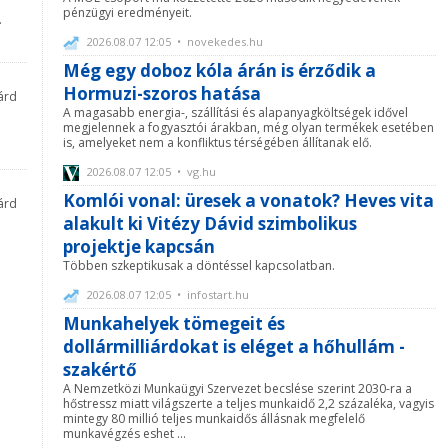
pénzügyi eredményeit.
.
2026.08.07 12:05 • novekedes.hu
Még egy doboz kóla árán is érződik a
Hormuzi-szoros hatása
iárd
A magasabb energia-, szállítási és alapanyagköltségek idővel
megjelennek a fogyasztói árakban, még olyan termékek esetében
is, amelyeket nem a konfliktus térségében állítanak elő.
2026.08.07 12:05 • vg.hu
Komlói vonal: üresek a vonatok? Heves vita
iárd
alakult ki Vitézy Dávid szimbolikus
projektje kapcsán
Többen szkeptikusak a döntéssel kapcsolatban.
2026.08.07 12:05 • infostart.hu
Munkahelyek tömegeit és
dollármilliárdokat is eléget a hőhullám -
szakértő
A Nemzetközi Munkaügyi Szervezet becslése szerint 2030-ra a
hőstressz miatt világszerte a teljes munkaidő 2,2 százaléka, vagyis
mintegy 80 millió teljes munkaidős állásnak megfelelő
munkavégzés eshet ...