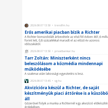
2026.08.07 13:50 • trendfm.hu
Erős amerikai piacban bízik a Richter
A Richter konszolidált árbevétele az első fél évben 461,6 mill
forint lett, 0,8 százalékkal maradt el az előző év azonos
időszakától.
2026.08.07 13:50 • privatbankar.hu
Tarr Zoltán: Miniszterként nincs
beleszólásom a közmédia mindennapi
működésébe
A szakmai után lakossági egyeztetés is lesz.
2026.08.07 13:45 • vg.hu
Akvizícióra készül a Richter, de saját
készítményük piaci áttörése is a küszöb
áll
Gőzerővel folyik a munka a Richternél egy akvizíció előkészíté
érdekében.