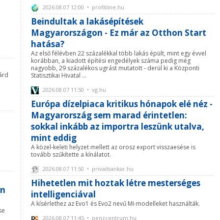
2026.08.07 12:00 • profitline.hu
Beindultak a lakásépítések
Magyarországon - Ez már az Otthon Start
hatása?
Az első félévben 22 százalékkal több lakás épült, mint egy évvel
korábban, a kiadott építési engedélyek száma pedig még
nagyobb, 29 százalékos ugrást mutatott - derül ki a Központi
iárd
Statisztikai Hivatal ...
2026.08.07 11:50 • vg.hu
Európa dízelpiaca kritikus hónapok elé néz -
Magyarország sem marad érintetlen:
sokkal inkább az importra leszünk utalva,
mint eddig
A közel-keleti helyzet mellett az orosz export visszaesése is
tovább szűkítette a kínálatot.
2026.08.07 11:50 • privatbankar.hu
Hihetetlen mit hoztak létre mesterséges
ön
intelligenciával
A kísérlethez az Evo1 és Evo2 nevű MI-modelleket használták.
se
2026.08.07 11:45 • penzcentrum.hu