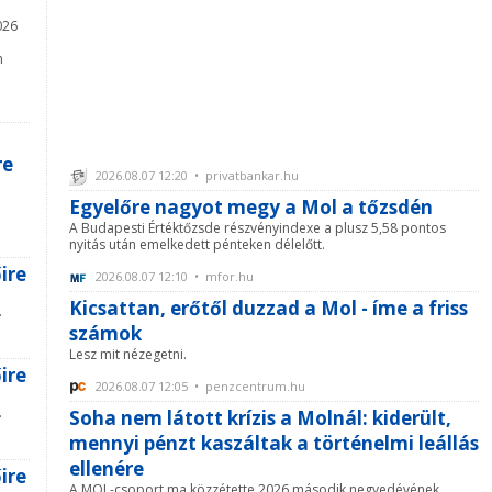
026
n
re
2026.08.07 12:20 • privatbankar.hu
Egyelőre nagyot megy a Mol a tőzsdén
A Budapesti Értéktőzsde részvényindexe a plusz 5,58 pontos
nyitás után emelkedett pénteken délelőtt.
ire
2026.08.07 12:10 • mfor.hu
Kicsattan, erőtől duzzad a Mol - íme a friss
.
számok
Lesz mit nézegetni.
ire
2026.08.07 12:05 • penzcentrum.hu
.
Soha nem látott krízis a Molnál: kiderült,
mennyi pénzt kaszáltak a történelmi leállás
ellenére
ire
A MOL-csoport ma közzétette 2026 második negyedévének