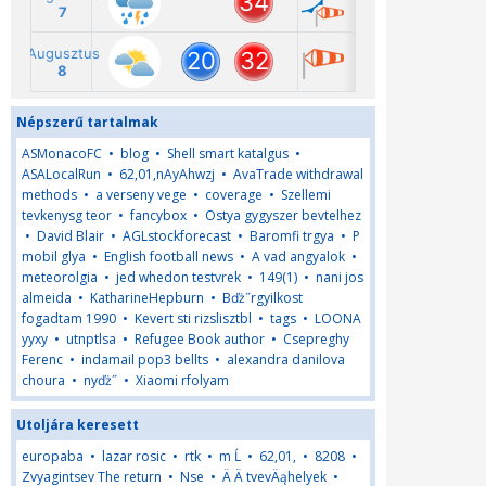
Népszerű tartalmak
ASMonacoFC
•
blog
•
Shell smart katalgus
•
ASALocalRun
•
62,01,nAyAhwzj
•
AvaTrade withdrawal
methods
•
a verseny vege
•
coverage
•
Szellemi
tevkenysg teor
•
fancybox
•
Ostya gygyszer bevtelhez
•
David Blair
•
AGLstockforecast
•
Baromfi trgya
•
P
mobil glya
•
English football news
•
A vad angyalok
•
meteorolgia
•
jed whedon testvrek
•
149(1)
•
nani jos
almeida
•
KatharineHepburn
•
Bďż˝rgyilkost
fogadtam 1990
•
Kevert sti rizslisztbl
•
tags
•
LOONA
yyxy
•
utnptlsa
•
Refugee Book author
•
Csepreghy
Ferenc
•
indamail pop3 bellts
•
alexandra danilova
choura
•
nyďż˝
•
Xiaomi rfolyam
Utoljára keresett
europaba
•
lazar rosic
•
rtk
•
m Ĺ
•
62,01,
•
8208
•
Zvyagintsev The return
•
Nse
•
Ä Ä tvevÄąhelyek
•