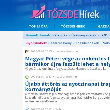
TOP 24 ÓRA
TŐZSDEI HÍREK
GAZDAS
Kiemelt témák:
Választás
•
Üzemanyagárak
•
GDP
•
Gyorslinkek:
Hazai részvény
•
Tőzsdeindexek
•
Való
2026.08.07 12:45 • penzcentrum.hu
Magyar Péter: vége az önkéntes 
bármikor újra feszült lehet a hel
Véget ért az önkéntes fogyasztáscsökkentés időszaka: a kormány
2026.08.07 12:30 • tozsdeforum.hu
Újabb áttörés az ayotzinapai tra
kormányzóját
A mexikói szövetségi biztonsági hatóságok letartóztatták Ánge
közvetlenül összefügg az ayotzinapai Raúl Isidro Burgos Vidék
az őket képviselő emberi ......
2026.08.07 12:40 • 24.hu