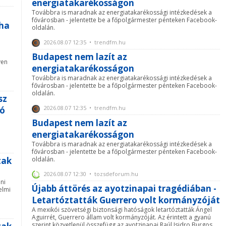
energiatakarékosságon
Továbbra is maradnak az energiatakarékossági intézkedések a
fővárosban - jelentette be a főpolgármester pénteken Facebook-
 ha
oldalán.
2026.08.07 12:35 • trendfm.hu
Budapest nem lazít az
yen
energiatakarékosságon
Továbbra is maradnak az energiatakarékossági intézkedések a
fővárosban - jelentette be a főpolgármester pénteken Facebook-
oldalán.
sz
2026.08.07 12:35 • trendfm.hu
tó
Budapest nem lazít az
energiatakarékosságon
Továbbra is maradnak az energiatakarékossági intézkedések a
fővárosban - jelentette be a főpolgármester pénteken Facebook-
oldalán.
tak
2026.08.07 12:30 • tozsdeforum.hu
ni
Újabb áttörés az ayotzinapai tragédiában -
elmi
Letartóztatták Guerrero volt kormányzóját
A mexikói szövetségi biztonsági hatóságok letartóztatták Ángel
Aguirrét, Guerrero állam volt kormányzóját. Az érintett a gyanú
szerint közvetlenül összefügg az ayotzinapai Raúl Isidro Burgos