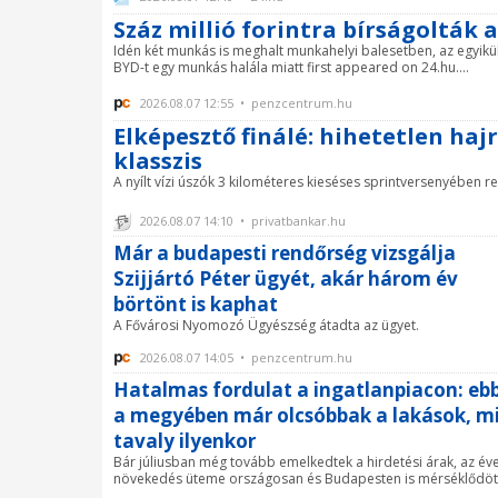
Száz millió forintra bírságolták
Idén két munkás is meghalt munkahelyi balesetben, az egyikük
BYD-t egy munkás halála miatt first appeared on 24.hu....
2026.08.07 12:55 • penzcentrum.hu
Elképesztő finálé: hihetetlen haj
klasszis
A nyílt vízi úszók 3 kilométeres kieséses sprintversenyében re
2026.08.07 14:10 • privatbankar.hu
Már a budapesti rendőrség vizsgálja
Szijjártó Péter ügyét, akár három év
börtönt is kaphat
A Fővárosi Nyomozó Ügyészség átadta az ügyet.
2026.08.07 14:05 • penzcentrum.hu
Hatalmas fordulat a ingatlanpiacon: eb
a megyében már olcsóbbak a lakások, m
tavaly ilyenkor
Bár júliusban még tovább emelkedtek a hirdetési árak, az év
növekedés üteme országosan és Budapesten is mérséklődöt