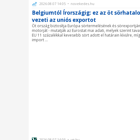
2026.08.07 14:05 • novekedes.hu
Belgiumtól Írországig: ez az öt sörhata
vezeti az uniós exportot
Öt ország biztosítja Európa sörtermelésének és sörexportjá
motorját - mutatják az Eurostat mai adati, melyek szerint tava
EU 11 százalékkal kevesebb sört adott el határain kívülre, mí
import ...
2026.08.07 14:05 • vg.hu