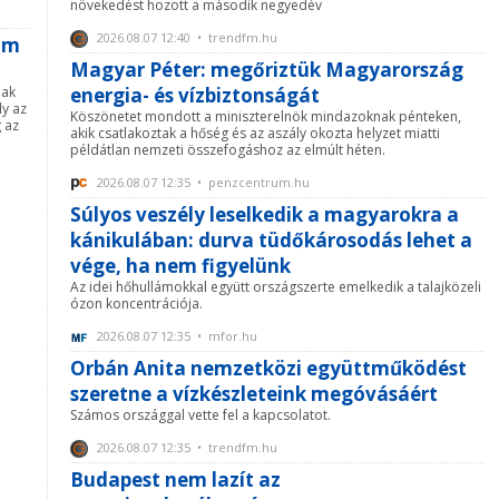
növekedést hozott a második negyedév
2026.08.07 12:40 • trendfm.hu
lom
Magyar Péter: megőriztük Magyarország
nak
energia- és vízbiztonságát
ly az
Köszönetet mondott a miniszterelnök mindazoknak pénteken,
g az
akik csatlakoztak a hőség és az aszály okozta helyzet miatti
példátlan nemzeti összefogáshoz az elmúlt héten.
2026.08.07 12:35 • penzcentrum.hu
Súlyos veszély leselkedik a magyarokra a
kánikulában: durva tüdőkárosodás lehet a
vége, ha nem figyelünk
Az idei hőhullámokkal együtt országszerte emelkedik a talajközeli
ózon koncentrációja.
2026.08.07 12:35 • mfor.hu
Orbán Anita nemzetközi együttműködést
szeretne a vízkészleteink megóvásáért
Számos országgal vette fel a kapcsolatot.
2026.08.07 12:35 • trendfm.hu
Budapest nem lazít az