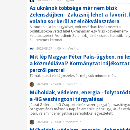
Az ukránok többsége már nem bízik
Zelenszkijben - Zaluzsnij lehet a favorit,
valaha sor kerül az elnökválasztásra
A londoni ukrán nagykövet, volt vezérkari főnök vezeti a
politikusokba vetett hitet Ukrajnában egy friss közvélemény-
kutatás szerint. Volodimir Zelenszkij elnök csak a hatodik hel
áll - számos katonai ...
2026.08.07 14:00 • mfor.hu
Mit lép Magyar Péter Paks-ügyben, mi le
a közmédiával? Kormányzati tájékozta
percről percre!
Témák: paksi válságkezelés és még sok minden más.
2026.08.07 14:00 • trendfm.hu
Műholdak, védelem, energia - folytatód
a 4iG washingtoni tárgyalásai
Jászai Gellért, a 4iG Csoport elnök-vezérigazgatója washingto
programjának második napján amerikai pénzügyi, űr- és véd
ipari, valamint energetikai szereplőkkel egyeztetett.
2026.08.07 14:00 • trendfm.hu