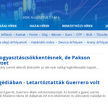
2026. AUGUSZTUS 7. 14:14
ÁGI HÍREK
HAZAI HÍREK
NEMZETKÖZI HÍREK
J
Infláció
•
Kamat
•
Forint
•
Olaj
•
Bitcoin
•
Euro
•
OTP
•
BUX
•
Tőzsde
s idejű árfolyamok
•
Határidős index
•
Deviza árfolyam
•
Arany árfolya
fogyasztáscsökkentésnek, de Pakson
yzet
 szerint sikerült átvészelni az idei nyár eddigi legkritikusabb napjait....
gédiában - Letartóztatták Guerrero volt
l Aguirrét, Guerrero állam volt kormányzóját. Az érintett a gyanú szerint
i Általános Iskola 43 diákjának 2014-es eltűnésével. Az áldozatok családjai és