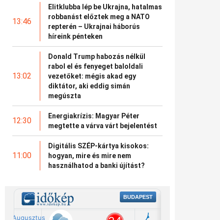
Elitklubba lép be Ukrajna, hatalmas
robbanást előztek meg a NATO
13:46
repterén – Ukrajnai háborús
híreink pénteken
Donald Trump habozás nélkül
rabol el és fenyeget baloldali
13:02
vezetőket: mégis akad egy
diktátor, aki eddig simán
megúszta
Energiakrízis: Magyar Péter
12:30
megtette a várva várt bejelentést
Digitális SZÉP-kártya kisokos:
11:00
hogyan, mire és mire nem
használhatod a banki újítást?