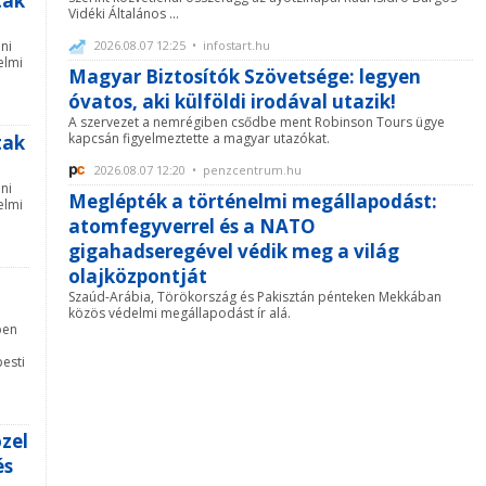
tak
Vidéki Általános ...
2026.08.07 12:25 • infostart.hu
ni
elmi
Magyar Biztosítók Szövetsége: legyen
óvatos, aki külföldi irodával utazik!
A szervezet a nemrégiben csődbe ment Robinson Tours ügye
kapcsán figyelmeztette a magyar utazókat.
tak
2026.08.07 12:20 • penzcentrum.hu
ni
Meglépték a történelmi megállapodást:
elmi
atomfegyverrel és a NATO
gigahadseregével védik meg a világ
olajközpontját
Szaúd-Arábia, Törökország és Pakisztán pénteken Mekkában
közös védelmi megállapodást ír alá.
ben
pesti
özel
és