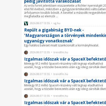
pedig javította várakozását
Az erős forint jelentősen visszavetette a Richter nyereségét 2
első fél évében, miközben a gyógyszerértékesítés változatlan
árfolyamon tovább bővült. A bevétel a második negyedévbe
meghaladta az elemzői ...
2026.08.07 13:55 • vg.hu
Repült a gigabírság BYD-nek -
'Magyarországon a törvények mindenki
ugyanúgy vonatkoznak'
Egy halálos baleset miatt szankcionált a kormányhivatal.
2026.08.07 13:55 • trendfm.hu
Izgalmas időszak vár a SpaceX befektető
Mintegy 912 millió SpaceX-részvény vált tegnap eladhatóvá
azután, hogy a tőzsdei bevezetés után egy ideig zárolták őket
2026.08.07 13:55 • trendfm.hu
Izgalmas időszak vár a SpaceX befektető
Mintegy 912 millió SpaceX-részvény vált tegnap eladhatóvá
azután, hogy a tőzsdei bevezetés után egy ideig zárolták őket
2026.08.07 13:55 • trendfm.hu
Izgalmas időszak vár a SpaceX befektető