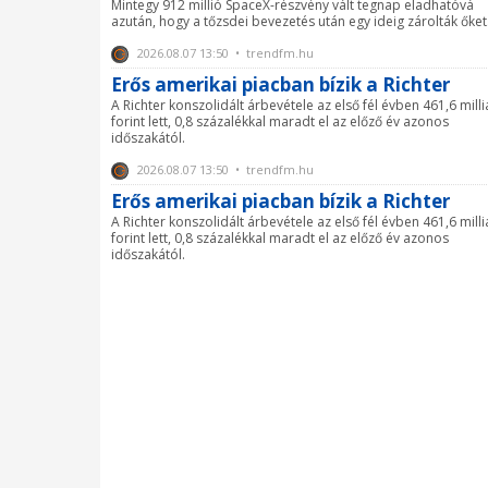
Mintegy 912 millió SpaceX-részvény vált tegnap eladhatóvá
azután, hogy a tőzsdei bevezetés után egy ideig zárolták őket
2026.08.07 13:50 • trendfm.hu
Erős amerikai piacban bízik a Richter
A Richter konszolidált árbevétele az első fél évben 461,6 mill
forint lett, 0,8 százalékkal maradt el az előző év azonos
időszakától.
2026.08.07 13:50 • trendfm.hu
Erős amerikai piacban bízik a Richter
A Richter konszolidált árbevétele az első fél évben 461,6 mill
forint lett, 0,8 százalékkal maradt el az előző év azonos
időszakától.