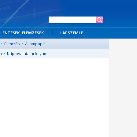
ELENTÉSEK, ELEMZÉSEK
LAPSZEMLE
•
Elemzés
•
Állampapír
m
•
Kriptovaluta árfolyam