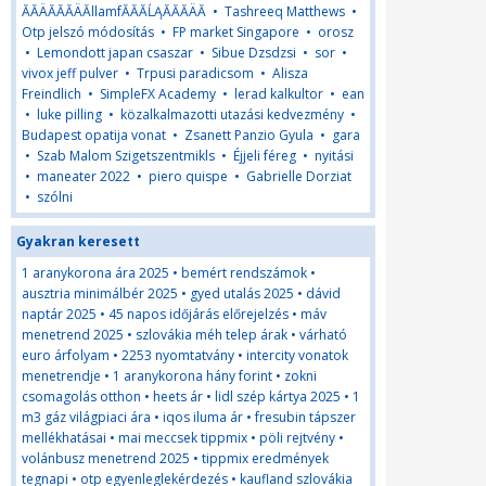
ĂĂÄĂĂĂÄĂllamfĂĂĂĹĄĂĂĂÄĂ
•
Tashreeq Matthews
•
Otp jelszó módosítás
•
FP market Singapore
•
orosz
•
Lemondott japan csaszar
•
Sibue Dzsdzsi
•
sor
•
vivox jeff pulver
•
Trpusi paradicsom
•
Alisza
Freindlich
•
SimpleFX Academy
•
lerad kalkultor
•
ean
•
luke pilling
•
közalkalmazotti utazási kedvezmény
•
Budapest opatija vonat
•
Zsanett Panzio Gyula
•
gara
•
Szab Malom Szigetszentmikls
•
Éjjeli féreg
•
nyitási
•
maneater 2022
•
piero quispe
•
Gabrielle Dorziat
•
szólni
Gyakran keresett
1 aranykorona ára 2025
•
bemért rendszámok
•
ausztria minimálbér 2025
•
gyed utalás 2025
•
dávid
naptár 2025
•
45 napos időjárás előrejelzés
•
máv
menetrend 2025
•
szlovákia méh telep árak
•
várható
euro árfolyam
•
2253 nyomtatvány
•
intercity vonatok
menetrendje
•
1 aranykorona hány forint
•
zokni
csomagolás otthon
•
heets ár
•
lidl szép kártya 2025
•
1
m3 gáz világpiaci ára
•
iqos iluma ár
•
fresubin tápszer
mellékhatásai
•
mai meccsek tippmix
•
pöli rejtvény
•
volánbusz menetrend 2025
•
tippmix eredmények
tegnapi
•
otp egyenleglekérdezés
•
kaufland szlovákia