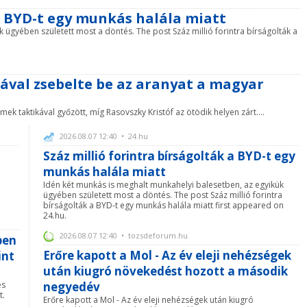
 a BYD-t egy munkás halála miatt
 ügyében született most a döntés. The post Száz millió forintra bírságolták a
rával zsebelte be az aranyat a magyar
mek taktikával győzött, míg Rasovszky Kristóf az ötödik helyen zárt....
2026.08.07 12:40 • 24.hu
Száz millió forintra bírságolták a BYD-t egy
munkás halála miatt
Idén két munkás is meghalt munkahelyi balesetben, az egyikük
ügyében született most a döntés. The post Száz millió forintra
bírságolták a BYD-t egy munkás halála miatt first appeared on
24.hu.
2026.08.07 12:40 • tozsdeforum.hu
ben
Erőre kapott a Mol - Az év eleji nehézségek
int
után kiugró növekedést hozott a második
es
negyedév
t.
Erőre kapott a Mol - Az év eleji nehézségek után kiugró