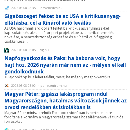
2026.08.08 08:35 • novekedes.hu
Gigaösszeget fektet be az USA a kritikusanyag-
ellátásba, cél a Kínáról való leválás
Az USA hárommilliárd dollárt fektet be kritikus ásványkincsekkel
kapcsolatos és akkumulátoripari projektekbe az amerikai termelés
növelése, a nemzetbiztonság erősítése és a Kínától való függőség
csökkentése ...
2026.08.08 08:05 • vg.hu
Napfogyatkozás és Paks: ha babona volt, hogy
bajt hoz, 2026 nyarán már nem az - mélyen el kell
gondolkodnunk
Tulajdonképp ki is lehet találni, miért, ha mégoly meghökkentő is.
2026.08.08 08:00 • penzcentrum.hu
Magyar Péter: gigászi lakásprogram indul
Magyarországon, hatalmas változások jönnek az
orvosi rendelőkben és iskolákban is
Magyar Péter miniszterelnök Facebook-videóban ismertette, mire
fordítaná a kormány a Magyarország számára hozzáférhetővé vált uniós
forrásokat.
2026.08.08 08:00 • profitline.hu