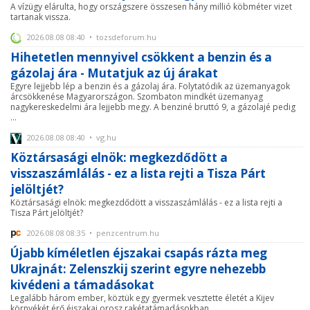
A vízügy elárulta, hogy országszere összesen hány millió köbméter vizet
tartanak vissza.
2026.08.08 08:40 • tozsdeforum.hu
Hihetetlen mennyivel csökkent a benzin és a
gázolaj ára - Mutatjuk az új árakat
Egyre lejjebb lép a benzin és a gázolaj ára. Folytatódik az üzemanyagok
árcsökkenése Magyarországon. Szombaton mindkét üzemanyag
nagykereskedelmi ára lejjebb megy. A benziné bruttó 9, a gázolajé pedig
...
2026.08.08 08:40 • vg.hu
Köztársasági elnök: megkezdődött a
visszaszámlálás - ez a lista rejti a Tisza Párt
jelöltjét?
Köztársasági elnök: megkezdődött a visszaszámlálás - ez a lista rejti a
Tisza Párt jelöltjét?
2026.08.08 08:35 • penzcentrum.hu
Újabb kíméletlen éjszakai csapás rázta meg
Ukrajnát: Zelenszkij szerint egyre nehezebb
kivédeni a támadásokat
Legalább három ember, köztük egy gyermek vesztette életét a Kijev
környékét érő éjszakai orosz rakétatámadásokban.