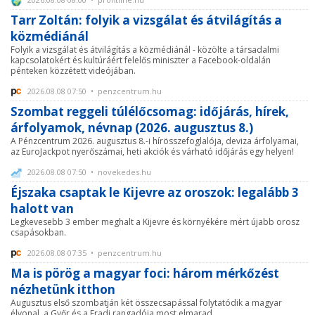
Tarr Zoltán: folyik a vizsgálat és átvilágítás a
közmédiánál
Folyik a vizsgálat és átvilágítás a közmédiánál - közölte a társadalmi
kapcsolatokért és kultúráért felelős miniszter a Facebook-oldalán
pénteken közzétett videójában.
2026.08.08 07:50 • penzcentrum.hu
Szombat reggeli túlélőcsomag: időjárás, hírek,
árfolyamok, névnap (2026. augusztus 8.)
A Pénzcentrum 2026. augusztus 8.-i hírösszefoglalója, deviza árfolyamai,
az EuroJackpot nyerőszámai, heti akciók és várható időjárás egy helyen!
2026.08.08 07:50 • novekedes.hu
Éjszaka csaptak le Kijevre az oroszok: legalább 3
halott van
Legkevesebb 3 ember meghalt a Kijevre és környékére mért újabb orosz
csapásokban.
2026.08.08 07:35 • penzcentrum.hu
Ma is pörög a magyar foci: három mérkőzést
nézhetünk itthon
Augusztus első szombatján két összecsapással folytatódik a magyar
élvonal, a Győr és a Fradi rangadója most elmarad.