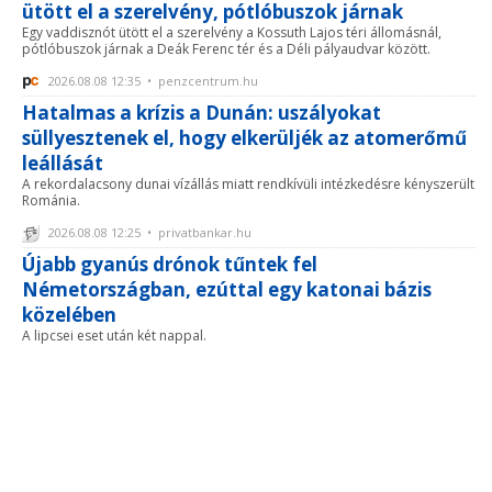
ütött el a szerelvény, pótlóbuszok járnak
Egy vaddisznót ütött el a szerelvény a Kossuth Lajos téri állomásnál,
pótlóbuszok járnak a Deák Ferenc tér és a Déli pályaudvar között.
2026.08.08 12:35 • penzcentrum.hu
Hatalmas a krízis a Dunán: uszályokat
süllyesztenek el, hogy elkerüljék az atomerőmű
leállását
A rekordalacsony dunai vízállás miatt rendkívüli intézkedésre kényszerült
Románia.
2026.08.08 12:25 • privatbankar.hu
Újabb gyanús drónok tűntek fel
Németországban, ezúttal egy katonai bázis
közelében
A lipcsei eset után két nappal.