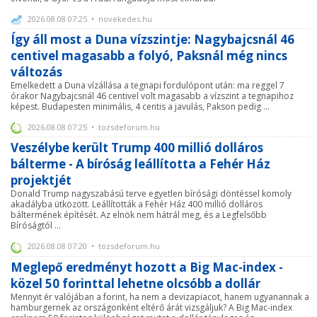
2026.08.08 07:25 • novekedes.hu
Így áll most a Duna vízszintje: Nagybajcsnál 46
centivel magasabb a folyó, Paksnál még nincs
változás
Emelkedett a Duna vízállása a tegnapi fordulópont után: ma reggel 7
órakor Nagybajcsnál 46 centivel volt magasabb a vízszint a tegnapihoz
képest. Budapesten minimális, 4 centis a javulás, Pakson pedig ...
2026.08.08 07:25 • tozsdeforum.hu
Veszélybe került Trump 400 millió dolláros
bálterme - A bíróság leállította a Fehér Ház
projektjét
Donald Trump nagyszabású terve egyetlen bírósági döntéssel komoly
akadályba ütközött. Leállították a Fehér Ház 400 millió dolláros
báltermének építését. Az elnök nem hátrál meg, és a Legfelsőbb
Bíróságtól ...
2026.08.08 07:20 • tozsdeforum.hu
Meglepő eredményt hozott a Big Mac-index -
közel 50 forinttal lehetne olcsóbb a dollár
Mennyit ér valójában a forint, ha nem a devizapiacot, hanem ugyanannak a
hamburgernek az országonként eltérő árát vizsgáljuk? A Big Mac-index