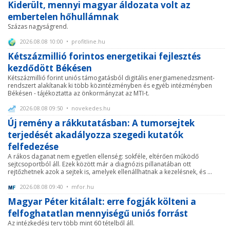
Kiderült, mennyi magyar áldozata volt az
embertelen hőhullámnak
Százas nagyságrend.
2026.08.08 10:00 • profitline.hu
Kétszázmillió forintos energetikai fejlesztés
kezdődött Békésen
Kétszázmillió forint uniós támogatásból digitális energiamenedzsment-
rendszert alakítanak ki több közintézményben és egyéb intézményben
Békésen - tájékoztatta az önkormányzat az MTI-t.
2026.08.08 09:50 • novekedes.hu
Új remény a rákkutatásban: A tumorsejtek
terjedését akadályozza szegedi kutatók
felfedezése
A rákos daganat nem egyetlen ellenség: sokféle, eltérően működő
sejtcsoportból áll. Ezek között már a diagnózis pillanatában ott
rejtőzhetnek azok a sejtek is, amelyek ellenállhatnak a kezelésnek, és ...
2026.08.08 09:40 • mfor.hu
Magyar Péter kitálalt: erre fogják költeni a
felfoghatatlan mennyiségű uniós forrást
Az intézkedési terv több mint 60 tételből áll.