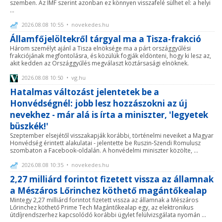
szemben. Az IMF szerint azonban ez könnyen visszafelé sülhet el: a helyi
...
2026.08.08 10:55 • novekedes.hu
Államfőjelöltekről tárgyal ma a Tisza-frakció
Három személyt ajánl a Tisza elnöksége ma a párt országgyűlési
frakciójának megfontolásra, és közülük fogják eldönteni, hogy ki lesz az,
akit kedden az Országgyűlés megválaszt köztársasági elnöknek.
2026.08.08 10:50 • vg.hu
Hatalmas változást jelentetek be a
Honvédségnél: jobb lesz hozzászokni az új
nevekhez - már alá is írta a miniszter, 'legyetek
büszkék!'
Szeptember elsejétől visszakapják korábbi, történelmi neveiket a Magyar
Honvédség érintett alakulatai - jelentette be Ruszin-Szendi Romulusz
szombaton a Facebook-oldalán. A honvédelmi miniszter közölte, ...
2026.08.08 10:35 • novekedes.hu
2,27 milliárd forintot fizetett vissza az államnak
a Mészáros Lőrinchez köthető magántőkealap
Mintegy 2,27 milliárd forintot fizetett vissza az államnak a Mészáros
Lőrinchez köthető Prime Tech Magántőkealap egy, az elektronikus
útdíjrendszerhez kapcsolódó korábbi ügylet felülvizsgálata nyomán ...