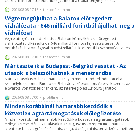
csaknem 50 forintos különbséget mutat a dollár tényleges és ...
2026.08.08 07:15 • tozsdeforum.hu
Végre megújulhat a Balaton elöregedett
vízhálózata - 646 milliárd forintból újulhat meg a
vízhálózat
Végre átfogóan rendezhetik a Balaton környékének elöregedett
vízhálózatát. Elkészültek a 646 milliárd forintos fejlesztés tervei. A
beruházás biztonságosabb ivóvízellátást, korszerűbb szennyvízkezelést ...
2026.08.08 07:10 • tozsdeforum.hu
Már tesztelik a Budapest-Belgrád vasutat - Az
utasok is beleszólhatnak a menetrendbe
Már az utasok is beleszólhatnak, milyen menetrenddel induljon el a
személyforgalom a Budapest-Belgrád vasútvonalon. A tervek szerint az
elővárosi vonatok félóránként, az InterRégió és EuroCity járatok ...
2026.08.08 07:00 • profitline.hu
Minden korábbinál hamarabb kezdődik a
közvetlen agrártámogatások előlegfizetése
Minden korábbinál hamarabb kezdődik a közvetlen agrártámogatások
előlegfizetése idén, az utalások már augusztus közepén indulhatnak -
jelentette be az agrár- és élelmiszer-gazdasági miniszter videóüzenetben
...