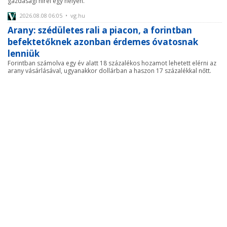
gazdasági hírei egy helyen.
2026.08.08 06:05 • vg.hu
Arany: szédületes rali a piacon, a forintban
befektetőknek azonban érdemes óvatosnak
lenniük
Forintban számolva egy év alatt 18 százalékos hozamot lehetett elérni az
arany vásárlásával, ugyanakkor dollárban a haszon 17 százalékkal nőtt.