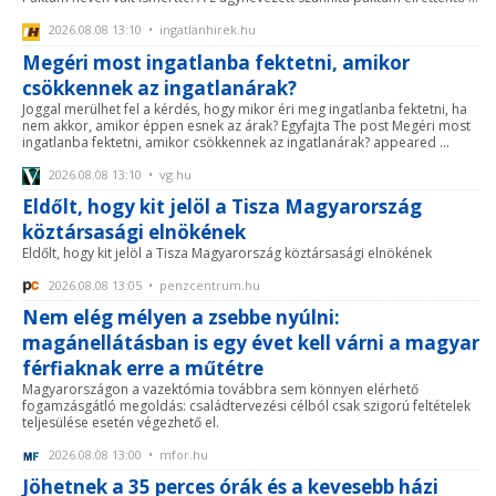
2026.08.08 13:10 • ingatlanhirek.hu
Megéri most ingatlanba fektetni, amikor
csökkennek az ingatlanárak?
Joggal merülhet fel a kérdés, hogy mikor éri meg ingatlanba fektetni, ha
nem akkor, amikor éppen esnek az árak? Egyfajta The post Megéri most
ingatlanba fektetni, amikor csökkennek az ingatlanárak? appeared ...
2026.08.08 13:10 • vg.hu
Eldőlt, hogy kit jelöl a Tisza Magyarország
köztársasági elnökének
Eldőlt, hogy kit jelöl a Tisza Magyarország köztársasági elnökének
2026.08.08 13:05 • penzcentrum.hu
Nem elég mélyen a zsebbe nyúlni:
magánellátásban is egy évet kell várni a magyar
férfiaknak erre a műtétre
Magyarországon a vazektómia továbbra sem könnyen elérhető
fogamzásgátló megoldás: családtervezési célból csak szigorú feltételek
teljesülése esetén végezhető el.
2026.08.08 13:00 • mfor.hu
Jöhetnek a 35 perces órák és a kevesebb házi