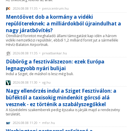
2026.08.08 11:35 • penzcentrum.hu
Mentőövet dob a kormány a vidéki
repülőtereknek: a milliárdokból újraindulhat a
nagy járatbővítés?
Ötmilliárd forintot meghaladó állami támogatást kap idén a három
vidéki nemzetközi repülőtér, ebből 1,2 milliárd forint jut a sármelléki
Hévíz-Balaton Airportnak.
2026.08.08 11:35 • privatbankar.hu
Dübörög a fesztiválszezon: ezek Európa
legnagyobb nyári bulijai
Indul a Sziget, de máshol is lesz még buli.
2026.08.08 11:30 • vg.hu
Nagy ellenőrzés indul a Sziget Fesztiválon: a
büféktől a taxisokig mindenkit górcső alá
vesznek - ez történik a szabályszegőkkel
A tűzvédelmi szakemberek pedig éjszaka is járják majd a rendezvény
területét.
2026.08.08 11:20 • mfor.hu