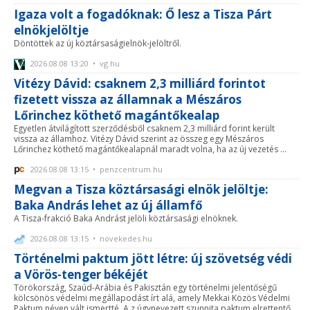
Igaza volt a fogadóknak: Ő lesz a Tisza Párt
elnökjelöltje
Döntöttek az új köztársaságielnök-jelöltről.
2026.08.08 13:20 • vg.hu
Vitézy Dávid: csaknem 2,3 milliárd forintot
fizetett vissza az államnak a Mészáros
Lőrinchez köthető magántőkealap
Egyetlen átvilágított szerződésből csaknem 2,3 milliárd forint került
vissza az államhoz. Vitézy Dávid szerint az összeg egy Mészáros
Lőrinchez köthető magántőkealapnál maradt volna, ha az új vezetés ...
2026.08.08 13:15 • penzcentrum.hu
Megvan a Tisza köztársasági elnök jelöltje:
Baka András lehet az új államfő
A Tisza-frakció Baka Andrást jelöli köztársasági elnöknek.
2026.08.08 13:15 • novekedes.hu
Történelmi paktum jött létre: új szövetség védi
a Vörös-tenger békéjét
Törökország, Szaúd-Arábia és Pakisztán egy történelmi jelentőségű
kölcsönös védelmi megállapodást írt alá, amely Mekkai Közös Védelmi
Paktum néven vált ismertté. A z úgynevezett szunnita paktum elrettentő ...