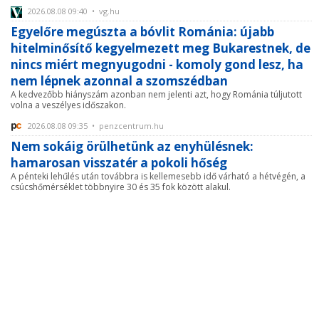
2026.08.08 09:40 • vg.hu
Egyelőre megúszta a bóvlit Románia: újabb
hitelminősítő kegyelmezett meg Bukarestnek, de
nincs miért megnyugodni - komoly gond lesz, ha
nem lépnek azonnal a szomszédban
A kedvezőbb hiányszám azonban nem jelenti azt, hogy Románia túljutott
volna a veszélyes időszakon.
2026.08.08 09:35 • penzcentrum.hu
Nem sokáig örülhetünk az enyhülésnek:
hamarosan visszatér a pokoli hőség
A pénteki lehűlés után továbbra is kellemesebb idő várható a hétvégén, a
csúcshőmérséklet többnyire 30 és 35 fok között alakul.