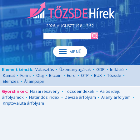
2026. AUGUSZTUS 8. 13:52
Kiemelt témák:
Választás
•
Üzemanyagárak
•
GDP
•
Infláció
•
Kamat
•
Forint
•
Olaj
•
Bitcoin
•
Euro
•
OTP
•
BUX
•
Tőzsde
•
Elemzés
•
Állampapír
Gyorslinkek:
Hazai részvény
•
Tőzsdeindexek
•
Valós idejű
árfolyamok
•
Határidős index
•
Deviza árfolyam
•
Arany árfolyam
•
Kriptovaluta árfolyam