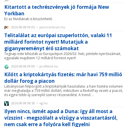
Kitartott a techrészvények jó formája New
Yorkban
Ez az Nvidiának is köszönhető.
2026.08.08 09:05 • penzcentrum.hu
Telitalálat az európai szuperlottón, valaki 11
milliárd forintot nyert! Mutatjuk a
giganyereményt érő számokat
Tegnap este kihúzták az Eurojackpot 2026/32. heti, pénteki nyerőszámait,
egyvalaki majdnem 12 milliárd forintot nyert!
2026.08.08 09:00 • profitline.hu
Kilőtt a kriptokártyás fizetés: már havi 759 millió
dollár forog a piacon
Látványosan felpörgött a kriptokártyák használata: a havi fizetési volumen
már meghaladja a 759 millió dollárt, miközben a RedotPay vezeti a piacot,
és egyre több új szereplő szerez részesedést. A trend ...
2026.08.08 08:50 • vg.hu
Ilyen nincs, ismét apad a Duna: így áll most a
vízszint - megszólalt a vízügy a visszatartásról,
nem csak erre a folyóra kell figyelni