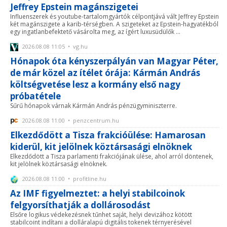
Jeffrey Epstein magánszigetei
Influenszerek és youtube-tartalomgyártók célpontjává vált Jeffrey Epstein
két magánszigete a karib-térségben. A szigeteket az Epstein-hagyatékból
egy ingatlanbefektető vásárolta meg, az ígért luxusüdülők ...
2026.08.08 11:05 • vg.hu
Hónapok óta kényszerpályán van Magyar Péter,
de már közel az ítélet órája: Kármán András
költségvetése lesz a kormány első nagy
próbatétele
Sűrű hónapok várnak Kármán András pénzügyminiszterre.
2026.08.08 11:00 • penzcentrum.hu
Elkezdődött a Tisza frakcióülése: Hamarosan
kiderül, kit jelölnek köztársasági elnöknek
Elkezdődött a Tisza parlamenti frakciójának ülése, ahol arról döntenek,
kit jelölnek köztársasági elnöknek.
2026.08.08 11:00 • profitline.hu
Az IMF figyelmeztet: a helyi stabilcoinok
felgyorsíthatják a dollárosodást
Elsőre logikus védekezésnek tűnhet saját, helyi devizához kötött
stabilcoint indítani a dolláralapú digitális tokenek térnyerésével