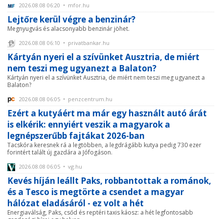
2026.08.08 06:20 • mfor.hu
Lejtőre kerül végre a benzinár?
Megnyugvás és alacsonyabb benzinár jöhet.
2026.08.08 06:10 • privatbankar.hu
Kártyán nyeri el a szívünket Ausztria, de miért
nem teszi meg ugyanezt a Balaton?
Kártyán nyeri el a szívünket Ausztria, de miért nem teszi meg ugyanezt a
Balaton?
2026.08.08 06:05 • penzcentrum.hu
Ezért a kutyáért ma már egy használt autó árát
is elkérik: ennyiért veszik a magyarok a
legnépszerűbb fajtákat 2026-ban
Tacskóra keresnek rá a legtöbben, a legdrágább kutya pedig 730 ezer
forintért talált új gazdára a Jófogáson.
2026.08.08 06:05 • vg.hu
Kevés híján leállt Paks, robbantottak a románok,
és a Tesco is megtörte a csendet a magyar
hálózat eladásáról - ez volt a hét
Energiaválság, Paks, csőd és reptéri taxis káosz: a hét legfontosabb