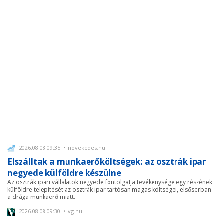
2026.08.08 09:35 • novekedes.hu
Elszálltak a munkaerőköltségek: az osztrák ipar
negyede külföldre készülne
Az osztrák ipari vállalatok negyede fontolgatja tevékenysége egy részének
külföldre telepítését az osztrák ipar tartósan magas költségei, elsősorban
a drága munkaerő miatt.
2026.08.08 09:30 • vg.hu