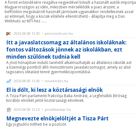
A forint erősödésére reagálva negyedével bővült a használt autók importja
Magyarországon az idén, miközben mérséklődik a piaci árszint; a
belföldön megvásárolt használt járművek ugyanakkor rendelkeznek azzal
az előnnyel, hogy a kocsik előélete ellenőrizhető - állapítja meg a Das
WeltAuto az MTI-hez ......
2026.08.08 13:30 • penzcentrum.hu
Itt a javaslatcsomag az általános iskoláknak:
fontos változások jönnek az iskolákban, ezt
minden szülőnek tudnia kell
A jövő hónapban induló tanévtől alkalmazhatják az általános iskolák azt
a tizennégy pontból álló minisztériumi javaslatcsomagot, amely az alsó
tagozatos oktatást tenné gyermekközpontúbbá.
2026.08.08 13:30 • novekedes.hu
El is dőlt, ki lesz a köztársasági elnök
A Tisza Párt parlamenti frakciója Baka Andrást, a Legfelsőbb Bíróság
korábbi elnökét jelöli köztársasági elnöknek.
2026.08.08 13:25 • privatbankar.hu
Megnevezte elnökjelöltjét a Tisza Párt
Egy jogtudós töltheti be a pozíciót.