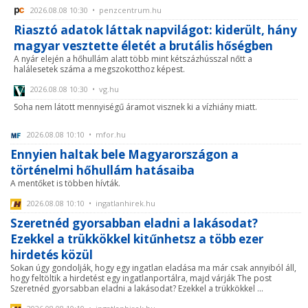
2026.08.08 10:30 • penzcentrum.hu
Riasztó adatok láttak napvilágot: kiderült, hány
magyar vesztette életét a brutális hőségben
A nyár elején a hőhullám alatt több mint kétszázhússzal nőtt a
halálesetek száma a megszokotthoz képest.
2026.08.08 10:30 • vg.hu
Soha nem látott mennyiségű áramot visznek ki a vízhiány miatt.
2026.08.08 10:10 • mfor.hu
Ennyien haltak bele Magyarországon a
történelmi hőhullám hatásaiba
A mentőket is többen hívták.
2026.08.08 10:10 • ingatlanhirek.hu
Szeretnéd gyorsabban eladni a lakásodat?
Ezekkel a trükkökkel kitűnhetsz a több ezer
hirdetés közül
Sokan úgy gondolják, hogy egy ingatlan eladása ma már csak annyiból áll,
hogy feltöltik a hirdetést egy ingatlanportálra, majd várják The post
Szeretnéd gyorsabban eladni a lakásodat? Ezekkel a trükkökkel ...