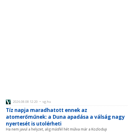
2026.08.08 12:20 • vg.hu
Tíz napja maradhatott ennek az
atomerőműnek: a Duna apadása a válság nagy
nyertesét is utolérheti
Ha nem javul a helyzet, alig másfél hét múlva már a Kozloduji