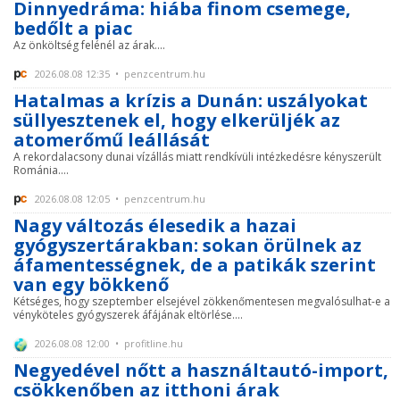
Dinnyedráma: hiába finom csemege,
bedőlt a piac
Az önköltség felénél az árak....
2026.08.08 12:35 • penzcentrum.hu
Hatalmas a krízis a Dunán: uszályokat
süllyesztenek el, hogy elkerüljék az
atomerőmű leállását
A rekordalacsony dunai vízállás miatt rendkívüli intézkedésre kényszerült
Románia....
2026.08.08 12:05 • penzcentrum.hu
Nagy változás élesedik a hazai
gyógyszertárakban: sokan örülnek az
áfamentességnek, de a patikák szerint
van egy bökkenő
Kétséges, hogy szeptember elsejével zökkenőmentesen megvalósulhat-e a
vényköteles gyógyszerek áfájának eltörlése....
2026.08.08 12:00 • profitline.hu
Negyedével nőtt a használtautó-import,
csökkenőben az itthoni árak