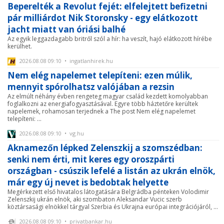
Beperelték a Revolut fejét: elfelejtett befizetni
pár milliárdot Nik Storonsky - egy elátkozott
jacht miatt van óriási balhé
Az egyik leggazdagabb britről szól a hír: ha veszít, hajó elátkozott hírébe
kerülhet.
2026.08.08 09:10 • ingatlanhirek.hu
Nem elég napelemet telepíteni: ezen múlik,
mennyit spórolhatsz valójában a rezsin
Az elmúlt néhány évben rengeteg magyar család kezdett komolyabban
foglalkozni az energiafogyasztásával. Egyre több háztetőre kerültek
napelemek, rohamosan terjednek a The post Nem elég napelemet
telepíteni: ...
2026.08.08 09:10 • vg.hu
Aknamezőn lépked Zelenszkij a szomszédban:
senki nem érti, mit keres egy oroszpárti
országban - csúszik lefelé a listán az ukrán elnök,
már egy új nevet is bedobtak helyette
Megérkezett első hivatalos látogatására Belgrádba pénteken Volodimir
Zelenszkij ukrán elnök, aki szombaton Aleksandar Vucic szerb
köztársasági elnökkel tárgyal Szerbia és Ukrajna európai integrációjáról, ...
2026.08.08 09:10 • privatbankar.hu