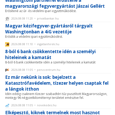
Washingtoni partnerrel erősítené a
magyarországi fegyvergyártást Jászai Gellért
Erősítené az űr- és védelmi ipari együttműködést.
2026.08.08 11:20 • privatbankar.hu
Magyar kézifegyver-gyártásról tárgyalt
Washingtonban a 4iG vezetője
Erősítik a védelmi ipari együttműködést.
2026.08.08 11:10 • ingatlanhirek.hu
8-ból 6 bank csökkentette idén a személyi
hiteleinek a kamatát
8-ból 6 bank csökkentette idén a személyi hiteleinek a kamatát
2026.08.08 11:05 • penzcentrum.hu
Ez már nekünk is sok: bejelzett a
Katasztrófavédelem, tízezer helyen csaptak fel
a lángok itthon
Idén eddig csaknem tízezer szabadtéri tűz pusztított Magyarországon,
mintegy 96 négyzetkilométernyi területet emésztve fel.
2026.08.08 11:05 • novekedes.hu
Elképesztő, kiknek termelnek most hasznot