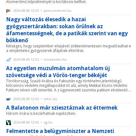
Atomerőmű teljesítményét is korlátozni kellhet.
2026.08.08 12:05 • penzcentrum.hu
Nagy változás élesedik a hazai
gyógyszertárakban: sokan örülnek az
áfamentességnek, de a patikák szerint van egy
bökkenő
Kétséges, hogy szeptember elsejével zökkenőmentesen megvalósulhat-e
a vényköteles gyógyszerek áfájának eltörlése.
2026.08.08 12:05 • novekedes.hu
Az egyetlen muzulmán atomhatalom új
szövetsége védi a Vörös-tenger békéjét
Törökország, Szaúd-Arábia és Pakisztán egy történelmi jelentőségű
kölcsönös védelmi megállapodást írt alá, amely Mekkai Közös Védelmi
Paktum néven vált ismertté. A z úgynevezett szunnita paktum elrettentő ...
2026.08.08 12:05 • mfor.hu
A Balatonon már sziesztáznak az éttermek
Három órára is bezárhatnak napközben.
2026.08.08 12:05 • vg.hu
Felmentette a belügyminiszter a Nemzeti