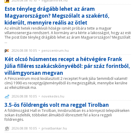
2026.08.08 10:10 • ingatlanhirek.hu
Este tényleg drágább lehet az áram
Magyarországon? Megszólalt a szakértő,
kiderült, mennyire reális az ötlet
Az elmúlt hetek rendkívüli hősége ismét próbára tette a magyar
villamosenergia-rendszert. A kormány arra kérte a lakosságot, hogy az esti
The post Este tényleg drágább lehet az áram Magyarországon? Megszólalt
...
2026.08.08 10:05 • penzcentrum.hu
Két olcsó húsmentes recept a hétvégére Frank
Júlia filléres szakácskönyvéből: pár száz forintból,
villámgyorsan megvan
A Pénzcentrum most kiválasztott 2 receptet Frank Júlia Semmiből valamit!
című 1990-es receptgyűjteményéből és megvizsgáltuk, mennyibe kerülne
az elkészítésük ma.
2026.08.08 10:05 • novekedes.hu
3.5-ös földrengés volt ma reggel Tirolban
A földmozgást Hall in Tirolban, Innsbruckban és a környező településeken
sokan észlelték, többeket álmukból ébresztett fel a kora reggeli
földrengés.
2026.08.08 10:05 • privatbankar.hu