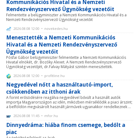
Kommunikációs Hivatal és a Nemzeti
Rendezvényszervező Ügynökség vezetőit
Felmentette a belügyminiszter a Nemzeti Kommunikációs Hivatal és a
Nemzeti Rendezvényszervező Ügynökség vezetőit
2026.08.08 12:00 • novekedes.hu
Menesztették a Nemzeti Kommunikációs
Hivatal és a Nemzeti Rendezvényszervező
Ügynökség vezetőit
Pósfai Gábor belügyminiszter felmentette a Nemzeti Kommunikációs
Hivatal elnökét, dr. Bozóky Alexet. A Nemzeti Rendezvényszervező
Ügynökség vezetőjét, dr.Falvay Mátyást szintén menesztették.
2026.08.08 12:00 • profitline.hu
Negyedével nőtt a használtautó-import,
csökkenőben az itthoni árak
A forint erősödésére reagálva negyedével bővült a használt autók
importja Magyarországon az idén, miközben mérséklődik a piaci árszint;
a belföldön megvásárolt használt járművek ugyanakkor rendelkeznek ...
2026.08.08 11:45 • mfor.hu
Dinnyedráma: hiába finom csemege, bedőlt a
piac
Az önköltség felénél az árak.