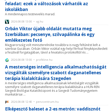
feladat: ezek a változások várhatók az
iskolákban
A mindennapos testnevelés marad.
2026.08.08 13:00 • vg.hu
Orbán Viktor újabb oldalát mutatta meg
Szerbiában: pecsenye, szilvapálinka és egy
emlékezetes fotó
Magyarország volt miniszterelnöke továbbra is nagy feltűnést kelt a
szerbiai Gucában. Orbán Viktor ezúttal egy helyi férfival fényképezkedett
a fesztivál forgatagában, távol a hivatalos protokolltól és ...
2026.08.08 13:00 • profitline.hu
A mesterséges intelligencia alkalmazhatóságát
vizsgálták személyre szabott daganatellenes
terápia kialakítására Szegeden
A mesterséges intelligencia alkalmazásának lehetőségét vizsgálták
személyre szabott daganatellenes terápia kialakítására a HUN-REN
Szegedi Biológiai Kutatóközpont és a Szegedi Tudományegyetem
munkatársai ...
2026.08.08 12:40 • penzcentrum.hu
Elképesztő baleset a 2-es metrón: vaddisznót