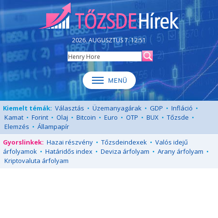
2026. AUGUSZTUS 7. 12:51
Kiemelt témák:
Választás
•
Üzemanyagárak
•
GDP
•
Infláció
•
Kamat
•
Forint
•
Olaj
•
Bitcoin
•
Euro
•
OTP
•
BUX
•
Tőzsde
•
Elemzés
•
Állampapír
Gyorslinkek:
Hazai részvény
•
Tőzsdeindexek
•
Valós idejű
árfolyamok
•
Határidős index
•
Deviza árfolyam
•
Arany árfolyam
•
Kriptovaluta árfolyam