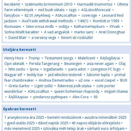
kecskemt
•
szakmunks brminimum 2010
•
Harmadik triumvirtus
•
Ultima
Farm vélemények
•
neil bush oktats
•
tags
•
AGLstockforecast
•
fancybox
•
62,01,nAyAhwzj
•
ASALocalRun
•
coverage
•
Leonard Red
Jackson
•
AvaTrade withdrawal methods
•
149(1)
•
Romlott vr 1993
•
thomasen
•
Isten vrosa imdb
•
inditja
•
KatharineHepburn
•
XYvab
•
Sofina Kitallt karakter
•
A vad angyalok
•
marko saric
•
Ariel Donoghue
•
David Blair
•
a verseny vege
•
Kevert sti rizslisztbl
Utoljára keresett
Henry Hore
•
Trump
•
Testament songs
•
Maleficent
•
ĂĄtlagĂĄrai
•
Opn sitetalk
•
Persita Tangerang
•
Beuningen
•
asia never again
•
Olaj
•
Nflx zacks
•
lprna
•
ingatlanado
•
paris adot
•
Livingston FC logo
•
Magyar etf
•
teddy bar
•
jed whedon testvrek
•
lubomir tupta
•
primal
fear chainbreaker
•
Andrea Demetriades
•
u2 one
•
excel csepel
•
BUX
•
Greta Garbo
•
Ligeti szőlő
•
llskeressi jrulk utalsa
•
cole porter
wunderbar
•
ASALocalRun
•
queen bohemian rhapsody
•
miguel chaiwa
•
ĂĄllĂĄspiac
•
pindarosz pythiques
•
Alex Cora
•
93
Gyakran keresett
1 aranykorona ára 2025
•
bemért rendszámok
•
ausztria minimálbér 2025
•
gyed utalás 2025
•
dávid naptár 2025
•
45 napos időjárás előrejelzés
•
máv menetrend 2025
•
szlovákia méh telep árak
•
várható euro árfolyam
•