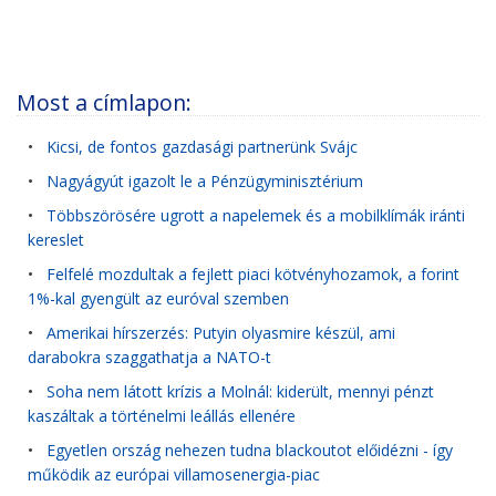
Most a címlapon:
•
Kicsi, de fontos gazdasági partnerünk Svájc
•
Nagyágyút igazolt le a Pénzügyminisztérium
•
Többszörösére ugrott a napelemek és a mobilklímák iránti
kereslet
•
Felfelé mozdultak a fejlett piaci kötvényhozamok, a forint
1%-kal gyengült az euróval szemben
•
Amerikai hírszerzés: Putyin olyasmire készül, ami
darabokra szaggathatja a NATO-t
•
Soha nem látott krízis a Molnál: kiderült, mennyi pénzt
kaszáltak a történelmi leállás ellenére
•
Egyetlen ország nehezen tudna blackoutot előidézni - így
működik az európai villamosenergia-piac