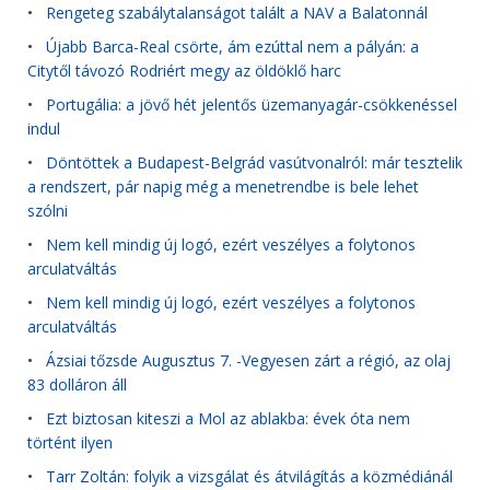
•
Rengeteg szabálytalanságot talált a NAV a Balatonnál
•
Újabb Barca-Real csörte, ám ezúttal nem a pályán: a
Citytől távozó Rodriért megy az öldöklő harc
•
Portugália: a jövő hét jelentős üzemanyagár-csökkenéssel
indul
•
Döntöttek a Budapest-Belgrád vasútvonalról: már tesztelik
a rendszert, pár napig még a menetrendbe is bele lehet
szólni
•
Nem kell mindig új logó, ezért veszélyes a folytonos
arculatváltás
•
Nem kell mindig új logó, ezért veszélyes a folytonos
arculatváltás
•
Ázsiai tőzsde Augusztus 7. -Vegyesen zárt a régió, az olaj
83 dolláron áll
•
Ezt biztosan kiteszi a Mol az ablakba: évek óta nem
történt ilyen
•
Tarr Zoltán: folyik a vizsgálat és átvilágítás a közmédiánál