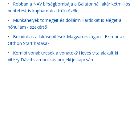
•
Robban a NAV bírságbombája a Balatonnál: akár kétmilliós
büntetést is kaphatnak a trükközők
•
Munkahelyek tömegeit és dollármilliárdokat is eléget a
hőhullám - szakértő
•
Beindultak a lakásépítések Magyarországon - Ez már az
Otthon Start hatása?
•
Komlói vonal: üresek a vonatok? Heves vita alakult ki
Vitézy Dávid szimbolikus projektje kapcsán