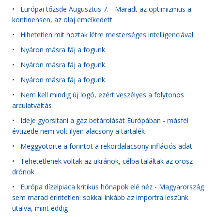
•
Európai tőzsde Augusztus 7. - Maradt az optimizmus a
kontinensen, az olaj emelkedett
•
Hihetetlen mit hoztak létre mesterséges intelligenciával
•
Nyáron másra fáj a fogunk
•
Nyáron másra fáj a fogunk
•
Nyáron másra fáj a fogunk
•
Nem kell mindig új logó, ezért veszélyes a folytonos
arculatváltás
•
Ideje gyorsítani a gáz betárolását Európában - másfél
évtizede nem volt ilyen alacsony a tartalék
•
Meggyötörte a forintot a rekordalacsony inflációs adat
•
Tehetetlenek voltak az ukránok, célba találtak az orosz
drónok
•
Európa dízelpiaca kritikus hónapok elé néz - Magyarország
sem marad érintetlen: sokkal inkább az importra leszünk
utalva, mint eddig