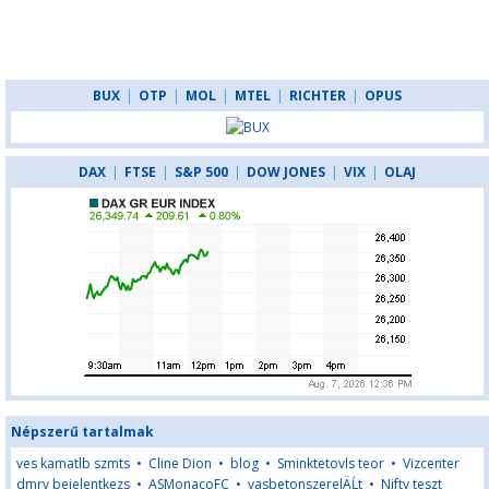
BUX
|
OTP
|
MOL
|
MTEL
|
RICHTER
|
OPUS
DAX
|
FTSE
|
S&P 500
|
DOW JONES
|
VIX
|
OLAJ
Népszerű tartalmak
ves kamatlb szmts
•
Cline Dion
•
blog
•
Sminktetovls teor
•
Vizcenter
dmrv bejelentkezs
•
ASMonacoFC
•
vasbetonszerelÄĹt
•
Nifty teszt