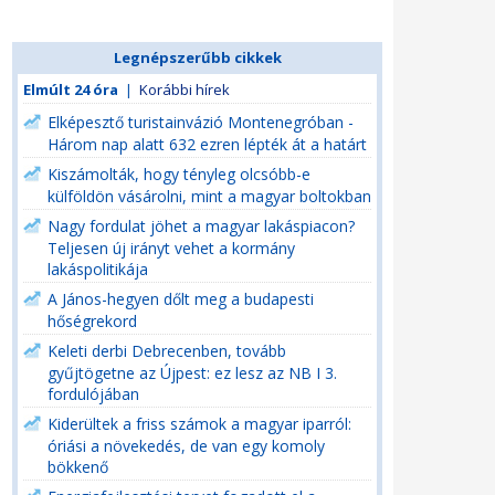
Legnépszerűbb cikkek
Elmúlt 24 óra
|
Korábbi hírek
Elképesztő turistainvázió Montenegróban -
Három nap alatt 632 ezren lépték át a határt
Kiszámolták, hogy tényleg olcsóbb-e
külföldön vásárolni, mint a magyar boltokban
Nagy fordulat jöhet a magyar lakáspiacon?
Teljesen új irányt vehet a kormány
lakáspolitikája
A János-hegyen dőlt meg a budapesti
hőségrekord
Keleti derbi Debrecenben, tovább
gyűjtögetne az Újpest: ez lesz az NB I 3.
fordulójában
Kiderültek a friss számok a magyar iparról:
óriási a növekedés, de van egy komoly
bökkenő