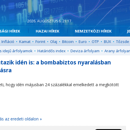
2026. AUGUSZTUS 6. 21:17
ÁGI HÍREK
HAZAI HÍREK
NEMZETKÖZI HÍREK
J
Infláció
•
Kamat
•
Forint
•
Olaj
•
Bitcoin
•
Euro
•
OTP
•
BUX
•
Tőzsde
s idejű árfolyamok
•
Határidős index
•
Deviza árfolyam
•
Arany árfolya
tazik idén is: a bombabiztos nyaralásban
tásra
teti, hogy idén májusban 24 százalékkal emelkedett a megkötött
ás az eredeti oldalon »