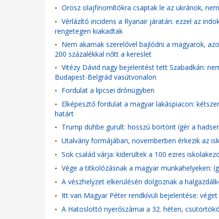
Orosz olajfinomítókra csaptak le az ukránok, nem
•
Vérlázító incidens a Ryanair járatán: ezzel az indo
•
rengetegen kiakadtak
Nem akarnak szerelővel bajlódni a magyarok, azon
•
200 százalékkal nőtt a kereslet
Vitézy Dávid nagy bejelentést tett Szabadkán: ne
•
Budapest-Belgrád vasútvonalon
Fordulat a lipcsei drónügyben
•
Elképesztő fordulat a magyar lakáspiacon: kétsze
•
határt
Trump dühbe gurult: hosszú börtönt ígér a hadsere
•
Utalvány formájában, novemberben érkezik az is
•
Sok család várja: kiderültek a 100 ezres iskolakez
•
Vége a titkolózásnak a magyar munkahelyeken: íg
•
A vészhelyzet elkerülésén dolgoznak a halgazdál
•
Itt van Magyar Péter rendkívüli bejelentése: véget 
•
A Hatoslottó nyerőszámai a 32. héten, csütörtök
•