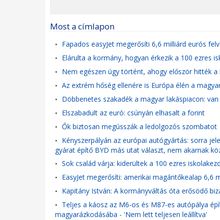
Most a címlapon
Fapados easyJet megerősíti 6,6 milliárd eurós felv
•
Elárulta a kormány, hogyan érkezik a 100 ezres i
•
Nem egészen úgy történt, ahogy először hitték a l
•
Az extrém hőség ellenére is Európa élén a magy
•
Döbbenetes szakadék a magyar lakáspiacon: van o
•
Elszabadult az euró: csúnyán elhasalt a forint
•
Ők biztosan megússzák a ledolgozós szombatot
•
Kényszerpályán az európai autógyártás: sorra jel
•
gyárat építő BYD más utat választ, nem akarnak k
Sok család várja: kiderültek a 100 ezres iskolakez
•
EasyJet megerősíti: amerikai magántőkealap 6,6 mi
•
Kapitány István: A kormányváltás óta erősödő b
•
Teljes a káosz az M6-os és M87-es autópálya épít
•
magyarázkodásába - 'Nem lett teljesen leállítva'