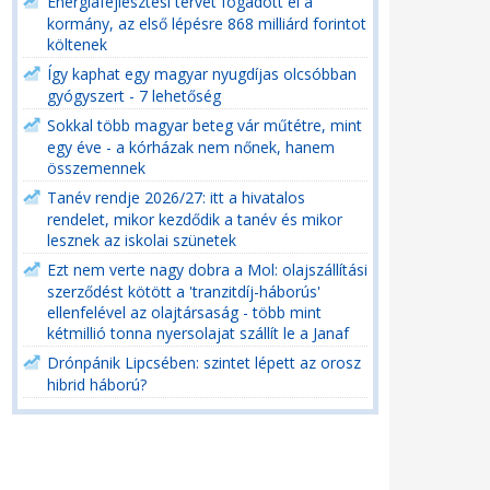
Energiafejlesztési tervet fogadott el a
kormány, az első lépésre 868 milliárd forintot
költenek
Így kaphat egy magyar nyugdíjas olcsóbban
gyógyszert - 7 lehetőség
Sokkal több magyar beteg vár műtétre, mint
egy éve - a kórházak nem nőnek, hanem
összemennek
Tanév rendje 2026/27: itt a hivatalos
rendelet, mikor kezdődik a tanév és mikor
lesznek az iskolai szünetek
Ezt nem verte nagy dobra a Mol: olajszállítási
szerződést kötött a 'tranzitdíj-háborús'
ellenfelével az olajtársaság - több mint
kétmillió tonna nyersolajat szállít le a Janaf
Drónpánik Lipcsében: szintet lépett az orosz
hibrid háború?