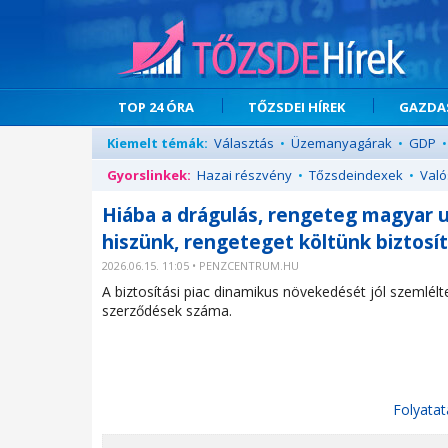
TOP 24 ÓRA
TŐZSDEI HÍREK
GAZDAS
Kiemelt témák:
Választás
•
Üzemanyagárak
•
GDP
•
Gyorslinkek:
Hazai részvény
•
Tőzsdeindexek
•
Való
Hiába a drágulás, rengeteg magyar u
hiszünk, rengeteget költünk biztosí
2026.06.15. 11:05 • PENZCENTRUM.HU
A biztosítási piac dinamikus növekedését jól szemlél
szerződések száma.
Folyatat