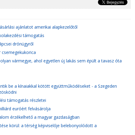
ásárlási ajánlatot amerikai alapkezelőtől
skolakezdési támogatás
ipcsei drónügyről
ar csemegekukorica
lyan vármegye, ahol egyetlen új lakás sem épült a tavasz óta
entik be a kínaiakkal kötött együttműködéseket - a Szegeden
özösködni
dési támogatás részletei
lliárd euróért felvásárolja
izalom érzékelhető a magyar gazdaságban
ése körül: a térség képviselője belebonyolódott a