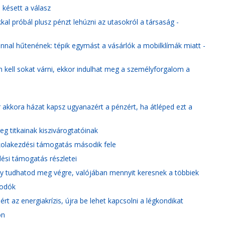
 késett a válasz
kkal próbál plusz pénzt lehúzni az utasokról a társaság -
nal hűtenének: tépik egymást a vásárlók a mobilklímák miatt -
m kell sokat várni, ekkor indulhat meg a személyforgalom a
r akkora házat kapsz ugyanazért a pénzért, ha átléped ezt a
g titkainak kiszivárogtatóinak
kolakezdési támogatás második fele
dési támogatás részletei
y tudhatod meg végre, valójában mennyit keresnek a többiek
kodók
ért az energiakrízis, újra be lehet kapcsolni a légkondikat
ön