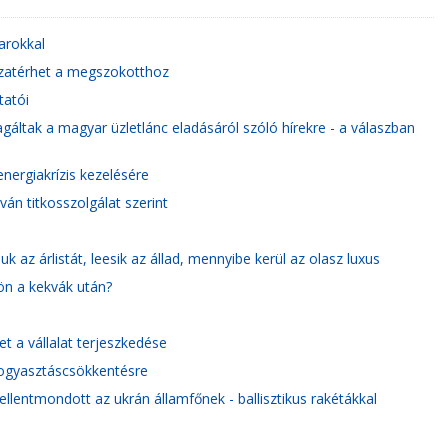
arokkal
szatérhet a megszokotthoz
tatói
áltak a magyar üzletlánc eladásáról szóló hírekre - a válaszban
nergiakrízis kezelésére
ván titkosszolgálat szerint
uk az árlistát, leesik az állad, mennyibe kerül az olasz luxus
ön a kekvák után?
et a vállalat terjeszkedése
fogyasztáscsökkentésre
 ellentmondott az ukrán államfőnek - ballisztikus rakétákkal