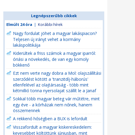
Legnépszerűbb cikkek
Elmúlt 24 óra
|
Korábbi hírek
Nagy fordulat jöhet a magyar lakáspiacon?
Teljesen új irányt vehet a kormány
lakáspolitikája
Kiderültek a friss számok a magyar iparról:
óriási a növekedés, de van egy komoly
bökkenő
Ezt nem verte nagy dobra a Mol: olajszállítási
szerződést kötött a 'tranzitdíj-háborús'
ellenfelével az olajtársaság - több mint
kétmillió tonna nyersolajat szállít le a Janaf
Sokkal több magyar beteg vár műtétre, mint
egy éve - a kórházak nem nőnek, hanem
összemennek
A rekkenő hőségben a BUX is lefordult
Visszafordult a magyar kiskereskedelem:
kevesebbet költöttünk júniusban, mint