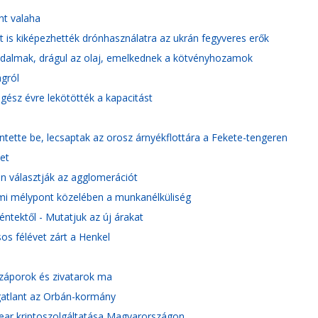
nt valaha
lt is kiképezhették drónhasználatra az ukrán fegyveres erők
ggodalmak, drágul az olaj, emelkednek a kötvényhozamok
gról
 egész évre lekötötték a kapacitást
lentette be, lecsaptak az orosz árnyékflottára a Fekete-tengeren
et
en választják az agglomerációt
lmi mélypont közelében a munkanélküliség
éntektől - Mutatjuk az új árakat
os félévet zárt a Henkel
 záporok és zivatarok ma
ngatlant az Orbán-kormány
year kriptoszolgáltatása Magyarországon