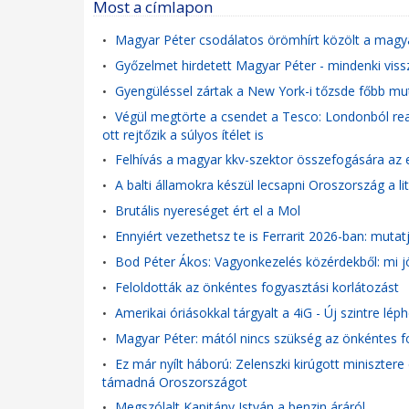
Most a címlapon
Magyar Péter csodálatos örömhírt közölt a magy
•
Győzelmet hirdetett Magyar Péter - mindenki vis
•
Gyengüléssel zártak a New York-i tőzsde főbb mu
•
Végül megtörte a csendet a Tesco: Londonból reag
•
ott rejtőzik a súlyos ítélet is
Felhívás a magyar kkv-szektor összefogására az e
•
A balti államokra készül lecsapni Oroszország a lit
•
Brutális nyereséget ért el a Mol
•
Ennyiért vezethetsz te is Ferrarit 2026-ban: mutatj
•
Bod Péter Ákos: Vagyonkezelés közérdekből: mi j
•
Feloldották az önkéntes fogyasztási korlátozást
•
Amerikai óriásokkal tárgyalt a 4iG - Új szintre léph
•
Magyar Péter: mától nincs szükség az önkéntes 
•
Ez már nyílt háború: Zelenszki kirúgott minisztere
•
támadná Oroszországot
Megszólalt Kapitány István a benzin áráról
•