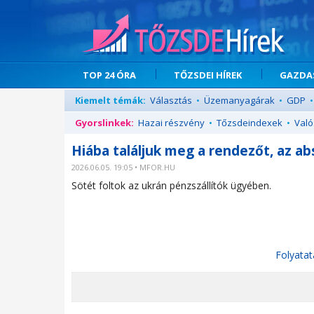
TOP 24 ÓRA
TŐZSDEI HÍREK
GAZDAS
Kiemelt témák:
Választás
•
Üzemanyagárak
•
GDP
•
Gyorslinkek:
Hazai részvény
•
Tőzsdeindexek
•
Való
Hiába találjuk meg a rendezőt, az a
2026.06.05. 19:05 • MFOR.HU
Sötét foltok az ukrán pénzszállítók ügyében.
Folyatat