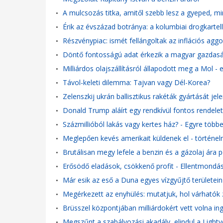
A mulcsozás titka, amitől szebb lesz a gyeped, mi
•
Érik az évszázad botránya: a kolumbiai drogkartel
•
Részvénypiac: ismét fellángoltak az inflációs a
•
Döntő fontosságú adat érkezik a magyar gazdasá
•
Milliárdos olajszállításról állapodott meg a Mol -
•
Távol-keleti dilemma: Tajvan vagy Dél-Korea?
•
Zelenszkij ukrán ballisztikus rakéták gyártását je
•
Donald Trump aláírt egy rendkívül fontos rendelet
•
Százmillióból lakás vagy kertes ház? - Egyre több
•
Meglepően kevés amerikait küldenek el - történe
•
Brutálisan megy lefele a benzin és a gázolaj ára p
•
Erősödő eladások, csökkenő profit - Ellentmondás
•
Már esik az eső a Duna egyes vízgyűjtő területein
•
Megérkezett az enyhülés: mutatjuk, hol várhatók
•
Brüsszel központjában milliárdokért vett volna i
•
Megszűnt a szabályozási akadály, elindul a Light
•