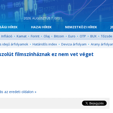
2026. AUGUSZTUS 7. 07:51
ÁGI HÍREK
HAZAI HÍREK
NEMZETKÖZI HÍREK
J
Infláció
•
Kamat
•
Forint
•
Olaj
•
Bitcoin
•
Euro
•
OTP
•
BUX
•
Tőzsde
s idejű árfolyamok
•
Határidős index
•
Deviza árfolyam
•
Arany árfolya
bszolút filmszínháznak ez nem vet véget
ás az eredeti oldalon »