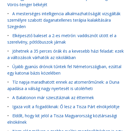
Vörös-tenger békéjét
•
A mesterséges intelligencia alkalmazhatóságát vizsgálták
személyre szabott daganatellenes terápia kialakítására
Szegeden
•
Elképesztő baleset a 2-es metrón: vaddisznót ütött el a
szerelvény, pótlóbuszok járnak
•
Jöhetnek a 35 perces órák és a kevesebb házi feladat: ezek
a változások várhatók az iskolákban
•
Újabb gyanús drónok tűntek fel Németországban, ezúttal
egy katonai bázis közelében
•
Tíz napja maradhatott ennek az atomerőműnek: a Duna
apadása a válság nagy nyertesét is utolérheti
•
A Balatonon már sziesztáznak az éttermek
•
Igaza volt a fogadóknak: Ő lesz a Tisza Párt elnökjelöltje
•
Eldőlt, hogy kit jelöl a Tisza Magyarország köztársasági
elnökének