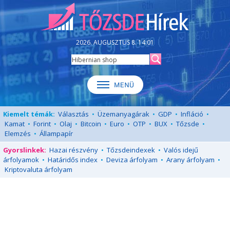
2026. AUGUSZTUS 8. 14:01
Kiemelt témák:
Választás
•
Üzemanyagárak
•
GDP
•
Infláció
•
Kamat
•
Forint
•
Olaj
•
Bitcoin
•
Euro
•
OTP
•
BUX
•
Tőzsde
•
Elemzés
•
Állampapír
Gyorslinkek:
Hazai részvény
•
Tőzsdeindexek
•
Valós idejű
árfolyamok
•
Határidős index
•
Deviza árfolyam
•
Arany árfolyam
•
Kriptovaluta árfolyam