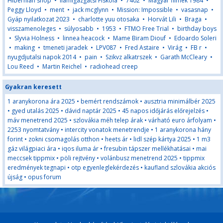
Hibernian shop
•
llamigazgatsi Fiskola
•
7402
•
Magyar filmek 1984
•
Peggy Lloyd
•
ment
•
jack mcglynn
•
Mission: Impossible
•
vasasnap
•
Gyáp nyilatkozat 2023
•
charlotte yuu otosaka
•
Horvát Lili
•
Braga
•
visszamenoleges
•
súlyosabb
•
1953
•
FTMO Free Trial
•
birthday boys
•
Slyvia Holness
•
linnea heacock
•
Mame Biram Diouf
•
Edoardo Soleri
•
making
•
tmeneti jaradek
•
LPV087
•
Fred Astaire
•
Virág
•
FB r
•
nyugdjutalsi napok 2014
•
pain
•
Szikvz alkatrszek
•
Garath McCleary
•
Lou Reed
•
Martin Reichel
•
radiohead creep
Gyakran keresett
1 aranykorona ára 2025
•
bemért rendszámok
•
ausztria minimálbér 2025
•
gyed utalás 2025
•
dávid naptár 2025
•
45 napos időjárás előrejelzés
•
máv menetrend 2025
•
szlovákia méh telep árak
•
várható euro árfolyam
•
2253 nyomtatvány
•
intercity vonatok menetrendje
•
1 aranykorona hány
forint
•
zokni csomagolás otthon
•
heets ár
•
lidl szép kártya 2025
•
1 m3
gáz világpiaci ára
•
iqos iluma ár
•
fresubin tápszer mellékhatásai
•
mai
meccsek tippmix
•
pöli rejtvény
•
volánbusz menetrend 2025
•
tippmix
eredmények tegnapi
•
otp egyenleglekérdezés
•
kaufland szlovákia akciós
újság
•
opus forum