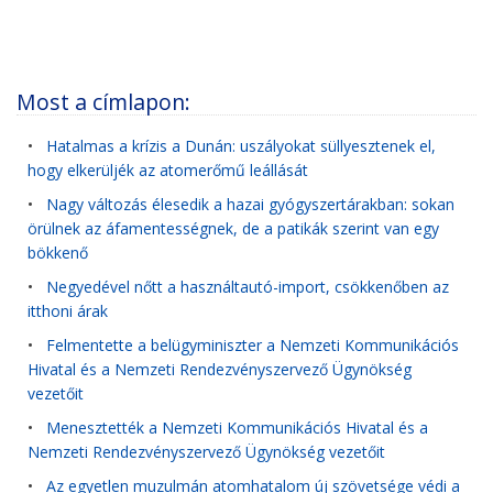
Most a címlapon:
•
Hatalmas a krízis a Dunán: uszályokat süllyesztenek el,
hogy elkerüljék az atomerőmű leállását
•
Nagy változás élesedik a hazai gyógyszertárakban: sokan
örülnek az áfamentességnek, de a patikák szerint van egy
bökkenő
•
Negyedével nőtt a használtautó-import, csökkenőben az
itthoni árak
•
Felmentette a belügyminiszter a Nemzeti Kommunikációs
Hivatal és a Nemzeti Rendezvényszervező Ügynökség
vezetőit
•
Menesztették a Nemzeti Kommunikációs Hivatal és a
Nemzeti Rendezvényszervező Ügynökség vezetőit
•
Az egyetlen muzulmán atomhatalom új szövetsége védi a