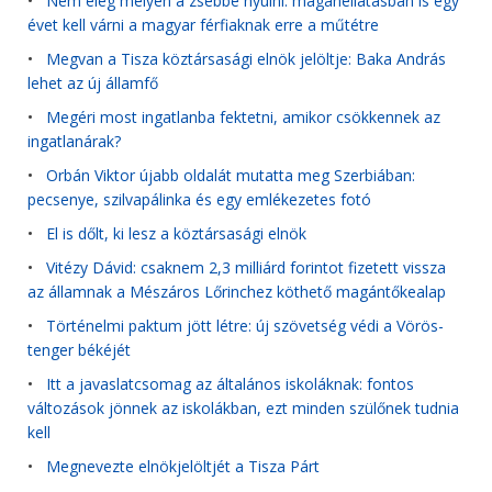
•
Nem elég mélyen a zsebbe nyúlni: magánellátásban is egy
évet kell várni a magyar férfiaknak erre a műtétre
•
Megvan a Tisza köztársasági elnök jelöltje: Baka András
lehet az új államfő
•
Megéri most ingatlanba fektetni, amikor csökkennek az
ingatlanárak?
•
Orbán Viktor újabb oldalát mutatta meg Szerbiában:
pecsenye, szilvapálinka és egy emlékezetes fotó
•
El is dőlt, ki lesz a köztársasági elnök
•
Vitézy Dávid: csaknem 2,3 milliárd forintot fizetett vissza
az államnak a Mészáros Lőrinchez köthető magántőkealap
•
Történelmi paktum jött létre: új szövetség védi a Vörös-
tenger békéjét
•
Itt a javaslatcsomag az általános iskoláknak: fontos
változások jönnek az iskolákban, ezt minden szülőnek tudnia
kell
•
Megnevezte elnökjelöltjét a Tisza Párt