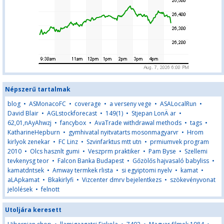
Népszerű tartalmak
blog
•
ASMonacoFC
•
coverage
•
a verseny vege
•
ASALocalRun
•
David Blair
•
AGLstockforecast
•
149(1)
•
Stjepan LonÄ ar
•
62,01,nAyAhwzj
•
fancybox
•
AvaTrade withdrawal methods
•
tags
•
KatharineHepburn
•
gymhivatal nyitvatarts mosonmagyarvr
•
Hrom
kirlyok zenekar
•
FC Linz
•
Szvinfarktus mtt utn
•
prmiumvek program
2010
•
Olcs hasznlt gumi
•
Veszprm praktiker
•
Pam Byse
•
Szellemi
tevkenysg teor
•
Falcon Banka Budapest
•
Gőzölős hajvasaló babyliss
•
kamatdntsek
•
Amway termkek rlista
•
si egyiptomi nyelv
•
kamat
•
aLApkamat
•
Bkakirlyfi
•
Vizcenter dmrv bejelentkezs
•
szökevényvonat
jelölések
•
felnott
Utoljára keresett