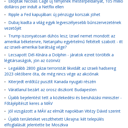
Ellopták Nicolas Cage új filmjének mesterpéldányát, 105 millió
•
dolláros per indult a Netflix ellen
Ripple a Fed kapujában: új pénzügyi korszak jöhet
•
Dubaj kiadta a világ egyik legveszélyesebb bűnszervezetének
•
vezetőjét
Trump iszonyatosan dühös lesz; Izrael nemet mondott az
•
amerikai béketervre, Netanjahu egyértelmű feltételt szabott - itt
az izraeli-amerikai barátság vége?
Lecsapott Dél-Kínára a Dolphin - járatok ezreit törölték a
•
légitársaságok, jön az özönvíz
Legalább 2800 gázai terroristát likvidált az izraeli hadsereg
•
2023 októbere óta, de még nincs vége az akciónak
Kiterjedt erdőtűz pusztít Kanada nyugati részén
•
Váratlanul bezárt az orosz diszkont Budapesten
•
Újabb bejelentést tett a közlekedési és beruházási miniszter -
•
Főtájépítészt keres a MÁV
Jól vizsgázott a MÁV az elmúlt napokban Vitézy Dávid szerint
•
Újabb területeket veszíthetett Ukrajna: két település
•
elfoglalását jelentette be Moszkva