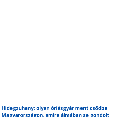
Hidegzuhany: olyan óriásgyár ment csődbe
Magyarországon, amire álmában se gondolt