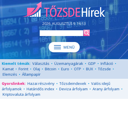
2026. AUGUSZTUS 9. 16:13
Kiemelt témák:
Választás
•
Üzemanyagárak
•
GDP
•
Infláció
•
Kamat
•
Forint
•
Olaj
•
Bitcoin
•
Euro
•
OTP
•
BUX
•
Tőzsde
•
Elemzés
•
Állampapír
Gyorslinkek:
Hazai részvény
•
Tőzsdeindexek
•
Valós idejű
árfolyamok
•
Határidős index
•
Deviza árfolyam
•
Arany árfolyam
•
Kriptovaluta árfolyam