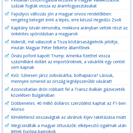
százak fogták vissza az áramfogyasztásukat
Fajsúlyos változás jön a magyar orvosi rendelőkben:
rengeteg beteget érint a lépés, erre készül Hegedűs Zsolt
Kapitány István elmondta, mekkora arányban vettek részt az
önkéntes spórolásban a magyarok
Kiderült, mit válaszolt a Tisza köztársaságielnök-jelöltje,
miután Magyar Péter felkérte államfőnek
Óriási pofont kapott Trump: Amerika fizethet vissza
százmilliárd dollárt az importőröknek, a vásárlók egy centet
sem kapnak
Kvíz: Szívesen jársz zsibvásárba, bolhapiacra? Lássuk,
mennyire ismered az ország legnépszerűbb vásárait!
Azonosítatlan drón robbant fel a Transz-Balkán gázvezeték
közelében Bulgáriában
Döbbenetes: 40 millió dolláros szerződést kaphat az F1-ben
Alonso
Kíméletlenül visszavágtak az ukránok Kijev rakétázása miatt
Megcsinálták a magyar öttusázók: elképesztő izgalmak után
lettek Európa-bajnokok