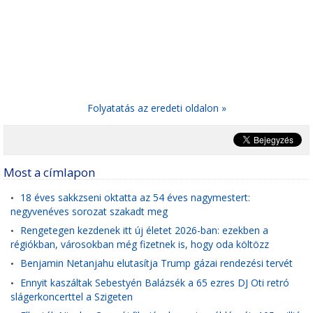
Folyatatás az eredeti oldalon »
Most a címlapon
18 éves sakkzseni oktatta az 54 éves nagymestert:
•
negyvenéves sorozat szakadt meg
Rengetegen kezdenek itt új életet 2026-ban: ezekben a
•
régiókban, városokban még fizetnek is, hogy oda költözz
Benjamin Netanjahu elutasítja Trump gázai rendezési tervét
•
Ennyit kaszáltak Sebestyén Balázsék a 65 ezres DJ Oti retró
•
slágerkoncerttel a Szigeten