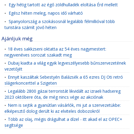
Egy hétig tartott az égő zöldhulladék eloltása Érd mellett
•
Egész héten meleg, napos idő várható
•
Spanyolország a szokásosnál legalább félmillióval több
•
turistára számít jövő héten
Ajánljuk még
18 éves sakkzseni oktatta az 54 éves nagymestert:
•
negyvenéves sorozat szakadt meg
Dubaj kiadta a világ egyik legveszélyesebb bűnszervezetének
•
vezetőjét
Ennyit kaszáltak Sebestyén Balázsék a 65 ezres DJ Oti retró
•
slágerkoncerttel a Szigeten
Legalább 2800 gázai terroristát likvidált az izraeli hadsereg
•
2023 októbere óta, de még nincs vége az akciónak
Nem is sejtik a gyanútlan vásárlók, mi jut a szervezetükbe:
•
elképesztő dolog derült ki az elviteles dobozokról
Több az olaj, mégis drágulhat a dízel - itt akad el az OPEC+
•
segítsége