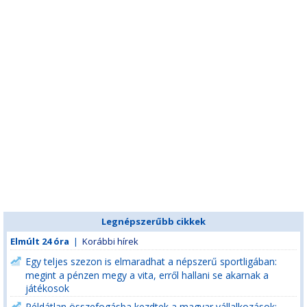
Legnépszerűbb cikkek
Elmúlt 24 óra
|
Korábbi hírek
Egy teljes szezon is elmaradhat a népszerű sportligában:
megint a pénzen megy a vita, erről hallani se akarnak a
játékosok
Példátlan összefogásba kezdtek a magyar vállalkozások: