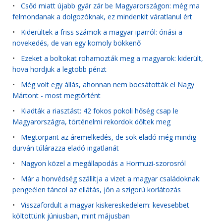
•
Csőd miatt újabb gyár zár be Magyarországon: még ma
felmondanak a dolgozóknak, ez mindenkit váratlanul ért
•
Kiderültek a friss számok a magyar iparról: óriási a
növekedés, de van egy komoly bökkenő
•
Ezeket a boltokat rohamozták meg a magyarok: kiderült,
hova hordjuk a legtöbb pénzt
•
Még volt egy állás, ahonnan nem bocsátották el Nagy
Mártont - most megtörtént
•
Kiadták a riasztást: 42 fokos pokoli hőség csap le
Magyarországra, történelmi rekordok dőltek meg
•
Megtorpant az áremelkedés, de sok eladó még mindig
durván túlárazza eladó ingatlanát
•
Nagyon közel a megállapodás a Hormuzi-szorosról
•
Már a honvédség szállítja a vizet a magyar családoknak:
pengeélen táncol az ellátás, jön a szigorú korlátozás
•
Visszafordult a magyar kiskereskedelem: kevesebbet
költöttünk júniusban, mint májusban