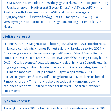
•
GMBCSAP
•
David Blair
•
keszthely gyszhirek 2020
•
Grbe Jnos
•
blog
•
Uusikaarlepyy
•
Hadikereszt (Egyeslt Kirlysg)
•
ASMonacoFC
•
m Ĺ
•
AvaTrade withdrawal methods
•
ASALocalRun
•
coverage
•
62,01,nAyAhwzj
•
ĂśsszebĂ­rsĂĄg
•
tags
•
fancybox
•
149(1)
•
a
verseny vege
•
KatharineHepburn
•
gymant korong
•
Istvn, a kirly
•
Nyers
Utoljára keresett
Himnusz200 hu
•
Magento webshop
•
Jenz Schalke
•
AGLstockforecast
•
Lincare complaints
•
James Forrest salary
•
Sarokba szortva 2004
•
CropEnergies wiki
•
Hialuronsav injekciďż˝ mellďż˝khatďż˝sai
•
Reims fc
contact
•
OKTOBERI UTALS
•
Adam Lewis Zenďż˝sz
•
Bing Crosby hits
•
DAC
•
Otp kiegyensďż˝lyozott bamosz
•
celebi hr
•
családipotlékutalás
•
gorogorszag
•
hiba
•
Mindent Tudashaz
•
Calcitrio betegtájékoztató
•
Dinamo moszkva
•
Philip Lehman
•
gyszi alapilletmny 2023
•
24t1011u nyomtatvÄŹĹĽËťny pdf
•
nagy kornelia
•
Matt Eberflus beard
•
P mobil chords
•
Time Inc.
•
yoko ono toyboat
•
tumbling down
•
radiohead let down
•
alfred manessier untitled
•
Sharon Alexander
•
Luca Maestri
Gyakran keresett
1 aranykorona ára 2025
•
bemért rendszámok
•
ausztria minimálbér 2025