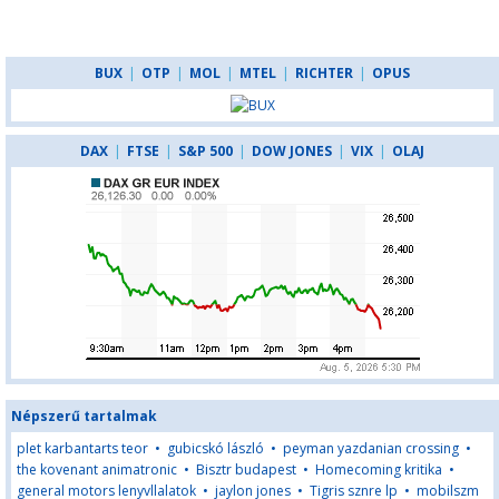
BUX
|
OTP
|
MOL
|
MTEL
|
RICHTER
|
OPUS
DAX
|
FTSE
|
S&P 500
|
DOW JONES
|
VIX
|
OLAJ
Népszerű tartalmak
plet karbantarts teor
•
gubicskó lászló
•
peyman yazdanian crossing
•
the kovenant animatronic
•
Bisztr budapest
•
Homecoming kritika
•
general motors lenyvllalatok
•
jaylon jones
•
Tigris sznre lp
•
mobilszm