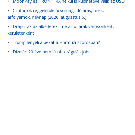
•
MoonPay és TRON: TRX nélkül is küldhetővé válik az USDT
•
Csütörtök reggeli túlélőcsomag: időjárás, hírek,
árfolyamok, névnap (2026. augusztus 6.)
•
Drágultak az albérletek: íme az új árak városonként,
kerületenként
•
Trump lenyeli a békát a Hormuzi-szorosban?
•
Dízelár: 20 éve nem látott drágulás jöhet