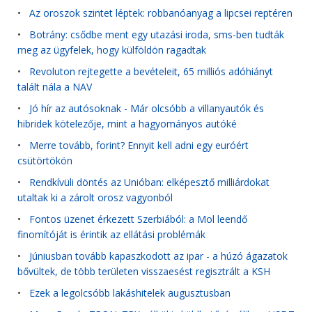
•
Az oroszok szintet léptek: robbanóanyag a lipcsei reptéren
•
Botrány: csődbe ment egy utazási iroda, sms-ben tudták
meg az ügyfelek, hogy külföldön ragadtak
•
Revoluton rejtegette a bevételeit, 65 milliós adóhiányt
talált nála a NAV
•
Jó hír az autósoknak - Már olcsóbb a villanyautók és
hibridek kötelezője, mint a hagyományos autóké
•
Merre tovább, forint? Ennyit kell adni egy euróért
csütörtökön
•
Rendkívüli döntés az Unióban: elképesztő milliárdokat
utaltak ki a zárolt orosz vagyonból
•
Fontos üzenet érkezett Szerbiából: a Mol leendő
finomítóját is érintik az ellátási problémák
•
Júniusban tovább kapaszkodott az ipar - a húzó ágazatok
bővültek, de több területen visszaesést regisztrált a KSH
•
Ezek a legolcsóbb lakáshitelek augusztusban