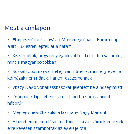
Most a címlapon:
•
Elképesztő turistainvázió Montenegróban - Három nap
alatt 632 ezren lépték át a határt
•
Kiszámolták, hogy tényleg olcsóbb-e külföldön vásárolni,
mint a magyar boltokban
•
Sokkal több magyar beteg vár műtétre, mint egy éve - a
kórházak nem nőnek, hanem összemennek
•
Vitézy Dávid vonatlassításokat jelentett be a hőség miatt
•
Drónpánik Lipcsében: szintet lépett az orosz hibrid
háború?
•
Még egy helyről elküldi a kormány Nagy Mártont
•
Hihetetlen menetelésben a forint: durva számok érkeztek,
erre kevesen számítottak az év eleje óta