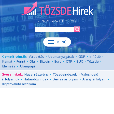
2026. AUGUSZTUS 7. 07:17
Kiemelt témák:
Választás
•
Üzemanyagárak
•
GDP
•
Infláció
•
Kamat
•
Forint
•
Olaj
•
Bitcoin
•
Euro
•
OTP
•
BUX
•
Tőzsde
•
Elemzés
•
Állampapír
Gyorslinkek:
Hazai részvény
•
Tőzsdeindexek
•
Valós idejű
árfolyamok
•
Határidős index
•
Deviza árfolyam
•
Arany árfolyam
•
Kriptovaluta árfolyam