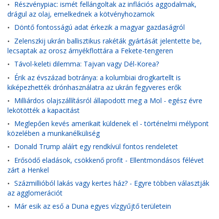
Részvénypiac: ismét fellángoltak az inflációs aggodalmak,
•
drágul az olaj, emelkednek a kötvényhozamok
Döntő fontosságú adat érkezik a magyar gazdaságról
•
Zelenszkij ukrán ballisztikus rakéták gyártását jelentette be,
•
lecsaptak az orosz árnyékflottára a Fekete-tengeren
Távol-keleti dilemma: Tajvan vagy Dél-Korea?
•
Érik az évszázad botránya: a kolumbiai drogkartellt is
•
kiképezhették drónhasználatra az ukrán fegyveres erők
Milliárdos olajszállításról állapodott meg a Mol - egész évre
•
lekötötték a kapacitást
Meglepően kevés amerikait küldenek el - történelmi mélypont
•
közelében a munkanélküliség
Donald Trump aláírt egy rendkívül fontos rendeletet
•
Erősödő eladások, csökkenő profit - Ellentmondásos félévet
•
zárt a Henkel
Százmillióból lakás vagy kertes ház? - Egyre többen választják
•
az agglomerációt
Már esik az eső a Duna egyes vízgyűjtő területein
•