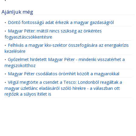
•
Ajánljuk még
Döntő fontosságú adat érkezik a magyar gazdaságról
•
Magyar Péter: mától nincs szükség az önkéntes
•
fogyasztáscsökkentésre
Felhívás a magyar kkv-szektor összefogására az energiakrízis
•
kezelésére
Győzelmet hirdetett Magyar Péter - mindenki visszatérhet a
•
megszokotthoz
Magyar Péter csodálatos örömhírt közölt a magyarokkal
•
Végül megtörte a csendet a Tesco: Londonból reagáltak a
•
magyar üzletlánc eladásáról szóló hírekre - a válaszban ott
rejtőzik a súlyos ítélet is