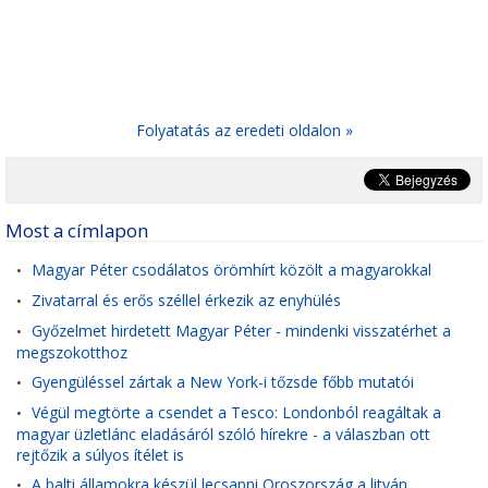
Folyatatás az eredeti oldalon »
Most a címlapon
Magyar Péter csodálatos örömhírt közölt a magyarokkal
•
Zivatarral és erős széllel érkezik az enyhülés
•
Győzelmet hirdetett Magyar Péter - mindenki visszatérhet a
•
megszokotthoz
Gyengüléssel zártak a New York-i tőzsde főbb mutatói
•
Végül megtörte a csendet a Tesco: Londonból reagáltak a
•
magyar üzletlánc eladásáról szóló hírekre - a válaszban ott
rejtőzik a súlyos ítélet is
A balti államokra készül lecsapni Oroszország a litván
•