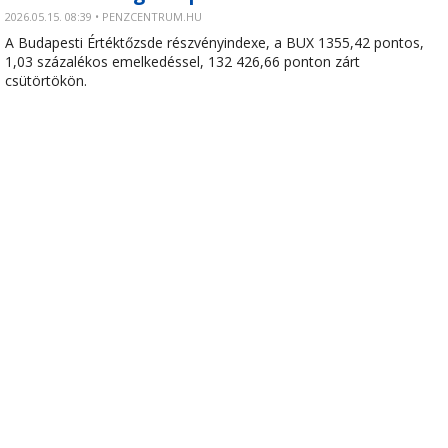
2026.05.15. 08:39 • PENZCENTRUM.HU
A Budapesti Értéktőzsde részvényindexe, a BUX 1355,42 pontos,
1,03 százalékos emelkedéssel, 132 426,66 ponton zárt
csütörtökön.