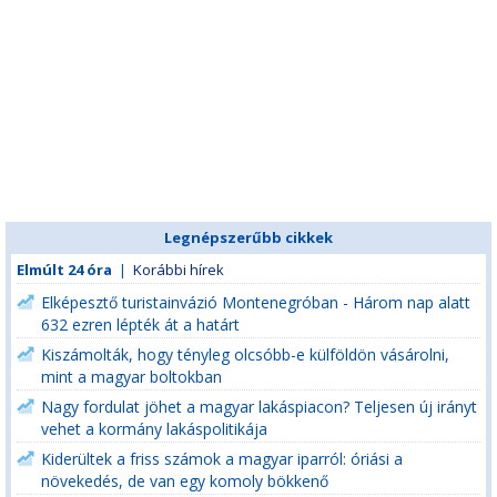
Legnépszerűbb cikkek
Elmúlt 24 óra
|
Korábbi hírek
Elképesztő turistainvázió Montenegróban - Három nap alatt
632 ezren lépték át a határt
Kiszámolták, hogy tényleg olcsóbb-e külföldön vásárolni,
mint a magyar boltokban
Nagy fordulat jöhet a magyar lakáspiacon? Teljesen új irányt
vehet a kormány lakáspolitikája
Kiderültek a friss számok a magyar iparról: óriási a
növekedés, de van egy komoly bökkenő