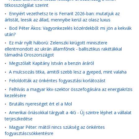
titkosszolgálat szerint
Ennyiért vezethetsz te is Ferrarit 2026-ban: mutatjuk az
•
árlistát, leesik az állad, mennyibe kerül az olasz luxus
Bod Péter Ákos: Vagyonkezelés közérdekből: mi jön a kekvák
•
után?
Ez már nyílt háború: Zelenszki kirúgott minisztere
•
ellentmondott az ukrán államfőnek - ballisztikus rakétákkal
támadná Oroszországot
Megszólalt Kapitány István a benzin áráról
•
A mulcsozás titka, amitől szebb lesz a gyeped, mint valaha
•
Feloldották az önkéntes fogyasztási korlátozást
•
Felhívás a magyar kkv-szektor összefogására az energiakrízis
•
kezelésére
Brutális nyereséget ért el a Mol
•
Amerikai óriásokkal tárgyalt a 4iG - Új szintre léphet a vállalat
•
terjeszkedése
Magyar Péter: mától nincs szükség az önkéntes
•
fogyasztáscsökkentésre