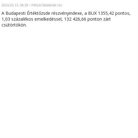
2026.05.15. 08:39 • PRIVATBANKAR.HU
A Budapesti Értéktőzsde részvényindexe, a BUX 1355,42 pontos,
1,03 százalékos emelkedéssel, 132 426,66 ponton zárt
csütörtökön.