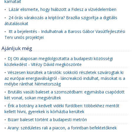
kamatait
Lázár elismerte, hogy hiábzott a Fidesz a vízvédelemben
•
24 órás várakozás a kriptóra? Brazília szigorítja a digitális
•
átutalásokat
Itt a bejelentés - Indulhatnak a Baross Gábor Vasútfejlesztési
•
Terv uniós projektjei
Ajánljuk még
DJ Oti alaposan megdolgoztatta a budapesti közösségi
•
közlekedést - Vitézy Dávid megköszönte
Vészesen kiürültek a tárolók: sokkoló részletek szivárogtak ki
•
az európai energiaválságról - láncreakció indulhat, másokat is a
mélybe ránthat Németország
Brutális vasúti baleset a szomszédbam: egymásba csapódott
•
két vonat, sokan megsérültek
Érik a botrány a kedvelt vidéki fürdőben: többekhez mentőt
•
kellett hívni, gyerekek is kórházba kerültek
Bizarr baleset történt a budapesti metrón
•
Arany: szédületes rali a piacon, a forintban befektetőknek
•