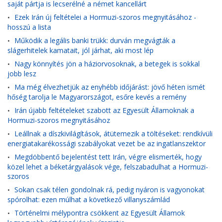
saját pártja is lecserélné a német kancellárt
Ezek Irán új feltételei a Hormuzi-szoros megnyitásához -
•
hosszú a lista
Működik a legális banki trükk: durván megvágták a
•
slágerhitelek kamatait, jól járhat, aki most lép
Nagy könnyítés jön a háziorvosoknak, a betegek is sokkal
•
jobb lesz
Ma még élvezhetjük az enyhébb időjárást: jövő héten ismét
•
hőség tarolja le Magyarországot, esőre kevés a remény
Irán újabb feltételeket szabott az Egyesült Államoknak a
•
Hormuzi-szoros megnyitásához
Leállnak a díszkivilágítások, átütemezik a töltéseket: rendkívüli
•
energiatakarékossági szabályokat vezet be az ingatlanszektor
Megdöbbentő bejelentést tett Irán, végre elismerték, hogy
•
közel lehet a béketárgyalások vége, felszabadulhat a Hormuzi-
szoros
Sokan csak télen gondolnak rá, pedig nyáron is vagyonokat
•
spórolhat: ezen múlhat a következő villanyszámlád
Történelmi mélypontra csökkent az Egyesült Államok
•