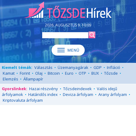
2026. AUGUSZTUS 9. 10:09
Kiemelt témák:
Választás
•
Üzemanyagárak
•
GDP
•
Infláció
•
Kamat
•
Forint
•
Olaj
•
Bitcoin
•
Euro
•
OTP
•
BUX
•
Tőzsde
•
Elemzés
•
Állampapír
Gyorslinkek:
Hazai részvény
•
Tőzsdeindexek
•
Valós idejű
árfolyamok
•
Határidős index
•
Deviza árfolyam
•
Arany árfolyam
•
Kriptovaluta árfolyam