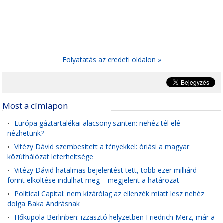
Folyatatás az eredeti oldalon »
Most a címlapon
Európa gáztartalékai alacsony szinten: nehéz tél elé
•
nézhetünk?
Vitézy Dávid szembesített a tényekkel: óriási a magyar
•
közúthálózat leterheltsége
Vitézy Dávid hatalmas bejelentést tett, több ezer milliárd
•
forint elköltése indulhat meg - 'megjelent a határozat'
Political Capital: nem kizárólag az ellenzék miatt lesz nehéz
•
dolga Baka Andrásnak
Hőkupola Berlinben: izzasztó helyzetben Friedrich Merz, már a
•