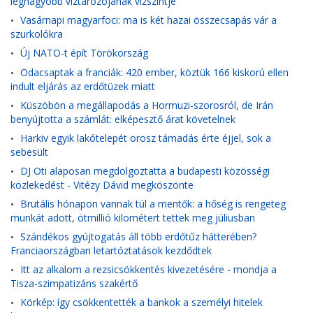
legnagyobb víztározójának vízszintje
Vasárnapi magyarfoci: ma is két hazai összecsapás vár a
•
szurkolókra
Új NATO-t épít Törökország
•
Odacsaptak a franciák: 420 ember, köztük 166 kiskorú ellen
•
indult eljárás az erdőtüzek miatt
Küszöbön a megállapodás a Hormuzi-szorosról, de Irán
•
benyújtotta a számlát: elképesztő árat követelnek
Harkiv egyik lakótelepét orosz támadás érte éjjel, sok a
•
sebesült
DJ Oti alaposan megdolgoztatta a budapesti közösségi
•
közlekedést - Vitézy Dávid megköszönte
Brutális hónapon vannak túl a mentők: a hőség is rengeteg
•
munkát adott, ötmillió kilométert tettek meg júliusban
Szándékos gyújtogatás áll több erdőtűz hátterében?
•
Franciaországban letartóztatások kezdődtek
Itt az alkalom a rezsicsökkentés kivezetésére - mondja a
•
Tisza-szimpatizáns szakértő
Körkép: így csökkentették a bankok a személyi hitelek
•