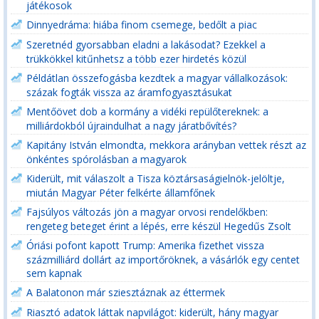
játékosok
Dinnyedráma: hiába finom csemege, bedőlt a piac
Szeretnéd gyorsabban eladni a lakásodat? Ezekkel a
trükkökkel kitűnhetsz a több ezer hirdetés közül
Példátlan összefogásba kezdtek a magyar vállalkozások:
százak fogták vissza az áramfogyasztásukat
Mentőövet dob a kormány a vidéki repülőtereknek: a
milliárdokból újraindulhat a nagy járatbővítés?
Kapitány István elmondta, mekkora arányban vettek részt az
önkéntes spórolásban a magyarok
Kiderült, mit válaszolt a Tisza köztársaságielnök-jelöltje,
miután Magyar Péter felkérte államfőnek
Fajsúlyos változás jön a magyar orvosi rendelőkben:
rengeteg beteget érint a lépés, erre készül Hegedűs Zsolt
Óriási pofont kapott Trump: Amerika fizethet vissza
százmilliárd dollárt az importőröknek, a vásárlók egy centet
sem kapnak
A Balatonon már sziesztáznak az éttermek
Riasztó adatok láttak napvilágot: kiderült, hány magyar