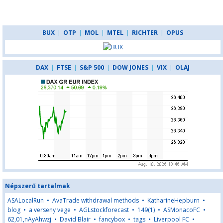
BUX
|
OTP
|
MOL
|
MTEL
|
RICHTER
|
OPUS
DAX
|
FTSE
|
S&P 500
|
DOW JONES
|
VIX
|
OLAJ
Népszerű tartalmak
ASALocalRun
•
AvaTrade withdrawal methods
•
KatharineHepburn
•
blog
•
a verseny vege
•
AGLstockforecast
•
149(1)
•
ASMonacoFC
•
62,01,nAyAhwzj
•
David Blair
•
fancybox
•
tags
•
Liverpool FC
•