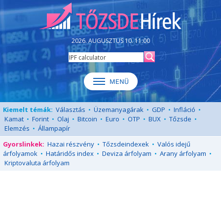
2026. AUGUSZTUS 10. 11:00
Kiemelt témák:
Választás
•
Üzemanyagárak
•
GDP
•
Infláció
•
Kamat
•
Forint
•
Olaj
•
Bitcoin
•
Euro
•
OTP
•
BUX
•
Tőzsde
•
Elemzés
•
Állampapír
Gyorslinkek:
Hazai részvény
•
Tőzsdeindexek
•
Valós idejű
árfolyamok
•
Határidős index
•
Deviza árfolyam
•
Arany árfolyam
•
Kriptovaluta árfolyam