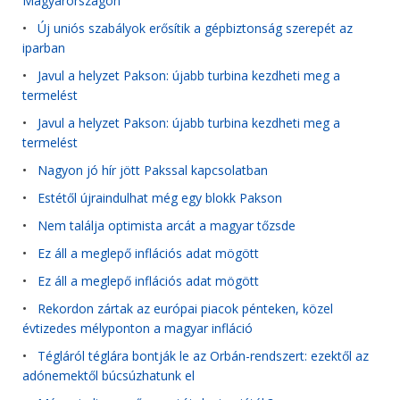
Magyarországon
•
Új uniós szabályok erősítik a gépbiztonság szerepét az
iparban
•
Javul a helyzet Pakson: újabb turbina kezdheti meg a
termelést
•
Javul a helyzet Pakson: újabb turbina kezdheti meg a
termelést
•
Nagyon jó hír jött Pakssal kapcsolatban
•
Estétől újraindulhat még egy blokk Pakson
•
Nem találja optimista arcát a magyar tőzsde
•
Ez áll a meglepő inflációs adat mögött
•
Ez áll a meglepő inflációs adat mögött
•
Rekordon zártak az európai piacok pénteken, közel
évtizedes mélyponton a magyar infláció
•
Tégláról téglára bontják le az Orbán-rendszert: ezektől az
adónemektől búcsúzhatunk el