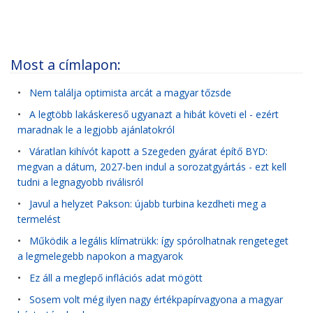
Most a címlapon:
•
Nem találja optimista arcát a magyar tőzsde
•
A legtöbb lakáskereső ugyanazt a hibát követi el - ezért
maradnak le a legjobb ajánlatokról
•
Váratlan kihívót kapott a Szegeden gyárat építő BYD:
megvan a dátum, 2027-ben indul a sorozatgyártás - ezt kell
tudni a legnagyobb riválisról
•
Javul a helyzet Pakson: újabb turbina kezdheti meg a
termelést
•
Működik a legális klímatrükk: így spórolhatnak rengeteget
a legmelegebb napokon a magyarok
•
Ez áll a meglepő inflációs adat mögött
•
Sosem volt még ilyen nagy értékpapírvagyona a magyar