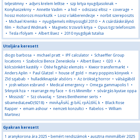
teljesitmny
•
adjvrs krelem letltse
•
szp krtya nyugdjasoknak
•
Konyhaszekrny
•
Annette Vadim
•
a hid
•
odiszasz eltisz
•
coverage
•
hossz motorozs msorksztk
•
Losz v lakberendezje
•
norbit szereposzts
•
Michael Kremko
•
nyugdjemels mltnyossgbl 2010
•
A csárdáskirálynő
film
•
Richard Widmark
•
Magnetic trzsvsrli krtya
•
Opus tigz telefonszm
•
Tesla rfolyam
•
Albert Baez
•
2010 nyugdijak tutalsa
Utoljára keresett
diogo barbosa
•
michael pratt
•
IPF calculator
•
Schaeffler Group
locations
•
Szabolcsi Bence Zeneiskola
•
Albert Baez
•
020
•
A
kölcsönkért kastély
•
Ötévi fegyház elemzés
•
Kiwior transfermarkt
•
Anders Aplin
•
Paul Glatzel
•
house of gold
•
mary poppins könyvek
•
Zld szjabab
•
hulladéknaptár alsóörs
•
Az örökség horror
•
válságából
•
josh wilson esbrand
•
Medical emergency
•
Omega gammapolis 1
•
Srknyok hza
•
rearrange my face
•
6 rs Minimlbr
•
sóvárgás kyutae oppa
•
Missziďż˝
•
Szz olvaolaj
•
Sznes Bentheimer serts
•
sibamediaLewD(9218)
•
minÄąÂsÄĹ gi bÄĹ rpÄĹtlÄĹ k
•
Black Rose
Rapper
•
emam ashour
•
nemzeti konzultci
•
flabelos
•
William
Martinez
Gyakran keresett
1 aranykorona ára 2025
•
bemért rendszámok
•
ausztria minimálbér 2025