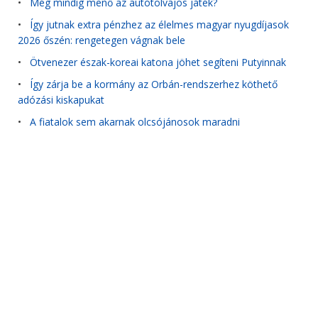
•
Még mindig menő az autótolvajos játék?
•
Így jutnak extra pénzhez az élelmes magyar nyugdíjasok
2026 őszén: rengetegen vágnak bele
•
Ötvenezer észak-koreai katona jöhet segíteni Putyinnak
•
Így zárja be a kormány az Orbán-rendszerhez köthető
adózási kiskapukat
•
A fiatalok sem akarnak olcsójánosok maradni