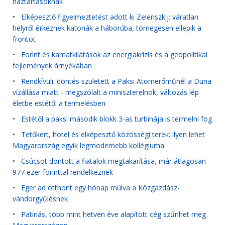
háztartásoknak
•
Elképesztő figyelmeztetést adott ki Zelenszkij: váratlan
helyről érkeznek katonák a háborúba, tömegesen ellepik a
frontot
•
Forint és kamatkilátások az energiakrízis és a geopolitikai
fejlemények árnyékában
•
Rendkívüli: döntés született a Paksi Atomerőműnél a Duna
vízállása miatt - megszólalt a miniszterelnök, változás lép
életbe estétől a termelésben
•
Estétől a paksi második blokk 3-as turbinája is termelni fog
•
Tetőkert, hotel és elképesztő közösségi terek: ilyen lehet
Magyarország egyik legmodernebb kollégiuma
•
Csúcsot döntött a fiatalok megtakarítása, már átlagosan
977 ezer forinttal rendelkeznek
•
Eger ad otthont egy hónap múlva a Közgazdász-
vándorgyűlésnek
•
Patinás, több mint hetven éve alapított cég szűnhet meg