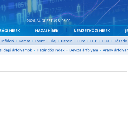
2026. AUGUSZTUS 8. 06:00
ÁGI HÍREK
HAZAI HÍREK
NEMZETKÖZI HÍREK
J
Infláció
•
Kamat
•
Forint
•
Olaj
•
Bitcoin
•
Euro
•
OTP
•
BUX
•
Tőzsde
s idejű árfolyamok
•
Határidős index
•
Deviza árfolyam
•
Arany árfolya