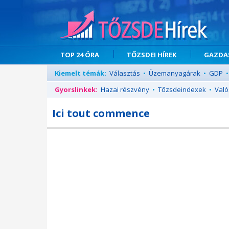
TOP 24 ÓRA
TŐZSDEI HÍREK
GAZDAS
Kiemelt témák:
Választás
•
Üzemanyagárak
•
GDP
•
Gyorslinkek:
Hazai részvény
•
Tőzsdeindexek
•
Való
Ici tout commence