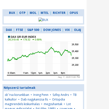
BUX
|
OTP
|
MOL
|
MTEL
|
RICHTER
|
OPUS
DAX
|
FTSE
|
S&P 500
|
DOW JONES
|
VIX
|
OLAJ
Népszerű tartalmak
ďż˝rva korunkban
•
Irving Penn
•
Szllsy Andrs
•
TB
kalkultor
•
Dab nagykanizsa lls
•
Ortopdia
magnrendels kiskunhalas
•
megzuhantak
•
Lot
magyar gyflszolglat
•
Fst (film, 1995)
•
coverage
•