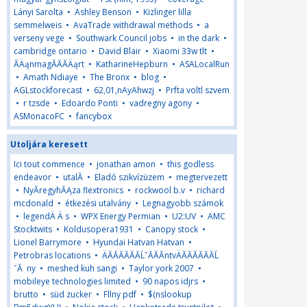
Lányi Sarolta
•
Ashley Benson
•
Kizlinger lilla
semmelweis
•
AvaTrade withdrawal methods
•
a
verseny vege
•
Southwark Council jobs
•
in the dark
•
cambridge ontario
•
David Blair
•
Xiaomi 33w tlt
•
ĂÄąnmagĂĂĂÄąrt
•
KatharineHepburn
•
ASALocalRun
•
Amath Ndiaye
•
The Bronx
•
blog
•
AGLstockforecast
•
62,01,nAyAhwzj
•
Prfta voltl szvem
•
r tzsde
•
Edoardo Ponti
•
vadregny agony
•
ASMonacoFC
•
fancybox
Utoljára keresett
Ici tout commence
•
jonathan amon
•
this godless
endeavor
•
utalĂ
•
Eladó szikvízüzem
•
megtervezett
•
NyĂ­regyhĂĄza flextronics
•
rockwool b.v
•
richard
mcdonald
•
étkezési utalvány
•
Legnagyobb számok
•
legendÄ Ä s
•
WPX Energy Permian
•
U2:UV
•
AMC
Stocktwits
•
Koldusopera1931
•
Canopy stock
•
Lionel Barrymore
•
Hyundai Hatvan Hatvan
•
Petrobras locations
•
ÄĂĂĂĂĂĂĹˇĂĂĂntvÄĂĂĂĂĂĂĹ
ˇĂ ny
•
meshed kuh sangi
•
Taylor york 2007
•
mobileye technologies limited
•
90 napos idjrs
•
brutto
•
süd zucker
•
Fllny pdf
•
$(nslookup