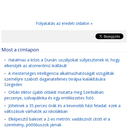
Folyatatás az eredeti oldalon »
Most a címlapon
Hatalmas a krízis a Dunán: uszályokat süllyesztenek el, hogy
•
elkerüljék az atomerőmű leállását
A mesterséges intelligencia alkalmazhatóságát vizsgálták
•
személyre szabott daganatellenes terápia kialakítására
Szegeden
Orbán Viktor újabb oldalát mutatta meg Szerbiában:
•
pecsenye, szilvapálinka és egy emlékezetes fotó
Jöhetnek a 35 perces órák és a kevesebb házi feladat: ezek a
•
változások várhatók az iskolákban
Elképesztő baleset a 2-es metrón: vaddisznót ütött el a
•
szerelvény, pótlóbuszok járnak