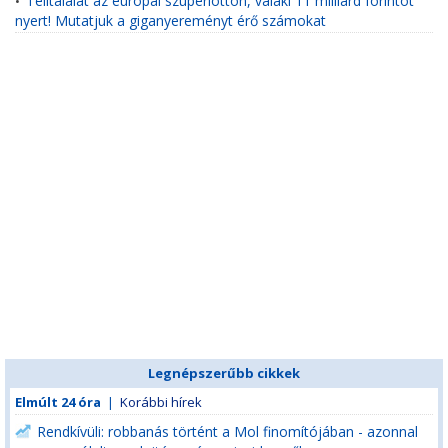
Telitalálat az európai szuperlottón, valaki 11 milliárd forintot
•
nyert! Mutatjuk a giganyereményt érő számokat
Legnépszerűbb cikkek
Elmúlt 24 óra
|
Korábbi hírek
Rendkívüli: robbanás történt a Mol finomítójában - azonnal