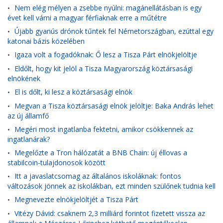
Nem elég mélyen a zsebbe nyúlni: magánellátásban is egy
•
évet kell várni a magyar férfiaknak erre a műtétre
Újabb gyanús drónok tűntek fel Németországban, ezúttal egy
•
katonai bázis közelében
Igaza volt a fogadóknak: Ő lesz a Tisza Párt elnökjelöltje
•
Eldőlt, hogy kit jelöl a Tisza Magyarország köztársasági
•
elnökének
El is dőlt, ki lesz a köztársasági elnök
•
Megvan a Tisza köztársasági elnök jelöltje: Baka András lehet
•
az új államfő
Megéri most ingatlanba fektetni, amikor csökkennek az
•
ingatlanárak?
Megelőzte a Tron hálózatát a BNB Chain: új éllovas a
•
stabilcoin-tulajdonosok között
Itt a javaslatcsomag az általános iskoláknak: fontos
•
változások jönnek az iskolákban, ezt minden szülőnek tudnia kell
Megnevezte elnökjelöltjét a Tisza Párt
•
Vitézy Dávid: csaknem 2,3 milliárd forintot fizetett vissza az
•