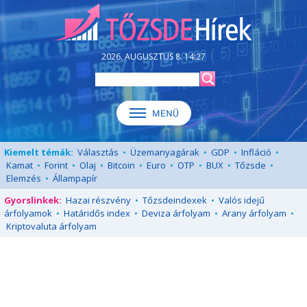
2026. AUGUSZTUS 8. 14:27
Kiemelt témák:
Választás
•
Üzemanyagárak
•
GDP
•
Infláció
•
Kamat
•
Forint
•
Olaj
•
Bitcoin
•
Euro
•
OTP
•
BUX
•
Tőzsde
•
Elemzés
•
Állampapír
Gyorslinkek:
Hazai részvény
•
Tőzsdeindexek
•
Valós idejű
árfolyamok
•
Határidős index
•
Deviza árfolyam
•
Arany árfolyam
•
Kriptovaluta árfolyam