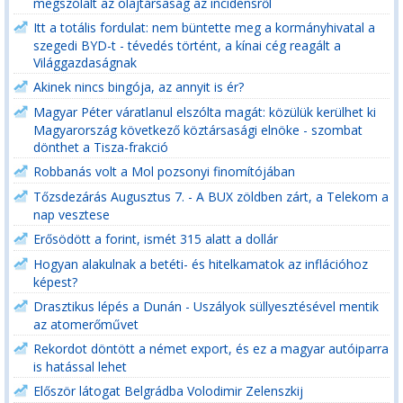
megszólalt az olajtársaság az incidensről
Itt a totális fordulat: nem büntette meg a kormányhivatal a
szegedi BYD-t - tévedés történt, a kínai cég reagált a
Világgazdaságnak
Akinek nincs bingója, az annyit is ér?
Magyar Péter váratlanul elszólta magát: közülük kerülhet ki
Magyarország következő köztársasági elnöke - szombat
dönthet a Tisza-frakció
Robbanás volt a Mol pozsonyi finomítójában
Tőzsdezárás Augusztus 7. - A BUX zöldben zárt, a Telekom a
nap vesztese
Erősödött a forint, ismét 315 alatt a dollár
Hogyan alakulnak a betéti- és hitelkamatok az inflációhoz
képest?
Drasztikus lépés a Dunán - Uszályok süllyesztésével mentik
az atomerőművet
Rekordot döntött a német export, és ez a magyar autóiparra
is hatással lehet
Először látogat Belgrádba Volodimir Zelenszkij