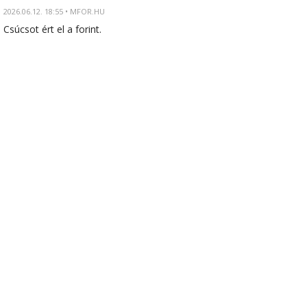
2026.06.12. 18:55 • MFOR.HU
Csúcsot ért el a forint.