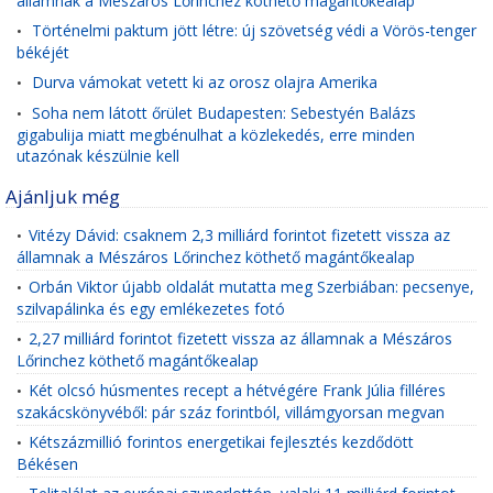
államnak a Mészáros Lőrinchez köthető magántőkealap
Történelmi paktum jött létre: új szövetség védi a Vörös-tenger
•
békéjét
Durva vámokat vetett ki az orosz olajra Amerika
•
Soha nem látott őrület Budapesten: Sebestyén Balázs
•
gigabulija miatt megbénulhat a közlekedés, erre minden
utazónak készülnie kell
Ajánljuk még
Vitézy Dávid: csaknem 2,3 milliárd forintot fizetett vissza az
•
államnak a Mészáros Lőrinchez köthető magántőkealap
Orbán Viktor újabb oldalát mutatta meg Szerbiában: pecsenye,
•
szilvapálinka és egy emlékezetes fotó
2,27 milliárd forintot fizetett vissza az államnak a Mészáros
•
Lőrinchez köthető magántőkealap
Két olcsó húsmentes recept a hétvégére Frank Júlia filléres
•
szakácskönyvéből: pár száz forintból, villámgyorsan megvan
Kétszázmillió forintos energetikai fejlesztés kezdődött
•
Békésen