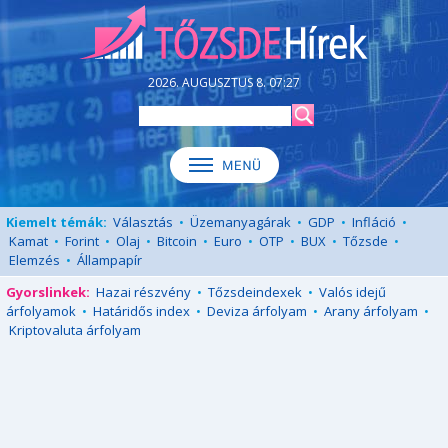
2026. AUGUSZTUS 8. 07:27
Kiemelt témák:
Választás
•
Üzemanyagárak
•
GDP
•
Infláció
•
Kamat
•
Forint
•
Olaj
•
Bitcoin
•
Euro
•
OTP
•
BUX
•
Tőzsde
•
Elemzés
•
Állampapír
Gyorslinkek:
Hazai részvény
•
Tőzsdeindexek
•
Valós idejű
árfolyamok
•
Határidős index
•
Deviza árfolyam
•
Arany árfolyam
•
Kriptovaluta árfolyam