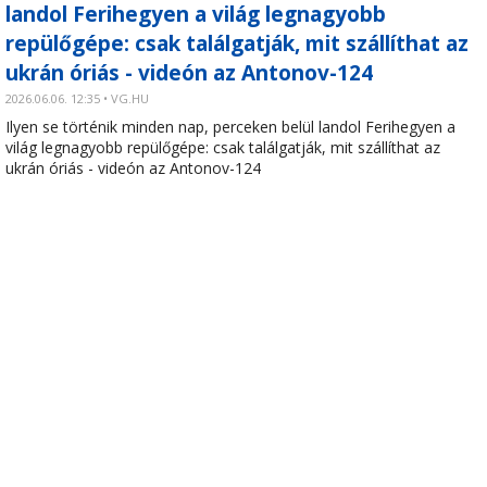
landol Ferihegyen a világ legnagyobb
repülőgépe: csak találgatják, mit szállíthat az
ukrán óriás - videón az Antonov-124
2026.06.06. 12:35 • VG.HU
Ilyen se történik minden nap, perceken belül landol Ferihegyen a
világ legnagyobb repülőgépe: csak találgatják, mit szállíthat az
ukrán óriás - videón az Antonov-124