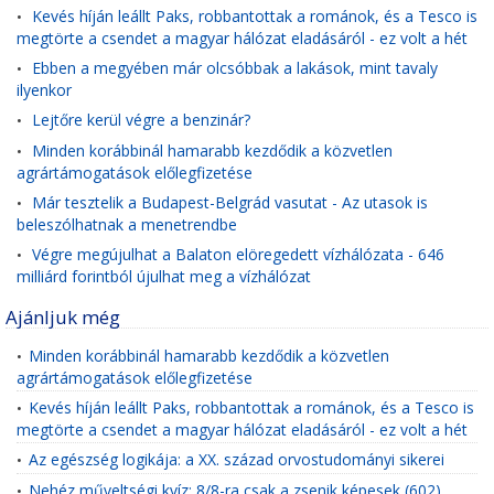
Kevés híján leállt Paks, robbantottak a románok, és a Tesco is
•
megtörte a csendet a magyar hálózat eladásáról - ez volt a hét
Ebben a megyében már olcsóbbak a lakások, mint tavaly
•
ilyenkor
Lejtőre kerül végre a benzinár?
•
Minden korábbinál hamarabb kezdődik a közvetlen
•
agrártámogatások előlegfizetése
Már tesztelik a Budapest-Belgrád vasutat - Az utasok is
•
beleszólhatnak a menetrendbe
Végre megújulhat a Balaton elöregedett vízhálózata - 646
•
milliárd forintból újulhat meg a vízhálózat
Ajánljuk még
Minden korábbinál hamarabb kezdődik a közvetlen
•
agrártámogatások előlegfizetése
Kevés híján leállt Paks, robbantottak a románok, és a Tesco is
•
megtörte a csendet a magyar hálózat eladásáról - ez volt a hét
Az egészség logikája: a XX. század orvostudományi sikerei
•
Nehéz műveltségi kvíz: 8/8-ra csak a zsenik képesek (602)
•