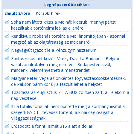
Legnépszerűbb cikkek
Elmúlt 24 óra
|
Korábbi hírek
Soha nem látott krízis a Molnál: kiderült, mennyi pénzt
kaszáltak a történelmi leállás ellenére
Rendkívüli: robbanás történt a Mol finomítójában - azonnal
megszólalt az olajtársaság az incidensről
Nagyágyút igazolt le a Pénzügyminisztérium
Fantasztikus hírt közölt Vitézy Dávid a Budapest-Belgrád
vasútvonalról: ilyen még nem volt Budapesten kívül,
mindenki véleményezheti a menetrendet
Magyar Péter: vége az önkéntes fogyasztáscsökkentésnek,
de Pakson bármikor újra feszült lehet a helyzet
Tőzsdezárás Augusztus 7. - A BUX zöldben zárt, a Telekom a
nap vesztese
Itt a totális fordulat: nem büntette meg a kormányhivatal a
szegedi BYD-t - tévedés történt, a kínai cég reagált a
Világgazdaságnak
Erősödött a forint, ismét 315 alatt a dollár