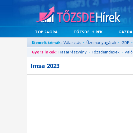
TOP 24 ÓRA
TŐZSDEI HÍREK
GAZDAS
Kiemelt témák:
Választás
•
Üzemanyagárak
•
GDP
•
Gyorslinkek:
Hazai részvény
•
Tőzsdeindexek
•
Való
Imsa 2023