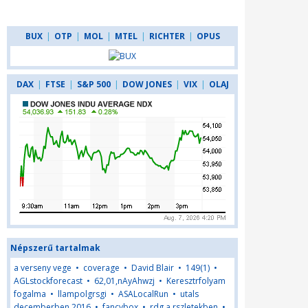
BUX
|
OTP
|
MOL
|
MTEL
|
RICHTER
|
OPUS
DAX
|
FTSE
|
S&P 500
|
DOW JONES
|
VIX
|
OLAJ
Népszerű tartalmak
a verseny vege
•
coverage
•
David Blair
•
149(1)
•
AGLstockforecast
•
62,01,nAyAhwzj
•
Keresztrfolyam
fogalma
•
llampolgrsgi
•
ASALocalRun
•
utals
decemberben 2016
•
fancybox
•
rdg a rszletekben
•