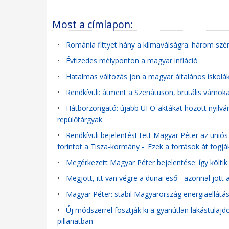
Most a címlapon:
•
Románia fittyet hány a klímaválságra: három szén
•
Évtizedes mélyponton a magyar infláció
•
Hatalmas változás jön a magyar általános iskolák
•
Rendkívüli: átment a Szenátuson, brutális vámoka
•
Hátborzongató: újabb UFO-aktákat hozott nyilván
repülőtárgyak
•
Rendkívüli bejelentést tett Magyar Péter az uniós 
forintot a Tisza-kormány - 'Ezek a források át fogj
•
Megérkezett Magyar Péter bejelentése: így költik e
•
Megjött, itt van végre a dunai eső - azonnal jött 
•
Magyar Péter: stabil Magyarország energiaellát
•
Új módszerrel fosztják ki a gyanútlan lakástulajd
pillanatban