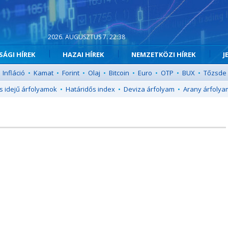
2026. AUGUSZTUS 7. 22:38
ÁGI HÍREK
HAZAI HÍREK
NEMZETKÖZI HÍREK
J
Infláció
•
Kamat
•
Forint
•
Olaj
•
Bitcoin
•
Euro
•
OTP
•
BUX
•
Tőzsde
s idejű árfolyamok
•
Határidős index
•
Deviza árfolyam
•
Arany árfolya