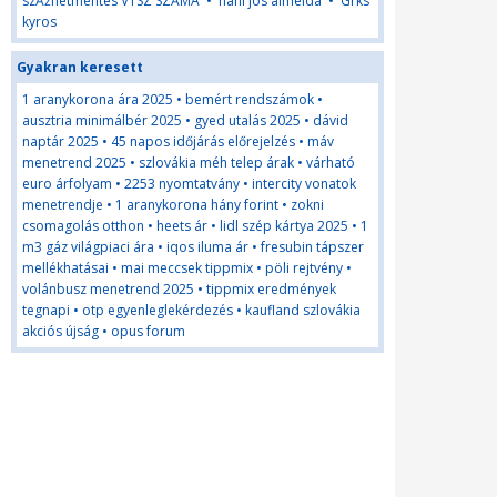
szĂźnetmentes VTSZ SZĂMA
•
nani jos almeida
•
Grks
kyros
Gyakran keresett
1 aranykorona ára 2025
•
bemért rendszámok
•
ausztria minimálbér 2025
•
gyed utalás 2025
•
dávid
naptár 2025
•
45 napos időjárás előrejelzés
•
máv
menetrend 2025
•
szlovákia méh telep árak
•
várható
euro árfolyam
•
2253 nyomtatvány
•
intercity vonatok
menetrendje
•
1 aranykorona hány forint
•
zokni
csomagolás otthon
•
heets ár
•
lidl szép kártya 2025
•
1
m3 gáz világpiaci ára
•
iqos iluma ár
•
fresubin tápszer
mellékhatásai
•
mai meccsek tippmix
•
pöli rejtvény
•
volánbusz menetrend 2025
•
tippmix eredmények
tegnapi
•
otp egyenleglekérdezés
•
kaufland szlovákia
akciós újság
•
opus forum