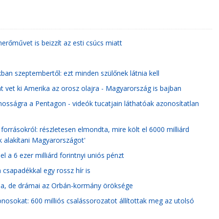
erőművet is beizzít az esti csúcs miatt
ban szeptembertől: ezt minden szülőnek látnia kell
t vet ki Amerika az orosz olajra - Magyarország is bajban
osságra a Pentagon - videók tucatjain láthatóak azonosítatlan
forrásokról: részletesen elmondta, mire költ el 6000 milliárd
ák alakítani Magyarországot'
l a 6 ezer milliárd forintnyi uniós pénzt
a csapadékkal egy rossz hír is
ása, de drámai az Orbán-kormány öröksége
onosokat: 600 milliós csalássorozatot állítottak meg az utolsó