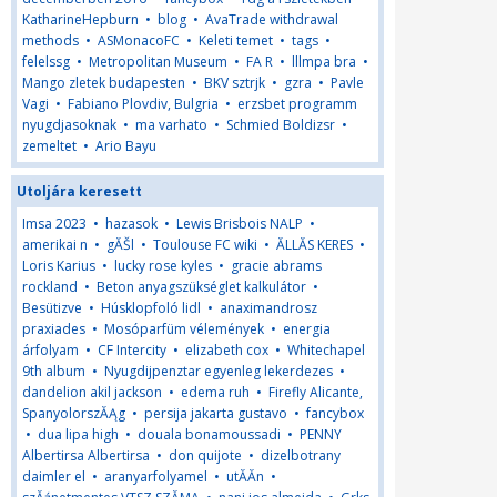
KatharineHepburn
•
blog
•
AvaTrade withdrawal
methods
•
ASMonacoFC
•
Keleti temet
•
tags
•
felelssg
•
Metropolitan Museum
•
FA R
•
lllmpa bra
•
Mango zletek budapesten
•
BKV sztrjk
•
gzra
•
Pavle
Vagi
•
Fabiano Plovdiv, Bulgria
•
erzsbet programm
nyugdjasoknak
•
ma varhato
•
Schmied Boldizsr
•
zemeltet
•
Ario Bayu
Utoljára keresett
Imsa 2023
•
hazasok
•
Lewis Brisbois NALP
•
amerikai n
•
gĂŠl
•
Toulouse FC wiki
•
ĂLLĂS KERES
•
Loris Karius
•
lucky rose kyles
•
gracie abrams
rockland
•
Beton anyagszükséglet kalkulátor
•
Besütizve
•
Húsklopfoló lidl
•
anaximandrosz
praxiades
•
Mosóparfüm vélemények
•
energia
árfolyam
•
CF Intercity
•
elizabeth cox
•
Whitechapel
9th album
•
Nyugdijpenztar egyenleg lekerdezes
•
dandelion akil jackson
•
edema ruh
•
Firefly Alicante,
SpanyolorszĂĄg
•
persija jakarta gustavo
•
fancybox
•
dua lipa high
•
douala bonamoussadi
•
PENNY
Albertirsa Albertirsa
•
don quijote
•
dizelbotrany
daimler el
•
aranyarfolyamel
•
utĂĂn
•