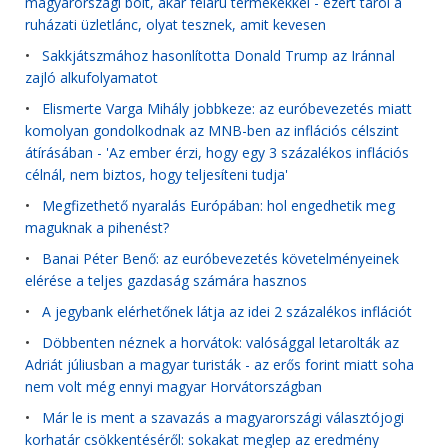
magyarországi bolt, akár félárú termékekkel - ezért tarol a
ruházati üzletlánc, olyat tesznek, amit kevesen
•
Sakkjátszmához hasonlította Donald Trump az Iránnal
zajló alkufolyamatot
•
Elismerte Varga Mihály jobbkeze: az euróbevezetés miatt
komolyan gondolkodnak az MNB-ben az inflációs célszint
átírásában - 'Az ember érzi, hogy egy 3 százalékos inflációs
célnál, nem biztos, hogy teljesíteni tudja'
•
Megfizethető nyaralás Európában: hol engedhetik meg
maguknak a pihenést?
•
Banai Péter Benő: az euróbevezetés követelményeinek
elérése a teljes gazdaság számára hasznos
•
A jegybank elérhetőnek látja az idei 2 százalékos inflációt
•
Döbbenten néznek a horvátok: valósággal letarolták az
Adriát júliusban a magyar turisták - az erős forint miatt soha
nem volt még ennyi magyar Horvátországban
•
Már le is ment a szavazás a magyarországi választójogi
korhatár csökkentéséről: sokakat meglep az eredmény