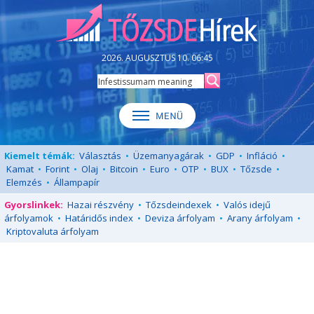
2026. AUGUSZTUS 10. 06:45
Kiemelt témák:
Választás
•
Üzemanyagárak
•
GDP
•
Infláció
•
Kamat
•
Forint
•
Olaj
•
Bitcoin
•
Euro
•
OTP
•
BUX
•
Tőzsde
•
Elemzés
•
Állampapír
Gyorslinkek:
Hazai részvény
•
Tőzsdeindexek
•
Valós idejű
árfolyamok
•
Határidős index
•
Deviza árfolyam
•
Arany árfolyam
•
Kriptovaluta árfolyam