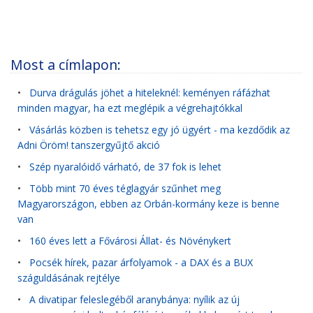
Most a címlapon:
•
Durva drágulás jöhet a hiteleknél: keményen ráfázhat
minden magyar, ha ezt meglépik a végrehajtókkal
•
Vásárlás közben is tehetsz egy jó ügyért - ma kezdődik az
Adni Öröm! tanszergyűjtő akció
•
Szép nyaralóidő várható, de 37 fok is lehet
•
Több mint 70 éves téglagyár szűnhet meg
Magyarországon, ebben az Orbán-kormány keze is benne
van
•
160 éves lett a Fővárosi Állat- és Növénykert
•
Pocsék hírek, pazar árfolyamok - a DAX és a BUX
száguldásának rejtélye
•
A divatipar feleslegéből aranybánya: nyílik az új