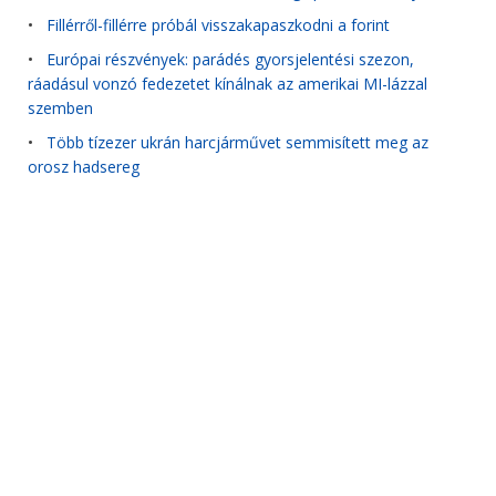
•
Fillérről-fillérre próbál visszakapaszkodni a forint
•
Európai részvények: parádés gyorsjelentési szezon,
ráadásul vonzó fedezetet kínálnak az amerikai MI-lázzal
szemben
•
Több tízezer ukrán harcjárművet semmisített meg az
orosz hadsereg