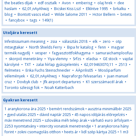
the beatles díjak
•
edf osztalk
•
Avon
•
emberisg
•
olaj hrek
•
dee
haslam
•
62,01,nAyAhwzj
•
Bicskei Kiss Lszl
•
Elklntve 1995
•
brkalku
•
blog
•
Bontott vascs elad
•
Wilde Salome 2011
•
Hctor Bellern
•
bntets
•
fancybox
•
tags
•
149(1)
Utoljára keresett
Infestissumam meaning
•
zsia
•
választás 2018
•
elk
•
zero
•
otp
mtsegtakar
•
North Shields Ferry
•
Bipa hr katalog
•
fenn
•
magyar
termék nagydíj
•
vesper
•
fagyasztottfokhagyma
•
samuraichamploofuu
•
skorpió menetirány
•
Yiya vlemny
•
Srfzs
•
eladsa
•
GE stock
•
vajdai
károlyné
•
TXT
•
zalai hírlap gyászjelentés
•
62,019463070,11
•
2513
•
flelmetes
•
Erika Fuchs Steinschneider
•
ÄÄprilis05
•
Mosóparfüm
vélemények
•
62,01,nAyAhwzj
•
Napraforgo felvasarlas
•
juan manuel
cruz
•
Dovbyk club
•
Jfk airport departures
•
K1 szerszámacél árak
•
Toronto szlessgi fok
•
Noah Katterbach
Gyakran keresett
1 aranykorona ára 2025
•
bemért rendszámok
•
ausztria minimálbér 2025
•
gyed utalás 2025
•
dávid naptár 2025
•
45 napos időjárás előrejelzés
•
máv menetrend 2025
•
szlovákia méh telep árak
•
várható euro árfolyam
•
2253 nyomtatvány
•
intercity vonatok menetrendje
•
1 aranykorona hány
forint
•
zokni csomagolás otthon
•
heets ár
•
lidl szép kártya 2025
•
1 m3