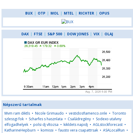
BUX
|
OTP
|
MOL
|
MTEL
|
RICHTER
|
OPUS
DAX
|
FTSE
|
S&P 500
|
DOW JONES
|
VIX
|
OLAJ
Népszerű tartalmak
Mvm ram diktls
•
Nicole Grimaudo
•
vestidosflamenco.onle
•
Toronto
szlessgi fok
•
Scharfes s hasznlata
•
Családregény
•
Sodexo utalvny
elfogadhelyek
•
polsi dj vltozsa
•
kikldets napidj
•
AGLstockforecast
•
KatharineHepburn
•
komissi
•
fausto vera csapattrsak
•
ASALocalRun
•