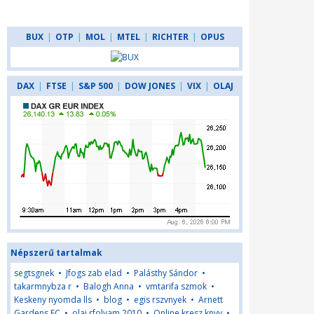
BUX
|
OTP
|
MOL
|
MTEL
|
RICHTER
|
OPUS
DAX
|
FTSE
|
S&P 500
|
DOW JONES
|
VIX
|
OLAJ
Népszerű tartalmak
segtsgnek
•
Jfogs zab elad
•
Palásthy Sándor
•
takarmnybza r
•
Balogh Anna
•
vmtarifa szmok
•
Keskeny nyomda lls
•
blog
•
egis rszvnyek
•
Arnett
Gardens FC
•
olaj rfolyam 2010
•
Online kresz knyv
•