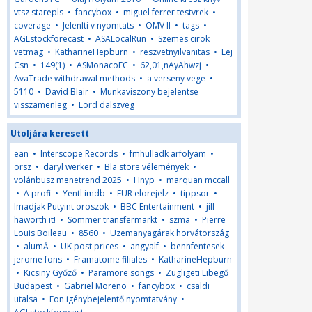
vtsz starepls
•
fancybox
•
miguel ferrer testvrek
•
coverage
•
Jelenlti v nyomtats
•
OMV ll
•
tags
•
AGLstockforecast
•
ASALocalRun
•
Szemes cirok
vetmag
•
KatharineHepburn
•
reszvetnyilvanitas
•
Lej
Csn
•
149(1)
•
ASMonacoFC
•
62,01,nAyAhwzj
•
AvaTrade withdrawal methods
•
a verseny vege
•
5110
•
David Blair
•
Munkaviszony bejelentse
visszamenleg
•
Lord dalszveg
Utoljára keresett
ean
•
Interscope Records
•
fmhulladk arfolyam
•
orsz
•
daryl werker
•
Bla store vélemények
•
volánbusz menetrend 2025
•
Hnyp
•
marquan mccall
•
A profi
•
Yentl imdb
•
EUR elorejelz
•
tippsor
•
Imadjak Putyint oroszok
•
BBC Entertainment
•
jill
haworth it!
•
Sommer transfermarkt
•
szma
•
Pierre
Louis Boileau
•
8560
•
Üzemanyagárak horvátország
•
alumĂ
•
UK post prices
•
angyalf
•
bennfentesek
jerome fons
•
Framatome filiales
•
KatharineHepburn
•
Kicsiny Győző
•
Paramore songs
•
Zugligeti Libegő
Budapest
•
Gabriel Moreno
•
fancybox
•
csaldi
utalsa
•
Eon igénybejelentő nyomtatvány
•