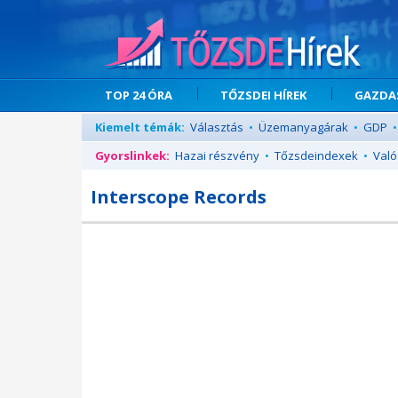
TOP 24 ÓRA
TŐZSDEI HÍREK
GAZDAS
Kiemelt témák:
Választás
•
Üzemanyagárak
•
GDP
•
Gyorslinkek:
Hazai részvény
•
Tőzsdeindexek
•
Való
Interscope Records