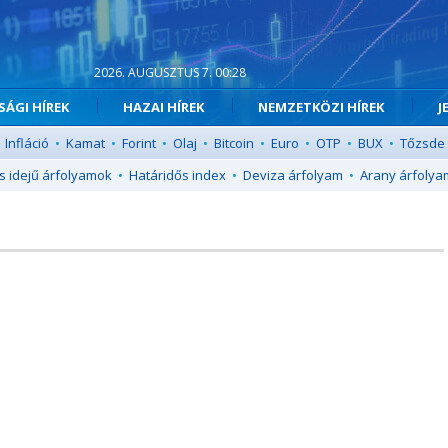
2026. AUGUSZTUS 7. 00:28
ÁGI HÍREK
HAZAI HÍREK
NEMZETKÖZI HÍREK
J
Infláció
•
Kamat
•
Forint
•
Olaj
•
Bitcoin
•
Euro
•
OTP
•
BUX
•
Tőzsde
s idejű árfolyamok
•
Határidős index
•
Deviza árfolyam
•
Arany árfolya