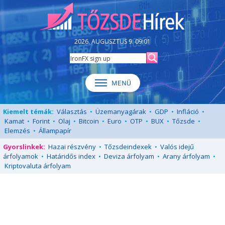
2026. AUGUSZTUS 9. 09:01
Kiemelt témák:
Választás
•
Üzemanyagárak
•
GDP
•
Infláció
•
Kamat
•
Forint
•
Olaj
•
Bitcoin
•
Euro
•
OTP
•
BUX
•
Tőzsde
•
Elemzés
•
Állampapír
Gyorslinkek:
Hazai részvény
•
Tőzsdeindexek
•
Valós idejű
árfolyamok
•
Határidős index
•
Deviza árfolyam
•
Arany árfolyam
•
Kriptovaluta árfolyam