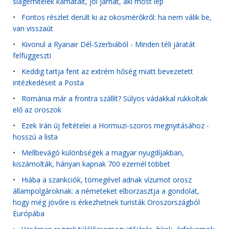
slágerhitelek kamatait, jól járhat, aki most lép
•
Fontos részlet derült ki az okosmérőkről: ha nem válik be,
van visszaút
•
Kivonul a Ryanair Dél-Szerbiából - Minden téli járatát
felfüggeszti
•
Keddig tartja fent az extrém hőség miatt bevezetett
intézkedéseit a Posta
•
Románia már a frontra szállít? Súlyos vádakkal rukkoltak
elő az oroszok
•
Ezek Irán új feltételei a Hormuzi-szoros megnyitásához -
hosszú a lista
•
Mellbevágó különbségek a magyar nyugdíjakban,
kiszámolták, hányan kapnak 700 ezernél többet
•
Hiába a szankciók, tömegével adnak vízumot orosz
állampolgároknak: a németeket elborzasztja a gondolat,
hogy még jövőre is érkezhetnek turisták Oroszországból
Európába