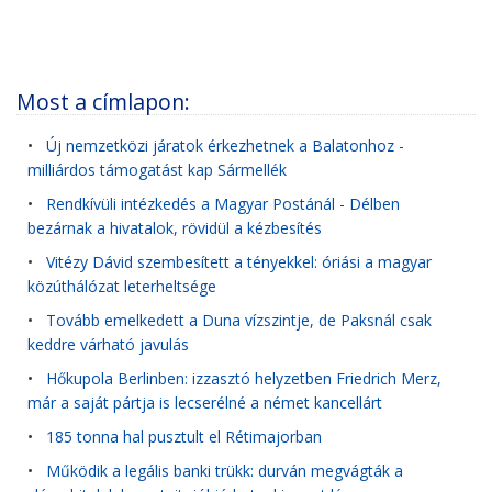
Most a címlapon:
•
Új nemzetközi járatok érkezhetnek a Balatonhoz -
milliárdos támogatást kap Sármellék
•
Rendkívüli intézkedés a Magyar Postánál - Délben
bezárnak a hivatalok, rövidül a kézbesítés
•
Vitézy Dávid szembesített a tényekkel: óriási a magyar
közúthálózat leterheltsége
•
Tovább emelkedett a Duna vízszintje, de Paksnál csak
keddre várható javulás
•
Hőkupola Berlinben: izzasztó helyzetben Friedrich Merz,
már a saját pártja is lecserélné a német kancellárt
•
185 tonna hal pusztult el Rétimajorban
•
Működik a legális banki trükk: durván megvágták a