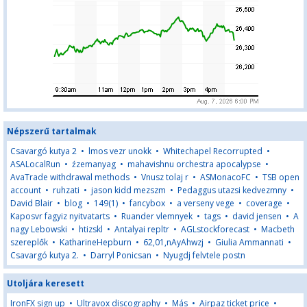
Népszerű tartalmak
Csavargó kutya 2
•
lmos vezr unokk
•
Whitechapel Recorrupted
•
ASALocalRun
•
źzemanyag
•
mahavishnu orchestra apocalypse
•
AvaTrade withdrawal methods
•
Vnusz tolaj r
•
ASMonacoFC
•
TSB open
account
•
ruhzati
•
jason kidd mezszm
•
Pedaggus utazsi kedvezmny
•
David Blair
•
blog
•
149(1)
•
fancybox
•
a verseny vege
•
coverage
•
Kaposvr fagyiz nyitvatarts
•
Ruander vlemnyek
•
tags
•
david jensen
•
A
nagy Lebowski
•
htizskl
•
Antalyai repltr
•
AGLstockforecast
•
Macbeth
szereplők
•
KatharineHepburn
•
62,01,nAyAhwzj
•
Giulia Ammannati
•
Csavargó kutya 2.
•
Darryl Ponicsan
•
Nyugdj felvtele postn
Utoljára keresett
IronFX sign up
•
Ultravox discography
•
Más
•
Airpaz ticket price
•