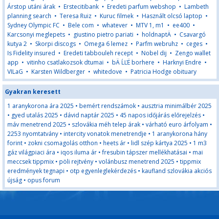
Árstop utáni árak
•
Erstecitibank
•
Eredeti parfum webshop
•
Lambeth
planning search
•
Teresa Ruiz
•
Kuruc filmek
•
Használt olcsó laptop
•
Sydney Olympic FC
•
Bele com
•
whatever
•
MTV 1, m1
•
ee400
•
Karcsonyi meglepets
•
giustino pietro pariati
•
holdnaptÄ
•
Csavargó
kutya 2
•
Skorpi discogs
•
Omega 6 lemez
•
Parfm webruhz
•
ceges
•
Is Fidelity insured
•
Eredeti tabbouleh recept
•
Nobel dij
•
Zengo wallet
app
•
vitinho csatlakozsok dtumai
•
bÄ ĹĽË borhere
•
Harknyi Endre
•
VILaG
•
Karsten Wildberger
•
whitedove
•
Patricia Hodge obituary
Gyakran keresett
1 aranykorona ára 2025
•
bemért rendszámok
•
ausztria minimálbér 2025
•
gyed utalás 2025
•
dávid naptár 2025
•
45 napos időjárás előrejelzés
•
máv menetrend 2025
•
szlovákia méh telep árak
•
várható euro árfolyam
•
2253 nyomtatvány
•
intercity vonatok menetrendje
•
1 aranykorona hány
forint
•
zokni csomagolás otthon
•
heets ár
•
lidl szép kártya 2025
•
1 m3
gáz világpiaci ára
•
iqos iluma ár
•
fresubin tápszer mellékhatásai
•
mai
meccsek tippmix
•
pöli rejtvény
•
volánbusz menetrend 2025
•
tippmix
eredmények tegnapi
•
otp egyenleglekérdezés
•
kaufland szlovákia akciós
újság
•
opus forum