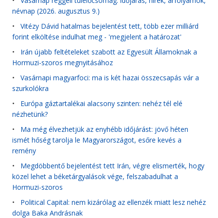
•
Vasárnap reggeli túlélőcsomag: időjárás, hírek, árfolyamok,
névnap (2026. augusztus 9.)
•
Vitézy Dávid hatalmas bejelentést tett, több ezer milliárd
forint elköltése indulhat meg - 'megjelent a határozat'
•
Irán újabb feltételeket szabott az Egyesült Államoknak a
Hormuzi-szoros megnyitásához
•
Vasárnapi magyarfoci: ma is két hazai összecsapás vár a
szurkolókra
•
Európa gáztartalékai alacsony szinten: nehéz tél elé
nézhetünk?
•
Ma még élvezhetjük az enyhébb időjárást: jövő héten
ismét hőség tarolja le Magyarországot, esőre kevés a
remény
•
Megdöbbentő bejelentést tett Irán, végre elismerték, hogy
közel lehet a béketárgyalások vége, felszabadulhat a
Hormuzi-szoros
•
Political Capital: nem kizárólag az ellenzék miatt lesz nehéz
dolga Baka Andrásnak