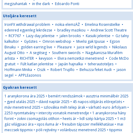
megzuhantak
•
in the dark
•
Edoardo Ponti
Utoljára keresett
IronFX withdrawal problem
•
nokia elemzÄŽ
•
Emelina Rosenstielke
•
edenred egyenleg lekrdezse
•
bradley mazikou
•
Andrew Scott Theatre
•
RCF767
•
Lazy day jelentse
•
jalen brooks
•
Kasuki jelentse
•
Gz talny
kalkultor
•
Győztes
•
Omron webshop
•
Mvelsi gak tpusai
•
Egzon
Binaku
•
golden earring live
•
Pleasure
•
juice wrld legends
•
Nikolaus
August Otto
•
A segitseg
•
Southern swords
•
Nagykanizsa Murafém
arlista
•
RICHTER
•
kevyson
•
Elvira nemzetkzi menetrend
•
Code McDo
gratuit
•
Fült katlan jelentése
•
Japán hajnalka
•
teherautoteljes
•
Hoffmann Mnika
•
Oszk
•
Robert Trujillo
•
Behuzza feket Audi
•
jason
segel
•
APPLEazonos
Gyakran keresett
1 aranykorona ára 2025
•
bemért rendszámok
•
ausztria minimálbér 2025
•
gyed utalás 2025
•
dávid naptár 2025
•
45 napos időjárás előrejelzés
•
máv menetrend 2025
•
szlovákia méh telep árak
•
várható euro árfolyam
•
2253 nyomtatvány
•
intercity vonatok menetrendje
•
1 aranykorona hány
forint
•
zokni csomagolás otthon
•
heets ár
•
lidl szép kártya 2025
•
1 m3
gáz világpiaci ára
•
iqos iluma ár
•
fresubin tápszer mellékhatásai
•
mai
meccsek tippmix
•
pöli rejtvény
•
volánbusz menetrend 2025
•
tippmix