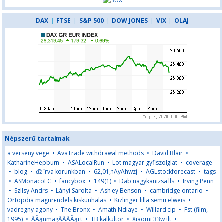
DAX
|
FTSE
|
S&P 500
|
DOW JONES
|
VIX
|
OLAJ
Népszerű tartalmak
a verseny vege
•
AvaTrade withdrawal methods
•
David Blair
•
KatharineHepburn
•
ASALocalRun
•
Lot magyar gyflszolglat
•
coverage
•
blog
•
ďż˝rva korunkban
•
62,01,nAyAhwzj
•
AGLstockforecast
•
tags
•
ASMonacoFC
•
fancybox
•
149(1)
•
Dab nagykanizsa lls
•
Irving Penn
•
Szllsy Andrs
•
Lányi Sarolta
•
Ashley Benson
•
cambridge ontario
•
Ortopdia magnrendels kiskunhalas
•
Kizlinger lilla semmelweis
•
vadregny agony
•
The Bronx
•
Amath Ndiaye
•
Willard cip
•
Fst (film,
1995)
•
ĂÄąnmagĂĂĂÄąrt
•
TB kalkultor
•
Xiaomi 33w tlt
•