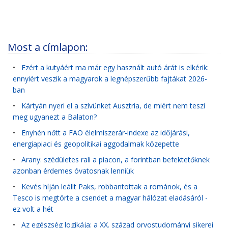
Most a címlapon:
•
Ezért a kutyáért ma már egy használt autó árát is elkérik:
ennyiért veszik a magyarok a legnépszerűbb fajtákat 2026-
ban
•
Kártyán nyeri el a szívünket Ausztria, de miért nem teszi
meg ugyanezt a Balaton?
•
Enyhén nőtt a FAO élelmiszerár-indexe az időjárási,
energiapiaci és geopolitikai aggodalmak közepette
•
Arany: szédületes rali a piacon, a forintban befektetőknek
azonban érdemes óvatosnak lenniük
•
Kevés híján leállt Paks, robbantottak a románok, és a
Tesco is megtörte a csendet a magyar hálózat eladásáról -
ez volt a hét
•
Az egészség logikája: a XX. század orvostudományi sikerei