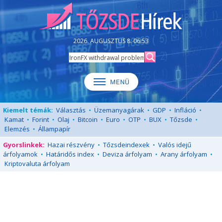
2026. AUGUSZTUS 8. 06:53
Kiemelt témák:
Választás
•
Üzemanyagárak
•
GDP
•
Infláció
•
Kamat
•
Forint
•
Olaj
•
Bitcoin
•
Euro
•
OTP
•
BUX
•
Tőzsde
•
Elemzés
•
Állampapír
Gyorslinkek:
Hazai részvény
•
Tőzsdeindexek
•
Valós idejű
árfolyamok
•
Határidős index
•
Deviza árfolyam
•
Arany árfolyam
•
Kriptovaluta árfolyam