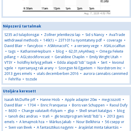
Népszerű tartalmak
S235 acl tulajdonsgai
•
Zollner jelentkezsi lap
•
Sid s Nancy
•
AvaTrade
withdrawal methods
•
149(1)
•
23T1011u nyomtatvny pdf
•
coverage
•
David Blair
•
fancybox
•
ASMonacoFC
•
a verseny vege
•
ASALocalRun
•
tags
•
KatharineHepburn
•
blog
•
62,01,nAyAhwzj
•
Omega Fekete
pillang
•
AGLstockforecast
•
Geraldine Chaplin
•
Emily Wright Utah
•
VTSY
•
holdfny kirlysg jellsek
•
Edda alapďż˝tďż˝ tagok
•
Sert
•
kivonul
vgele
•
nyersanyag rak arany
•
Szongsin Ni Egyetem
•
Nordstrom Inc
•
2013 gyes emels
•
utals decemberben 2016
•
aurora cannabis cannimed
•
Fehrlfia
•
tozsde
Utoljára keresett
Isaiah McDuffie pff
•
Hanne Hiob
•
Apple adapter 20w
•
megcsszott
•
David Blair
•
1704
•
Enric Franquesa
•
Boris van Schuppen
•
Raoul Dufy
•
8630
•
Change valutavlt rfolyam
•
gbp
•
Shell smart katalgus
•
blog
•
tanoh dez andras
•
trafi
•
gki tesztprogram letďż˝ltďż˝s
•
2013 gyes
emels
•
A kmajmok hza
•
Márkus Jakab
•
Nour Belkhiria
•
56 csepp vr
•
Sven van Beek
•
A fantasztikus nagynni
•
árajánlat minta takaritás
•