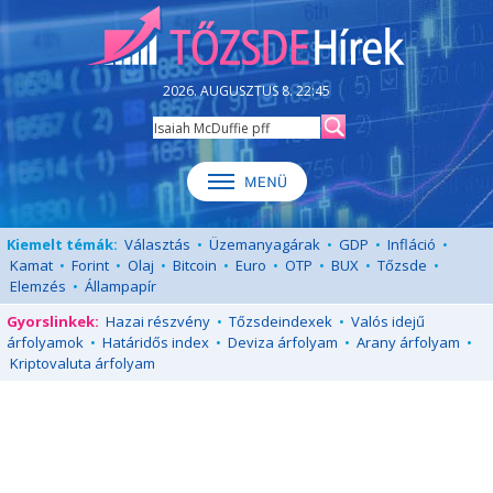
2026. AUGUSZTUS 8. 22:45
Kiemelt témák:
Választás
•
Üzemanyagárak
•
GDP
•
Infláció
•
Kamat
•
Forint
•
Olaj
•
Bitcoin
•
Euro
•
OTP
•
BUX
•
Tőzsde
•
Elemzés
•
Állampapír
Gyorslinkek:
Hazai részvény
•
Tőzsdeindexek
•
Valós idejű
árfolyamok
•
Határidős index
•
Deviza árfolyam
•
Arany árfolyam
•
Kriptovaluta árfolyam