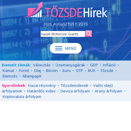
2026. AUGUSZTUS 7. 23:15
Kiemelt témák:
Választás
•
Üzemanyagárak
•
GDP
•
Infláció
•
Kamat
•
Forint
•
Olaj
•
Bitcoin
•
Euro
•
OTP
•
BUX
•
Tőzsde
•
Elemzés
•
Állampapír
Gyorslinkek:
Hazai részvény
•
Tőzsdeindexek
•
Valós idejű
árfolyamok
•
Határidős index
•
Deviza árfolyam
•
Arany árfolyam
•
Kriptovaluta árfolyam