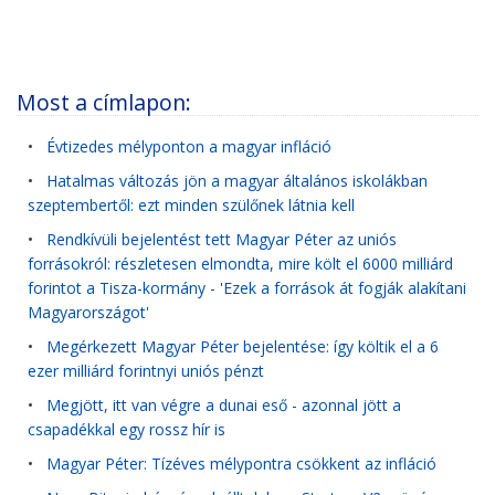
Most a címlapon:
•
Évtizedes mélyponton a magyar infláció
•
Hatalmas változás jön a magyar általános iskolákban
szeptembertől: ezt minden szülőnek látnia kell
•
Rendkívüli bejelentést tett Magyar Péter az uniós
forrásokról: részletesen elmondta, mire költ el 6000 milliárd
forintot a Tisza-kormány - 'Ezek a források át fogják alakítani
Magyarországot'
•
Megérkezett Magyar Péter bejelentése: így költik el a 6
ezer milliárd forintnyi uniós pénzt
•
Megjött, itt van végre a dunai eső - azonnal jött a
csapadékkal egy rossz hír is
•
Magyar Péter: Tízéves mélypontra csökkent az infláció