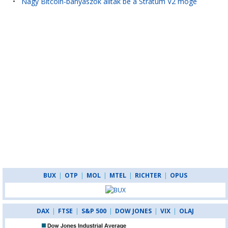
•
Nagy Bitcoin-bányászok álltak be a Stratum V2 mögé
BUX
|
OTP
|
MOL
|
MTEL
|
RICHTER
|
OPUS
DAX
|
FTSE
|
S&P 500
|
DOW JONES
|
VIX
|
OLAJ