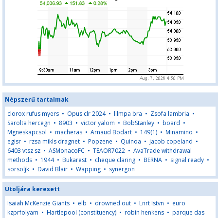
Népszerű tartalmak
clorox rufus myers
•
Opus clr 2024
•
lllmpa bra
•
Zsofa lambria
•
Sarolta hercegn
•
8903
•
victor yalom
•
BobStanley
•
board
•
Mgneskapcsol
•
macheras
•
Arnaud Bodart
•
149(1)
•
Minamino
•
egisr
•
rzsa mikls dragnet
•
Popzene
•
Quinoa
•
jacob copeland
•
6403 vtsz sz
•
ASMonacoFC
•
TEAOR7022
•
AvaTrade withdrawal
methods
•
1944
•
Bukarest
•
cheque claring
•
BERNA
•
signal ready
•
sorsoljk
•
David Blair
•
Wapping
•
synergon
Utoljára keresett
Isaiah McKenzie Giants
•
elb
•
drowned out
•
Lnrt Istvn
•
euro
kzprfolyam
•
Hartlepool (constituency)
•
robin henkens
•
parque das