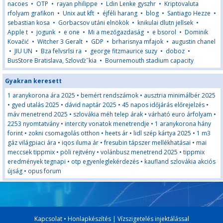
nacoes
•
OTP
•
rayan philippe
•
Ldin Lenke gyszhr
•
Kriptovaluta
rfolyam grafikon
•
Unix aut kft
•
éjféli harang
•
blog
•
Santiago Hezze
•
sebastian kosa
•
Gorbacsov utáni elnökök
•
knikulai dlutn jellsek
•
Apple t
•
jogunk
•
e one
•
Mi a mezőgazdaság
•
e bsorol
•
Dominik
Kovačić
•
Witcher 3 Geralt
•
GDP
•
brharisnya mfajok
•
augustin chanel
•
JIU UN
•
Bza felvsrlsi ra
•
george fitzmaurice suzy
•
doboz
•
BusStore Bratislava, Szlovďż˝kia
•
Bournemouth stadium capacity
Gyakran keresett
1 aranykorona ára 2025
•
bemért rendszámok
•
ausztria minimálbér 2025
•
gyed utalás 2025
•
dávid naptár 2025
•
45 napos időjárás előrejelzés
•
máv menetrend 2025
•
szlovákia méh telep árak
•
várható euro árfolyam
•
2253 nyomtatvány
•
intercity vonatok menetrendje
•
1 aranykorona hány
forint
•
zokni csomagolás otthon
•
heets ár
•
lidl szép kártya 2025
•
1 m3
gáz világpiaci ára
•
iqos iluma ár
•
fresubin tápszer mellékhatásai
•
mai
meccsek tippmix
•
pöli rejtvény
•
volánbusz menetrend 2025
•
tippmix
eredmények tegnapi
•
otp egyenleglekérdezés
•
kaufland szlovákia akciós
újság
•
opus forum
Kapcsolat
•
Honlapkészítés
|
Vízszigetelés injektálással