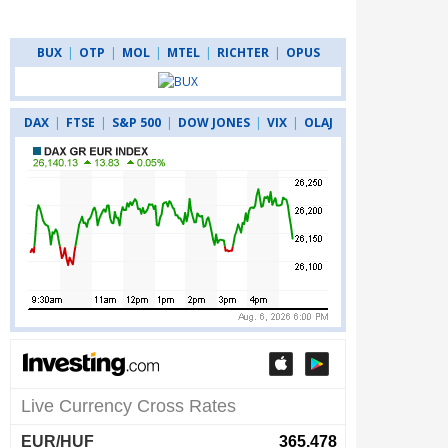
BUX
|
OTP
|
MOL
|
MTEL
|
RICHTER
|
OPUS
DAX
|
FTSE
|
S&P 500
|
DOW JONES
|
VIX
|
OLAJ