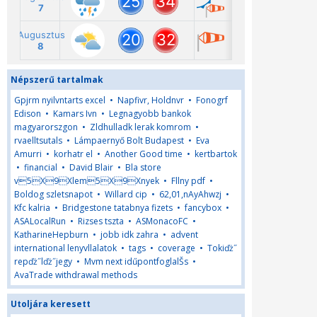
Népszerű tartalmak
Gpjrm nyilvntarts excel
•
Napfivr, Holdnvr
•
Fonogrf
Edison
•
Kamars Ivn
•
Legnagyobb bankok
magyarorszgon
•
Zldhulladk lerak komrom
•
rvaelltsutals
•
Lámpaernyő Bolt Budapest
•
Eva
Amurri
•
korhatr el
•
Another Good time
•
kertbartok
•
financial
•
David Blair
•
Bla store
v5X9Xlem5X9Xnyek
•
Fllny pdf
•
Boldog szletsnapot
•
Willard cip
•
62,01,nAyAhwzj
•
Kfc kalria
•
Bridgestone tatabnya fizets
•
fancybox
•
ASALocalRun
•
Rizses tszta
•
ASMonacoFC
•
KatharineHepburn
•
jobb idk zahra
•
advent
international lenyvllalatok
•
tags
•
coverage
•
Tokiďż˝
repďż˝lďż˝jegy
•
Mvm next idűpontfoglalŠs
•
AvaTrade withdrawal methods
Utoljára keresett