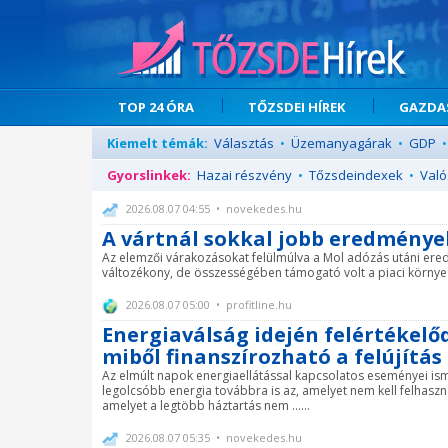
TOP 24 ÓRA
TŐZSDEI HÍREK
GAZDAS
Kiemelt témák:
Választás
•
Üzemanyagárak
•
GDP
•
Gyorslinkek:
Hazai részvény
•
Tőzsdeindexek
•
Való
2026.08.07 04:55 • novekedes.hu
A vártnál sokkal jobb eredménye
Az elemzői várakozásokat felülmúlva a Mol adózás utáni ere
változékony, de összességében támogató volt a piaci környezet
2026.08.07 05:00 • profitline.hu
Energiaválság idején felértékelő
miből finanszírozható a felújítás
Az elmúlt napok energiaellátással kapcsolatos eseményei ismé
legolcsóbb energia továbbra is az, amelyet nem kell felhaszná
amelyet a legtöbb háztartás nem ......
2026.08.07 05:35 • novekedes.hu