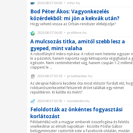
2026.08.07 06:00 • mfor.hu
Bod Péter Ákos: Vagyonkezelés
közérdekből: mi jön a kekvák után?
Hogy vehető vissza az Orbán-rendszer elitképzője?
2026.08.07 06:00 • profitline.hu
A mulcsozás titka, amitől szebb lesz a
gyeped, mint valaha
A robotfűnyíró mikro-nyírása: A robot nem hetente egyszer n
le a pázsitot, hanem naponta vagy kétnaponta végighalad a 
egészén. Nem centimétereket vág, hanem csupán 1-2 millimé
csippent le ...
2026.08.07 05:55 • privatbankar.hu
Az ukrajnai háború kezdete óta most először fordult elő, hog
robbanószerkezettel felszerelt drónt találtak egy német
repülőtéren. Ki küldte és miért?
2026.08.07 05:50 • novekedes.hu
Feloldották az önkéntes fogyasztási
korlátozást
Példaértékű volt a magyar emberek összefogása és felelős
viselkedése az elmúlt napokban - közölte Pósfai Gábor
belügyminiszter csütörtök este a Facebook-oldalán, miután