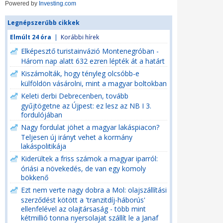
Powered by
Investing.com
Legnépszerűbb cikkek
Elmúlt 24 óra
|
Korábbi hírek
Elképesztő turistainvázió Montenegróban -
Három nap alatt 632 ezren lépték át a határt
Kiszámolták, hogy tényleg olcsóbb-e
külföldön vásárolni, mint a magyar boltokban
Keleti derbi Debrecenben, tovább
gyűjtögetne az Újpest: ez lesz az NB I 3.
fordulójában
Nagy fordulat jöhet a magyar lakáspiacon?
Teljesen új irányt vehet a kormány
lakáspolitikája
Kiderültek a friss számok a magyar iparról:
óriási a növekedés, de van egy komoly
bökkenő
Ezt nem verte nagy dobra a Mol: olajszállítási
szerződést kötött a 'tranzitdíj-háborús'
ellenfelével az olajtársaság - több mint
kétmillió tonna nyersolajat szállít le a Janaf