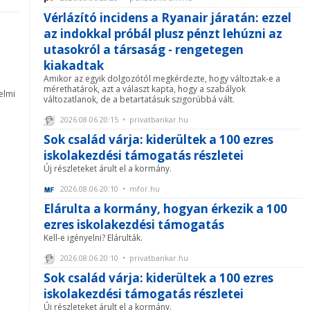
Vérlázító incidens a Ryanair járatán: ezzel
az indokkal próbál plusz pénzt lehúzni az
utasokról a társaság - rengetegen
kiakadtak
Amikor az egyik dolgozótól megkérdezte, hogy változtak-e a
mérethatárok, azt a választ kapta, hogy a szabályok
elmi
változatlanok, de a betartatásuk szigorúbbá vált.
2026.08.06 20:15 • privatbankar.hu
Sok család várja: kiderültek a 100 ezres
iskolakezdési támogatás részletei
Új részleteket árult el a kormány.
2026.08.06 20:10 • mfor.hu
Elárulta a kormány, hogyan érkezik a 100
ezres iskolakezdési támogatás
Kell-e igényelni? Elárulták.
2026.08.06 20:10 • privatbankar.hu
Sok család várja: kiderültek a 100 ezres
iskolakezdési támogatás részletei
Új részleteket árult el a kormány.