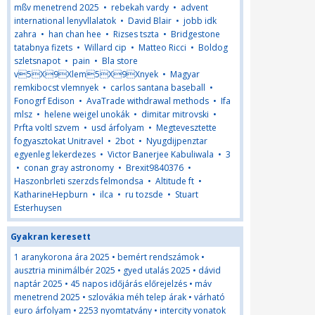
mßv menetrend 2025
•
rebekah vardy
•
advent
international lenyvllalatok
•
David Blair
•
jobb idk
zahra
•
han chan hee
•
Rizses tszta
•
Bridgestone
tatabnya fizets
•
Willard cip
•
Matteo Ricci
•
Boldog
szletsnapot
•
pain
•
Bla store
v5X9Xlem5X9Xnyek
•
Magyar
remkibocst vlemnyek
•
carlos santana baseball
•
Fonogrf Edison
•
AvaTrade withdrawal methods
•
Ifa
mlsz
•
helene weigel unokák
•
dimitar mitrovski
•
Prfta voltl szvem
•
usd árfolyam
•
Megtevesztette
fogyasztokat Unitravel
•
2bot
•
Nyugdijpenztar
egyenleg lekerdezes
•
Victor Banerjee Kabuliwala
•
3
•
conan gray astronomy
•
Brexit9840376
•
Haszonbrleti szerzds felmondsa
•
Altitude ft
•
KatharineHepburn
•
ilca
•
ru tozsde
•
Stuart
Esterhuysen
Gyakran keresett
1 aranykorona ára 2025
•
bemért rendszámok
•
ausztria minimálbér 2025
•
gyed utalás 2025
•
dávid
naptár 2025
•
45 napos időjárás előrejelzés
•
máv
menetrend 2025
•
szlovákia méh telep árak
•
várható
euro árfolyam
•
2253 nyomtatvány
•
intercity vonatok