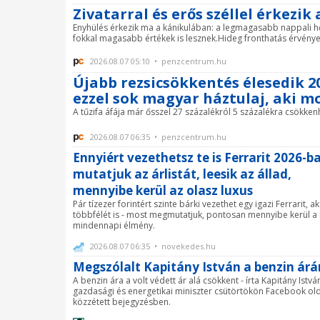
Zivatarral és erős széllel érkezik
Enyhülés érkezik ma a kánikulában: a legmagasabb nappali hő
fokkal magasabb értékek is lesznek.Hideg fronthatás érvényesü
2026.08.07 05:10 • penzcentrum.hu
Újabb rezsicsökkentés élesedik 20
ezzel sok magyar háztulaj, aki mo
A tűzifa áfája már ősszel 27 százalékról 5 százalékra csökke
2026.08.07 06:35 • penzcentrum.hu
Ennyiért vezethetsz te is Ferrarit 2026-b
mutatjuk az árlistát, leesik az állad,
mennyibe kerül az olasz luxus
Pár tízezer forintért szinte bárki vezethet egy igazi Ferrarit, a
többfélét is - most megmutatjuk, pontosan mennyibe kerül 
mindennapi élmény.
2026.08.07 06:35 • novekedes.hu
Megszólalt Kapitány István a benzin árá
A benzin ára a volt védett ár alá csökkent - írta Kapitány Istvá
gazdasági és energetikai miniszter csütörtökön Facebook ol
közzétett bejegyzésben.