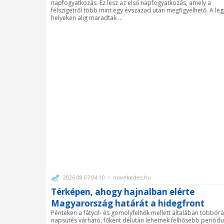
napfogyatkozás. Ez lesz az első napfogyatkozás, amely a
félszigetről több mint egy évszázad után megfigyelhető. A le
helyeken alig maradtak ...
2026.08.07 04:10 • novekedes.hu
Térképen, ahogy hajnalban elérte
Magyarország határát a hidegfront
Pénteken a fátyol- és gomolyfelhők mellett általában többór
napsütés várható, főként délután lehetnek felhősebb periódu