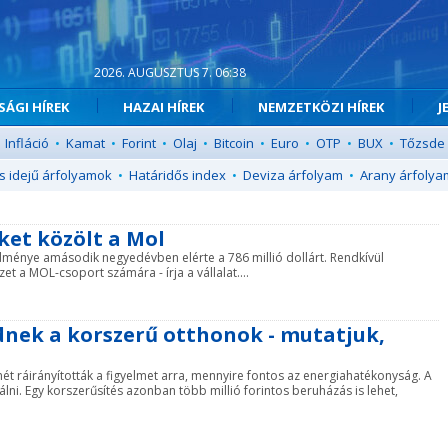
2026. AUGUSZTUS 7. 06:38
ÁGI HÍREK
HAZAI HÍREK
NEMZETKÖZI HÍREK
J
Infláció
•
Kamat
•
Forint
•
Olaj
•
Bitcoin
•
Euro
•
OTP
•
BUX
•
Tőzsde
s idejű árfolyamok
•
Határidős index
•
Deviza árfolyam
•
Arany árfolya
ket közölt a Mol
dménye amásodik negyedévben elérte a 786 millió dollárt. Rendkívül
 a MOL-csoport számára - írja a vállalat....
dnek a korszerű otthonok - mutatjuk,
t ráirányították a figyelmet arra, mennyire fontos az energiahatékonyság. A
lni. Egy korszerűsítés azonban több millió forintos beruházás is lehet,