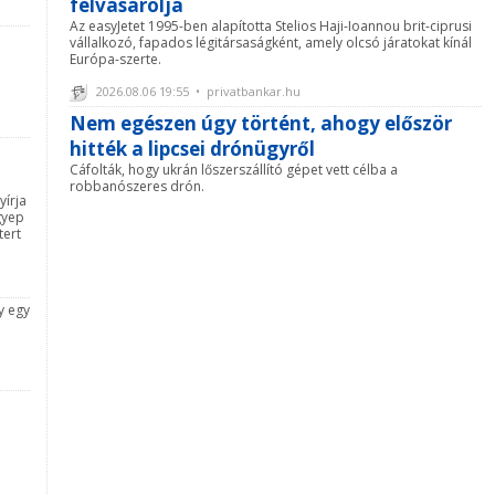
felvásárolja
Az easyJetet 1995-ben alapította Stelios Haji-Ioannou brit-ciprusi
vállalkozó, fapados légitársaságként, amely olcsó járatokat kínál
Európa-szerte.
2026.08.06 19:55 • privatbankar.hu
Nem egészen úgy történt, ahogy először
hitték a lipcsei drónügyről
Cáfolták, hogy ukrán lőszerszállító gépet vett célba a
robbanószeres drón.
yírja
gyep
tert
y egy