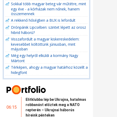
Sokkal több magyar beteg vár műtétre, mint
egy éve - a kórházak nem nőnek, hanem
összemennek
A rekkenő hőségben a BUX is lefordult
Drónpánik Lipcsében: szintet lépett az orosz
hibrid háború?
Visszafordult a magyar kiskereskedelem:
kevesebbet költöttünk júniusban, mint
májusban
Még egy helyről elküldi a kormány Nagy
Mártont
Térképen, ahogy a magyar határhoz közelít a
hidegfont
Elitklubba lép be Ukrajna, hatalmas
robbanást előztek meg a NATO
06:15
repterén – Ukrajnai háborús
híreink pénteken