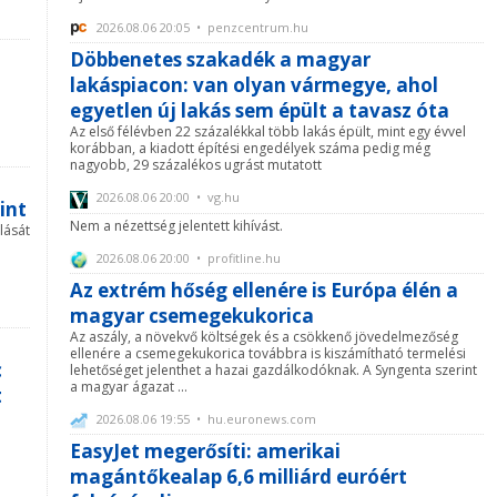
2026.08.06 20:05 • penzcentrum.hu
Döbbenetes szakadék a magyar
lakáspiacon: van olyan vármegye, ahol
egyetlen új lakás sem épült a tavasz óta
Az első félévben 22 százalékkal több lakás épült, mint egy évvel
korábban, a kiadott építési engedélyek száma pedig még
nagyobb, 29 százalékos ugrást mutatott
2026.08.06 20:00 • vg.hu
int
Nem a nézettség jelentett kihívást.
lását
2026.08.06 20:00 • profitline.hu
Az extrém hőség ellenére is Európa élén a
magyar csemegekukorica
Az aszály, a növekvő költségek és a csökkenő jövedelmezőség
ellenére a csemegekukorica továbbra is kiszámítható termelési
c
lehetőséget jelenthet a hazai gazdálkodóknak. A Syngenta szerint
a magyar ágazat ...
t
2026.08.06 19:55 • hu.euronews.com
EasyJet megerősíti: amerikai
magántőkealap 6,6 milliárd euróért