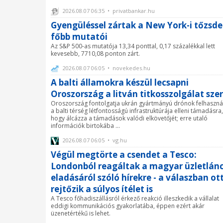
2026.08.07 06:35 • privatbankar.hu
Gyengüléssel zártak a New York-i tőzsde
főbb mutatói
Az S&P 500-as mutatója 13,34 ponttal, 0,17 százalékkal lett
kevesebb, 7710,08 ponton zárt.
2026.08.07 06:05 • novekedes.hu
A balti államokra készül lecsapni
Oroszország a litván titkosszolgálat szer
Oroszország fontolgatja ukrán gyártmányú drónok felhaszná
a balti térség létfontosságú infrastruktúrája elleni támadásra,
hogy álcázza a támadások valódi elkövetőjét; erre utaló
információk birtokába ...
2026.08.07 06:05 • vg.hu
Végül megtörte a csendet a Tesco:
Londonból reagáltak a magyar üzletlán
eladásáról szóló hírekre - a válaszban ot
rejtőzik a súlyos ítélet is
A Tesco főhadiszállásról érkező reakció illeszkedik a vállalat
eddigi kommunikációs gyakorlatába, éppen ezért akár
üzenetértékű is lehet.