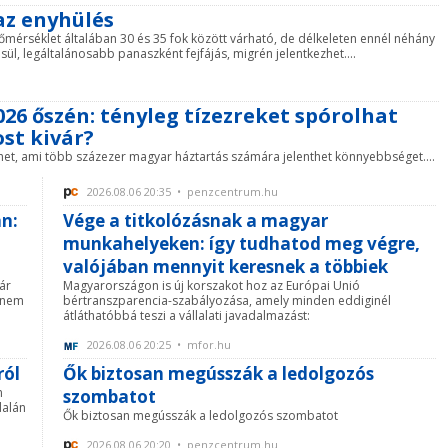
 az enyhülés
mérséklet általában 30 és 35 fok között várható, de délkeleten ennél néhány
l, legáltalánosabb panaszként fejfájás, migrén jelentkezhet....
26 őszén: tényleg tízezreket spórolhat
st kivár?
nhet, ami több százezer magyar háztartás számára jelenthet könnyebbséget....
2026.08.06 20:35 • penzcentrum.hu
an:
Vége a titkolózásnak a magyar
munkahelyeken: így tudhatod meg végre,
valójában mennyit keresnek a többiek
kár
Magyarországon is új korszakot hoz az Európai Unió
a nem
bértranszparencia-szabályozása, amely minden eddiginél
átláthatóbbá teszi a vállalati javadalmazást:
2026.08.06 20:25 • mfor.hu
ról
Ők biztosan megússzák a ledolgozós
n
szombatot
dalán
Ők biztosan megússzák a ledolgozós szombatot
2026.08.06 20:20 • penzcentrum.hu