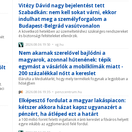
Vitézy Dávid nagy bejelentést tett
Szabadkán: nem kell sokat várni, ekkor
indulhat meg a személyforgalom a
Budapest-Belgrád vasútvonalon
A következő hetekben az üzemeltetéshez szükséges rendszereket
és biztonsági feltételeket ellenőrzik.
mét
2026.08.06 19:50 • vg.hu
Nem akarnak szerelővel bajlódni a
magyarok, azonnal hűtenének: tépik
egymást a vásárlók a mobilklímák miatt -
ölt
200 százalékkal nőtt a kereslet
Elárulta a MediaMarkt, hogy mely termékek fogynak a legjobban a
hőségben
t.
aci
2026.08.06 19:35 • penzcentrum.hu
Elképesztő fordulat a magyar lakáspiacon:
kétszer akkora házat kapsz ugyanazért a
pénzért, ha átléped ezt a határt
a 100 millió forint feletti ingatlanok iránti kereslet a főváros helyett
egyre inkább az agglomeráció felé fordul.