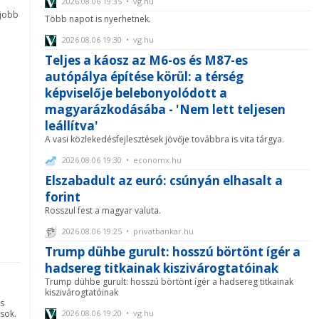
2026.08.06 19:35 • vg.hu
gjobb
Több napot is nyerhetnek.
2026.08.06 19:30 • vg.hu
Teljes a káosz az M6-os és M87-es
autópálya építése körül: a térség
képviselője belebonyolódott a
magyarázkodásába - 'Nem lett teljesen
leállítva'
A vasi közlekedésfejlesztések jövője továbbra is vita tárgya.
2026.08.06 19:30 • economx.hu
Elszabadult az euró: csúnyán elhasalt a
forint
Rosszul fest a magyar valuta.
2026.08.06 19:25 • privatbankar.hu
Trump dühbe gurult: hosszú börtönt ígér a
hadsereg titkainak kiszivárogtatóinak
Trump dühbe gurult: hosszú börtönt ígér a hadsereg titkainak
kiszivárogtatóinak
ás
sok.
2026.08.06 19:20 • vg.hu