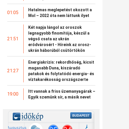
Hatalmas meglepetést okozott a
01:05
Mol – 2022 óta nem láttunk ilyet
Két napja lángol az oroszok
legnagyobb finomítója, készül a
21:51
végső csata az ukrán
erődvárosért - Híreink az orosz-
ukrán háborúból csütörtökön
Energiakrízis: rekordhőség, kicsit
magasabb Duna, kiszáradó
21:27
patakok és folytatódó energia- és
víztakarékosság országszerte
Itt vannak a friss üzemanyagárak –
19:00
Egyik szemünk sír, a másik nevet