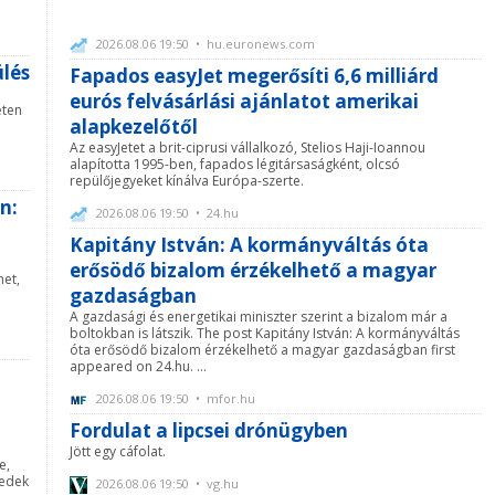
2026.08.06 19:50 • hu.euronews.com
ülés
Fapados easyJet megerősíti 6,6 milliárd
eurós felvásárlási ajánlatot amerikai
eten
alapkezelőtől
Az easyJetet a brit-ciprusi vállalkozó, Stelios Haji-Ioannou
alapította 1995-ben, fapados légitársaságként, olcsó
repülőjegyeket kínálva Európa-szerte.
n:
2026.08.06 19:50 • 24.hu
Kapitány István: A kormányváltás óta
erősödő bizalom érzékelhető a magyar
het,
gazdaságban
A gazdasági és energetikai miniszter szerint a bizalom már a
boltokban is látszik. The post Kapitány István: A kormányváltás
óta erősödő bizalom érzékelhető a magyar gazdaságban first
appeared on 24.hu. ...
2026.08.06 19:50 • mfor.hu
Fordulat a lipcsei drónügyben
Jött egy cáfolat.
e,
redek
2026.08.06 19:50 • vg.hu