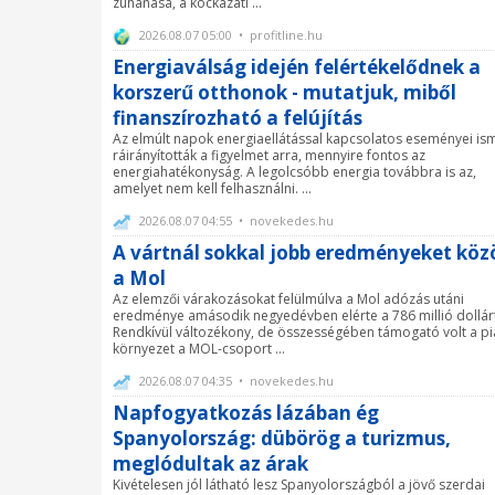
zuhanása, a kockázati ...
2026.08.07 05:00 • profitline.hu
Energiaválság idején felértékelődnek a
korszerű otthonok - mutatjuk, miből
finanszírozható a felújítás
Az elmúlt napok energiaellátással kapcsolatos eseményei is
ráirányították a figyelmet arra, mennyire fontos az
energiahatékonyság. A legolcsóbb energia továbbra is az,
amelyet nem kell felhasználni. ...
2026.08.07 04:55 • novekedes.hu
A vártnál sokkal jobb eredményeket köz
a Mol
Az elemzői várakozásokat felülmúlva a Mol adózás utáni
eredménye amásodik negyedévben elérte a 786 millió dollár
Rendkívül változékony, de összességében támogató volt a pi
környezet a MOL-csoport ...
2026.08.07 04:35 • novekedes.hu
Napfogyatkozás lázában ég
Spanyolország: dübörög a turizmus,
meglódultak az árak
Kivételesen jól látható lesz Spanyolországból a jövő szerdai