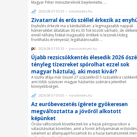
Magyar Péter miniszterelnök bejelentette, ...
2026.08.07 05:35 • novekedes.hu
Zivatarral és erős széllel érkezik az enyh
Enyhülés érkezik ma a kánikulában: a legmagasabb nappali
hőmérséklet általában 30 és 35 fok között várható, de délkel
ennél néhány fokkal magasabb értékek is lesznek.Hideg
fronthatás érvényesül, legáltalánosabb ...
2026.08.07 05:10 • penzcentrum.hu
Újabb rezsicsökkentés élesedik 2026 őszé
tényleg tízezreket spórolhat ezzel sok
magyar háztulaj, aki most kivár?
A tűzifa áfája már ősszel 27 százalékról 5 százalékra csökken
ami több százezer magyar háztartás számára jelenthet
könnyebbséget.
2026.08.07 05:05 • novekedes.hu
Az euróbevezetés ígérete gyökeresen
megváltoztatta a jövőről alkotott
képünket
Óriási változások következtek be a hazai pénzpiacokon a
választásokat követően, amit a forint árfolyamának erősödés
valamint az állampapírhozamok és a hazai kamatszintek me