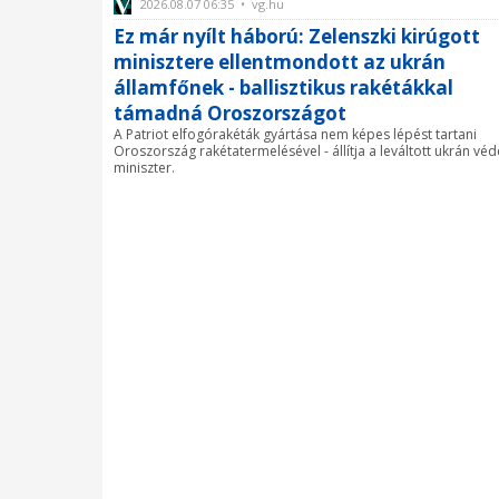
2026.08.07 06:35 • vg.hu
Ez már nyílt háború: Zelenszki kirúgott
minisztere ellentmondott az ukrán
államfőnek - ballisztikus rakétákkal
támadná Oroszországot
A Patriot elfogórakéták gyártása nem képes lépést tartani
Oroszország rakétatermelésével - állítja a leváltott ukrán véd
miniszter.