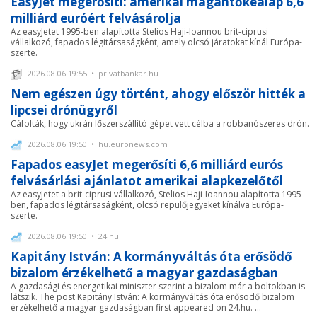
EasyJet megerősíti: amerikai magántőkealap 6,6
milliárd euróért felvásárolja
Az easyJetet 1995-ben alapította Stelios Haji-Ioannou brit-ciprusi
vállalkozó, fapados légitársaságként, amely olcsó járatokat kínál Európa-
szerte.
2026.08.06 19:55 • privatbankar.hu
Nem egészen úgy történt, ahogy először hitték a
lipcsei drónügyről
Cáfolták, hogy ukrán lőszerszállító gépet vett célba a robbanószeres drón.
2026.08.06 19:50 • hu.euronews.com
Fapados easyJet megerősíti 6,6 milliárd eurós
felvásárlási ajánlatot amerikai alapkezelőtől
Az easyJetet a brit-ciprusi vállalkozó, Stelios Haji-Ioannou alapította 1995-
ben, fapados légitársaságként, olcsó repülőjegyeket kínálva Európa-
szerte.
2026.08.06 19:50 • 24.hu
Kapitány István: A kormányváltás óta erősödő
bizalom érzékelhető a magyar gazdaságban
A gazdasági és energetikai miniszter szerint a bizalom már a boltokban is
látszik. The post Kapitány István: A kormányváltás óta erősödő bizalom
érzékelhető a magyar gazdaságban first appeared on 24.hu. ...