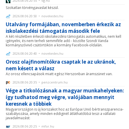
2026.08.06 20:55 • vg.hu
Szokatlan törvényjavaslat készül.
2026.08.06 20:50 • novekedes.hu
Utalvány formájában, novemberben érkezik az
iskolakezdési támogatás második fele
A két részletben érkező iskolakezdési támogatás automatikus, nem kell
igényelni, és nem terheli semmiféle adó - közölte Szondi Vanda
kormányszóvivő csütörtökön a kormány Facebook-oldalán.
2026.08.06 20:40 • novekedes.hu
Orosz olajfinomítókra csaptak le az ukránok,
nem késett a válasz
Az orosz ellencsapások miatt egész Herszonban áramszünet van.
2026.08.06 20:35 • penzcentrum.hu
Vége a titkolózásnak a magyar munkahelyeken:
így tudhatod meg végre, valójában mennyit
keresnek a többiek
Magyarországon is új korszakot hoz az Európai Unió bértranszparencia-
szabályozása, amely minden eddiginél átláthatóbbá teszi a vállalati
javadalmazást:
2026.08.06 20:25 • mfor.hu