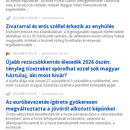
az elmúlt napokban - közölte Pósfai Gábor belügyminiszter csütörtök
este a Facebook-oldalán, miután Magyar Péter miniszterelnök
bejelentette, ...
2026.08.07 05:35 • novekedes.hu
Zivatarral és erős széllel érkezik az enyhülés
Enyhülés érkezik ma a kánikulában: a legmagasabb nappali hőmérséklet
általában 30 és 35 fok között várható, de délkeleten ennél néhány fokkal
magasabb értékek is lesznek.Hideg fronthatás érvényesül,
legáltalánosabb ...
2026.08.07 05:10 • penzcentrum.hu
Újabb rezsicsökkentés élesedik 2026 őszén:
tényleg tízezreket spórolhat ezzel sok magyar
háztulaj, aki most kivár?
A tűzifa áfája már ősszel 27 százalékról 5 százalékra csökkenhet, ami
több százezer magyar háztartás számára jelenthet könnyebbséget.
2026.08.07 05:05 • novekedes.hu
Az euróbevezetés ígérete gyökeresen
megváltoztatta a jövőről alkotott képünket
Óriási változások következtek be a hazai pénzpiacokon a választásokat
követően, amit a forint árfolyamának erősödése, valamint az
állampapírhozamok és a hazai kamatszintek meredek zuhanása, a
kockázati ...