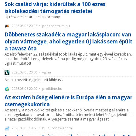
Sok család várja: kiderültek a 100 ezres
iskolakezdési támogatás részletei
Új részleteket árult el a kormány.
2026.08.06 20:05 • penzcentrum.hu
Döbbenetes szakadék a magyar lakáspiacon: van
olyan vármegye, ahol egyetlen új lakás sem épült
a tavasz óta
Az első félévben 22 százalékkal több lakás épült, mint egy évvel korábban,
a kiadott építési engedélyek száma pedig még nagyobb, 29 százalékos
ugrást mutatott
2026.08.06 20:00 • vg.hu
Nem a nézettség jelentett kihívást.
2026.08.06 20:00 • profitline.hu
Az extrém hőség ellenére is Európa élén a magyar
csemegekukorica
Az aszály, a növekvő költségek és a csökkenő jövedelmezőség ellenére a
csemegekukorica továbbra is kiszámítható termelési lehetőséget jelenthet
a hazai gazdálkodóknak. A Syngenta szerint a magyar ágazat ...
2026.08.06 19:55 • hu.euronews.com