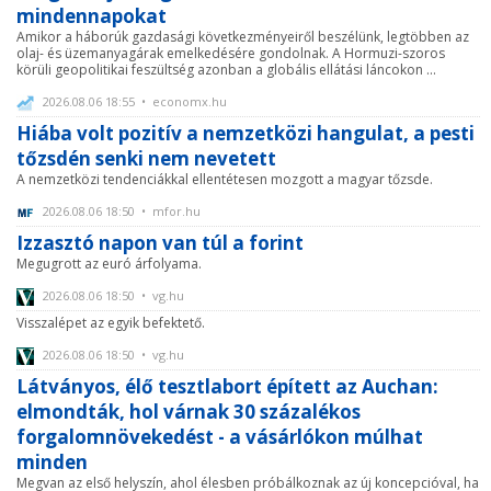
mindennapokat
Amikor a háborúk gazdasági következményeiről beszélünk, legtöbben az
olaj- és üzemanyagárak emelkedésére gondolnak. A Hormuzi-szoros
körüli geopolitikai feszültség azonban a globális ellátási láncokon ...
2026.08.06 18:55 • economx.hu
Hiába volt pozitív a nemzetközi hangulat, a pesti
tőzsdén senki nem nevetett
A nemzetközi tendenciákkal ellentétesen mozgott a magyar tőzsde.
2026.08.06 18:50 • mfor.hu
Izzasztó napon van túl a forint
Megugrott az euró árfolyama.
2026.08.06 18:50 • vg.hu
Visszalépet az egyik befektető.
2026.08.06 18:50 • vg.hu
Látványos, élő tesztlabort épített az Auchan:
elmondták, hol várnak 30 százalékos
forgalomnövekedést - a vásárlókon múlhat
minden
Megvan az első helyszín, ahol élesben próbálkoznak az új koncepcióval, ha