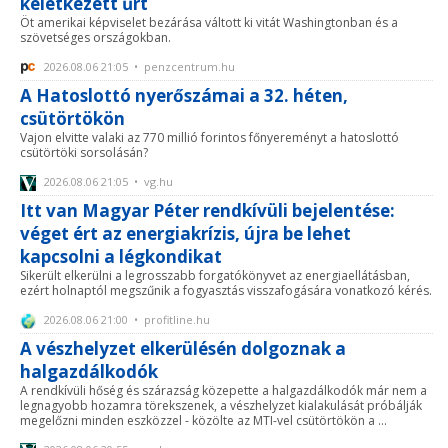
keletkezett űrt
Öt amerikai képviselet bezárása váltott ki vitát Washingtonban és a
szövetséges országokban.
2026.08.06 21:05 • penzcentrum.hu
A Hatoslottó nyerőszámai a 32. héten,
csütörtökön
Vajon elvitte valaki az 770 millió forintos főnyereményt a hatoslottó
csütörtöki sorsolásán?
2026.08.06 21:05 • vg.hu
Itt van Magyar Péter rendkívüli bejelentése:
véget ért az energiakrízis, újra be lehet
kapcsolni a légkondikat
Sikerült elkerülni a legrosszabb forgatókönyvet az energiaellátásban,
ezért holnaptól megszűnik a fogyasztás visszafogására vonatkozó kérés.
2026.08.06 21:00 • profitline.hu
A vészhelyzet elkerülésén dolgoznak a
halgazdálkodók
A rendkívüli hőség és szárazság közepette a halgazdálkodók már nem a
legnagyobb hozamra törekszenek, a vészhelyzet kialakulását próbálják
megelőzni minden eszközzel - közölte az MTI-vel csütörtökön a ...