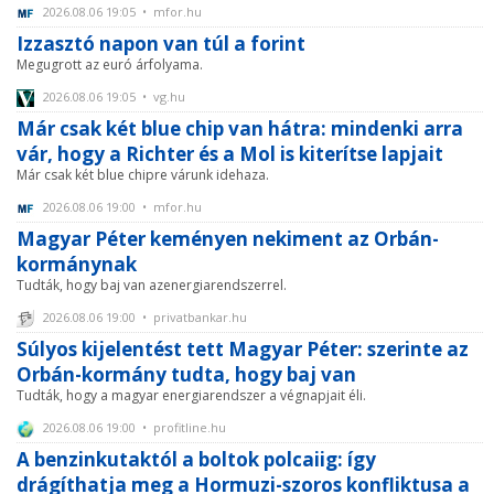
2026.08.06 19:05 • mfor.hu
Izzasztó napon van túl a forint
Megugrott az euró árfolyama.
2026.08.06 19:05 • vg.hu
Már csak két blue chip van hátra: mindenki arra
vár, hogy a Richter és a Mol is kiterítse lapjait
Már csak két blue chipre várunk idehaza.
2026.08.06 19:00 • mfor.hu
Magyar Péter keményen nekiment az Orbán-
kormánynak
Tudták, hogy baj van azenergiarendszerrel.
2026.08.06 19:00 • privatbankar.hu
Súlyos kijelentést tett Magyar Péter: szerinte az
Orbán-kormány tudta, hogy baj van
Tudták, hogy a magyar energiarendszer a végnapjait éli.
2026.08.06 19:00 • profitline.hu
A benzinkutaktól a boltok polcaiig: így
drágíthatja meg a Hormuzi-szoros konfliktusa a