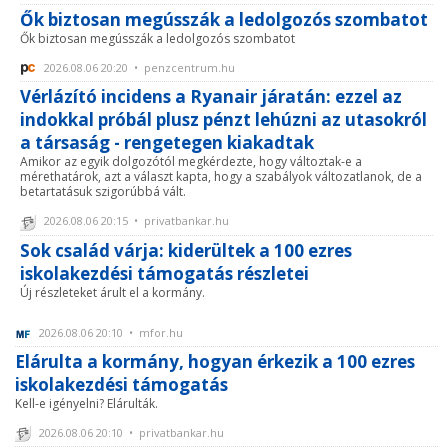
Ők biztosan megússzák a ledolgozós szombatot
Ők biztosan megússzák a ledolgozós szombatot
2026.08.06 20:20 • penzcentrum.hu
Vérlázító incidens a Ryanair járatán: ezzel az
indokkal próbál plusz pénzt lehúzni az utasokról
a társaság - rengetegen kiakadtak
Amikor az egyik dolgozótól megkérdezte, hogy változtak-e a
mérethatárok, azt a választ kapta, hogy a szabályok változatlanok, de a
betartatásuk szigorúbbá vált.
2026.08.06 20:15 • privatbankar.hu
Sok család várja: kiderültek a 100 ezres
iskolakezdési támogatás részletei
Új részleteket árult el a kormány.
2026.08.06 20:10 • mfor.hu
Elárulta a kormány, hogyan érkezik a 100 ezres
iskolakezdési támogatás
Kell-e igényelni? Elárulták.
2026.08.06 20:10 • privatbankar.hu