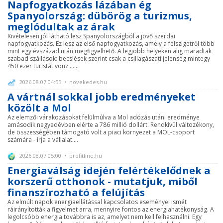
Napfogyatkozás lázában ég
Spanyolország: dübörög a turizmus,
meglódultak az árak
Kivételesen jól látható lesz Spanyolországból a jövő szerdai
napfogyatkozás. Ez lesz az első napfogyatkozás, amely a félszigetről több
mint egy évszázad után megfigyelhető. A legjobb helyeken alig maradtak
szabad szállások: becslések szerint csak a csillagászati jelenség mintegy
450 ezer turistát vonz ......
2026.08.07 04:55 • novekedes.hu
A vártnál sokkal jobb eredményeket
közölt a Mol
Az elemzői várakozásokat felülmúlva a Mol adózás utáni eredménye
amásodik negyedévben elérte a 786 millió dollárt. Rendkívül változékony,
de összességében támogató volt a piaci környezet a MOL-csoport
számára - írja a vállalat....
2026.08.07 05:00 • profitline.hu
Energiaválság idején felértékelődnek a
korszerű otthonok - mutatjuk, miből
finanszírozható a felújítás
Az elmúlt napok energiaellátással kapcsolatos eseményei ismét
ráirányították a figyelmet arra, mennyire fontos az energiahatékonyság. A
legolcsóbb energia továbbra is az, amelyet nem kell felhasználni. Egy