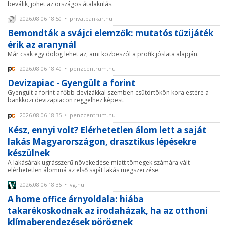
beválik, jöhet az országos átalakulás.
2026.08.06 18:50 • privatbankar.hu
Bemondták a svájci elemzők: mutatós tűzijáték
érik az aranynál
Már csak egy dolog lehet az, ami közbeszól a profik jóslata alapján.
2026.08.06 18:40 • penzcentrum.hu
Devizapiac - Gyengült a forint
Gyengült a forint a főbb devizákkal szemben csütörtökön kora estére a
bankközi devizapiacon reggelhez képest.
2026.08.06 18:35 • penzcentrum.hu
Kész, ennyi volt? Elérhetetlen álom lett a saját
lakás Magyarországon, drasztikus lépésekre
készülnek
A lakásárak ugrásszerű növekedése miatt tömegek számára vált
elérhetetlen álommá az első saját lakás megszerzése.
2026.08.06 18:35 • vg.hu
A home office árnyoldala: hiába
takarékoskodnak az irodaházak, ha az otthoni
klímaberendezések pörögnek