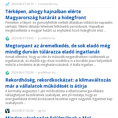
2026.08.07 04:10 • novekedes.hu
Térképen, ahogy hajnalban elérte
Magyarország határát a hidegfront
Pénteken a fátyol- és gomolyfelhők mellett általában többórás napsütés
várható, főként délután lehetnek felhősebb periódusok. Hajnalban
megközelítette a magyar határt az enyhülést hozó hidegfront első ...
2026.08.07 04:00 • profitline.hu
Megtorpant az áremelkedés, de sok eladó még
mindig durván túlárazza eladó ingatlanát
Annak ellenére, hogy az idei év második negyedévében csökkentek az
ingatlanárak, az eladók egy része továbbra is a korábbi piaci helyzetből
indul ki a hirdetési árak meghatározásánál. A Balla Ingatlan ...
2026.08.07 03:00 • profitline.hu
Rekordhőség, rekordkockázat: a klímaváltozás
már a vállalatok működését is átírja
A kormány augusztus 1-jén módosította a villamosenergia-ellátási
válsághelyzet kezelésének szabályait, ami jól mutatja, hogy az
energiaellátást érintő kockázatok kezelése egyre nagyobb figyelmet kap
szabályozói ...
2026.08.07 02:00 • vg.hu