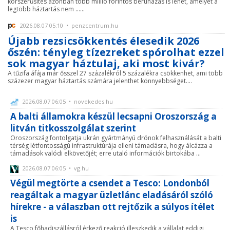
korszerűsítés azonban több millió forintos beruházás is lehet, amelyet a
legtöbb háztartás nem ......
2026.08.07 05:10 • penzcentrum.hu
Újabb rezsicsökkentés élesedik 2026
őszén: tényleg tízezreket spórolhat ezzel
sok magyar háztulaj, aki most kivár?
A tűzifa áfája már ősszel 27 százalékról 5 százalékra csökkenhet, ami több
százezer magyar háztartás számára jelenthet könnyebbséget....
2026.08.07 06:05 • novekedes.hu
A balti államokra készül lecsapni Oroszország a
litván titkosszolgálat szerint
Oroszország fontolgatja ukrán gyártmányú drónok felhasználását a balti
térség létfontosságú infrastruktúrája elleni támadásra, hogy álcázza a
támadások valódi elkövetőjét; erre utaló információk birtokába ...
2026.08.07 06:05 • vg.hu
Végül megtörte a csendet a Tesco: Londonból
reagáltak a magyar üzletlánc eladásáról szóló
hírekre - a válaszban ott rejtőzik a súlyos ítélet
is
A Tesco főhadiszállásról érkező reakció illeszkedik a vállalat eddigi