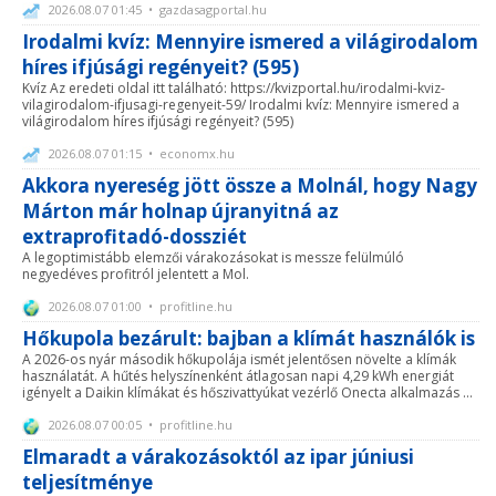
2026.08.07 01:45 • gazdasagportal.hu
Irodalmi kvíz: Mennyire ismered a világirodalom
híres ifjúsági regényeit? (595)
Kvíz Az eredeti oldal itt található: https://kvizportal.hu/irodalmi-kviz-
vilagirodalom-ifjusagi-regenyeit-59/ Irodalmi kvíz: Mennyire ismered a
világirodalom híres ifjúsági regényeit? (595)
2026.08.07 01:15 • economx.hu
Akkora nyereség jött össze a Molnál, hogy Nagy
Márton már holnap újranyitná az
extraprofitadó-dossziét
A legoptimistább elemzői várakozásokat is messze felülmúló
negyedéves profitról jelentett a Mol.
2026.08.07 01:00 • profitline.hu
Hőkupola bezárult: bajban a klímát használók is
A 2026-os nyár második hőkupolája ismét jelentősen növelte a klímák
használatát. A hűtés helyszínenként átlagosan napi 4,29 kWh energiát
igényelt a Daikin klímákat és hőszivattyúkat vezérlő Onecta alkalmazás ...
2026.08.07 00:05 • profitline.hu
Elmaradt a várakozásoktól az ipar júniusi
teljesítménye