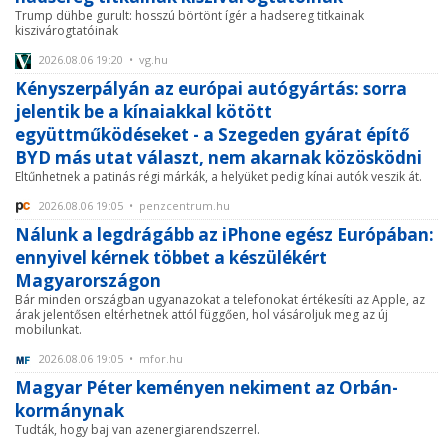
Trump dühbe gurult: hosszú börtönt ígér a hadsereg titkainak
kiszivárogtatóinak
2026.08.06 19:20 • vg.hu
Kényszerpályán az európai autógyártás: sorra
jelentik be a kínaiakkal kötött
együttműködéseket - a Szegeden gyárat építő
BYD más utat választ, nem akarnak közösködni
Eltűnhetnek a patinás régi márkák, a helyüket pedig kínai autók veszik át.
2026.08.06 19:05 • penzcentrum.hu
Nálunk a legdrágább az iPhone egész Európában:
ennyivel kérnek többet a készülékért
Magyarországon
Bár minden országban ugyanazokat a telefonokat értékesíti az Apple, az
árak jelentősen eltérhetnek attól függően, hol vásároljuk meg az új
mobilunkat.
2026.08.06 19:05 • mfor.hu
Magyar Péter keményen nekiment az Orbán-
kormánynak
Tudták, hogy baj van azenergiarendszerrel.