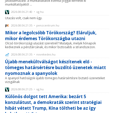
javadalmazást: a munkavállalók ezentúl joggal kérhetik ki
munkáltatójuktól ...
2026.08.06 21:40 • vg.hu
Utazás volt, csak nem úgy.
2026.08.06 21:35 • penzcentrum.hu
Mikor a legolcsóbb Törökország? Eláruljuk,
mikor érdemes Törökországba utazni
Olcsó törökországi utazást szeretnél? Mutatjuk, melyik hónapok
kedveznek a pénztárcának, és mikor biztosabb a strandszezon.
2026.08.06 21:35 • novekedes.hu
Újabb menekültválságot készítenek elő -
tömeges határsértésre buzdító üzenetek miatt
nyomoznak a spanyolok
A spanyol hatóságok újabb tömeges határsértésre biztató üzeneteket
vizsgálnak
2026.08.06 21:25 • vg.hu
Különös dolgot tett Amerika: bezárt 5
konzulátust, a demokraták szerint stratégiai
hibát vétett Trump, Kína töltheti be az így