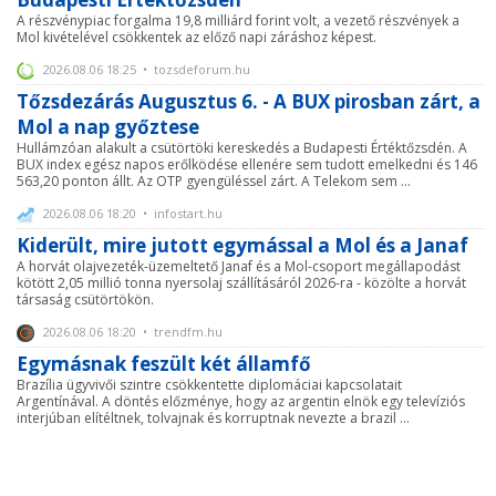
A részvénypiac forgalma 19,8 milliárd forint volt, a vezető részvények a
Mol kivételével csökkentek az előző napi záráshoz képest.
2026.08.06 18:25 • tozsdeforum.hu
Tőzsdezárás Augusztus 6. - A BUX pirosban zárt, a
Mol a nap győztese
Hullámzóan alakult a csütörtöki kereskedés a Budapesti Értéktőzsdén. A
BUX index egész napos erőlködése ellenére sem tudott emelkedni és 146
563,20 ponton állt. Az OTP gyengüléssel zárt. A Telekom sem ...
2026.08.06 18:20 • infostart.hu
Kiderült, mire jutott egymással a Mol és a Janaf
A horvát olajvezeték-üzemeltető Janaf és a Mol-csoport megállapodást
kötött 2,05 millió tonna nyersolaj szállításáról 2026-ra - közölte a horvát
társaság csütörtökön.
2026.08.06 18:20 • trendfm.hu
Egymásnak feszült két államfő
Brazília ügyvivői szintre csökkentette diplomáciai kapcsolatait
Argentínával. A döntés előzménye, hogy az argentin elnök egy televíziós
interjúban elítéltnek, tolvajnak és korruptnak nevezte a brazil ...