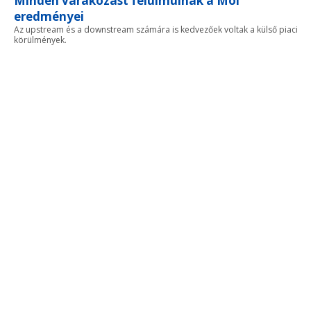
Minden várakozást felülmúlnak a Mol
eredményei
Az upstream és a downstream számára is kedvezőek voltak a külső piaci
körülmények.