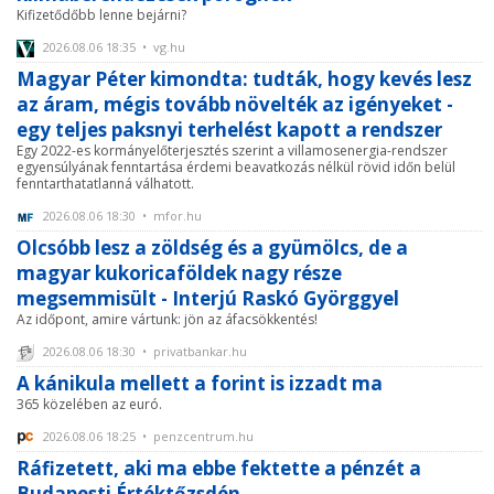
Kifizetődőbb lenne bejárni?
2026.08.06 18:35 • vg.hu
Magyar Péter kimondta: tudták, hogy kevés lesz
az áram, mégis tovább növelték az igényeket -
egy teljes paksnyi terhelést kapott a rendszer
Egy 2022-es kormányelőterjesztés szerint a villamosenergia-rendszer
egyensúlyának fenntartása érdemi beavatkozás nélkül rövid időn belül
fenntarthatatlanná válhatott.
2026.08.06 18:30 • mfor.hu
Olcsóbb lesz a zöldség és a gyümölcs, de a
magyar kukoricaföldek nagy része
megsemmisült - Interjú Raskó Györggyel
Az időpont, amire vártunk: jön az áfacsökkentés!
2026.08.06 18:30 • privatbankar.hu
A kánikula mellett a forint is izzadt ma
365 közelében az euró.
2026.08.06 18:25 • penzcentrum.hu
Ráfizetett, aki ma ebbe fektette a pénzét a
Budapesti Értéktőzsdén