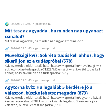
2026.08.07 02:00 • profitline.hu
Mit tesz az agyaddal, ha minden nap ugyanazt
csinálod?
Mit tesz az agyaddal, ha minden nap ugyanazt csinálod?
2026.08.07 01:45 • gazdasagportal.hu
Műveltségi kvíz: Sokrétű tudás kell ahhoz, hogy
sikerüljön ez a tudáspróba! (578)
Kvíz Az eredeti oldal itt található: https://kvizportal.hu/muveltsegi-kviz-
sokretu-tudas-tudasproba-71223/ Műveltségi kvíz: Sokrétű tudás kell
ahhoz, hogy sikerüljön ez a tudáspróba! (578)
2026.08.07 01:45 • gazdasagportal.hu
Agytorna kvíz: Ha legalább 5 kérdésre jó a
válaszod, büszke lehetsz magadra (873)
Kvíz Az eredeti oldal itt található: https://kvizportal.hu/agytorna-kviz-5-
kerdesre-jo-valasz-878/ Agytorna kvíz: Ha legalább 5 kérdésre jó a
válaszod, büszke lehetsz magadra (873)