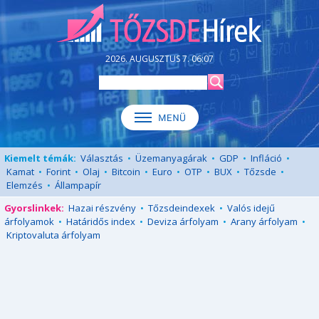
2026. AUGUSZTUS 7. 06:07
Kiemelt témák:
Választás
•
Üzemanyagárak
•
GDP
•
Infláció
•
Kamat
•
Forint
•
Olaj
•
Bitcoin
•
Euro
•
OTP
•
BUX
•
Tőzsde
•
Elemzés
•
Állampapír
Gyorslinkek:
Hazai részvény
•
Tőzsdeindexek
•
Valós idejű
árfolyamok
•
Határidős index
•
Deviza árfolyam
•
Arany árfolyam
•
Kriptovaluta árfolyam