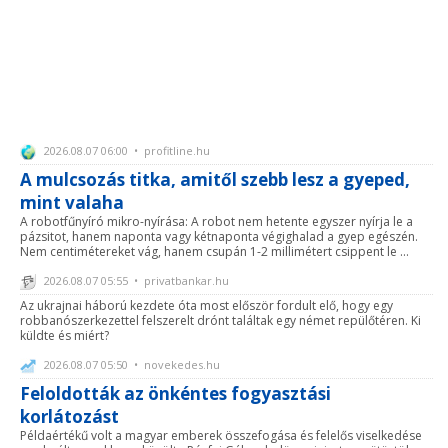
2026.08.07 06:00 • profitline.hu
A mulcsozás titka, amitől szebb lesz a gyeped,
mint valaha
A robotfűnyíró mikro-nyírása: A robot nem hetente egyszer nyírja le a
pázsitot, hanem naponta vagy kétnaponta végighalad a gyep egészén.
Nem centimétereket vág, hanem csupán 1-2 millimétert csippent le ...
2026.08.07 05:55 • privatbankar.hu
Az ukrajnai háború kezdete óta most először fordult elő, hogy egy
robbanószerkezettel felszerelt drónt találtak egy német repülőtéren. Ki
küldte és miért?
2026.08.07 05:50 • novekedes.hu
Feloldották az önkéntes fogyasztási
korlátozást
Példaértékű volt a magyar emberek összefogása és felelős viselkedése