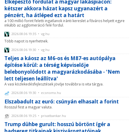
Elképesztő fordulat a magyar lakáspiacon:
kétszer akkora házat kapsz ugyanazért a
pénzért, ha átléped ezt a határt
a 100 millió forint feletti ingatlanok iránti kereslet a főváros helyett egyre
inkább az agglomeráció felé fordul.
2026.08.06 19:35 • vg.hu
Több napot is nyerhetnek.
2026.08.06 19:30 • vg.hu
Teljes a káosz az M6-os és M87-es autópálya
építése körül: a térség képviselője
belebonyolódott a magyarázkodásába - 'Nem
lett teljesen leállítva'
A vasi közlekedésfejlesztések jövője továbbra is vita tárgya.
2026.08.06 19:30 • economx.hu
Elszabadult az euró: csúnyán elhasalt a forint
Rosszul fest a magyar valuta.
2026.08.06 19:25 • privatbankar.hu
Trump dühbe gurult: hosszú börtönt ígér a
hadsereg titkainak kiszivárogtatóinak