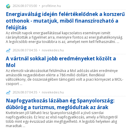
2026.08.07 05:00 • profitline.hu
Energiaválság idején felértékelődnek a korszerű
otthonok - mutatjuk, miből finanszírozható a
felújítás
Az elmúlt napok energiaellátással kapcsolatos eseményei ismét
ráirányították a figyelmet arra, mennyire fontos az energiahatékonyság.
A legolcsóbb energia továbbra is az, amelyet nem kell felhasználni. ...
2026.08.07 04:55 • novekedes.hu
A vártnál sokkal jobb eredményeket közölt a
Mol
Az elemzői várakozásokat felülmúlva a Mol adózás utáni eredménye
amásodik negyedévben elérte a 786 millió dollárt. Rendkívül
változékony, de összességében támogató volt a piaci környezet a MOL-
csoport ...
2026.08.07 04:35 • novekedes.hu
Napfogyatkozás lázában ég Spanyolország:
dübörög a turizmus, meglódultak az árak
Kivételesen jól látható lesz Spanyolországból a jövő szerdai
napfogyatkozás. Ez lesz az első napfogyatkozás, amely a félszigetről
több mint egy évszázad után megfigyelhető. A legjobb helyeken alig
maradtak ...