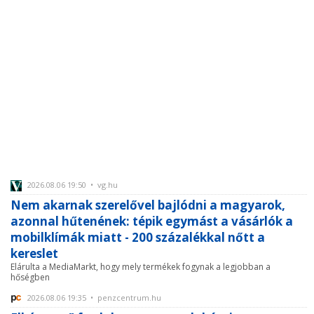
2026.08.06 19:50 • vg.hu
Nem akarnak szerelővel bajlódni a magyarok,
azonnal hűtenének: tépik egymást a vásárlók a
mobilklímák miatt - 200 százalékkal nőtt a
kereslet
Elárulta a MediaMarkt, hogy mely termékek fogynak a legjobban a
hőségben
2026.08.06 19:35 • penzcentrum.hu