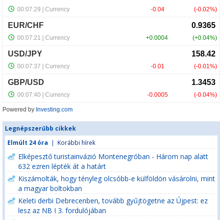
Powered by
Investing.com
Legnépszerűbb cikkek
Elmúlt 24 óra
|
Korábbi hírek
Elképesztő turistainvázió Montenegróban - Három nap alatt
632 ezren lépték át a határt
Kiszámolták, hogy tényleg olcsóbb-e külföldön vásárolni, mint
a magyar boltokban
Keleti derbi Debrecenben, tovább gyűjtögetne az Újpest: ez
lesz az NB I 3. fordulójában