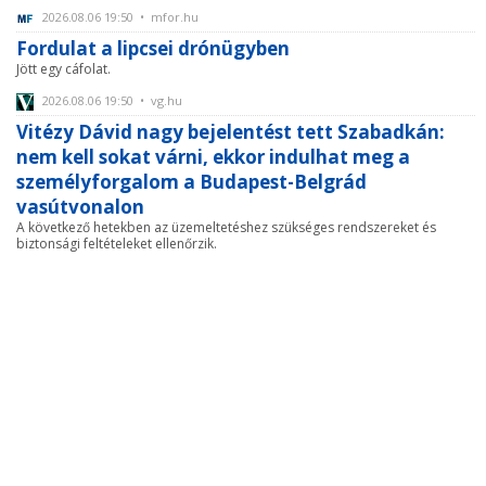
2026.08.06 19:50 • mfor.hu
Fordulat a lipcsei drónügyben
Jött egy cáfolat.
2026.08.06 19:50 • vg.hu
Vitézy Dávid nagy bejelentést tett Szabadkán:
nem kell sokat várni, ekkor indulhat meg a
személyforgalom a Budapest-Belgrád
vasútvonalon
A következő hetekben az üzemeltetéshez szükséges rendszereket és
biztonsági feltételeket ellenőrzik.