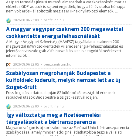
Az ipari termelés júniusi mutatói elmaradtak a várakozásoktót, már az
előzetes GDP-adatok is sejteni engedték, hogy a fél év utolsó hónapja
nem volt erős - állapították meg az MTI-nek nyilatkozó elemzők. ...
2026.08.06 23:00 • profitline.hu
A magyar vegyipar csaknem 200 megawattal
csökkentette energiafelhasználását
A Magyar Vegyipari Szövetség (MAVESZ) tagvállalatai csaknem 200
megawattal (MW) csökkentették villamosenergia-felhasználásukat és
jelentősen visszafogták vízfelhasználásukat is a tagoktól beérkezett
információk ...
2026.08.06 22:05 • penzcentrum.hu
Szabályosan megrohanják Budapestet a
külföldiek: kiderült, melyik nemzet lett az új
Sziget-őrült
Friss foglalási adatok alapján 82 különböző országból érkeznek
repülővel utazók Budapestre a Sziget Fesztivál idején,
2026.08.06 22:00 • profitline.hu
Így változtatja meg a fizetésemelési
tárgyalásokat a bértranszparencia
Magyarországon is új korszakot hoz az Európai Unió bértranszparencia-
szabályozása, amely minden eddiginél átláthatóbbá teszi a vállalati