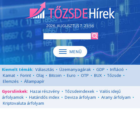
2026. AUGUSZTUS 7. 23:56
Kiemelt témák:
Választás
•
Üzemanyagárak
•
GDP
•
Infláció
•
Kamat
•
Forint
•
Olaj
•
Bitcoin
•
Euro
•
OTP
•
BUX
•
Tőzsde
•
Elemzés
•
Állampapír
Gyorslinkek:
Hazai részvény
•
Tőzsdeindexek
•
Valós idejű
árfolyamok
•
Határidős index
•
Deviza árfolyam
•
Arany árfolyam
•
Kriptovaluta árfolyam