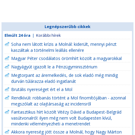
Legnépszerűbb cikkek
Elmúlt 24 óra
|
Korábbi hírek
Soha nem látott krízis a Molnál: kiderült, mennyi pénzt
kaszáltak a történelmi leállás ellenére
Magyar Péter csodálatos örömhírt közölt a magyarokkal
Nagyágyút igazolt le a Pénzügyminisztérium
Megtorpant az áremelkedés, de sok eladó még mindig
durván túlárazza eladó ingatlanát
Brutális nyereséget ért el a Mol
Rendkívüli: robbanás történt a Mol finomítójában - azonnal
megszólalt az olajtársaság az incidensről
Fantasztikus hírt közölt Vitézy Dávid a Budapest-Belgrád
vasútvonalról: ilyen még nem volt Budapesten kívül,
mindenki véleményezheti a menetrendet
Akkora nyereség jött össze a Molnál, hogy Nagy Márton