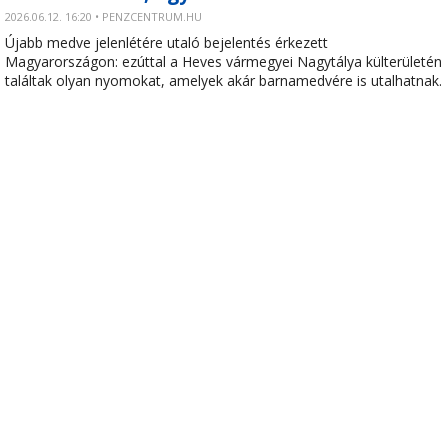
2026.06.12. 16:20 • PENZCENTRUM.HU
Újabb medve jelenlétére utaló bejelentés érkezett
Magyarországon: ezúttal a Heves vármegyei Nagytálya külterületén
találtak olyan nyomokat, amelyek akár barnamedvére is utalhatnak.