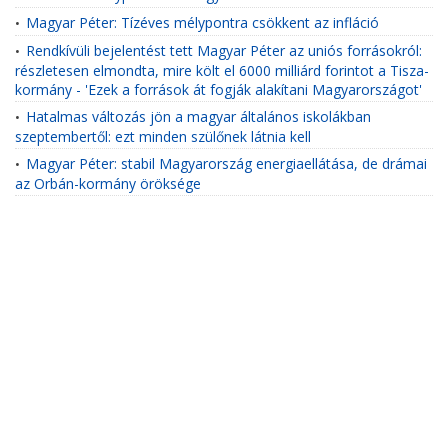
Magyar Péter: Tízéves mélypontra csökkent az infláció
•
Rendkívüli bejelentést tett Magyar Péter az uniós forrásokról:
•
részletesen elmondta, mire költ el 6000 milliárd forintot a Tisza-
kormány - 'Ezek a források át fogják alakítani Magyarországot'
Hatalmas változás jön a magyar általános iskolákban
•
szeptembertől: ezt minden szülőnek látnia kell
Magyar Péter: stabil Magyarország energiaellátása, de drámai
•
az Orbán-kormány öröksége