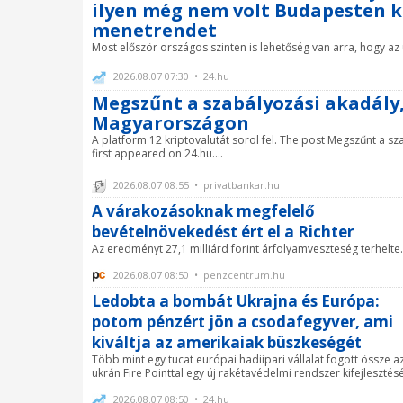
ilyen még nem volt Budapesten k
menetrendet
Most először országos szinten is lehetőség van arra, hogy az
2026.08.07 07:30 • 24.hu
Megszűnt a szabályozási akadály,
Magyarországon
A platform 12 kriptovalutát sorol fel. The post Megszűnt a s
first appeared on 24.hu....
2026.08.07 08:55 • privatbankar.hu
A várakozásoknak megfelelő
bevételnövekedést ért el a Richter
Az eredményt 27,1 milliárd forint árfolyamveszteség terhelte.
2026.08.07 08:50 • penzcentrum.hu
Ledobta a bombát Ukrajna és Európa:
potom pénzért jön a csodafegyver, ami
kiváltja az amerikaiak büszkeségét
Több mint egy tucat európai hadiipari vállalat fogott össze a
ukrán Fire Pointtal egy új rakétavédelmi rendszer kifejlesztés
2026.08.07 08:50 • 24.hu