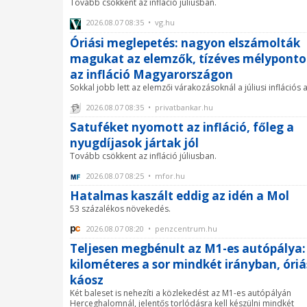
Tovább csökkent az infláció júliusban.
2026.08.07 08:35 • vg.hu
Óriási meglepetés: nagyon elszámolták
magukat az elemzők, tízéves mélypont
az infláció Magyarországon
Sokkal jobb lett az elemzői várakozásoknál a júliusi inflációs 
2026.08.07 08:35 • privatbankar.hu
Satuféket nyomott az infláció, főleg a
nyugdíjasok jártak jól
Tovább csökkent az infláció júliusban.
2026.08.07 08:25 • mfor.hu
Hatalmas kaszált eddig az idén a Mol
53 százalékos növekedés.
2026.08.07 08:20 • penzcentrum.hu
Teljesen megbénult az M1-es autópálya:
kilométeres a sor mindkét irányban, óriá
káosz
Két baleset is nehezíti a közlekedést az M1-es autópályán
Herceghalomnál, jelentős torlódásra kell készülni mindkét