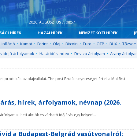
2026. AUGUSZTUS 7. 08:57
ÁGI HÍREK
HAZAI HÍREK
NEMZETKÖZI HÍREK
J
Infláció
•
Kamat
•
Forint
•
Olaj
•
Bitcoin
•
Euro
•
OTP
•
BUX
•
Tőzsde
s idejű árfolyamok
•
Határidős index
•
Deviza árfolyam
•
Arany árfolya
rodukált az olajvállalat. The post Brutális nyereséget ért el a Mol first
árás, hírek, árfolyamok, névnap (2026.
rfolyamai, heti akciók és várható időjárás egy helyen!...
Dávid a Budapest-Belgrád vasútvonalról: