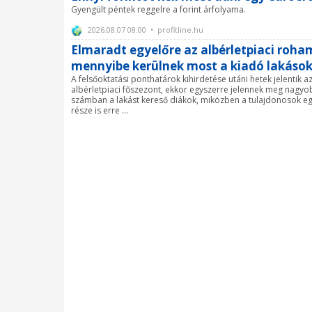
Gyengült péntek reggelre a forint árfolyama.
2026.08.07 08:00 • profitline.hu
Elmaradt egyelőre az albérletpiaci roham
mennyibe kerülnek most a kiadó lakások
A felsőoktatási ponthatárok kihirdetése utáni hetek jelentik a
albérletpiaci főszezont, ekkor egyszerre jelennek meg nagy
számban a lakást kereső diákok, miközben a tulajdonosok e
része is erre ...