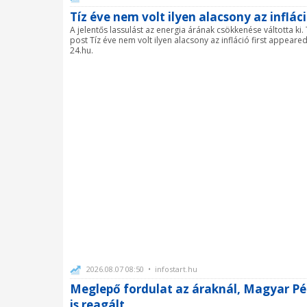
Tíz éve nem volt ilyen alacsony az inflác
A jelentős lassulást az energia árának csökkenése váltotta ki.
post Tíz éve nem volt ilyen alacsony az infláció first appeare
24.hu.
2026.08.07 08:50 • infostart.hu
Meglepő fordulat az áraknál, Magyar Pé
is reagált