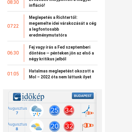
08:30
infláció!
Meglepetés a Richtertől:
megemelte idei várakozását a cég
07:22
a legfontosabb
eredménymutatóra
Fej vagy írás a Fed szeptemberi
06:30
döntése — pénteken jön az első a
négy kritikus jelből
Hatalmas meglepetést okozott a
01:05
Mol – 2022 óta nem láttunk ilyet