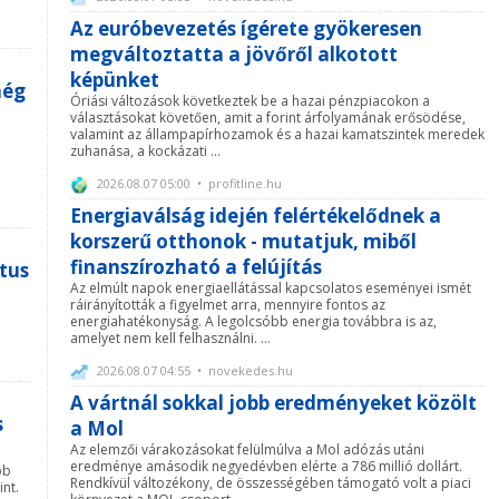
Az euróbevezetés ígérete gyökeresen
megváltoztatta a jövőről alkotott
képünket
még
Óriási változások következtek be a hazai pénzpiacokon a
választásokat követően, amit a forint árfolyamának erősödése,
valamint az állampapírhozamok és a hazai kamatszintek meredek
zuhanása, a kockázati ...
2026.08.07 05:00 • profitline.hu
Energiaválság idején felértékelődnek a
korszerű otthonok - mutatjuk, miből
finanszírozható a felújítás
tus
Az elmúlt napok energiaellátással kapcsolatos eseményei ismét
ráirányították a figyelmet arra, mennyire fontos az
energiahatékonyság. A legolcsóbb energia továbbra is az,
amelyet nem kell felhasználni. ...
2026.08.07 04:55 • novekedes.hu
A vártnál sokkal jobb eredményeket közölt
s
a Mol
Az elemzői várakozásokat felülmúlva a Mol adózás utáni
eredménye amásodik negyedévben elérte a 786 millió dollárt.
bb
Rendkívül változékony, de összességében támogató volt a piaci
nt.