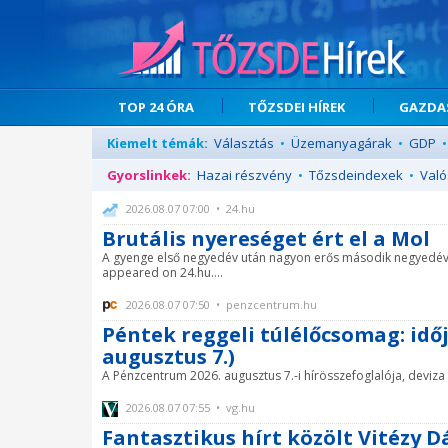
TOP 24 ÓRA
TŐZSDEI HÍREK
GAZDAS
Kiemelt témák:
Választás
•
Üzemanyagárak
•
GDP
•
Gyorslinkek:
Hazai részvény
•
Tőzsdeindexek
•
Való
2026.08.07 07:00 • 24.hu
Brutális nyereséget ért el a Mol
A gyenge első negyedév után nagyon erős második negyedévet p
appeared on 24.hu....
2026.08.07 07:50 • penzcentrum.hu
Péntek reggeli túlélőcsomag: időj
augusztus 7.)
A Pénzcentrum 2026. augusztus 7.-i hírösszefoglalója, deviza á
2026.08.07 07:55 • vg.hu
Fantasztikus hírt közölt Vitézy 