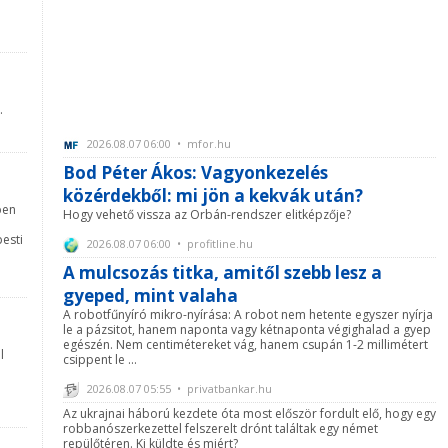
.
2026.08.07 06:00 • mfor.hu
Bod Péter Ákos: Vagyonkezelés
közérdekből: mi jön a kekvák után?
ben
Hogy vehető vissza az Orbán-rendszer elitképzője?
pesti
2026.08.07 06:00 • profitline.hu
A mulcsozás titka, amitől szebb lesz a
gyeped, mint valaha
A robotfűnyíró mikro-nyírása: A robot nem hetente egyszer nyírja
le a pázsitot, hanem naponta vagy kétnaponta végighalad a gyep
egészén. Nem centimétereket vág, hanem csupán 1-2 millimétert
l
csippent le ...
2026.08.07 05:55 • privatbankar.hu
Az ukrajnai háború kezdete óta most először fordult elő, hogy egy
robbanószerkezettel felszerelt drónt találtak egy német
t
repülőtéren. Ki küldte és miért?