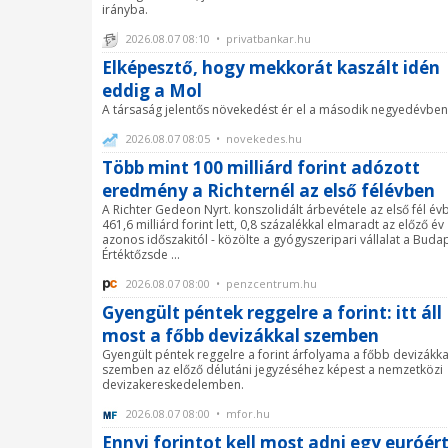
irányba.
2026.08.07 08:10 • privatbankar.hu
Elképesztő, hogy mekkorát kaszált idén
eddig a Mol
A társaság jelentős növekedést ér el a második negyedévben
2026.08.07 08:05 • novekedes.hu
Több mint 100 milliárd forint adózott
eredmény a Richternél az első félévben
A Richter Gedeon Nyrt. konszolidált árbevétele az első fél év
461,6 milliárd forint lett, 0,8 százalékkal elmaradt az előző év
azonos időszakitól - közölte a gyógyszeripari vállalat a Buda
Értéktőzsde ...
2026.08.07 08:00 • penzcentrum.hu
Gyengült péntek reggelre a forint: itt áll
most a főbb devizákkal szemben
Gyengült péntek reggelre a forint árfolyama a főbb devizákka
szemben az előző délutáni jegyzéséhez képest a nemzetközi
devizakereskedelemben.
2026.08.07 08:00 • mfor.hu
Ennyi forintot kell most adni egy euróér