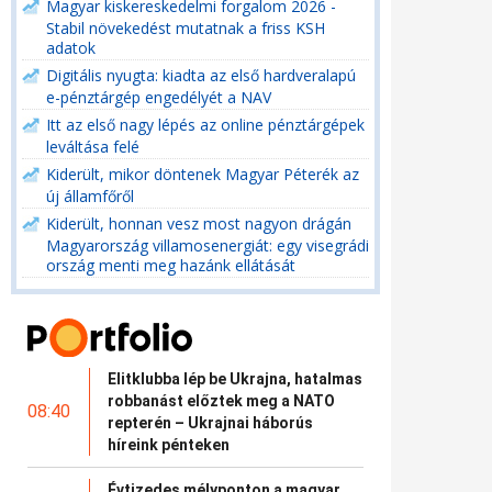
Magyar kiskereskedelmi forgalom 2026 -
Stabil növekedést mutatnak a friss KSH
adatok
Digitális nyugta: kiadta az első hardveralapú
e-pénztárgép engedélyét a NAV
Itt az első nagy lépés az online pénztárgépek
leváltása felé
Kiderült, mikor döntenek Magyar Péterék az
új államfőről
Kiderült, honnan vesz most nagyon drágán
Magyarország villamosenergiát: egy visegrádi
ország menti meg hazánk ellátását
Elitklubba lép be Ukrajna, hatalmas
robbanást előztek meg a NATO
08:40
repterén – Ukrajnai háborús
híreink pénteken
Évtizedes mélyponton a magyar