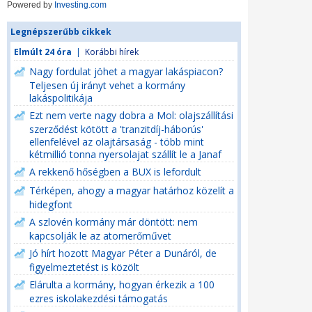
Powered by
Investing.com
Legnépszerűbb cikkek
Elmúlt 24 óra
|
Korábbi hírek
Nagy fordulat jöhet a magyar lakáspiacon?
Teljesen új irányt vehet a kormány
lakáspolitikája
Ezt nem verte nagy dobra a Mol: olajszállítási
szerződést kötött a 'tranzitdíj-háborús'
ellenfelével az olajtársaság - több mint
kétmillió tonna nyersolajat szállít le a Janaf
A rekkenő hőségben a BUX is lefordult
Térképen, ahogy a magyar határhoz közelít a
hidegfont
A szlovén kormány már döntött: nem
kapcsolják le az atomerőművet
Jó hírt hozott Magyar Péter a Dunáról, de
figyelmeztetést is közölt
Elárulta a kormány, hogyan érkezik a 100
ezres iskolakezdési támogatás