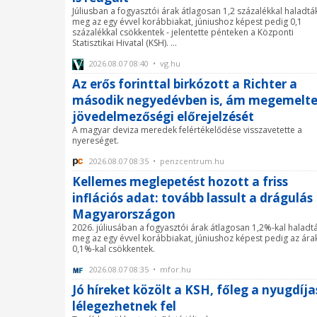
Júliusban a fogyasztói árak átlagosan 1,2 százalékkal haladtá
meg az egy évvel korábbiakat, júniushoz képest pedig 0,1
százalékkal csökkentek - jelentette pénteken a Központi
Statisztikai Hivatal (KSH). ...
2026.08.07 08:40 • vg.hu
Az erős forinttal birkózott a Richter a
második negyedévben is, ám megemelt
jövedelmezőségi előrejelzését
A magyar deviza meredek felértékelődése visszavetette a
nyereséget.
2026.08.07 08:35 • penzcentrum.hu
Kellemes meglepetést hozott a friss
inflációs adat: tovább lassult a drágulás
Magyarországon
2026. júliusában a fogyasztói árak átlagosan 1,2%-kal haladt
meg az egy évvel korábbiakat, júniushoz képest pedig az ára
0,1%-kal csökkentek.
2026.08.07 08:35 • mfor.hu
Jó híreket közölt a KSH, főleg a nyugdíj
lélegezhetnek fel