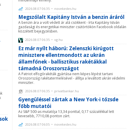
mindennapi élmény.
k
2026.08.07 06:35 • novekedes.hu
Megszólalt Kapitány István a benzin áráról
A benzin ára a volt védett ár alá csökkent - írta Kapitány István
gazdasági és energetikai miniszter csütörtökön Facebook oldalán
közzétett bejegyzésben.
2026.08.07 06:35 • vg.hu
e
Ez már nyílt háború: Zelenszki kirúgott
minisztere ellentmondott az ukrán
államfőnek - ballisztikus rakétákkal
támadná Oroszországot
A Patriot elfogórakéták gyártása nem képes lépést tartani
Oroszország rakétatermelésével - állítja a leváltott ukrán védelmi
miniszter.
2026.08.07 06:35 • privatbankar.hu
ák
k
Gyengüléssel zártak a New York-i tőzsde
főbb mutatói
Az S&P 500-as mutatója 13,34 ponttal, 0,17 százalékkal lett
kevesebb, 7710,08 ponton zárt.
asok
2026.08.07 06:05 • novekedes.hu