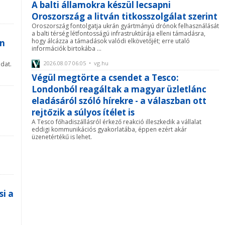
A balti államokra készül lecsapni
Oroszország a litván titkosszolgálat szerint
Oroszország fontolgatja ukrán gyártmányú drónok felhasználását
a balti térség létfontosságú infrastruktúrája elleni támadásra,
hogy álcázza a támadások valódi elkövetőjét; erre utaló
on
információk birtokába ...
2026.08.07 06:05 • vg.hu
adat.
Végül megtörte a csendet a Tesco:
Londonból reagáltak a magyar üzletlánc
eladásáról szóló hírekre - a válaszban ott
rejtőzik a súlyos ítélet is
A Tesco főhadiszállásról érkező reakció illeszkedik a vállalat
eddigi kommunikációs gyakorlatába, éppen ezért akár
üzenetértékű is lehet.
si a