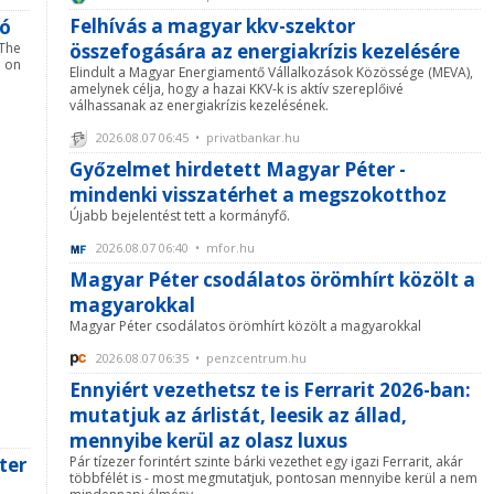
Felhívás a magyar kkv-szektor
ió
 The
összefogására az energiakrízis kezelésére
d on
Elindult a Magyar Energiamentő Vállalkozások Közössége (MEVA),
amelynek célja, hogy a hazai KKV-k is aktív szereplőivé
válhassanak az energiakrízis kezelésének.
2026.08.07 06:45 • privatbankar.hu
Győzelmet hirdetett Magyar Péter -
mindenki visszatérhet a megszokotthoz
Újabb bejelentést tett a kormányfő.
2026.08.07 06:40 • mfor.hu
Magyar Péter csodálatos örömhírt közölt a
magyarokkal
Magyar Péter csodálatos örömhírt közölt a magyarokkal
2026.08.07 06:35 • penzcentrum.hu
Ennyiért vezethetsz te is Ferrarit 2026-ban:
mutatjuk az árlistát, leesik az állad,
mennyibe kerül az olasz luxus
ter
Pár tízezer forintért szinte bárki vezethet egy igazi Ferrarit, akár
többfélét is - most megmutatjuk, pontosan mennyibe kerül a nem