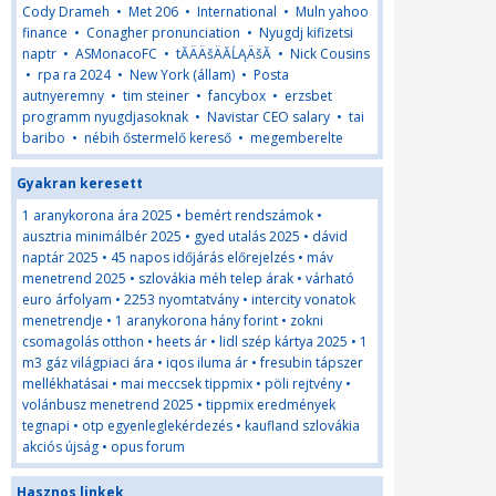
Cody Drameh
•
Met 206
•
International
•
Muln yahoo
finance
•
Conagher pronunciation
•
Nyugdj kifizetsi
naptr
•
ASMonacoFC
•
tĂÄÄšÄĂĹĄÄšĂ
•
Nick Cousins
•
rpa ra 2024
•
New York (állam)
•
Posta
autnyeremny
•
tim steiner
•
fancybox
•
erzsbet
programm nyugdjasoknak
•
Navistar CEO salary
•
tai
baribo
•
nébih őstermelő kereső
•
megemberelte
Gyakran keresett
1 aranykorona ára 2025
•
bemért rendszámok
•
ausztria minimálbér 2025
•
gyed utalás 2025
•
dávid
naptár 2025
•
45 napos időjárás előrejelzés
•
máv
menetrend 2025
•
szlovákia méh telep árak
•
várható
euro árfolyam
•
2253 nyomtatvány
•
intercity vonatok
menetrendje
•
1 aranykorona hány forint
•
zokni
csomagolás otthon
•
heets ár
•
lidl szép kártya 2025
•
1
m3 gáz világpiaci ára
•
iqos iluma ár
•
fresubin tápszer
mellékhatásai
•
mai meccsek tippmix
•
pöli rejtvény
•
volánbusz menetrend 2025
•
tippmix eredmények
tegnapi
•
otp egyenleglekérdezés
•
kaufland szlovákia
akciós újság
•
opus forum
Hasznos linkek