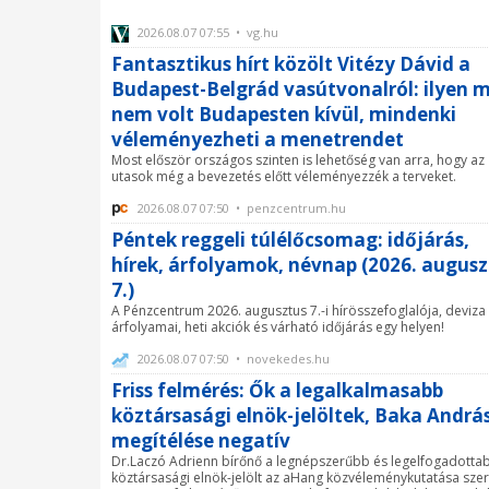
2026.08.07 07:55 • vg.hu
Fantasztikus hírt közölt Vitézy Dávid a
Budapest-Belgrád vasútvonalról: ilyen 
nem volt Budapesten kívül, mindenki
véleményezheti a menetrendet
Most először országos szinten is lehetőség van arra, hogy az
utasok még a bevezetés előtt véleményezzék a terveket.
2026.08.07 07:50 • penzcentrum.hu
Péntek reggeli túlélőcsomag: időjárás,
hírek, árfolyamok, névnap (2026. augusz
7.)
A Pénzcentrum 2026. augusztus 7.-i hírösszefoglalója, deviza
árfolyamai, heti akciók és várható időjárás egy helyen!
2026.08.07 07:50 • novekedes.hu
Friss felmérés: Ők a legalkalmasabb
köztársasági elnök-jelöltek, Baka Andrá
megítélése negatív
Dr.Laczó Adrienn bírőnő a legnépszerűbb és legelfogadotta
köztársasági elnök-jelölt az aHang közvéleménykutatása szeri