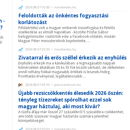
2026.08.07 05:50 • novekedes.hu
Feloldották az önkéntes fogyasztási
 -
korlátozást
?
Példaértékű volt a magyar emberek összefogása és felelős
viselkedése az elmúlt napokban - közölte Pósfai Gábor
z
belügyminiszter csütörtök este a Facebook-oldalán, miután
obb
Magyar Péter miniszterelnök bejelentette, ...
gy
2026.08.07 05:35 • novekedes.hu
Zivatarral és erős széllel érkezik az enyhülés
Enyhülés érkezik ma a kánikulában: a legmagasabb nappali
hőmérséklet általában 30 és 35 fok között várható, de délkeleten
ennél néhány fokkal magasabb értékek is lesznek.Hideg
fronthatás érvényesül, legáltalánosabb ...
2026.08.07 05:10 • penzcentrum.hu
Újabb rezsicsökkentés élesedik 2026 őszén:
tényleg tízezreket spórolhat ezzel sok
magyar háztulaj, aki most kivár?
A tűzifa áfája már ősszel 27 százalékról 5 százalékra csökkenhet,
ami több százezer magyar háztartás számára jelenthet
könnyebbséget.
2026.08.07 05:05 • novekedes.hu