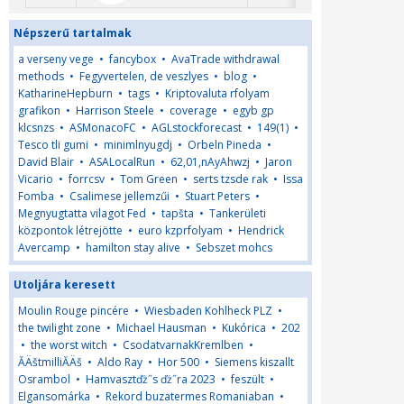
Népszerű tartalmak
a verseny vege
•
fancybox
•
AvaTrade withdrawal
methods
•
Fegyvertelen, de veszlyes
•
blog
•
KatharineHepburn
•
tags
•
Kriptovaluta rfolyam
grafikon
•
Harrison Steele
•
coverage
•
egyb gp
klcsnzs
•
ASMonacoFC
•
AGLstockforecast
•
149(1)
•
Tesco tli gumi
•
minimlnyugdj
•
Orbeln Pineda
•
David Blair
•
ASALocalRun
•
62,01,nAyAhwzj
•
Jaron
Vicario
•
forrcsv
•
Tom Green
•
serts tzsde rak
•
Issa
Fomba
•
Csalimese jellemzűi
•
Stuart Peters
•
Megnyugtatta vilagot Fed
•
tapšta
•
Tankerületi
központok létrejötte
•
euro kzprfolyam
•
Hendrick
Avercamp
•
hamilton stay alive
•
Sebszet mohcs
Utoljára keresett
Moulin Rouge pincére
•
Wiesbaden Kohlheck PLZ
•
the twilight zone
•
Michael Hausman
•
Kukórica
•
202
•
the worst witch
•
CsodatvarnakKremlben
•
ĂÄštmilliĂÄš
•
Aldo Ray
•
Hor 500
•
Siemens kiszallt
Osrambol
•
Hamvasztďż˝s ďż˝ra 2023
•
feszült
•
Elgansomárka
•
Rekord buzatermes Romaniaban
•