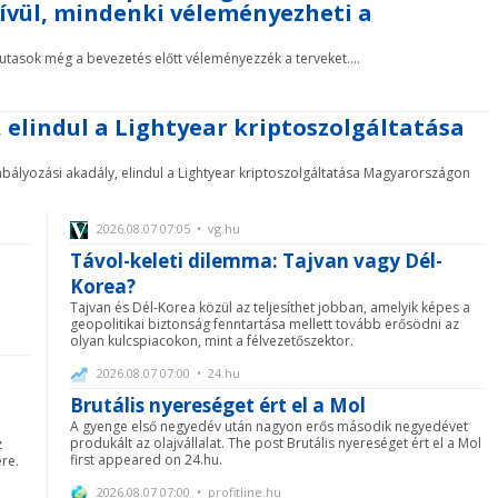
ívül, mindenki véleményezheti a
 utasok még a bevezetés előtt véleményezzék a terveket....
 elindul a Lightyear kriptoszolgáltatása
zabályozási akadály, elindul a Lightyear kriptoszolgáltatása Magyarországon
2026.08.07 07:05 • vg.hu
Távol-keleti dilemma: Tajvan vagy Dél-
Korea?
Tajvan és Dél-Korea közül az teljesíthet jobban, amelyik képes a
geopolitikai biztonság fenntartása mellett tovább erősödni az
olyan kulcspiacokon, mint a félvezetőszektor.
2026.08.07 07:00 • 24.hu
Brutális nyereséget ért el a Mol
A gyenge első negyedév után nagyon erős második negyedévet
produkált az olajvállalat. The post Brutális nyereséget ért el a Mol
z
first appeared on 24.hu.
ére.
2026.08.07 07:00 • profitline.hu