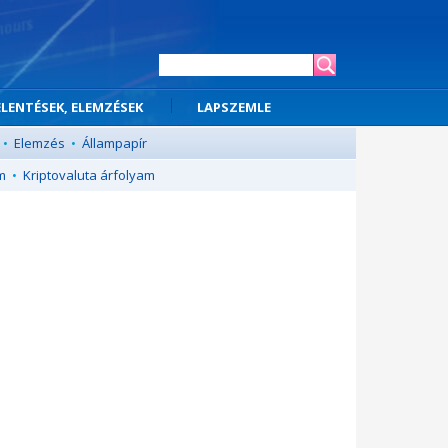
ELENTÉSEK, ELEMZÉSEK
LAPSZEMLE
•
Elemzés
•
Állampapír
m
•
Kriptovaluta árfolyam