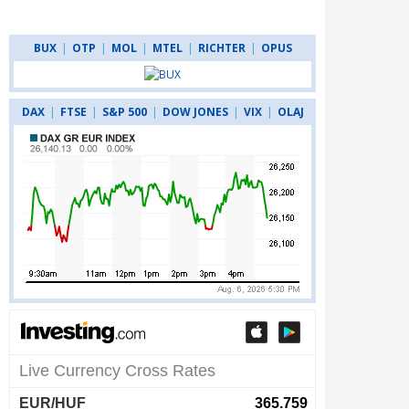
BUX
|
OTP
|
MOL
|
MTEL
|
RICHTER
|
OPUS
DAX
|
FTSE
|
S&P 500
|
DOW JONES
|
VIX
|
OLAJ