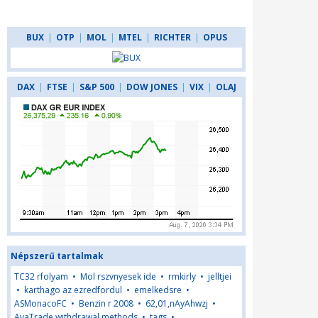
BUX
|
OTP
|
MOL
|
MTEL
|
RICHTER
|
OPUS
DAX
|
FTSE
|
S&P 500
|
DOW JONES
|
VIX
|
OLAJ
Népszerű tartalmak
TC32 rfolyam
•
Mol rszvnyesek ide
•
rmkirly
•
jelltjei
•
karthago az ezredfordul
•
emelkedsre
•
ASMonacoFC
•
Benzin r 2008
•
62,01,nAyAhwzj
•
AvaTrade withdrawal methods
•
tags
•