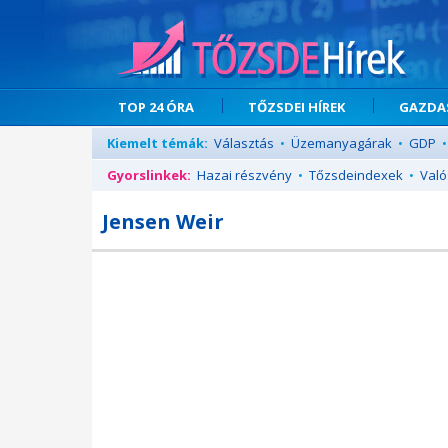
TOP 24 ÓRA
TŐZSDEI HÍREK
GAZDAS
Kiemelt témák:
Választás
•
Üzemanyagárak
•
GDP
•
Gyorslinkek:
Hazai részvény
•
Tőzsdeindexek
•
Való
Jensen Weir