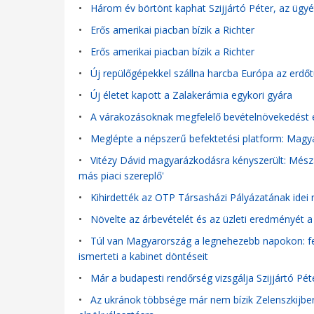
•
Három év börtönt kaphat Szijjártó Péter, az ügyé
•
Erős amerikai piacban bízik a Richter
•
Erős amerikai piacban bízik a Richter
•
Új repülőgépekkel szállna harcba Európa az erdőtü
•
Új életet kapott a Zalakerámia egykori gyára
•
A várakozásoknak megfelelő bevételnövekedést ér
•
Meglépte a népszerű befektetési platform: Magyar
•
Vitézy Dávid magyarázkodásra kényszerült: Mészá
más piaci szereplő'
•
Kihirdették az OTP Társasházi Pályázatának idei 
•
Növelte az árbevételét és az üzleti eredményét a
•
Túl van Magyarország a legnehezebb napokon: fe
ismerteti a kabinet döntéseit
•
Már a budapesti rendőrség vizsgálja Szijjártó Pé
•
Az ukránok többsége már nem bízik Zelenszkijben -