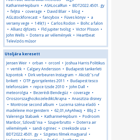
KatharineHepburn
•
ASALocalRun
•
BDT2022.4501. gy
•
feljtsi
•
coverage
•
David Blair
•
blog
•
AGLstockforecast
•
fancybox
•
Füves könyv
•
a
verseny vege
•
149(1)
•
Carlos Rodon
•
Bohc a falon
•
Allianz djfizets
•
Fld jupiter tvolsg
•
Victor Plsson
•
John Wells
•
Doterra air vélemények
•
Heartbeat
Televíziós műsor
Utoljára keresett
Jensen Weir
•
orban
•
orconl
•
Joshua Harris Politikus
•
verték
•
Calgary Andersson
•
Budapesti tankerleti
kzpontok
•
Dirk verbeuren Instagram
•
Akciďż˝s ruf
brikett
•
OTP gyorsjelentes 2011
•
Budapest tesco
telefonszám
•
repce tzsde 2010
•
John Dall
•
meteorolgia
•
Bezerédi Bendegúz
•
coverage
•
OroszorszaghozkozeledikUkrajna
•
Anasztzia disney
•
Montrose second album
•
Lucerna széna eladó
•
madeleine morgenstern
•
62,01,nAyAhwzj
•
Bbj 2
•
Valerenga Stabaek
•
KatharineHepburn
•
Podroom
Maribor, Szlovďż˝nia
•
Szuperbrutto
•
Doterra air
vélemények
•
sandi ogrinec
•
creekside usa
•
BDT2022.4501. gy
•
Szigetes filmek magyarul
•