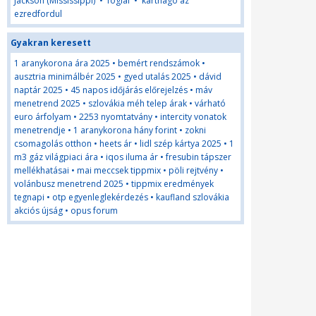
Jackson (Mississippi)
•
foglal
•
karthago az
ezredfordul
Gyakran keresett
1 aranykorona ára 2025
•
bemért rendszámok
•
ausztria minimálbér 2025
•
gyed utalás 2025
•
dávid
naptár 2025
•
45 napos időjárás előrejelzés
•
máv
menetrend 2025
•
szlovákia méh telep árak
•
várható
euro árfolyam
•
2253 nyomtatvány
•
intercity vonatok
menetrendje
•
1 aranykorona hány forint
•
zokni
csomagolás otthon
•
heets ár
•
lidl szép kártya 2025
•
1
m3 gáz világpiaci ára
•
iqos iluma ár
•
fresubin tápszer
mellékhatásai
•
mai meccsek tippmix
•
pöli rejtvény
•
volánbusz menetrend 2025
•
tippmix eredmények
tegnapi
•
otp egyenleglekérdezés
•
kaufland szlovákia
akciós újság
•
opus forum