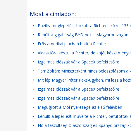
Most a címlapon:
•
Pozitív meglepetést hozott a Richter - közel 133 m
•
Repült a gigabírság BYD-nek - 'Magyarországon 
•
Erős amerikai piacban bízik a Richter
•
Akvizícióra készül a Richter, de saját készítményü
•
Izgalmas időszak vár a SpaceX befektetőire
•
Tarr Zoltán: Miniszterként nincs beleszólásom
•
Mit lép Magyar Péter Paks-ügyben, mi lesz a köz
•
Izgalmas időszak vár a SpaceX befektetőire
•
Izgalmas időszak vár a SpaceX befektetőire
•
Megugrott a Mol nyeresége az első félévben
•
Lehullt a lepel: ezt művelte a Richter, befutottak
•
Nő a feszültség Olaszország és Spanyolország köz