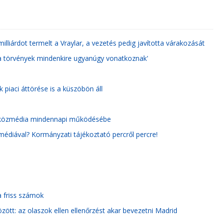
illiárdot termelt a Vraylar, a vezetés pedig javította várakozását
a törvények mindenkire ugyanúgy vonatkoznak'
k piaci áttörése is a küszöbön áll
 a közmédia mindennapi működésébe
médiával? Kormányzati tájékoztató percről percre!
 a friss számok
ött: az olaszok ellen ellenőrzést akar bevezetni Madrid