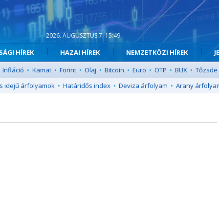
2026. AUGUSZTUS 7. 15:49
ÁGI HÍREK
HAZAI HÍREK
NEMZETKÖZI HÍREK
J
Infláció
•
Kamat
•
Forint
•
Olaj
•
Bitcoin
•
Euro
•
OTP
•
BUX
•
Tőzsde
s idejű árfolyamok
•
Határidős index
•
Deviza árfolyam
•
Arany árfolya