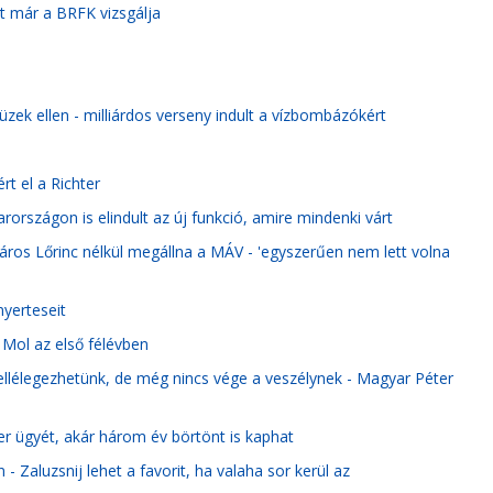
t már a BRFK vizsgálja
zek ellen - milliárdos verseny indult a vízbombázókért
t el a Richter
országon is elindult az új funkció, amire mindenki várt
ros Lőrinc nélkül megállna a MÁV - 'egyszerűen nem lett volna
nyerteseit
 Mol az első félévben
llélegezhetünk, de még nincs vége a veszélynek - Magyar Péter
ter ügyét, akár három év börtönt is kaphat
 Zaluzsnij lehet a favorit, ha valaha sor kerül az