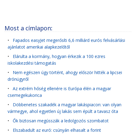
Most a címlapon:
•
Fapados easyJet megerősíti 6,6 milliárd eurós felvásárlási
ajánlatot amerikai alapkezelőtől
•
Elárulta a kormány, hogyan érkezik a 100 ezres
iskolakezdési támogatás
•
Nem egészen úgy történt, ahogy először hitték a lipcsei
drónügyről
•
Az extrém hőség ellenére is Európa élén a magyar
csemegekukorica
•
Döbbenetes szakadék a magyar lakáspiacon: van olyan
vármegye, ahol egyetlen új lakás sem épült a tavasz óta
•
Ők biztosan megússzák a ledolgozós szombatot
•
Elszabadult az euró: csúnyán elhasalt a forint