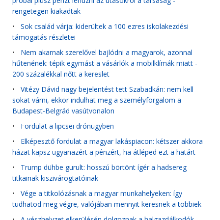
próbál plusz pénzt lehúzni az utasokról a társaság -
rengetegen kiakadtak
•
Sok család várja: kiderültek a 100 ezres iskolakezdési
támogatás részletei
•
Nem akarnak szerelővel bajlódni a magyarok, azonnal
hűtenének: tépik egymást a vásárlók a mobilklímák miatt -
200 százalékkal nőtt a kereslet
•
Vitézy Dávid nagy bejelentést tett Szabadkán: nem kell
sokat várni, ekkor indulhat meg a személyforgalom a
Budapest-Belgrád vasútvonalon
•
Fordulat a lipcsei drónügyben
•
Elképesztő fordulat a magyar lakáspiacon: kétszer akkora
házat kapsz ugyanazért a pénzért, ha átléped ezt a határt
•
Trump dühbe gurult: hosszú börtönt ígér a hadsereg
titkainak kiszivárogtatóinak
•
Vége a titkolózásnak a magyar munkahelyeken: így
tudhatod meg végre, valójában mennyit keresnek a többiek
•
A vészhelyzet elkerülésén dolgoznak a halgazdálkodók