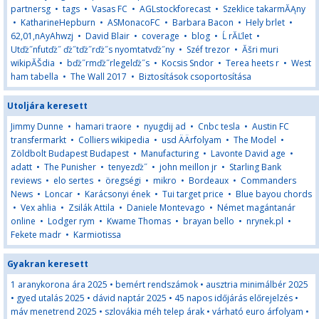
partnersg
•
tags
•
Vasas FC
•
AGLstockforecast
•
Szeklice takarmĂĄny
•
KatharineHepburn
•
ASMonacoFC
•
Barbara Bacon
•
Hely brlet
•
62,01,nAyAhwzj
•
David Blair
•
coverage
•
blog
•
Ĺ rĂĽlet
•
Utďż˝nfutďż˝ ďż˝tďż˝rďż˝s nyomtatvďż˝ny
•
Széf trezor
•
Ăšri muri
wikipĂŠdia
•
bďż˝rmďż˝rlegelďż˝s
•
Kocsis Sndor
•
Terea heets r
•
West
ham tabella
•
The Wall 2017
•
Biztosítások csoportosítása
Utoljára keresett
Jimmy Dunne
•
hamari traore
•
nyugdij ad
•
Cnbc tesla
•
Austin FC
transfermarkt
•
Colliers wikipedia
•
usd ÄÄrfolyam
•
The Model
•
Zöldbolt Budapest Budapest
•
Manufacturing
•
Lavonte David age
•
adatt
•
The Punisher
•
tenyezďż˝
•
john meillon jr
•
Starling Bank
reviews
•
elo sertes
•
öregségi
•
mikro
•
Bordeaux
•
Commanders
News
•
Loncar
•
Karácsonyi ének
•
Tui target price
•
Blue bayou chords
•
Vex ahlia
•
Zsilák Attila
•
Daniele Montevago
•
Német magántanár
online
•
Lodger rym
•
Kwame Thomas
•
brayan bello
•
nrynek.pl
•
Fekete madr
•
Karmiotissa
Gyakran keresett
1 aranykorona ára 2025
•
bemért rendszámok
•
ausztria minimálbér 2025
•
gyed utalás 2025
•
dávid naptár 2025
•
45 napos időjárás előrejelzés
•
máv menetrend 2025
•
szlovákia méh telep árak
•
várható euro árfolyam
•