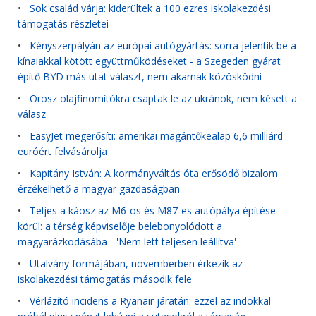
•
Sok család várja: kiderültek a 100 ezres iskolakezdési
támogatás részletei
•
Kényszerpályán az európai autógyártás: sorra jelentik be a
kínaiakkal kötött együttműködéseket - a Szegeden gyárat
építő BYD más utat választ, nem akarnak közösködni
•
Orosz olajfinomítókra csaptak le az ukránok, nem késett a
válasz
•
EasyJet megerősíti: amerikai magántőkealap 6,6 milliárd
euróért felvásárolja
•
Kapitány István: A kormányváltás óta erősödő bizalom
érzékelhető a magyar gazdaságban
•
Teljes a káosz az M6-os és M87-es autópálya építése
körül: a térség képviselője belebonyolódott a
magyarázkodásába - 'Nem lett teljesen leállítva'
•
Utalvány formájában, novemberben érkezik az
iskolakezdési támogatás második fele
•
Vérlázító incidens a Ryanair járatán: ezzel az indokkal