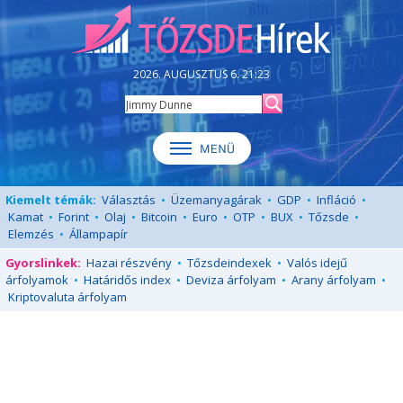
2026. AUGUSZTUS 6. 21:23
Kiemelt témák:
Választás
•
Üzemanyagárak
•
GDP
•
Infláció
•
Kamat
•
Forint
•
Olaj
•
Bitcoin
•
Euro
•
OTP
•
BUX
•
Tőzsde
•
Elemzés
•
Állampapír
Gyorslinkek:
Hazai részvény
•
Tőzsdeindexek
•
Valós idejű
árfolyamok
•
Határidős index
•
Deviza árfolyam
•
Arany árfolyam
•
Kriptovaluta árfolyam