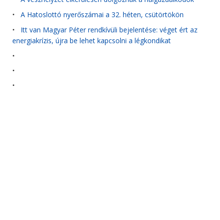
•
A Hatoslottó nyerőszámai a 32. héten, csütörtökön
•
Itt van Magyar Péter rendkívüli bejelentése: véget ért az
energiakrízis, újra be lehet kapcsolni a légkondikat
•
•
•