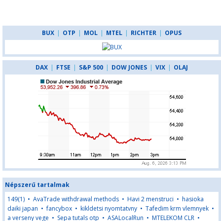
BUX
|
OTP
|
MOL
|
MTEL
|
RICHTER
|
OPUS
DAX
|
FTSE
|
S&P 500
|
DOW JONES
|
VIX
|
OLAJ
Népszerű tartalmak
149(1)
•
AvaTrade withdrawal methods
•
Havi 2 menstruci
•
hasioka
daiki japan
•
fancybox
•
kikldetsi nyomtatvny
•
Tafedim krm vlemnyek
•
a verseny vege
•
Sepa tutals otp
•
ASALocalRun
•
MTELEKOM CLR
•