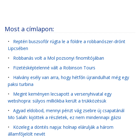
Most a címlapon:
•
Reptéri buszsofőr rúgta le a földre a robbanószer-drónt
Lipcsében
•
Robbanás volt a Mol pozsonyi finomítójában
•
Fizetésképtelenné vált a Robinson Tours
•
Halvány esély van arra, hogy hétfőn újraindulhat még egy
paksi turbina
•
Megint keményen lecsapott a versenyhivatal egy
webshopra: súlyos milliókba került a trükközésük
•
Agyad eldobod, mennyi pénzt vág zsebre új csapatánál
Mo Salah: kijöttek a részletek, ez nem mindennapi gázsi
•
Közeleg a döntés napja: holnap elárulják a három
államfőjelölt nevét