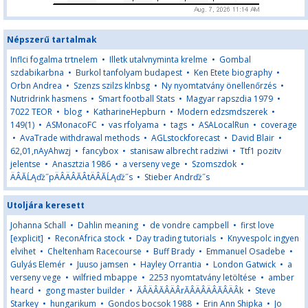
Népszerű tartalmak
Inflci fogalma trtnelem
•
Illetk utalvnyminta krelme
•
Gombal
szdabikarbna
•
Burkol tanfolyam budapest
•
Ken Etete biography
•
Orbn Andrea
•
Szenzs szilzs klnbsg
•
Ny nyomtatvány önellenőrzés
•
Nutridrink hasmens
•
Smart football Stats
•
Magyar rapszdia 1979
•
7022 TEOR
•
blog
•
KatharineHepburn
•
Modern edzsmdszerek
•
149(1)
•
ASMonacoFC
•
vas rfolyama
•
tags
•
ASALocalRun
•
coverage
•
AvaTrade withdrawal methods
•
AGLstockforecast
•
David Blair
•
62,01,nAyAhwzj
•
fancybox
•
stanisaw albrecht radziwi
•
Ttf1 pozitv
jelentse
•
Anasztzia 1986
•
a verseny vege
•
Szomszdok
•
ÄÂĂĹĄďż˝pÄÂÄÂĂÂ­tÄÂĂĹĄďż˝s
•
Stieber Andrďż˝s
Utoljára keresett
Johanna Schall
•
Dahlin meaning
•
de vondre campbell
•
first love
[explicit]
•
ReconAfrica stock
•
Day trading tutorials
•
Knyvespolc ingyen
elvihet
•
Cheltenham Racecourse
•
Buff Brady
•
Emmanuel Osadebe
•
Gulyás Elemér
•
Juuso jamsen
•
Hayley Orrantia
•
London Gatwick
•
a
verseny vege
•
wilfried mbappe
•
2253 nyomtatvány letöltése
•
amber
heard
•
gong master builder
•
ĂÂÄÂĂÂÄÂrĂÂÄÂÄÂĂÂÄÂk
•
Steve
Starkey
•
hungarikum
•
Gondos bocsok 1988
•
Erin Ann Shipka
•
Jo