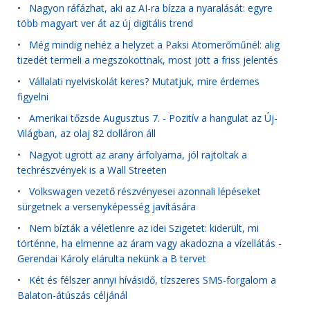
•
Nagyon ráfázhat, aki az AI-ra bízza a nyaralását: egyre
több magyart ver át az új digitális trend
•
Még mindig nehéz a helyzet a Paksi Atomerőműnél: alig
tizedét termeli a megszokottnak, most jött a friss jelentés
•
Vállalati nyelviskolát keres? Mutatjuk, mire érdemes
figyelni
•
Amerikai tőzsde Augusztus 7. - Pozitív a hangulat az Új-
Világban, az olaj 82 dolláron áll
•
Nagyot ugrott az arany árfolyama, jól rajtoltak a
techrészvények is a Wall Streeten
•
Volkswagen vezető részvényesei azonnali lépéseket
sürgetnek a versenyképesség javítására
•
Nem bízták a véletlenre az idei Szigetet: kiderült, mi
történne, ha elmenne az áram vagy akadozna a vízellátás -
Gerendai Károly elárulta nekünk a B tervet
•
Két és félszer annyi hívásidő, tízszeres SMS-forgalom a
Balaton-átúszás céljánál