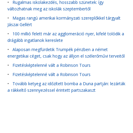
•
Rugalmas iskolakezdés, hosszabb szünetek: így
változhatnak meg az iskolák szeptembertől
•
Magas rangú amerikai kormányzati szereplőkkel tárgyalt
Jászai Gellért
•
100 millió felett már az agglomeráció nyer, kifelé tolódik a
drágább ingatlanok kereslete
•
Alaposan megfürdetik Trumpék pénzben a német
energetikai céget, csak hogy az álljon el szélerőművi terveitől
•
Fizetésképtelenné vált a Robinson Tours
•
Fizetésképtelenné vált a Robinson Tours
•
Tovább ketyeg az időzített bomba a Duna partján: lezárták
a rákkeltő szennyezéssel érintett partszakaszt