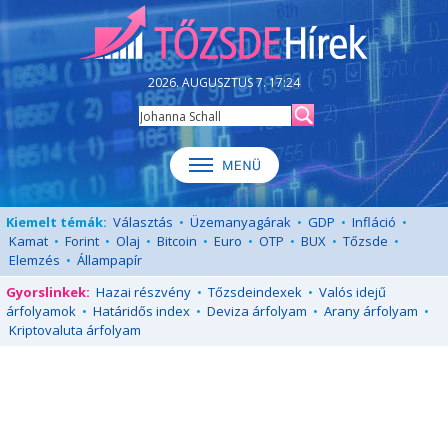
2026. AUGUSZTUS 7. 17:24
Kiemelt témák:
Választás
•
Üzemanyagárak
•
GDP
•
Infláció
•
Kamat
•
Forint
•
Olaj
•
Bitcoin
•
Euro
•
OTP
•
BUX
•
Tőzsde
•
Elemzés
•
Állampapír
Gyorslinkek:
Hazai részvény
•
Tőzsdeindexek
•
Valós idejű
árfolyamok
•
Határidős index
•
Deviza árfolyam
•
Arany árfolyam
•
Kriptovaluta árfolyam