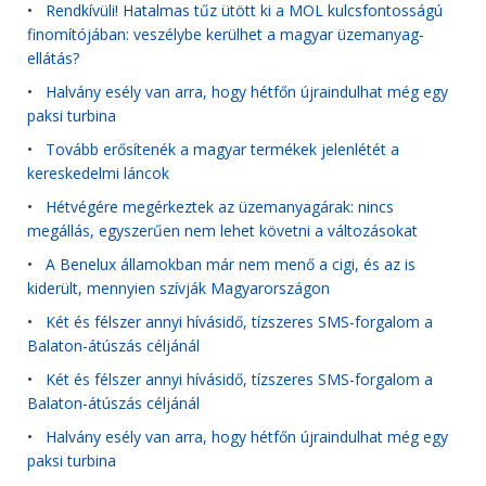
•
Rendkívüli! Hatalmas tűz ütött ki a MOL kulcsfontosságú
finomítójában: veszélybe kerülhet a magyar üzemanyag-
ellátás?
•
Halvány esély van arra, hogy hétfőn újraindulhat még egy
paksi turbina
•
Tovább erősítenék a magyar termékek jelenlétét a
kereskedelmi láncok
•
Hétvégére megérkeztek az üzemanyagárak: nincs
megállás, egyszerűen nem lehet követni a változásokat
•
A Benelux államokban már nem menő a cigi, és az is
kiderült, mennyien szívják Magyarországon
•
Két és félszer annyi hívásidő, tízszeres SMS-forgalom a
Balaton-átúszás céljánál
•
Két és félszer annyi hívásidő, tízszeres SMS-forgalom a
Balaton-átúszás céljánál
•
Halvány esély van arra, hogy hétfőn újraindulhat még egy
paksi turbina