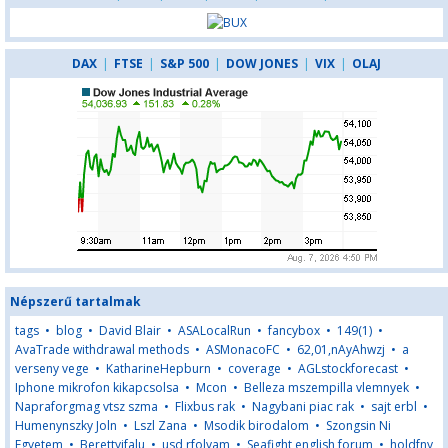
DAX
|
FTSE
|
S&P 500
|
DOW JONES
|
VIX
|
OLAJ
Népszerű tartalmak
tags
•
blog
•
David Blair
•
ASALocalRun
•
fancybox
•
149(1)
•
AvaTrade withdrawal methods
•
ASMonacoFC
•
62,01,nAyAhwzj
•
a
verseny vege
•
KatharineHepburn
•
coverage
•
AGLstockforecast
•
Iphone mikrofon kikapcsolsa
•
Mcon
•
Belleza mszempilla vlemnyek
•
Napraforgmag vtsz szma
•
Flixbus rak
•
Nagybani piac rak
•
sajt erbl
•
Humenynszky Joln
•
Lszl Zana
•
Msodik birodalom
•
Szongsin Ni
Egyetem
•
Berettyjfalu
•
usd rfolyam
•
Seafight english forum
•
holdfny