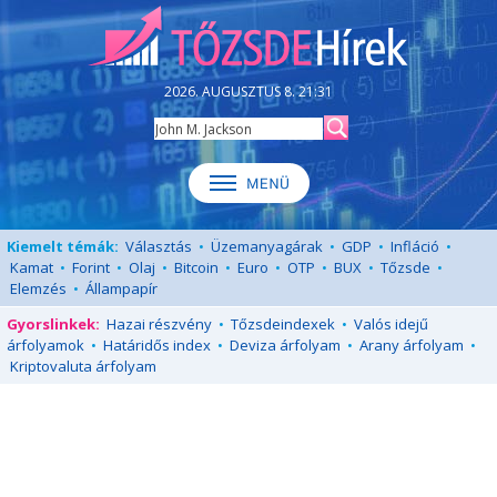
2026. AUGUSZTUS 8. 21:31
Kiemelt témák:
Választás
•
Üzemanyagárak
•
GDP
•
Infláció
•
Kamat
•
Forint
•
Olaj
•
Bitcoin
•
Euro
•
OTP
•
BUX
•
Tőzsde
•
Elemzés
•
Állampapír
Gyorslinkek:
Hazai részvény
•
Tőzsdeindexek
•
Valós idejű
árfolyamok
•
Határidős index
•
Deviza árfolyam
•
Arany árfolyam
•
Kriptovaluta árfolyam