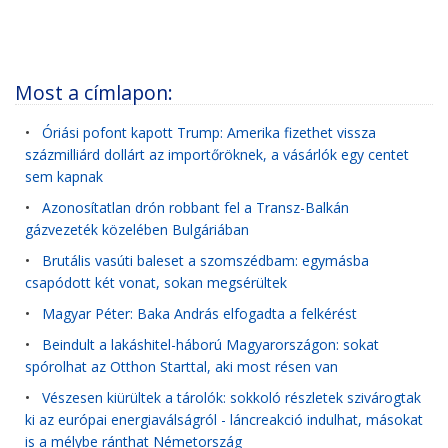
Most a címlapon:
•
Óriási pofont kapott Trump: Amerika fizethet vissza
százmilliárd dollárt az importőröknek, a vásárlók egy centet
sem kapnak
•
Azonosítatlan drón robbant fel a Transz-Balkán
gázvezeték közelében Bulgáriában
•
Brutális vasúti baleset a szomszédbam: egymásba
csapódott két vonat, sokan megsérültek
•
Magyar Péter: Baka András elfogadta a felkérést
•
Beindult a lakáshitel-háború Magyarországon: sokat
spórolhat az Otthon Starttal, aki most résen van
•
Vészesen kiürültek a tárolók: sokkoló részletek szivárogtak
ki az európai energiaválságról - láncreakció indulhat, másokat
is a mélybe ránthat Németország