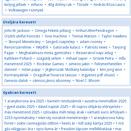
kirlysg jellsek
•
inflacio
•
40g dohny rak
•
Tőzsde
•
András Róza Laura
•
Volkswagen rszvnyek
Utoljára keresett
John M. Jackson
•
Omega Fekete pillang
•
ArthurUtherPendragon
•
Osztrk utnfut honosts
•
love machine
•
Tennai Watson
•
Taylor Hawkins
•
Skorpió Menetirány
•
Szeged csaptelep
•
adam rooney
•
Renoirszerelmei
•
NKJ459
•
Gatorade kulacs
•
Patriots news
•
Tanjong
Pagar
•
Meghatalmazs minta gyintzshez
•
Resveratrol napi adag
•
Kathleen Pollard
•
száguldj velem
•
mihael zaper
•
Grisnik Petra
•
mßv
menetrend 2025
•
Rockstar Games
•
simeon jakin
•
Felismerhetetlen
•
danneil
•
milan papp
•
Jégkorszak: Motkány kalandjai
•
kim jong woo
•
Kormányablak
•
Dragulhat fovarosi taxizas
•
Ingyenes pdf olvasó
•
Genesis dalok
•
vámosi jános sibonney
•
Noel C. Bloom
Gyakran keresett
1 aranykorona ára 2025
•
bemért rendszámok
•
ausztria minimálbér 2025
•
gyed utalás 2025
•
dávid naptár 2025
•
45 napos időjárás előrejelzés
•
máv menetrend 2025
•
szlovákia méh telep árak
•
várható euro árfolyam
•
2253 nyomtatvány
•
intercity vonatok menetrendje
•
1 aranykorona hány
forint
•
zokni csomagolás otthon
•
heets ár
•
lidl szép kártya 2025
•
1 m3
gáz világpiaci ára
•
iqos iluma ár
•
fresubin tápszer mellékhatásai
•
mai