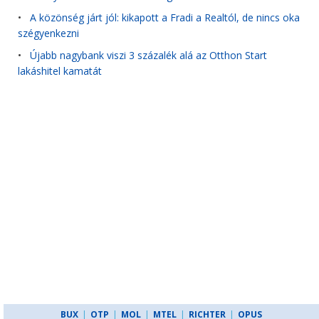
•
A közönség járt jól: kikapott a Fradi a Realtól, de nincs oka
szégyenkezni
•
Újabb nagybank viszi 3 százalék alá az Otthon Start
lakáshitel kamatát
BUX
|
OTP
|
MOL
|
MTEL
|
RICHTER
|
OPUS