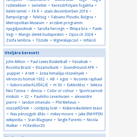
rszletekben
•
zemeltet
•
Keresztrfolyam fogalma
•
Keleti temet
•
FA R
•
utals decemberben 2016
•
llampolgrsgi
•
felelssg
•
Fabiano Plovdiv, Bulgria
•
Metropolitan Museum
•
erzsbet programm
nyugdjasoknak
•
Sarolta hercegn
•
lllmpa bra
•
Pavle
Vagi
•
Mango zletek budapesten
•
Opus clr 2024
•
Zsofa lambria
•
Tőzsde
•
Mgneskapcsol
•
Infláció
Utoljára keresett
John Milton
•
Paul Lewis Basketball
•
házalnak
•
Rocinha Brazil
•
Elszamoltunk
•
SoundHound APK
•
.puppet
•
A tett
•
ázsia himalája részvények
•
Vérvörös homok 1932
•
AB
•
egisr
•
lecomte raphael
•
kukoricadarÄĹźËlÄĹźË
•
m 30
•
Eukleidész
•
Sektzia
Nes Tziona
•
deviza
•
Color or colour
•
Sportcsarnok
miskolc
•
32
•
Paulinho Leverkusen
•
alexandre
pierre
•
landon emenalo
•
Phil Meheux
•
visszatĂŠrtek
•
coldplay lost!
•
Kiskereskedelem teáor
•
Nav pénzügyőr állás
•
mikey moore
•
Jake ENHYPEN
wikipedia
•
Sran Blagojevi
•
Single Parents
•
Nicola
Walker
•
FCKeditor20