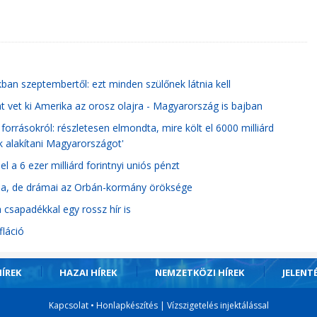
ban szeptembertől: ezt minden szülőnek látnia kell
t vet ki Amerika az orosz olajra - Magyarország is bajban
forrásokról: részletesen elmondta, mire költ el 6000 milliárd
ák alakítani Magyarországot'
l a 6 ezer milliárd forintnyi uniós pénzt
ása, de drámai az Orbán-kormány öröksége
a csapadékkal egy rossz hír is
fláció
ÍREK
HAZAI HÍREK
NEMZETKÖZI HÍREK
JELENT
Kapcsolat
•
Honlapkészítés
|
Vízszigetelés injektálással