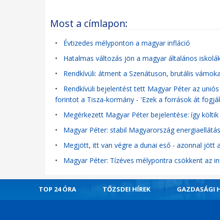
Most a címlapon:
•
Évtizedes mélyponton a magyar infláció
•
Hatalmas változás jön a magyar általános iskolák
•
Rendkívüli: átment a Szenátuson, brutális vámoka
•
Rendkívüli bejelentést tett Magyar Péter az uniós 
forintot a Tisza-kormány - 'Ezek a források át fogj
•
Megérkezett Magyar Péter bejelentése: így költik e
•
Magyar Péter: stabil Magyarország energiaellát
•
Megjött, itt van végre a dunai eső - azonnal jött 
•
Magyar Péter: Tízéves mélypontra csökkent az in
TOP 24 ÓRA
TŐZSDEI HÍREK
GAZDASÁGI H