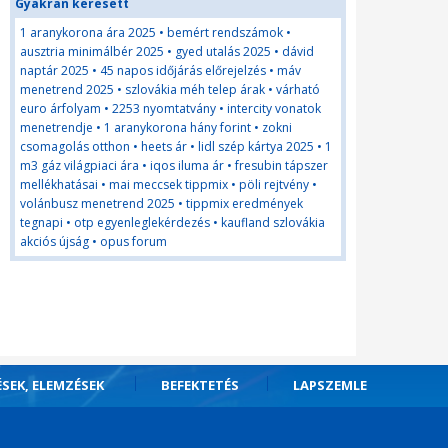
Gyakran keresett
1 aranykorona ára 2025
•
bemért rendszámok
•
ausztria minimálbér 2025
•
gyed utalás 2025
•
dávid
naptár 2025
•
45 napos időjárás előrejelzés
•
máv
menetrend 2025
•
szlovákia méh telep árak
•
várható
euro árfolyam
•
2253 nyomtatvány
•
intercity vonatok
menetrendje
•
1 aranykorona hány forint
•
zokni
csomagolás otthon
•
heets ár
•
lidl szép kártya 2025
•
1
m3 gáz világpiaci ára
•
iqos iluma ár
•
fresubin tápszer
mellékhatásai
•
mai meccsek tippmix
•
pöli rejtvény
•
volánbusz menetrend 2025
•
tippmix eredmények
tegnapi
•
otp egyenleglekérdezés
•
kaufland szlovákia
akciós újság
•
opus forum
ÉSEK, ELEMZÉSEK
BEFEKTETÉS
LAPSZEMLE