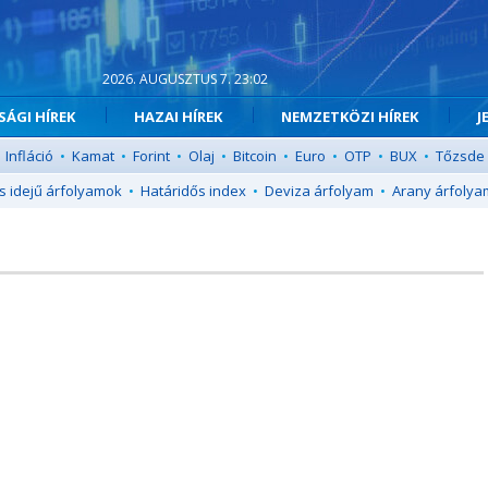
2026. AUGUSZTUS 7. 23:02
ÁGI HÍREK
HAZAI HÍREK
NEMZETKÖZI HÍREK
J
Infláció
•
Kamat
•
Forint
•
Olaj
•
Bitcoin
•
Euro
•
OTP
•
BUX
•
Tőzsde
s idejű árfolyamok
•
Határidős index
•
Deviza árfolyam
•
Arany árfolya