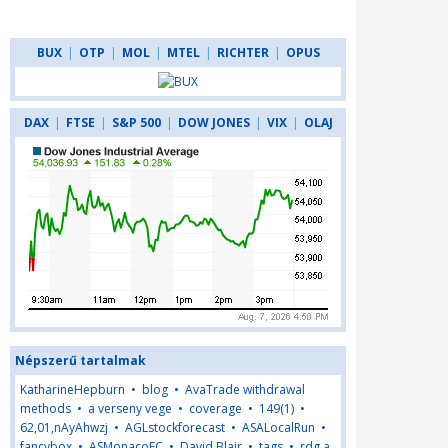
BUX
|
OTP
|
MOL
|
MTEL
|
RICHTER
|
OPUS
DAX
|
FTSE
|
S&P 500
|
DOW JONES
|
VIX
|
OLAJ
Népszerű tartalmak
KatharineHepburn
•
blog
•
AvaTrade withdrawal
methods
•
a verseny vege
•
coverage
•
149(1)
•
62,01,nAyAhwzj
•
AGLstockforecast
•
ASALocalRun
•
fancybox
•
ASMonacoFC
•
David Blair
•
tags
•
rdg a