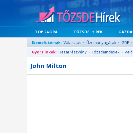
TOP 24 ÓRA
TŐZSDEI HÍREK
GAZDAS
Kiemelt témák:
Választás
•
Üzemanyagárak
•
GDP
•
Gyorslinkek:
Hazai részvény
•
Tőzsdeindexek
•
Való
John Milton