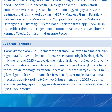
Koen De Bouw
•
rksg teljes film
•
Giada Colagrande
•
Acinonyx jubatus
hecki
•
Shorts
•
Holdhercegn
•
Klnleges hold ma
•
Endó Vataru
•
Superman 4 wiki
•
blog
•
watchers
•
baidu
•
gyed ignylse
•
vsr
•
gzrtmogats kinek jr
•
Holiday Inn
•
GDP
•
Mattress Firm
•
Fehrlfia
•
judy lea reinhardt
•
Valutavalto
•
Otp portfolio rfolyam
•
Metallica
Unforgiven 3
•
tlthatsg i
•
Peter Maas
•
telefonszm alapjn0656200145
•
asia wildest dreams
•
roger junio
•
Bodies season 2
•
Verve album
•
Képmás Televíziós műsor
•
Giuseppe Recco
Gyakran keresett
1 aranykorona ára 2025
•
bemért rendszámok
•
ausztria minimálbér 2025
•
gyed utalás 2025
•
dávid naptár 2025
•
45 napos időjárás előrejelzés
•
máv menetrend 2025
•
szlovákia méh telep árak
•
várható euro árfolyam
•
2253 nyomtatvány
•
intercity vonatok menetrendje
•
1 aranykorona hány
forint
•
zokni csomagolás otthon
•
heets ár
•
lidl szép kártya 2025
•
1 m3
gáz világpiaci ára
•
iqos iluma ár
•
fresubin tápszer mellékhatásai
•
mai
meccsek tippmix
•
pöli rejtvény
•
volánbusz menetrend 2025
•
tippmix
eredmények tegnapi
•
otp egyenleglekérdezés
•
kaufland szlovákia akciós
újság
•
opus forum