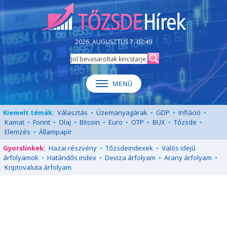
2026. AUGUSZTUS 7. 02:49
Kiemelt témák:
Választás
•
Üzemanyagárak
•
GDP
•
Infláció
•
Kamat
•
Forint
•
Olaj
•
Bitcoin
•
Euro
•
OTP
•
BUX
•
Tőzsde
•
Elemzés
•
Állampapír
Gyorslinkek:
Hazai részvény
•
Tőzsdeindexek
•
Valós idejű
árfolyamok
•
Határidős index
•
Deviza árfolyam
•
Arany árfolyam
•
Kriptovaluta árfolyam