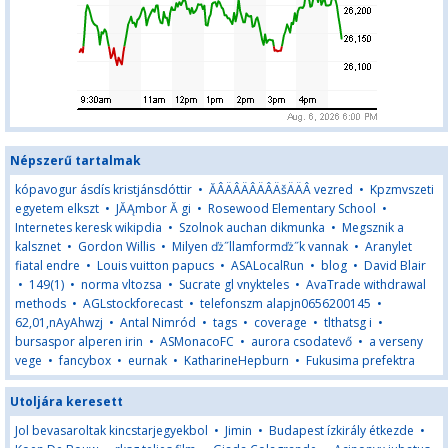
Népszerű tartalmak
kópavogur ásdís kristjánsdóttir
•
ĂÂÄÂÄÂÄÂÄšÄÄÂ vezred
•
Kpzmvszeti
egyetem elkszt
•
JĂĄmbor Ă gi
•
Rosewood Elementary School
•
Internetes keresk wikipdia
•
Szolnok auchan dikmunka
•
Megsznik a
kalsznet
•
Gordon Willis
•
Milyen ďż˝llamformďż˝k vannak
•
Aranylet
fiatal endre
•
Louis vuitton papucs
•
ASALocalRun
•
blog
•
David Blair
•
149(1)
•
norma vltozsa
•
Sucrate gl vnykteles
•
AvaTrade withdrawal
methods
•
AGLstockforecast
•
telefonszm alapjn0656200145
•
62,01,nAyAhwzj
•
Antal Nimród
•
tags
•
coverage
•
tlthatsg i
•
bursaspor alperen irin
•
ASMonacoFC
•
aurora csodatevő
•
a verseny
vege
•
fancybox
•
eurnak
•
KatharineHepburn
•
Fukusima prefektra
Utoljára keresett
Jol bevasaroltak kincstarjegyekbol
•
Jimin
•
Budapest ízkirály étkezde
•