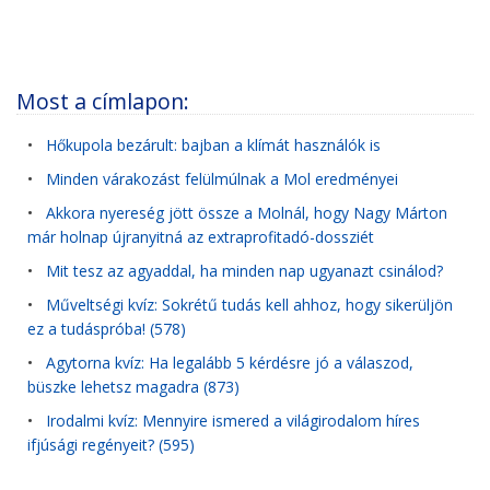
Most a címlapon:
•
Hőkupola bezárult: bajban a klímát használók is
•
Minden várakozást felülmúlnak a Mol eredményei
•
Akkora nyereség jött össze a Molnál, hogy Nagy Márton
már holnap újranyitná az extraprofitadó-dossziét
•
Mit tesz az agyaddal, ha minden nap ugyanazt csinálod?
•
Műveltségi kvíz: Sokrétű tudás kell ahhoz, hogy sikerüljön
ez a tudáspróba! (578)
•
Agytorna kvíz: Ha legalább 5 kérdésre jó a válaszod,
büszke lehetsz magadra (873)
•
Irodalmi kvíz: Mennyire ismered a világirodalom híres
ifjúsági regényeit? (595)