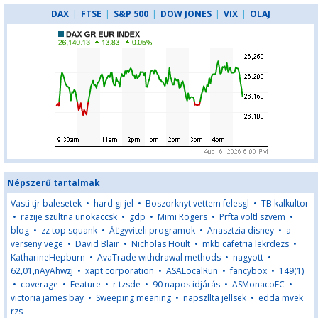
DAX
|
FTSE
|
S&P 500
|
DOW JONES
|
VIX
|
OLAJ
Népszerű tartalmak
Vasti tjr balesetek
•
hard gi jel
•
Boszorknyt vettem felesgl
•
TB kalkultor
•
razije szultna unokaccsk
•
gdp
•
Mimi Rogers
•
Prfta voltl szvem
•
blog
•
zz top squank
•
ĂĽgyviteli programok
•
Anasztzia disney
•
a
verseny vege
•
David Blair
•
Nicholas Hoult
•
mkb cafetria lekrdezs
•
KatharineHepburn
•
AvaTrade withdrawal methods
•
nagyott
•
62,01,nAyAhwzj
•
xapt corporation
•
ASALocalRun
•
fancybox
•
149(1)
•
coverage
•
Feature
•
r tzsde
•
90 napos idjárás
•
ASMonacoFC
•
victoria james bay
•
Sweeping meaning
•
napszllta jellsek
•
edda mvek
rzs