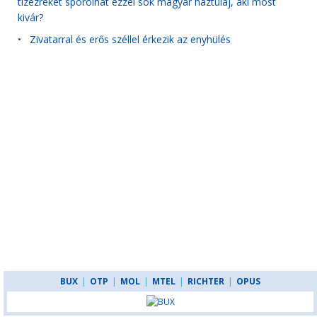
tízezreket spórolhat ezzel sok magyar háztulaj, aki most
kivár?
•
Zivatarral és erős széllel érkezik az enyhülés
BUX
|
OTP
|
MOL
|
MTEL
|
RICHTER
|
OPUS