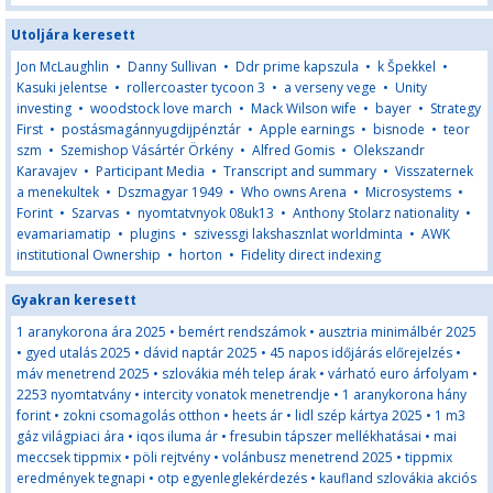
Utoljára keresett
Jon McLaughlin
•
Danny Sullivan
•
Ddr prime kapszula
•
k Špekkel
•
Kasuki jelentse
•
rollercoaster tycoon 3
•
a verseny vege
•
Unity
investing
•
woodstock love march
•
Mack Wilson wife
•
bayer
•
Strategy
First
•
postásmagánnyugdijpénztár
•
Apple earnings
•
bisnode
•
teor
szm
•
Szemishop Vásártér Örkény
•
Alfred Gomis
•
Olekszandr
Karavajev
•
Participant Media
•
Transcript and summary
•
Visszaternek
a menekultek
•
Dszmagyar 1949
•
Who owns Arena
•
Microsystems
•
Forint
•
Szarvas
•
nyomtatvnyok 08uk13
•
Anthony Stolarz nationality
•
evamariamatip
•
plugins
•
szivessgi lakshasznlat worldminta
•
AWK
institutional Ownership
•
horton
•
Fidelity direct indexing
Gyakran keresett
1 aranykorona ára 2025
•
bemért rendszámok
•
ausztria minimálbér 2025
•
gyed utalás 2025
•
dávid naptár 2025
•
45 napos időjárás előrejelzés
•
máv menetrend 2025
•
szlovákia méh telep árak
•
várható euro árfolyam
•
2253 nyomtatvány
•
intercity vonatok menetrendje
•
1 aranykorona hány
forint
•
zokni csomagolás otthon
•
heets ár
•
lidl szép kártya 2025
•
1 m3
gáz világpiaci ára
•
iqos iluma ár
•
fresubin tápszer mellékhatásai
•
mai
meccsek tippmix
•
pöli rejtvény
•
volánbusz menetrend 2025
•
tippmix
eredmények tegnapi
•
otp egyenleglekérdezés
•
kaufland szlovákia akciós