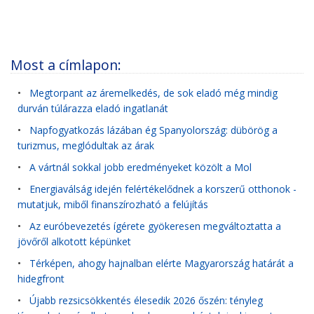
Most a címlapon:
•
Megtorpant az áremelkedés, de sok eladó még mindig
durván túlárazza eladó ingatlanát
•
Napfogyatkozás lázában ég Spanyolország: dübörög a
turizmus, meglódultak az árak
•
A vártnál sokkal jobb eredményeket közölt a Mol
•
Energiaválság idején felértékelődnek a korszerű otthonok -
mutatjuk, miből finanszírozható a felújítás
•
Az euróbevezetés ígérete gyökeresen megváltoztatta a
jövőről alkotott képünket
•
Térképen, ahogy hajnalban elérte Magyarország határát a
hidegfront
•
Újabb rezsicsökkentés élesedik 2026 őszén: tényleg