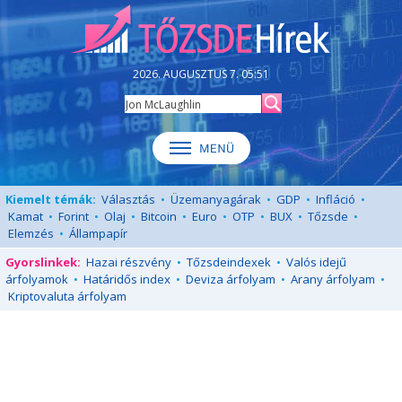
2026. AUGUSZTUS 7. 05:51
Kiemelt témák:
Választás
•
Üzemanyagárak
•
GDP
•
Infláció
•
Kamat
•
Forint
•
Olaj
•
Bitcoin
•
Euro
•
OTP
•
BUX
•
Tőzsde
•
Elemzés
•
Állampapír
Gyorslinkek:
Hazai részvény
•
Tőzsdeindexek
•
Valós idejű
árfolyamok
•
Határidős index
•
Deviza árfolyam
•
Arany árfolyam
•
Kriptovaluta árfolyam