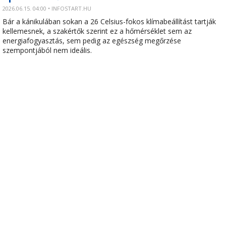
2026.06.15. 04:00 • INFOSTART.HU
Bár a kánikulában sokan a 26 Celsius-fokos klímabeállítást tartják
kellemesnek, a szakértők szerint ez a hőmérséklet sem az
energiafogyasztás, sem pedig az egészség megőrzése
szempontjából nem ideális.