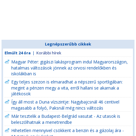
Legnépszerűbb cikkek
Elmúlt 24 óra
|
Korábbi hírek
Magyar Péter: gigászi lakásprogram indul Magyarországon,
hatalmas változások jönnek az orvosi rendelőkben és
iskolákban is
Egy teljes szezon is elmaradhat a népszerű sportligában:
megint a pénzen megy a vita, erről hallani se akarnak a
játékosok
Így áll most a Duna vízszintje: Nagybajcsnál 46 centivel
magasabb a folyó, Paksnál még nincs változás
Már tesztelik a Budapest-Belgrád vasutat - Az utasok is
beleszólhatnak a menetrendbe
Hihetetlen mennyivel csökkent a benzin és a gázolaj ára -