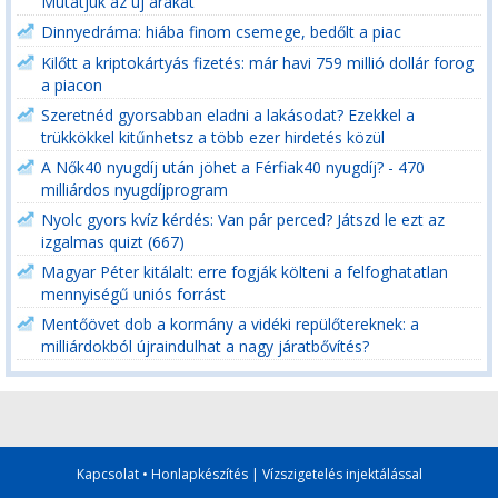
Mutatjuk az új árakat
Dinnyedráma: hiába finom csemege, bedőlt a piac
Kilőtt a kriptokártyás fizetés: már havi 759 millió dollár forog
a piacon
Szeretnéd gyorsabban eladni a lakásodat? Ezekkel a
trükkökkel kitűnhetsz a több ezer hirdetés közül
A Nők40 nyugdíj után jöhet a Férfiak40 nyugdíj? - 470
milliárdos nyugdíjprogram
Nyolc gyors kvíz kérdés: Van pár perced? Játszd le ezt az
izgalmas quizt (667)
Magyar Péter kitálalt: erre fogják költeni a felfoghatatlan
mennyiségű uniós forrást
Mentőövet dob a kormány a vidéki repülőtereknek: a
milliárdokból újraindulhat a nagy járatbővítés?
Kapcsolat
•
Honlapkészítés
|
Vízszigetelés injektálással