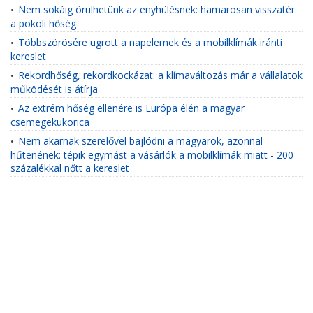
Nem sokáig örülhetünk az enyhülésnek: hamarosan visszatér
•
a pokoli hőség
Többszörösére ugrott a napelemek és a mobilklímák iránti
•
kereslet
Rekordhőség, rekordkockázat: a klímaváltozás már a vállalatok
•
működését is átírja
Az extrém hőség ellenére is Európa élén a magyar
•
csemegekukorica
Nem akarnak szerelővel bajlódni a magyarok, azonnal
•
hűtenének: tépik egymást a vásárlók a mobilklímák miatt - 200
százalékkal nőtt a kereslet