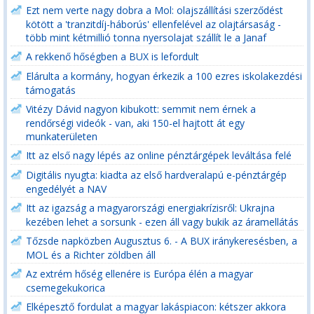
Ezt nem verte nagy dobra a Mol: olajszállítási szerződést
kötött a 'tranzitdíj-háborús' ellenfelével az olajtársaság -
több mint kétmillió tonna nyersolajat szállít le a Janaf
A rekkenő hőségben a BUX is lefordult
Elárulta a kormány, hogyan érkezik a 100 ezres iskolakezdési
támogatás
Vitézy Dávid nagyon kibukott: semmit nem érnek a
rendőrségi videók - van, aki 150-el hajtott át egy
munkaterületen
Itt az első nagy lépés az online pénztárgépek leváltása felé
Digitális nyugta: kiadta az első hardveralapú e-pénztárgép
engedélyét a NAV
Itt az igazság a magyarországi energiakrízisről: Ukrajna
kezében lehet a sorsunk - ezen áll vagy bukik az áramellátás
Tőzsde napközben Augusztus 6. - A BUX iránykeresésben, a
MOL és a Richter zöldben áll
Az extrém hőség ellenére is Európa élén a magyar
csemegekukorica
Elképesztő fordulat a magyar lakáspiacon: kétszer akkora