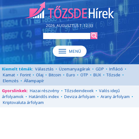
2026. AUGUSZTUS 7. 12:33
Kiemelt témák:
Választás
•
Üzemanyagárak
•
GDP
•
Infláció
•
Kamat
•
Forint
•
Olaj
•
Bitcoin
•
Euro
•
OTP
•
BUX
•
Tőzsde
•
Elemzés
•
Állampapír
Gyorslinkek:
Hazai részvény
•
Tőzsdeindexek
•
Valós idejű
árfolyamok
•
Határidős index
•
Deviza árfolyam
•
Arany árfolyam
•
Kriptovaluta árfolyam