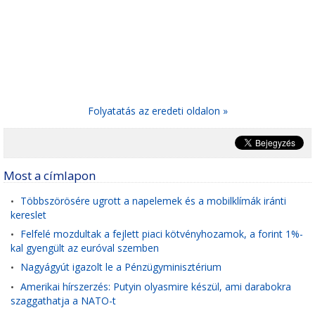
Folyatatás az eredeti oldalon »
Most a címlapon
Többszörösére ugrott a napelemek és a mobilklímák iránti
•
kereslet
Felfelé mozdultak a fejlett piaci kötvényhozamok, a forint 1%-
•
kal gyengült az euróval szemben
Nagyágyút igazolt le a Pénzügyminisztérium
•
Amerikai hírszerzés: Putyin olyasmire készül, ami darabokra
•
szaggathatja a NATO-t