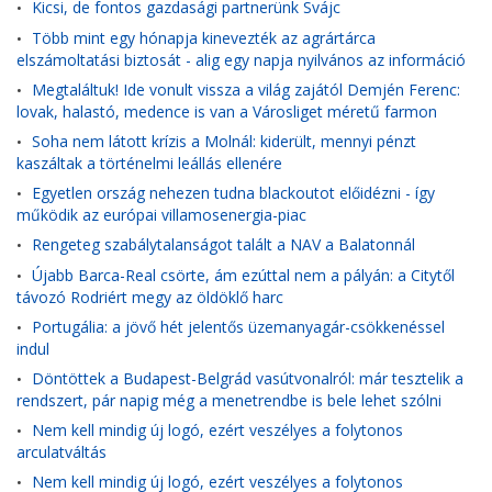
Kicsi, de fontos gazdasági partnerünk Svájc
•
Több mint egy hónapja kinevezték az agrártárca
•
elszámoltatási biztosát - alig egy napja nyilvános az információ
Megtaláltuk! Ide vonult vissza a világ zajától Demjén Ferenc:
•
lovak, halastó, medence is van a Városliget méretű farmon
Soha nem látott krízis a Molnál: kiderült, mennyi pénzt
•
kaszáltak a történelmi leállás ellenére
Egyetlen ország nehezen tudna blackoutot előidézni - így
•
működik az európai villamosenergia-piac
Rengeteg szabálytalanságot talált a NAV a Balatonnál
•
Újabb Barca-Real csörte, ám ezúttal nem a pályán: a Citytől
•
távozó Rodriért megy az öldöklő harc
Portugália: a jövő hét jelentős üzemanyagár-csökkenéssel
•
indul
Döntöttek a Budapest-Belgrád vasútvonalról: már tesztelik a
•
rendszert, pár napig még a menetrendbe is bele lehet szólni
Nem kell mindig új logó, ezért veszélyes a folytonos
•
arculatváltás
Nem kell mindig új logó, ezért veszélyes a folytonos
•