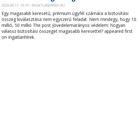
2026.06.11. 15:10 • INGATLANHIREK.HU
Egy magasabb keresetű, prémium ügyfél számára a biztosítási
összeg kiválasztása nem egyszerű feladat. Nem mindegy, hogy 10
millió, 50 millió The post Jövedelemarányos védelem: hogyan
válassz biztosítási összeget magasabb keresettel? appeared first
on Ingatlanhírek.