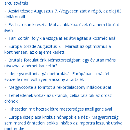
arculatváltás
Ázsiai tőzsde Augusztus 7. -Vegyesen zárt a régió, az olaj 83
•
dolláron áll
Ezt biztosan kiteszi a Mol az ablakba: évek óta nem történt
•
ilyen
Tarr Zoltán: folyik a vizsgálat és átvilágítás a közmédiánál
•
Európai tőzsde Augusztus 7. - Maradt az optimizmus a
•
kontinensen, az olaj emelkedett
Brutális fordulat érik Németországban: egy év után máris
•
távozhat a német kancellár?
Ideje gyorsítani a gáz betárolását Európában - másfél
•
évtizede nem volt ilyen alacsony a tartalék
Meggyötörte a forintot a rekordalacsony inflációs adat
•
Tehetetlenek voltak az ukránok, célba találtak az orosz
•
drónok
Hihetetlen mit hoztak létre mesterséges intelligenciával
•
Európa dízelpiaca kritikus hónapok elé néz - Magyarország
•
sem marad érintetlen: sokkal inkább az importra leszünk utalva,
mint eddig