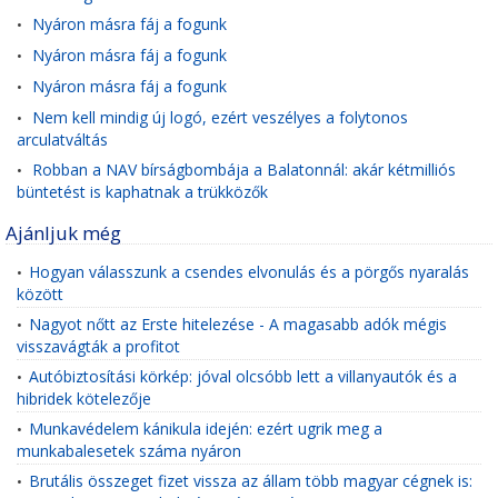
Nyáron másra fáj a fogunk
•
Nyáron másra fáj a fogunk
•
Nyáron másra fáj a fogunk
•
Nem kell mindig új logó, ezért veszélyes a folytonos
•
arculatváltás
Robban a NAV bírságbombája a Balatonnál: akár kétmilliós
•
büntetést is kaphatnak a trükközők
Ajánljuk még
Hogyan válasszunk a csendes elvonulás és a pörgős nyaralás
•
között
Nagyot nőtt az Erste hitelezése - A magasabb adók mégis
•
visszavágták a profitot
Autóbiztosítási körkép: jóval olcsóbb lett a villanyautók és a
•
hibridek kötelezője
Munkavédelem kánikula idején: ezért ugrik meg a
•
munkabalesetek száma nyáron
Brutális összeget fizet vissza az állam több magyar cégnek is:
•