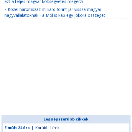
ezt a teljes magyar költségvetés megérzi
Közel háromszáz milliárd forint jár vissza magyar
•
nagyvállalatoknak - a Mol is kap egy jókora összeget
Legnépszerűbb cikkek
Elmúlt 24 óra
|
Korábbi hírek