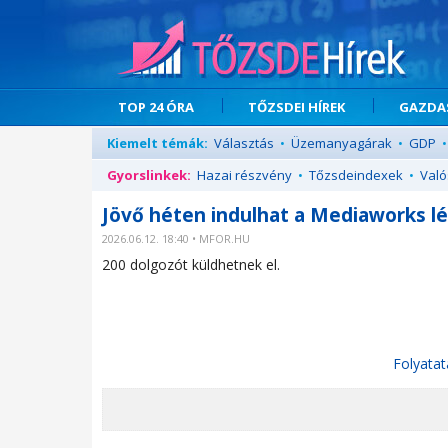
TOP 24 ÓRA
TŐZSDEI HÍREK
GAZDAS
Kiemelt témák:
Választás
•
Üzemanyagárak
•
GDP
•
Gyorslinkek:
Hazai részvény
•
Tőzsdeindexek
•
Való
Jövő héten indulhat a Mediaworks l
2026.06.12. 18:40 • MFOR.HU
200 dolgozót küldhetnek el.
Folyatat