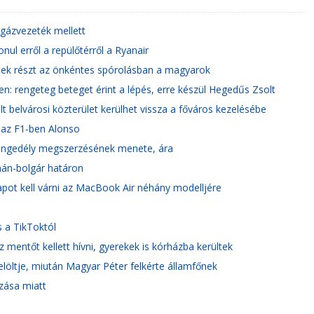
gázvezeték mellett
nul erről a repülőtérről a Ryanair
tek részt az önkéntes spórolásban a magyarok
n: rengeteg beteget érint a lépés, erre készül Hegedűs Zsolt
lt belvárosi közterület kerülhet vissza a főváros kezelésébe
 az F1-ben Alonso
 engedély megszerzésének menete, ára
mán-bolgár határon
pot kell várni az MacBook Air néhány modelljére
s a TikToktól
z mentőt kellett hívni, gyerekek is kórházba kerültek
jelöltje, miután Magyar Péter felkérte államfőnek
ázása miatt