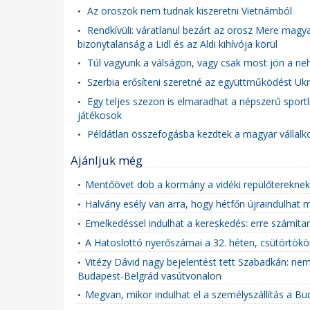
Az oroszok nem tudnak kiszeretni Vietnámból
•
Rendkívüli: váratlanul bezárt az orosz Mere magyar 
•
bizonytalanság a Lidl és az Aldi kihívója körül
Túl vagyunk a válságon, vagy csak most jön a neh
•
Szerbia erősíteni szeretné az együttműködést Ukr
•
Egy teljes szezon is elmaradhat a népszerű sportl
•
játékosok
Példátlan összefogásba kezdtek a magyar vállalk
•
Ajánljuk még
Mentőövet dob a kormány a vidéki repülőtereknek: 
•
Halvány esély van arra, hogy hétfőn újraindulhat 
•
Emelkedéssel indulhat a kereskedés: erre számíta
•
A Hatoslottó nyerőszámai a 32. héten, csütörtök
•
Vitézy Dávid nagy bejelentést tett Szabadkán: nem
•
Budapest-Belgrád vasútvonalon
Megvan, mikor indulhat el a személyszállítás a B
•