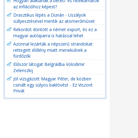
Hogyan alakulnak a betéti- és hitelkamatok
az inflációhoz képest?
Drasztikus lépés a Dunán - Uszályok
süllyesztésével mentik az atomerőművet
Rekordot döntött a német export, és ez a
magyar autóiparra is hatással lehet
Azonnal lezárták a népszerű strandokat:
rettegett élőlény miatt menekülnek a
fürdőzők
Először látogat Belgrádba Volodimir
Zelenszkij
Jól vizsgázott Magyar Péter, de közben
csinált egy súlyos baklövést - Ez Viszont
Privát