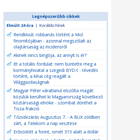
Legnépszerűbb cikkek
Elmúlt 24 óra
|
Korábbi hírek
Rendkívüli: robbanás történt a Mol
finomítójában - azonnal megszólalt az
olajtársaság az incidensről
Akinek nincs bingója, az annyit is ér?
Itt a totális fordulat: nem büntette meg a
kormányhivatal a szegedi BYD-t - tévedés
történt, a kínai cég reagált a
Világgazdaságnak
Magyar Péter váratlanul elszólta magát:
közülük kerülhet ki Magyarország következő
köztársasági elnöke - szombat dönthet a
Tisza-frakció
Tőzsdezárás Augusztus 7. - A BUX zöldben
zárt, a Telekom a nap vesztese
Erősödött a forint, ismét 315 alatt a dollár