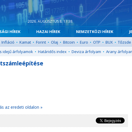
2026. AUGUSZTUS 8. 17:38
ÁGI HÍREK
HAZAI HÍREK
NEMZETKÖZI HÍREK
J
Infláció
•
Kamat
•
Forint
•
Olaj
•
Bitcoin
•
Euro
•
OTP
•
BUX
•
Tőzsde
s idejű árfolyamok
•
Határidős index
•
Deviza árfolyam
•
Arany árfolya
étszámleépítése
ás az eredeti oldalon »