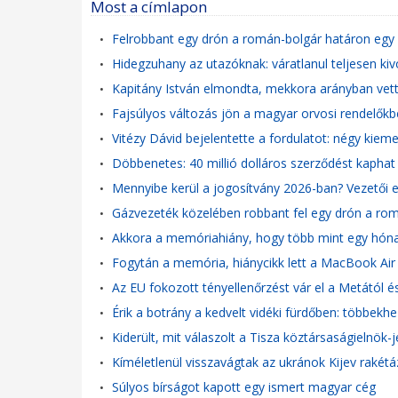
Most a címlapon
Felrobbant egy drón a román-bolgár határon egy 
•
Hidegzuhany az utazóknak: váratlanul teljesen kivo
•
Kapitány István elmondta, mekkora arányban vet
•
Fajsúlyos változás jön a magyar orvosi rendelőkbe
•
Vitézy Dávid bejelentette a fordulatot: négy kieme
•
Döbbenetes: 40 millió dolláros szerződést kaphat
•
Mennyibe kerül a jogosítvány 2026-ban? Vezetői
•
Gázvezeték közelében robbant fel egy drón a ro
•
Akkora a memóriahiány, hogy több mint egy hóna
•
Fogytán a memória, hiánycikk lett a MacBook Air
•
Az EU fokozott tényellenőrzést vár el a Metától é
•
Érik a botrány a kedvelt vidéki fürdőben: többekhe
•
Kiderült, mit válaszolt a Tisza köztársaságielnök-
•
Kíméletlenül visszavágtak az ukránok Kijev rakét
•
Súlyos bírságot kapott egy ismert magyar cég
•