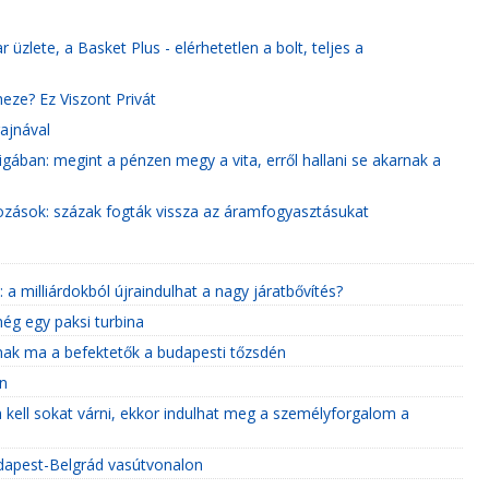
üzlete, a Basket Plus - elérhetetlen a bolt, teljes a
eze? Ez Viszont Privát
ajnával
igában: megint a pénzen megy a vita, erről hallani se akarnak a
ozások: százak fogták vissza az áramfogyasztásukat
a milliárdokból újraindulhat a nagy járatbővítés?
még egy paksi turbina
nak ma a befektetők a budapesti tőzsdén
ön
 kell sokat várni, ekkor indulhat meg a személyforgalom a
udapest-Belgrád vasútvonalon