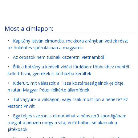
Most a címlapon:
•
Kapitány István elmondta, mekkora arányban vettek részt
az önkéntes spórolásban a magyarok
•
Az oroszok nem tudnak kiszeretni Vietnámból
•
Érik a botrány a kedvelt vidéki fürdőben: többekhez mentőt
kellett hívni, gyerekek is kórházba kerültek
•
Kiderült, mit válaszolt a Tisza köztársaságielnök-jelöltje,
miután Magyar Péter felkérte államfőnek
•
Túl vagyunk a válságon, vagy csak most jön a neheze? Ez
Viszont Privát
•
Egy teljes szezon is elmaradhat a népszerű sportligában:
megint a pénzen megy a vita, erről hallani se akarnak a
játékosok