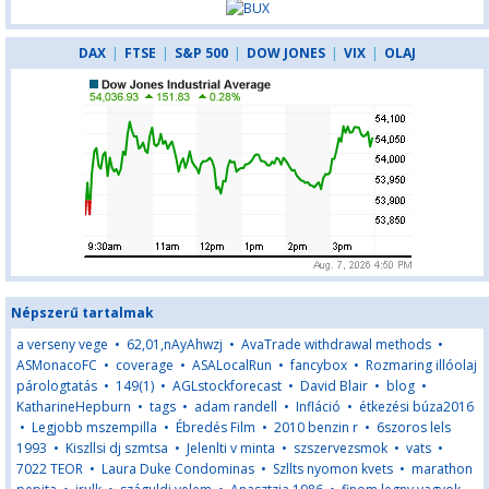
DAX
|
FTSE
|
S&P 500
|
DOW JONES
|
VIX
|
OLAJ
Népszerű tartalmak
a verseny vege
•
62,01,nAyAhwzj
•
AvaTrade withdrawal methods
•
ASMonacoFC
•
coverage
•
ASALocalRun
•
fancybox
•
Rozmaring illóolaj
párologtatás
•
149(1)
•
AGLstockforecast
•
David Blair
•
blog
•
KatharineHepburn
•
tags
•
adam randell
•
Infláció
•
étkezési búza2016
•
Legjobb mszempilla
•
Ébredés Film
•
2010 benzin r
•
6szoros lels
1993
•
Kiszllsi dj szmtsa
•
Jelenlti v minta
•
szszervezsmok
•
vats
•
7022 TEOR
•
Laura Duke Condominas
•
Szllts nyomon kvets
•
marathon