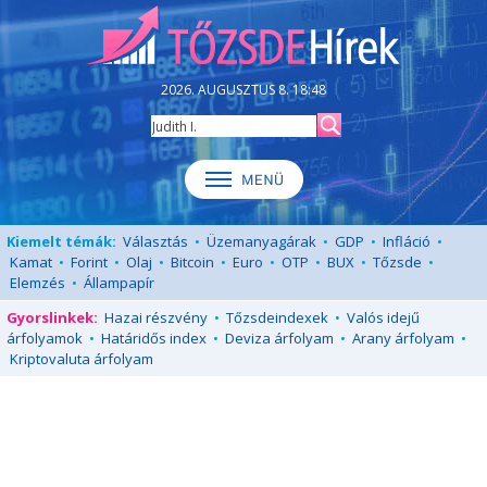
2026. AUGUSZTUS 8. 18:48
Kiemelt témák:
Választás
•
Üzemanyagárak
•
GDP
•
Infláció
•
Kamat
•
Forint
•
Olaj
•
Bitcoin
•
Euro
•
OTP
•
BUX
•
Tőzsde
•
Elemzés
•
Állampapír
Gyorslinkek:
Hazai részvény
•
Tőzsdeindexek
•
Valós idejű
árfolyamok
•
Határidős index
•
Deviza árfolyam
•
Arany árfolyam
•
Kriptovaluta árfolyam