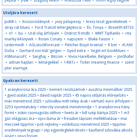
pepita
•
jrulk
•
száguldj velem
•
Anasztzia 1986
•
finom legny vagyok
Utoljára keresett
Judith I.
•
Koszorúslányok
•
joey pelupessy
•
kresz teszt gyerekeknek
•
stray cat blues
•
Ford Tranzit tehergépkocsi
•
Én, Tonya
•
Brexit9143153
•
n1
•
bu
•
Ural olaj árfolyam
•
District 9 imdb
•
WMT TipRanks
•
rita
marley kĂśnyvek
•
Roisin Conaty
•
napszem
•
Blake Faison
•
Ledermedt
•
AGLstockforecast
•
Fletcher Boyd Arsenal
•
R bet
•
Al Ahli
Doha
•
Gerhard von Kďż˝gelgen
•
Gyed extra
•
Veget ert bovliblues
•
ASMonacoFC
•
Sanghaj
•
Bitcoin
•
Vivox Harelbeke, Belgium
•
JonShafer
•
adrian hajdari
•
kétségekkel
•
149(1)
•
Ticker meaning finance
•
szent
pter esernyje
Gyakran keresett
1 aranykorona ára 2025
•
bemért rendszámok
•
ausztria minimálbér 2025
•
gyed utalás 2025
•
dávid naptár 2025
•
45 napos időjárás előrejelzés
•
máv menetrend 2025
•
szlovákia méh telep árak
•
várható euro árfolyam
•
2253 nyomtatvány
•
intercity vonatok menetrendje
•
1 aranykorona hány
forint
•
zokni csomagolás otthon
•
heets ár
•
lidl szép kártya 2025
•
1 m3
gáz világpiaci ára
•
iqos iluma ár
•
fresubin tápszer mellékhatásai
•
mai
meccsek tippmix
•
pöli rejtvény
•
volánbusz menetrend 2025
•
tippmix
eredmények tegnapi
•
otp egyenleglekérdezés
•
kaufland szlovákia akciós
újság
•
opus forum