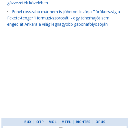
gázvezeték közelében
•
Ennél rosszabb már nem is jöhetne: lezárja Törökország a
Fekete-tenger 'Hormuzi-szorosát' - egy teherhajót sem
enged át Ankara a világ legnagyobb gabonafolyosóján
BUX
|
OTP
|
MOL
|
MTEL
|
RICHTER
|
OPUS