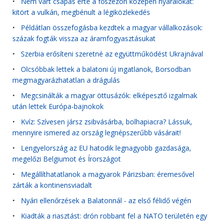
•
Nem várt csapás érte a főszezon közepén nyaralókat:
kitört a vulkán, megbénult a légiközlekedés
•
Példátlan összefogásba kezdtek a magyar vállalkozások:
százak fogták vissza az áramfogyasztásukat
•
Szerbia erősíteni szeretné az együttműködést Ukrajnával
•
Olcsóbbak lettek a balatoni új ingatlanok, Borsodban
megmagyarázhatatlan a drágulás
•
Megcsinálták a magyar öttusázók: elképesztő izgalmak
után lettek Európa-bajnokok
•
Kvíz: Szívesen jársz zsibvásárba, bolhapiacra? Lássuk,
mennyire ismered az ország legnépszerűbb vásárait!
•
Lengyelország az EU hatodik legnagyobb gazdasága,
megelőzi Belgiumot és Írországot
•
Megállíthatatlanok a magyarok Párizsban: éremesővel
zárták a kontinensviadalt
•
Nyári ellenőrzések a Balatonnál - az első félidő végén
•
Kiadták a riasztást: drón robbant fel a NATO területén egy