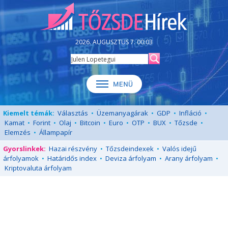
2026. AUGUSZTUS 7. 00:03
Kiemelt témák:
Választás
•
Üzemanyagárak
•
GDP
•
Infláció
•
Kamat
•
Forint
•
Olaj
•
Bitcoin
•
Euro
•
OTP
•
BUX
•
Tőzsde
•
Elemzés
•
Állampapír
Gyorslinkek:
Hazai részvény
•
Tőzsdeindexek
•
Valós idejű
árfolyamok
•
Határidős index
•
Deviza árfolyam
•
Arany árfolyam
•
Kriptovaluta árfolyam