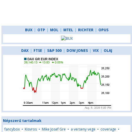
BUX
|
OTP
|
MOL
|
MTEL
|
RICHTER
|
OPUS
DAX
|
FTSE
|
S&P 500
|
DOW JONES
|
VIX
|
OLAJ
Népszerű tartalmak
fancybox
•
Kisvros
•
Mike Josef Gre
•
a verseny vege
•
coverage
•