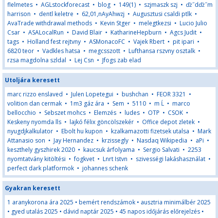
flelmetes
•
AGLstockforecast
•
blog
•
149(1)
•
szjmaszk szj
•
ďż˝dďż˝m
harrison
•
dentl keletre
•
62,01,nAyAhwzj
•
Augusztusi csaldi ptlk
•
AvaTrade withdrawal methods
•
Kevin Stger
•
melegtkezsi
•
Lucio Julio
Csar
•
ASALocalRun
•
David Blair
•
KatharineHepburn
•
Agcs Judit
•
tags
•
Holland fest rejtvny
•
ASMonacoFC
•
Vajek Rbert
•
pit ipari
•
6820 teor
•
Vadkles hatsa
•
megcsszott
•
Lufthansa rszvny osztalk
•
rzsa magdolna szldal
•
Lej Csn
•
Jfogs zab elad
Utoljára keresett
marc rizzo enslaved
•
Julen Lopetegui
•
bushchan
•
FEOR 3321
•
volition dan cermak
•
1m3 gáz ára
•
Sem
•
5110
•
m Ĺ
•
marco
bellocchio
•
Sebszet mohcs
•
Elemzés
•
ludes
•
OTP
•
CSOK
•
Keskeny nyomda lls
•
lajkó félix göncölszekér
•
Office depot zletek
•
nyugdjkalkulator
•
Ebolt hu kupon
•
kzalkamazotti fizetsek utalsa
•
Mark
Attanasio son
•
Jay Hernandez
•
krzissegly
•
Nasdaq Wikipedia
•
aPi
•
keszthely gyszhirek 2020
•
kaucsuk árfolyama
•
Sergio Salvati
•
2253
nyomtatvány kitöltési
•
fogkvet
•
Lnrt Istvn
•
szivességi lakáshasználat
•
perfect dark platformok
•
johannes schenk
Gyakran keresett
1 aranykorona ára 2025
•
bemért rendszámok
•
ausztria minimálbér 2025
•
gyed utalás 2025
•
dávid naptár 2025
•
45 napos időjárás előrejelzés
•